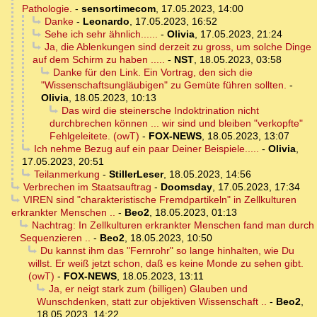
Pathologie.
-
sensortimecom
,
17.05.2023, 14:00
Danke
-
Leonardo
,
17.05.2023, 16:52
Sehe ich sehr ähnlich......
-
Olivia
,
17.05.2023, 21:24
Ja, die Ablenkungen sind derzeit zu gross, um solche Dinge
auf dem Schirm zu haben .....
-
NST
,
18.05.2023, 03:58
Danke für den Link. Ein Vortrag, den sich die
"Wissenschaftsungläubigen" zu Gemüte führen sollten.
-
Olivia
,
18.05.2023, 10:13
Das wird die steinersche Indoktrination nicht
durchbrechen können ... wir sind und bleiben "verkopfte"
Fehlgeleitete. (owT)
-
FOX-NEWS
,
18.05.2023, 13:07
Ich nehme Bezug auf ein paar Deiner Beispiele.....
-
Olivia
,
17.05.2023, 20:51
Teilanmerkung
-
StillerLeser
,
18.05.2023, 14:56
Verbrechen im Staatsauftrag
-
Doomsday
,
17.05.2023, 17:34
VIREN sind "charakteristische Fremdpartikeln" in Zellkulturen
erkrankter Menschen ..
-
Beo2
,
18.05.2023, 01:13
Nachtrag: In Zellkulturen erkrankter Menschen fand man durch
Sequenzieren ..
-
Beo2
,
18.05.2023, 10:50
Du kannst ihm das "Fernrohr" so lange hinhalten, wie Du
willst. Er weiß jetzt schon, daß es keine Monde zu sehen gibt.
(owT)
-
FOX-NEWS
,
18.05.2023, 13:11
Ja, er neigt stark zum (billigen) Glauben und
Wunschdenken, statt zur objektiven Wissenschaft ..
-
Beo2
,
18.05.2023, 14:22