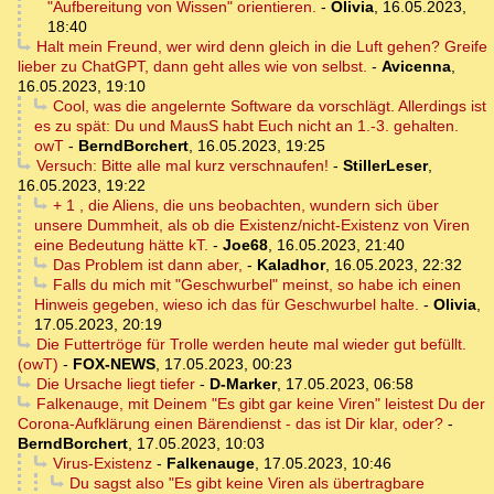
"Aufbereitung von Wissen" orientieren.
-
Olivia
,
16.05.2023,
18:40
Halt mein Freund, wer wird denn gleich in die Luft gehen? Greife
lieber zu ChatGPT, dann geht alles wie von selbst.
-
Avicenna
,
16.05.2023, 19:10
Cool, was die angelernte Software da vorschlägt. Allerdings ist
es zu spät: Du und MausS habt Euch nicht an 1.-3. gehalten.
owT
-
BerndBorchert
,
16.05.2023, 19:25
Versuch: Bitte alle mal kurz verschnaufen!
-
StillerLeser
,
16.05.2023, 19:22
+ 1 , die Aliens, die uns beobachten, wundern sich über
unsere Dummheit, als ob die Existenz/nicht-Existenz von Viren
eine Bedeutung hätte kT.
-
Joe68
,
16.05.2023, 21:40
Das Problem ist dann aber,
-
Kaladhor
,
16.05.2023, 22:32
Falls du mich mit "Geschwurbel" meinst, so habe ich einen
Hinweis gegeben, wieso ich das für Geschwurbel halte.
-
Olivia
,
17.05.2023, 20:19
Die Futtertröge für Trolle werden heute mal wieder gut befüllt.
(owT)
-
FOX-NEWS
,
17.05.2023, 00:23
Die Ursache liegt tiefer
-
D-Marker
,
17.05.2023, 06:58
Falkenauge, mit Deinem "Es gibt gar keine Viren" leistest Du der
Corona-Aufklärung einen Bärendienst - das ist Dir klar, oder?
-
BerndBorchert
,
17.05.2023, 10:03
Virus-Existenz
-
Falkenauge
,
17.05.2023, 10:46
Du sagst also "Es gibt keine Viren als übertragbare