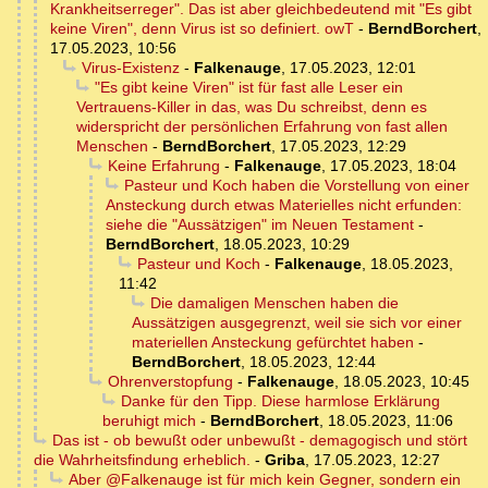
Krankheitserreger". Das ist aber gleichbedeutend mit "Es gibt
keine Viren", denn Virus ist so definiert. owT
-
BerndBorchert
,
17.05.2023, 10:56
Virus-Existenz
-
Falkenauge
,
17.05.2023, 12:01
"Es gibt keine Viren" ist für fast alle Leser ein
Vertrauens-Killer in das, was Du schreibst, denn es
widerspricht der persönlichen Erfahrung von fast allen
Menschen
-
BerndBorchert
,
17.05.2023, 12:29
Keine Erfahrung
-
Falkenauge
,
17.05.2023, 18:04
Pasteur und Koch haben die Vorstellung von einer
Ansteckung durch etwas Materielles nicht erfunden:
siehe die "Aussätzigen" im Neuen Testament
-
BerndBorchert
,
18.05.2023, 10:29
Pasteur und Koch
-
Falkenauge
,
18.05.2023,
11:42
Die damaligen Menschen haben die
Aussätzigen ausgegrenzt, weil sie sich vor einer
materiellen Ansteckung gefürchtet haben
-
BerndBorchert
,
18.05.2023, 12:44
Ohrenverstopfung
-
Falkenauge
,
18.05.2023, 10:45
Danke für den Tipp. Diese harmlose Erklärung
beruhigt mich
-
BerndBorchert
,
18.05.2023, 11:06
Das ist - ob bewußt oder unbewußt - demagogisch und stört
die Wahrheitsfindung erheblich.
-
Griba
,
17.05.2023, 12:27
Aber @Falkenauge ist für mich kein Gegner, sondern ein