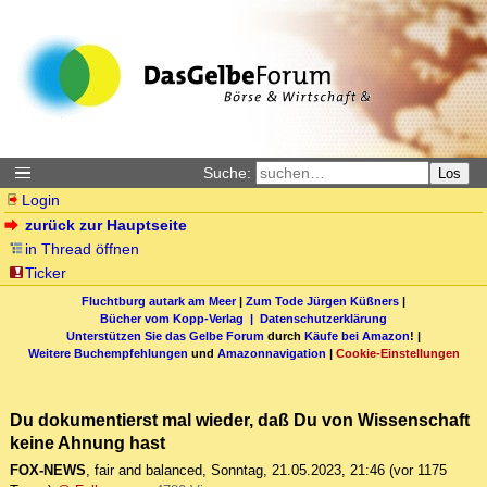
Suche:
Los
Login
zurück zur Hauptseite
in Thread öffnen
Ticker
Fluchtburg autark am Meer
|
Zum Tode Jürgen Küßners
|
Bücher vom Kopp-Verlag |
Datenschutzerklärung
Unterstützen Sie das Gelbe Forum
durch
Käufe bei Amazon
! |
Weitere Buchempfehlungen
und
Amazonnavigation
|
Cookie-Einstellungen
Du dokumentierst mal wieder, daß Du von Wissenschaft
keine Ahnung hast
FOX-NEWS
,
fair and balanced
,
Sonntag, 21.05.2023, 21:46
(vor 1175