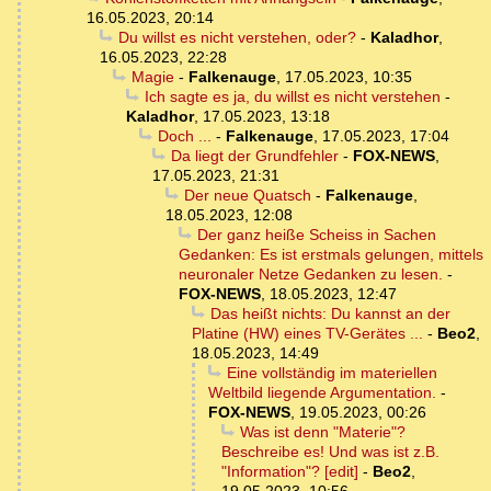
16.05.2023, 20:14
Du willst es nicht verstehen, oder?
-
Kaladhor
,
16.05.2023, 22:28
Magie
-
Falkenauge
,
17.05.2023, 10:35
Ich sagte es ja, du willst es nicht verstehen
-
Kaladhor
,
17.05.2023, 13:18
Doch ...
-
Falkenauge
,
17.05.2023, 17:04
Da liegt der Grundfehler
-
FOX-NEWS
,
17.05.2023, 21:31
Der neue Quatsch
-
Falkenauge
,
18.05.2023, 12:08
Der ganz heiße Scheiss in Sachen
Gedanken: Es ist erstmals gelungen, mittels
neuronaler Netze Gedanken zu lesen.
-
FOX-NEWS
,
18.05.2023, 12:47
Das heißt nichts: Du kannst an der
Platine (HW) eines TV-Gerätes ...
-
Beo2
,
18.05.2023, 14:49
Eine vollständig im materiellen
Weltbild liegende Argumentation.
-
FOX-NEWS
,
19.05.2023, 00:26
Was ist denn "Materie"?
Beschreibe es! Und was ist z.B.
"Information"? [edit]
-
Beo2
,
19.05.2023, 10:56