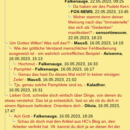
Falkenauge
,
22.05.2023, 09:25
Da haben wir des Pudels Kern
-
FOX-NEWS
,
22.05.2023, 13:45
Woher stammt denn deiner
Meinung nach das "Immaterielle"
das sich als "Gedanken"
manifestiert?
-
sensortimecom
,
22.05.2023, 18:23
Um Gottes Willen! Was soll das?!
-
MausS
,
16.05.2023, 14:19
Wie der göttliche Verstand menschlicher Fehlbedienung
ausgesetzt ist - ein wahrlich vortreffliches Beispiel
-
Avicenna
,
16.05.2023, 15:13
Hochmut
-
Falkenauge
,
16.05.2023, 16:33
Pamphlet
-
Falkenauge
,
16.05.2023, 16:17
Genau das hast Du dieses Mal nicht! In keiner einzigen
Zeile!
-
MausS
,
16.05.2023, 21:02
Tja, genau solche Pamphlete sind es,
-
Kaladhor
,
16.05.2023, 16:31
Lieber Gott, schreibe doch einfach über Dinge, von denen du
etwas verstehst. Das ist ja entsetzlich, fast so als ob du dich in
einem Alptraum befindest. Orientiere dich
-
Olivia
,
16.05.2023,
17:47
Ach Gott
-
Falkenauge
,
16.05.2023, 18:26
Schau dir doch mal den Artikel aus HC's Blog an, den
Arbeiter verlinkt hat. Vlt. kannst du dich ja an dieser Art der