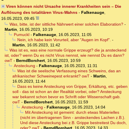
Viren können nicht Ursache innerer Krankheiten sein – Die
Auflösung des totalitären Virus-Wahns
-
Falkenauge
,
16.05.2023, 09:45
Was, bitte, ist der sittliche Nährwert einer solchen Elaboration?
-
Martin
,
16.05.2023, 10:19
Pumuckl
-
Falkenauge
,
16.05.2023, 11:05
Nein, ich habe kein Vorurteil, aber "Augen im Kopf".
-
Martin
,
16.05.2023, 11:42
Was ist es, was eine normale Grippe erzeugt? die ja ansteckend
ist, oder? wenn Du es nicht Virus nennst, wie nennst Du es dann?
owT
-
BerndBorchert
,
16.05.2023, 10:59
Ansteckung
-
Falkenauge
,
16.05.2023, 11:31
Was ist die seelische Verfassung eines Schweins, das an
afrikanischer Schweinepest erkrankt? owT
-
Martin
,
16.05.2023, 11:44
Dass es keine Ansteckung von Grippe, Erkältung, etc. geben
soll - das ist schon an der Realität vorbei, oder? Ansteckung
war bekannt schon bevor es Schrift oder Wissenschaft gab.
owT
-
BerndBorchert
,
16.05.2023, 11:59
Ansteckung
-
Falkenauge
,
16.05.2023, 14:04
Mit Ansteckung ist gemeint: durch etwas Materielles
(nicht im übertragenen Sinn - ansteckendes Lachen z.B.).
Und diese Ansteckung bei z.B. Grippe bestreitest Du doch,
oder? owT
-
BerndBorchert
,
16.05.2023, 14:33