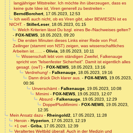
langjähriger Mitstreiter. Ich möchte ihn überzeugen, dass es
keine gute Idee ist, Viren generell zu bestreiten
-
BerndBorchert
,
17.05.2023, 12:53
Ich weiß auch nicht, ob es Viren gibt, aber BEWIESEN ist es
NICHT.
-
StillerLeser
,
18.05.2023, 01:15
Welch Kriterien lässt Du bzgl. eines Be-/Nachweises gelten?
-
FOX-NEWS
,
18.05.2023, 09:20
Die ersten Minuten dieses Links einer Rede von Prof.
Zeilinger (stammt von NST) zeigen, was wissenschaftliches
Arbeiten ist.......
-
Olivia
,
18.05.2023, 10:11
Wissenschaft lebt vom ständigen Zweifel, Falkenauge
spricht von "felsenfester Sicherheit". Damit ist eigentlich alles
gesagt. (owT)
-
FOX-NEWS
,
18.05.2023, 13:16
Verdrehung!
-
Falkenauge
,
18.05.2023, 19:16
Dann drück Dich klarer aus.
-
FOX-NEWS
,
19.05.2023,
00:36
Unverschämt
-
Falkenauge
,
19.05.2023, 10:08
Mimimi
-
FOX-NEWS
,
19.05.2023, 12:07
Absurd
-
Falkenauge
,
19.05.2023, 12:29
DoppelPlusMimimi
-
FOX-NEWS
,
19.05.2023,
12:35
Mein Ansatz dazu
-
Rheingold2
,
17.05.2023, 11:28
Heroin
-
Hyperion
,
17.05.2023, 12:19
+1 owt
-
Griba
,
17.05.2023, 12:39
Veraltertes Weltbild überall. Auch in der Medizin und