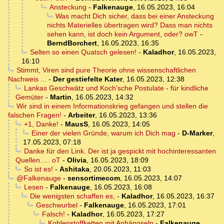
Ansteckung
-
Falkenauge
,
16.05.2023, 16:04
Was macht Dich sicher, dass bei einer Ansteckung
nichts Materielles übertragen wird? Dass man nichts
sehen kann, ist doch kein Argument, oder? owT
-
BerndBorchert
,
16.05.2023, 16:35
Selten so einen Quatsch gelesen!
-
Kaladhor
,
16.05.2023,
16:10
Stimmt, Viren sind pure Theorie ohne wissenschaftlichen
Nachweis ...
-
Der gestiefelte Kater
,
16.05.2023, 12:38
Lankas Geschwätz und Koch'sche Postulate - für kindliche
Gemüter
-
Martin
,
16.05.2023, 14:32
Wir sind in einem Informationskrieg gefangen und stellen die
falschen Fragen!
-
Arbeiter
,
16.05.2023, 13:36
+1, Danke!
-
MausS
,
16.05.2023, 14:05
Einer der vielen Gründe, warum ich Dich mag
-
D-Marker
,
17.05.2023, 07:18
Danke für den Link. Der ist ja gespickt mit hochinteressanten
Quellen..... oT
-
Olivia
,
16.05.2023, 18:09
So ist es!
-
Ashitaka
,
20.05.2023, 11:03
@Falkenauge
-
sensortimecom
,
16.05.2023, 14:07
Lesen
-
Falkenauge
,
16.05.2023, 16:08
Die wenigsten schaffen es,
-
Kaladhor
,
16.05.2023, 16:37
Geschwurbel
-
Falkenauge
,
16.05.2023, 17:01
Falsch!
-
Kaladhor
,
16.05.2023, 17:27
Kohlenstoffketten mit Anhängseln
-
Falkenauge
,