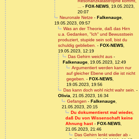
Resonanzkatastrophe kommt,
...
-
FOX-NEWS
,
19.05.2023,
20:07
Neuronale Netze
-
Falkenauge
,
19.05.2023, 09:57
Was an der Theorie, daß das Hirn
u.a. Gedanken, "Ich" und Bewusstsein
produziert, stupide sein soll, bist du
schuldig geblieben.
-
FOX-NEWS
,
19.05.2023, 12:19
Das Gehirn weicht aus
-
Falkenauge
,
19.05.2023, 12:49
Argumentiert werden kann nur
auf gleicher Ebene und die ist nicht
gegeben.
-
FOX-NEWS
,
19.05.2023, 19:56
Das kann doch wohl nicht wahr sein.
-
Olivia
,
21.05.2023, 16:34
Gefangen
-
Falkenauge
,
21.05.2023, 20:15
Du dokumentierst mal wieder,
daß Du von Wissenschaft keine
Ahnung hast
-
FOX-NEWS
,
21.05.2023, 21:46
Das Gehirn lenkt wieder ab
-