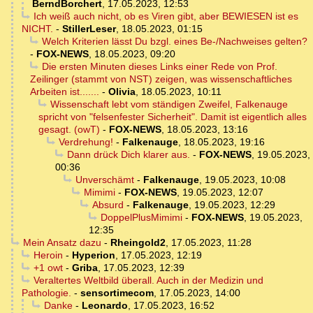
BerndBorchert
,
17.05.2023, 12:53
Ich weiß auch nicht, ob es Viren gibt, aber BEWIESEN ist es
NICHT.
-
StillerLeser
,
18.05.2023, 01:15
Welch Kriterien lässt Du bzgl. eines Be-/Nachweises gelten?
-
FOX-NEWS
,
18.05.2023, 09:20
Die ersten Minuten dieses Links einer Rede von Prof.
Zeilinger (stammt von NST) zeigen, was wissenschaftliches
Arbeiten ist.......
-
Olivia
,
18.05.2023, 10:11
Wissenschaft lebt vom ständigen Zweifel, Falkenauge
spricht von "felsenfester Sicherheit". Damit ist eigentlich alles
gesagt. (owT)
-
FOX-NEWS
,
18.05.2023, 13:16
Verdrehung!
-
Falkenauge
,
18.05.2023, 19:16
Dann drück Dich klarer aus.
-
FOX-NEWS
,
19.05.2023,
00:36
Unverschämt
-
Falkenauge
,
19.05.2023, 10:08
Mimimi
-
FOX-NEWS
,
19.05.2023, 12:07
Absurd
-
Falkenauge
,
19.05.2023, 12:29
DoppelPlusMimimi
-
FOX-NEWS
,
19.05.2023,
12:35
Mein Ansatz dazu
-
Rheingold2
,
17.05.2023, 11:28
Heroin
-
Hyperion
,
17.05.2023, 12:19
+1 owt
-
Griba
,
17.05.2023, 12:39
Veraltertes Weltbild überall. Auch in der Medizin und
Pathologie.
-
sensortimecom
,
17.05.2023, 14:00
Danke
-
Leonardo
,
17.05.2023, 16:52