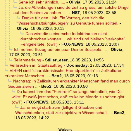
Sehe ich sehr ähnlich......
-
Olivia
,
17.05.2023, 21:24
Ja, die Ablenkungen sind derzeit zu gross, um solche Dinge
auf dem Schirm zu haben .....
-
NST
,
18.05.2023, 03:58
Danke für den Link. Ein Vortrag, den sich die
"Wissenschaftsungläubigen" zu Gemüte führen sollten.
-
Olivia
,
18.05.2023, 10:13
Das wird die steinersche Indoktrination nicht
durchbrechen können ... wir sind und bleiben "verkopfte"
Fehlgeleitete. (owT)
-
FOX-NEWS
,
18.05.2023, 13:07
Ich nehme Bezug auf ein paar Deiner Beispiele.....
-
Olivia
,
17.05.2023, 20:51
Teilanmerkung
-
StillerLeser
,
18.05.2023, 14:56
Verbrechen im Staatsauftrag
-
Doomsday
,
17.05.2023, 17:34
VIREN sind "charakteristische Fremdpartikeln" in Zellkulturen
erkrankter Menschen ..
-
Beo2
,
18.05.2023, 01:13
Nachtrag: In Zellkulturen erkrankter Menschen fand man durch
Sequenzieren ..
-
Beo2
,
18.05.2023, 10:50
Du kannst ihm das "Fernrohr" so lange hinhalten, wie Du
willst. Er weiß jetzt schon, daß es keine Monde zu sehen gibt.
(owT)
-
FOX-NEWS
,
18.05.2023, 13:11
Ja, er neigt stark zum (billigen) Glauben und
Wunschdenken, statt zur objektiven Wissenschaft ..
-
Beo2
,
18.05.2023, 14:22
Werbung