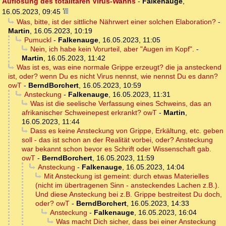
Auflösung des totalitären Virus-Wahns
-
Falkenauge
,
16.05.2023, 09:45
Was, bitte, ist der sittliche Nährwert einer solchen Elaboration?
-
Martin
,
16.05.2023, 10:19
Pumuckl
-
Falkenauge
,
16.05.2023, 11:05
Nein, ich habe kein Vorurteil, aber "Augen im Kopf".
-
Martin
,
16.05.2023, 11:42
Was ist es, was eine normale Grippe erzeugt? die ja ansteckend
ist, oder? wenn Du es nicht Virus nennst, wie nennst Du es dann?
owT
-
BerndBorchert
,
16.05.2023, 10:59
Ansteckung
-
Falkenauge
,
16.05.2023, 11:31
Was ist die seelische Verfassung eines Schweins, das an
afrikanischer Schweinepest erkrankt? owT
-
Martin
,
16.05.2023, 11:44
Dass es keine Ansteckung von Grippe, Erkältung, etc. geben
soll - das ist schon an der Realität vorbei, oder? Ansteckung
war bekannt schon bevor es Schrift oder Wissenschaft gab.
owT
-
BerndBorchert
,
16.05.2023, 11:59
Ansteckung
-
Falkenauge
,
16.05.2023, 14:04
Mit Ansteckung ist gemeint: durch etwas Materielles
(nicht im übertragenen Sinn - ansteckendes Lachen z.B.).
Und diese Ansteckung bei z.B. Grippe bestreitest Du doch,
oder? owT
-
BerndBorchert
,
16.05.2023, 14:33
Ansteckung
-
Falkenauge
,
16.05.2023, 16:04
Was macht Dich sicher, dass bei einer Ansteckung