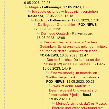
16.05.2023, 22:28
Magie
-
Falkenauge
,
17.05.2023, 10:35
Ich sagte es ja, du willst es nicht verstehen
-
Kaladhor
,
17.05.2023, 13:18
Doch ...
-
Falkenauge
,
17.05.2023, 17:04
Da liegt der Grundfehler
-
FOX-NEWS
,
17.05.2023, 21:31
Der neue Quatsch
-
Falkenauge
,
18.05.2023, 12:08
Der ganz heiße Scheiss in Sachen
Gedanken: Es ist erstmals gelungen, mittels
neuronaler Netze Gedanken zu lesen.
-
FOX-NEWS
,
18.05.2023, 12:47
Das heißt nichts: Du kannst an der
Platine (HW) eines TV-Gerätes ...
-
Beo2
,
18.05.2023, 14:49
Eine vollständig im materiellen
Weltbild liegende Argumentation.
-
FOX-NEWS
,
19.05.2023, 00:26
Was ist denn "Materie"?
Beschreibe es! Und was ist z.B.
"Information"? [edit]
-
Beo2
,
19.05.2023, 10:56
Meine Ansicht ist, daß es Masse,
Energie und Wechselwirkung gibt.