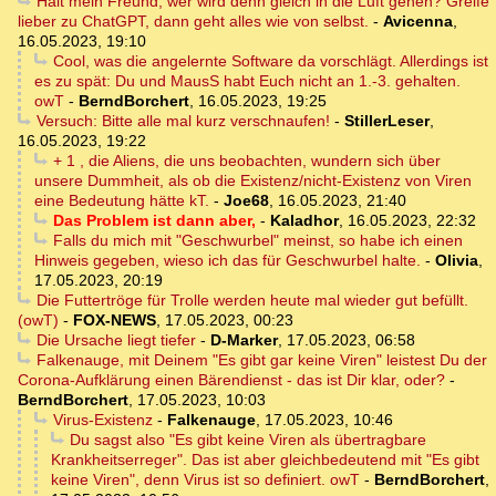
Halt mein Freund, wer wird denn gleich in die Luft gehen? Greife
lieber zu ChatGPT, dann geht alles wie von selbst.
-
Avicenna
,
16.05.2023, 19:10
Cool, was die angelernte Software da vorschlägt. Allerdings ist
es zu spät: Du und MausS habt Euch nicht an 1.-3. gehalten.
owT
-
BerndBorchert
,
16.05.2023, 19:25
Versuch: Bitte alle mal kurz verschnaufen!
-
StillerLeser
,
16.05.2023, 19:22
+ 1 , die Aliens, die uns beobachten, wundern sich über
unsere Dummheit, als ob die Existenz/nicht-Existenz von Viren
eine Bedeutung hätte kT.
-
Joe68
,
16.05.2023, 21:40
Das Problem ist dann aber,
-
Kaladhor
,
16.05.2023, 22:32
Falls du mich mit "Geschwurbel" meinst, so habe ich einen
Hinweis gegeben, wieso ich das für Geschwurbel halte.
-
Olivia
,
17.05.2023, 20:19
Die Futtertröge für Trolle werden heute mal wieder gut befüllt.
(owT)
-
FOX-NEWS
,
17.05.2023, 00:23
Die Ursache liegt tiefer
-
D-Marker
,
17.05.2023, 06:58
Falkenauge, mit Deinem "Es gibt gar keine Viren" leistest Du der
Corona-Aufklärung einen Bärendienst - das ist Dir klar, oder?
-
BerndBorchert
,
17.05.2023, 10:03
Virus-Existenz
-
Falkenauge
,
17.05.2023, 10:46
Du sagst also "Es gibt keine Viren als übertragbare
Krankheitserreger". Das ist aber gleichbedeutend mit "Es gibt
keine Viren", denn Virus ist so definiert. owT
-
BerndBorchert
,