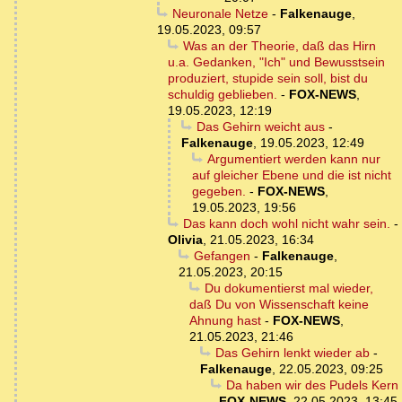
Neuronale Netze
-
Falkenauge
,
19.05.2023, 09:57
Was an der Theorie, daß das Hirn
u.a. Gedanken, "Ich" und Bewusstsein
produziert, stupide sein soll, bist du
schuldig geblieben.
-
FOX-NEWS
,
19.05.2023, 12:19
Das Gehirn weicht aus
-
Falkenauge
,
19.05.2023, 12:49
Argumentiert werden kann nur
auf gleicher Ebene und die ist nicht
gegeben.
-
FOX-NEWS
,
19.05.2023, 19:56
Das kann doch wohl nicht wahr sein.
-
Olivia
,
21.05.2023, 16:34
Gefangen
-
Falkenauge
,
21.05.2023, 20:15
Du dokumentierst mal wieder,
daß Du von Wissenschaft keine
Ahnung hast
-
FOX-NEWS
,
21.05.2023, 21:46
Das Gehirn lenkt wieder ab
-
Falkenauge
,
22.05.2023, 09:25
Da haben wir des Pudels Kern
-
FOX-NEWS
,
22.05.2023, 13:45