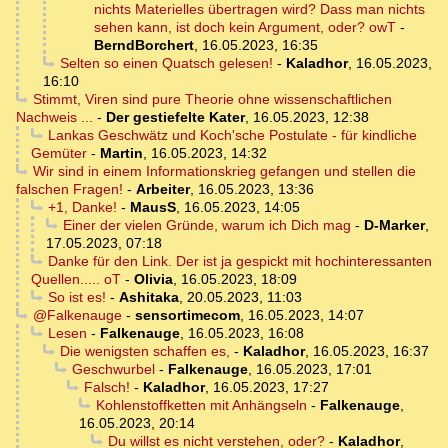
nichts Materielles übertragen wird? Dass man nichts
sehen kann, ist doch kein Argument, oder? owT
-
BerndBorchert
,
16.05.2023, 16:35
Selten so einen Quatsch gelesen!
-
Kaladhor
,
16.05.2023,
16:10
Stimmt, Viren sind pure Theorie ohne wissenschaftlichen
Nachweis ...
-
Der gestiefelte Kater
,
16.05.2023, 12:38
Lankas Geschwätz und Koch'sche Postulate - für kindliche
Gemüter
-
Martin
,
16.05.2023, 14:32
Wir sind in einem Informationskrieg gefangen und stellen die
falschen Fragen!
-
Arbeiter
,
16.05.2023, 13:36
+1, Danke!
-
MausS
,
16.05.2023, 14:05
Einer der vielen Gründe, warum ich Dich mag
-
D-Marker
,
17.05.2023, 07:18
Danke für den Link. Der ist ja gespickt mit hochinteressanten
Quellen..... oT
-
Olivia
,
16.05.2023, 18:09
So ist es!
-
Ashitaka
,
20.05.2023, 11:03
@Falkenauge
-
sensortimecom
,
16.05.2023, 14:07
Lesen
-
Falkenauge
,
16.05.2023, 16:08
Die wenigsten schaffen es,
-
Kaladhor
,
16.05.2023, 16:37
Geschwurbel
-
Falkenauge
,
16.05.2023, 17:01
Falsch!
-
Kaladhor
,
16.05.2023, 17:27
Kohlenstoffketten mit Anhängseln
-
Falkenauge
,
16.05.2023, 20:14
Du willst es nicht verstehen, oder?
-
Kaladhor
,