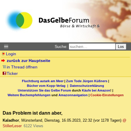
Suche:
Los
Login
zurück zur Hauptseite
in Thread öffnen
Ticker
Fluchtburg autark am Meer
|
Zum Tode Jürgen Küßners
|
Bücher vom Kopp-Verlag |
Datenschutzerklärung
Unterstützen Sie das Gelbe Forum
durch
Käufe bei Amazon
! |
Weitere Buchempfehlungen
und
Amazonnavigation
|
Cookie-Einstellungen
Das Problem ist dann aber,
Kaladhor
,
Münsterland
,
Dienstag, 16.05.2023, 22:32
(vor 1178 Tagen)
@
StillerLeser
6122 Views