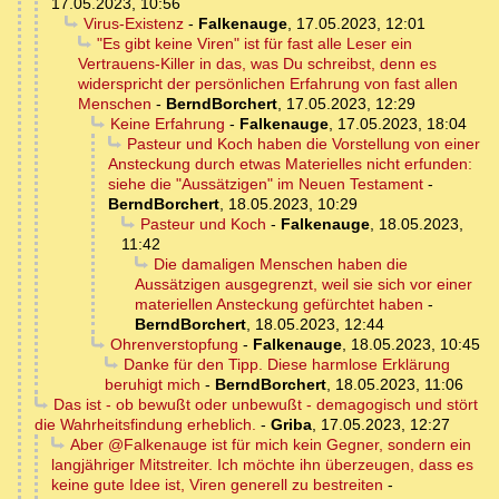
17.05.2023, 10:56
Virus-Existenz
-
Falkenauge
,
17.05.2023, 12:01
"Es gibt keine Viren" ist für fast alle Leser ein
Vertrauens-Killer in das, was Du schreibst, denn es
widerspricht der persönlichen Erfahrung von fast allen
Menschen
-
BerndBorchert
,
17.05.2023, 12:29
Keine Erfahrung
-
Falkenauge
,
17.05.2023, 18:04
Pasteur und Koch haben die Vorstellung von einer
Ansteckung durch etwas Materielles nicht erfunden:
siehe die "Aussätzigen" im Neuen Testament
-
BerndBorchert
,
18.05.2023, 10:29
Pasteur und Koch
-
Falkenauge
,
18.05.2023,
11:42
Die damaligen Menschen haben die
Aussätzigen ausgegrenzt, weil sie sich vor einer
materiellen Ansteckung gefürchtet haben
-
BerndBorchert
,
18.05.2023, 12:44
Ohrenverstopfung
-
Falkenauge
,
18.05.2023, 10:45
Danke für den Tipp. Diese harmlose Erklärung
beruhigt mich
-
BerndBorchert
,
18.05.2023, 11:06
Das ist - ob bewußt oder unbewußt - demagogisch und stört
die Wahrheitsfindung erheblich.
-
Griba
,
17.05.2023, 12:27
Aber @Falkenauge ist für mich kein Gegner, sondern ein
langjähriger Mitstreiter. Ich möchte ihn überzeugen, dass es
keine gute Idee ist, Viren generell zu bestreiten
-