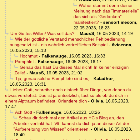
Woher stammt denn deiner
Meinung nach das "Immaterielle"
das sich als "Gedanken"
manifestiert?
-
sensortimecom
,
22.05.2023, 18:23
Um Gottes Willen! Was soll das?!
-
MausS
,
16.05.2023, 14:19
Wie der göttliche Verstand menschlicher Fehlbedienung
ausgesetzt ist - ein wahrlich vortreffliches Beispiel
-
Avicenna
,
16.05.2023, 15:13
Hochmut
-
Falkenauge
,
16.05.2023, 16:33
Pamphlet
-
Falkenauge
,
16.05.2023, 16:17
Genau das hast Du dieses Mal nicht! In keiner einzigen
Zeile!
-
MausS
,
16.05.2023, 21:02
Tja, genau solche Pamphlete sind es,
-
Kaladhor
,
16.05.2023, 16:31
Lieber Gott, schreibe doch einfach über Dinge, von denen du
etwas verstehst. Das ist ja entsetzlich, fast so als ob du dich in
einem Alptraum befindest. Orientiere dich
-
Olivia
,
16.05.2023,
17:47
Ach Gott
-
Falkenauge
,
16.05.2023, 18:26
Schau dir doch mal den Artikel aus HC's Blog an, den
Arbeiter verlinkt hat. Vlt. kannst du dich ja an dieser Art der
"Aufbereitung von Wissen" orientieren.
-
Olivia
,
16.05.2023,
18:40