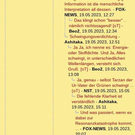
Information ist die menschliche
Interpretation all dessen.
-
FOX-
NEWS
,
19.05.2023, 12:27
Das klingt schon "besser" ..
nämlich nichtssagend! [oT]
-
Beo2
,
19.05.2023, 12:34
Schwingungsverdichtung
-
Ashitaka
,
19.05.2023, 12:51
Ja Ja, ich nenne es: Energie-
oder Stoffdichte. Und Ja, Alles
schwingt, in unterschiedlichen
Wellenlängen, versteht sich.
Gruß. [oT]
-
Beo2
,
19.05.2023,
13:08
Ja, genau - selbst Tarzan der
Ur-Vater der Grünen schwingt ...
(oT)
-
NST
,
19.05.2023, 15:05
Die fehlende Klarheit ist
verständlich
-
Ashitaka
,
19.05.2023, 15:11
Und was passiert, wenn es
dabei zur
Resonanzkatastrophe kommt,
...
-
FOX-NEWS
,
19.05.2023,
20:07