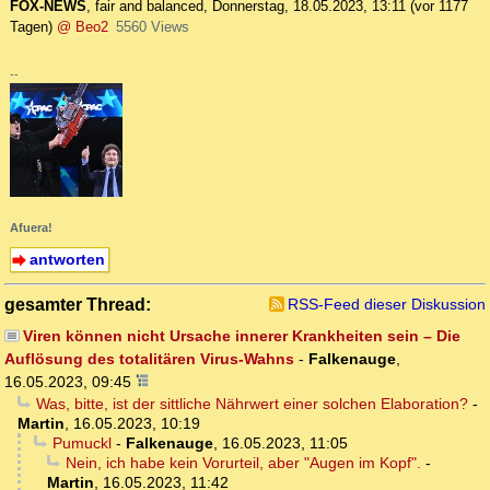
FOX-NEWS
,
fair and balanced
,
Donnerstag, 18.05.2023, 13:11
(vor 1177
Tagen)
@ Beo2
5560 Views
--
Afuera!
antworten
gesamter Thread:
RSS-Feed dieser Diskussion
Viren können nicht Ursache innerer Krankheiten sein – Die
Auflösung des totalitären Virus-Wahns
-
Falkenauge
,
16.05.2023, 09:45
Was, bitte, ist der sittliche Nährwert einer solchen Elaboration?
-
Martin
,
16.05.2023, 10:19
Pumuckl
-
Falkenauge
,
16.05.2023, 11:05
Nein, ich habe kein Vorurteil, aber "Augen im Kopf".
-
Martin
,
16.05.2023, 11:42