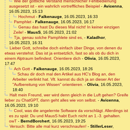
Wie der göttliche Verstand menschlicher Fehlbedienung
ausgesetzt ist - ein wahrlich vortreffliches Beispiel
-
Avicenna
,
16.05.2023, 15:13
Hochmut
-
Falkenauge
,
16.05.2023, 16:33
Pamphlet
-
Falkenauge
,
16.05.2023, 16:17
Genau das hast Du dieses Mal nicht! In keiner einzigen
Zeile!
-
MausS
,
16.05.2023, 21:02
Tja, genau solche Pamphlete sind es,
-
Kaladhor
,
16.05.2023, 16:31
Lieber Gott, schreibe doch einfach über Dinge, von denen du
etwas verstehst. Das ist ja entsetzlich, fast so als ob du dich in
einem Alptraum befindest. Orientiere dich
-
Olivia
,
16.05.2023,
17:47
Ach Gott
-
Falkenauge
,
16.05.2023, 18:26
Schau dir doch mal den Artikel aus HC's Blog an, den
Arbeiter verlinkt hat. Vlt. kannst du dich ja an dieser Art der
"Aufbereitung von Wissen" orientieren.
-
Olivia
,
16.05.2023,
18:40
Halt mein Freund, wer wird denn gleich in die Luft gehen? Greife
lieber zu ChatGPT, dann geht alles wie von selbst.
-
Avicenna
,
16.05.2023, 19:10
Cool, was die angelernte Software da vorschlägt. Allerdings ist
es zu spät: Du und MausS habt Euch nicht an 1.-3. gehalten.
owT
-
BerndBorchert
,
16.05.2023, 19:25
Versuch: Bitte alle mal kurz verschnaufen!
-
StillerLeser
,