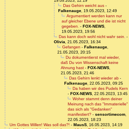
19.05.2023, 12:19
Das Gehirn weicht aus
-
Falkenauge
,
19.05.2023, 12:49
Argumentiert werden kann nur
auf gleicher Ebene und die ist nicht
gegeben.
-
FOX-NEWS
,
19.05.2023, 19:56
Das kann doch wohl nicht wahr sein.
-
Olivia
,
21.05.2023, 16:34
Gefangen
-
Falkenauge
,
21.05.2023, 20:15
Du dokumentierst mal wieder,
daß Du von Wissenschaft keine
Ahnung hast
-
FOX-NEWS
,
21.05.2023, 21:46
Das Gehirn lenkt wieder ab
-
Falkenauge
,
22.05.2023, 09:25
Da haben wir des Pudels Kern
-
FOX-NEWS
,
22.05.2023, 13:45
Woher stammt denn deiner
Meinung nach das "Immaterielle"
das sich als "Gedanken"
manifestiert?
-
sensortimecom
,
22.05.2023, 18:23
Um Gottes Willen! Was soll das?!
-
MausS
,
16.05.2023, 14:19