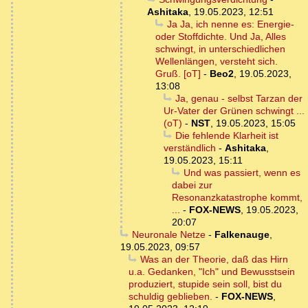
Ashitaka
,
19.05.2023, 12:51
Ja Ja, ich nenne es: Energie-
oder Stoffdichte. Und Ja, Alles
schwingt, in unterschiedlichen
Wellenlängen, versteht sich.
Gruß. [oT]
-
Beo2
,
19.05.2023,
13:08
Ja, genau - selbst Tarzan der
Ur-Vater der Grünen schwingt ...
(oT)
-
NST
,
19.05.2023, 15:05
Die fehlende Klarheit ist
verständlich
-
Ashitaka
,
19.05.2023, 15:11
Und was passiert, wenn es
dabei zur
Resonanzkatastrophe kommt,
...
-
FOX-NEWS
,
19.05.2023,
20:07
Neuronale Netze
-
Falkenauge
,
19.05.2023, 09:57
Was an der Theorie, daß das Hirn
u.a. Gedanken, "Ich" und Bewusstsein
produziert, stupide sein soll, bist du
schuldig geblieben.
-
FOX-NEWS
,