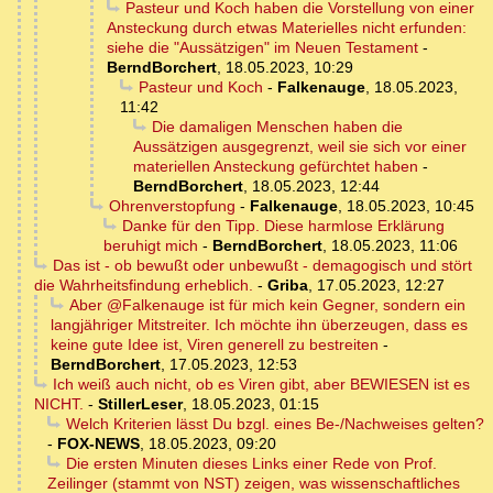
Pasteur und Koch haben die Vorstellung von einer
Ansteckung durch etwas Materielles nicht erfunden:
siehe die "Aussätzigen" im Neuen Testament
-
BerndBorchert
,
18.05.2023, 10:29
Pasteur und Koch
-
Falkenauge
,
18.05.2023,
11:42
Die damaligen Menschen haben die
Aussätzigen ausgegrenzt, weil sie sich vor einer
materiellen Ansteckung gefürchtet haben
-
BerndBorchert
,
18.05.2023, 12:44
Ohrenverstopfung
-
Falkenauge
,
18.05.2023, 10:45
Danke für den Tipp. Diese harmlose Erklärung
beruhigt mich
-
BerndBorchert
,
18.05.2023, 11:06
Das ist - ob bewußt oder unbewußt - demagogisch und stört
die Wahrheitsfindung erheblich.
-
Griba
,
17.05.2023, 12:27
Aber @Falkenauge ist für mich kein Gegner, sondern ein
langjähriger Mitstreiter. Ich möchte ihn überzeugen, dass es
keine gute Idee ist, Viren generell zu bestreiten
-
BerndBorchert
,
17.05.2023, 12:53
Ich weiß auch nicht, ob es Viren gibt, aber BEWIESEN ist es
NICHT.
-
StillerLeser
,
18.05.2023, 01:15
Welch Kriterien lässt Du bzgl. eines Be-/Nachweises gelten?
-
FOX-NEWS
,
18.05.2023, 09:20
Die ersten Minuten dieses Links einer Rede von Prof.
Zeilinger (stammt von NST) zeigen, was wissenschaftliches