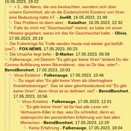
16.05.2023, 19:22
+ 1 , die Aliens, die uns beobachten, wundern sich über
unsere Dummheit, als ob die Existenz/nicht-Existenz von Viren
eine Bedeutung hätte kT.
-
Joe68
,
16.05.2023, 21:40
Das Problem ist dann aber,
-
Kaladhor
,
16.05.2023, 22:32
Falls du mich mit "Geschwurbel" meinst, so habe ich einen
Hinweis gegeben, wieso ich das für Geschwurbel halte.
-
Olivia
,
17.05.2023, 20:19
Die Futtertröge für Trolle werden heute mal wieder gut befüllt.
(owT)
-
FOX-NEWS
,
17.05.2023, 00:23
Die Ursache liegt tiefer
-
D-Marker
,
17.05.2023, 06:58
Falkenauge, mit Deinem "Es gibt gar keine Viren" leistest Du der
Corona-Aufklärung einen Bärendienst - das ist Dir klar, oder?
-
BerndBorchert
,
17.05.2023, 10:03
Virus-Existenz
-
Falkenauge
,
17.05.2023, 10:46
Du sagst also "Es gibt keine Viren als übertragbare
Krankheitserreger". Das ist aber gleichbedeutend mit "Es gibt
keine Viren", denn Virus ist so definiert. owT
-
BerndBorchert
,
17.05.2023, 10:56
Virus-Existenz
-
Falkenauge
,
17.05.2023, 12:01
"Es gibt keine Viren" ist für fast alle Leser ein
Vertrauens-Killer in das, was Du schreibst, denn es
widerspricht der persönlichen Erfahrung von fast allen
Menschen
-
BerndBorchert
,
17.05.2023, 12:29
Keine Erfahrung
-
Falkenauge
,
17.05.2023, 18:04