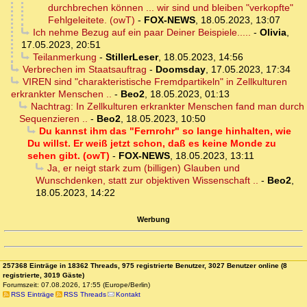
durchbrechen können ... wir sind und bleiben "verkopfte"
Fehlgeleitete. (owT)
-
FOX-NEWS
,
18.05.2023, 13:07
Ich nehme Bezug auf ein paar Deiner Beispiele.....
-
Olivia
,
17.05.2023, 20:51
Teilanmerkung
-
StillerLeser
,
18.05.2023, 14:56
Verbrechen im Staatsauftrag
-
Doomsday
,
17.05.2023, 17:34
VIREN sind "charakteristische Fremdpartikeln" in Zellkulturen
erkrankter Menschen ..
-
Beo2
,
18.05.2023, 01:13
Nachtrag: In Zellkulturen erkrankter Menschen fand man durch
Sequenzieren ..
-
Beo2
,
18.05.2023, 10:50
Du kannst ihm das "Fernrohr" so lange hinhalten, wie
Du willst. Er weiß jetzt schon, daß es keine Monde zu
sehen gibt. (owT)
-
FOX-NEWS
,
18.05.2023, 13:11
Ja, er neigt stark zum (billigen) Glauben und
Wunschdenken, statt zur objektiven Wissenschaft ..
-
Beo2
,
18.05.2023, 14:22
Werbung
257368 Einträge in 18362 Threads, 975 registrierte Benutzer, 3027 Benutzer online (8
registrierte, 3019 Gäste)
Forumszeit: 07.08.2026, 17:55 (Europe/Berlin)
RSS Einträge
RSS Threads
Kontakt