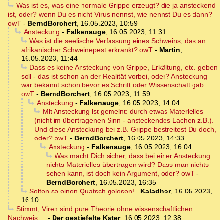
Was ist es, was eine normale Grippe erzeugt? die ja ansteckend
ist, oder? wenn Du es nicht Virus nennst, wie nennst Du es dann?
owT
-
BerndBorchert
,
16.05.2023, 10:59
Ansteckung
-
Falkenauge
,
16.05.2023, 11:31
Was ist die seelische Verfassung eines Schweins, das an
afrikanischer Schweinepest erkrankt? owT
-
Martin
,
16.05.2023, 11:44
Dass es keine Ansteckung von Grippe, Erkältung, etc. geben
soll - das ist schon an der Realität vorbei, oder? Ansteckung
war bekannt schon bevor es Schrift oder Wissenschaft gab.
owT
-
BerndBorchert
,
16.05.2023, 11:59
Ansteckung
-
Falkenauge
,
16.05.2023, 14:04
Mit Ansteckung ist gemeint: durch etwas Materielles
(nicht im übertragenen Sinn - ansteckendes Lachen z.B.).
Und diese Ansteckung bei z.B. Grippe bestreitest Du doch,
oder? owT
-
BerndBorchert
,
16.05.2023, 14:33
Ansteckung
-
Falkenauge
,
16.05.2023, 16:04
Was macht Dich sicher, dass bei einer Ansteckung
nichts Materielles übertragen wird? Dass man nichts
sehen kann, ist doch kein Argument, oder? owT
-
BerndBorchert
,
16.05.2023, 16:35
Selten so einen Quatsch gelesen!
-
Kaladhor
,
16.05.2023,
16:10
Stimmt, Viren sind pure Theorie ohne wissenschaftlichen
Nachweis ...
-
Der gestiefelte Kater
,
16.05.2023, 12:38