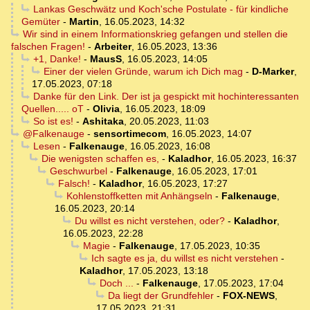
Lankas Geschwätz und Koch'sche Postulate - für kindliche
Gemüter
-
Martin
,
16.05.2023, 14:32
Wir sind in einem Informationskrieg gefangen und stellen die
falschen Fragen!
-
Arbeiter
,
16.05.2023, 13:36
+1, Danke!
-
MausS
,
16.05.2023, 14:05
Einer der vielen Gründe, warum ich Dich mag
-
D-Marker
,
17.05.2023, 07:18
Danke für den Link. Der ist ja gespickt mit hochinteressanten
Quellen..... oT
-
Olivia
,
16.05.2023, 18:09
So ist es!
-
Ashitaka
,
20.05.2023, 11:03
@Falkenauge
-
sensortimecom
,
16.05.2023, 14:07
Lesen
-
Falkenauge
,
16.05.2023, 16:08
Die wenigsten schaffen es,
-
Kaladhor
,
16.05.2023, 16:37
Geschwurbel
-
Falkenauge
,
16.05.2023, 17:01
Falsch!
-
Kaladhor
,
16.05.2023, 17:27
Kohlenstoffketten mit Anhängseln
-
Falkenauge
,
16.05.2023, 20:14
Du willst es nicht verstehen, oder?
-
Kaladhor
,
16.05.2023, 22:28
Magie
-
Falkenauge
,
17.05.2023, 10:35
Ich sagte es ja, du willst es nicht verstehen
-
Kaladhor
,
17.05.2023, 13:18
Doch ...
-
Falkenauge
,
17.05.2023, 17:04
Da liegt der Grundfehler
-
FOX-NEWS
,
17.05.2023, 21:31