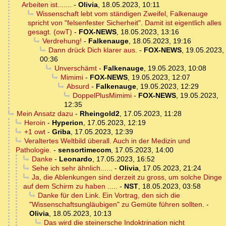
Arbeiten ist.......
-
Olivia
,
18.05.2023, 10:11
Wissenschaft lebt vom ständigen Zweifel, Falkenauge
spricht von "felsenfester Sicherheit". Damit ist eigentlich alles
gesagt. (owT)
-
FOX-NEWS
,
18.05.2023, 13:16
Verdrehung!
-
Falkenauge
,
18.05.2023, 19:16
Dann drück Dich klarer aus.
-
FOX-NEWS
,
19.05.2023,
00:36
Unverschämt
-
Falkenauge
,
19.05.2023, 10:08
Mimimi
-
FOX-NEWS
,
19.05.2023, 12:07
Absurd
-
Falkenauge
,
19.05.2023, 12:29
DoppelPlusMimimi
-
FOX-NEWS
,
19.05.2023,
12:35
Mein Ansatz dazu
-
Rheingold2
,
17.05.2023, 11:28
Heroin
-
Hyperion
,
17.05.2023, 12:19
+1 owt
-
Griba
,
17.05.2023, 12:39
Veraltertes Weltbild überall. Auch in der Medizin und
Pathologie.
-
sensortimecom
,
17.05.2023, 14:00
Danke
-
Leonardo
,
17.05.2023, 16:52
Sehe ich sehr ähnlich......
-
Olivia
,
17.05.2023, 21:24
Ja, die Ablenkungen sind derzeit zu gross, um solche Dinge
auf dem Schirm zu haben .....
-
NST
,
18.05.2023, 03:58
Danke für den Link. Ein Vortrag, den sich die
"Wissenschaftsungläubigen" zu Gemüte führen sollten.
-
Olivia
,
18.05.2023, 10:13
Das wird die steinersche Indoktrination nicht