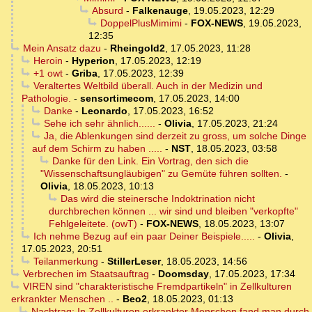
Absurd
-
Falkenauge
,
19.05.2023, 12:29
DoppelPlusMimimi
-
FOX-NEWS
,
19.05.2023,
12:35
Mein Ansatz dazu
-
Rheingold2
,
17.05.2023, 11:28
Heroin
-
Hyperion
,
17.05.2023, 12:19
+1 owt
-
Griba
,
17.05.2023, 12:39
Veraltertes Weltbild überall. Auch in der Medizin und
Pathologie.
-
sensortimecom
,
17.05.2023, 14:00
Danke
-
Leonardo
,
17.05.2023, 16:52
Sehe ich sehr ähnlich......
-
Olivia
,
17.05.2023, 21:24
Ja, die Ablenkungen sind derzeit zu gross, um solche Dinge
auf dem Schirm zu haben .....
-
NST
,
18.05.2023, 03:58
Danke für den Link. Ein Vortrag, den sich die
"Wissenschaftsungläubigen" zu Gemüte führen sollten.
-
Olivia
,
18.05.2023, 10:13
Das wird die steinersche Indoktrination nicht
durchbrechen können ... wir sind und bleiben "verkopfte"
Fehlgeleitete. (owT)
-
FOX-NEWS
,
18.05.2023, 13:07
Ich nehme Bezug auf ein paar Deiner Beispiele.....
-
Olivia
,
17.05.2023, 20:51
Teilanmerkung
-
StillerLeser
,
18.05.2023, 14:56
Verbrechen im Staatsauftrag
-
Doomsday
,
17.05.2023, 17:34
VIREN sind "charakteristische Fremdpartikeln" in Zellkulturen
erkrankter Menschen ..
-
Beo2
,
18.05.2023, 01:13
Nachtrag: In Zellkulturen erkrankter Menschen fand man durch