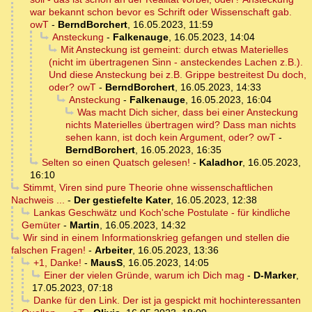
war bekannt schon bevor es Schrift oder Wissenschaft gab.
owT
-
BerndBorchert
,
16.05.2023, 11:59
Ansteckung
-
Falkenauge
,
16.05.2023, 14:04
Mit Ansteckung ist gemeint: durch etwas Materielles
(nicht im übertragenen Sinn - ansteckendes Lachen z.B.).
Und diese Ansteckung bei z.B. Grippe bestreitest Du doch,
oder? owT
-
BerndBorchert
,
16.05.2023, 14:33
Ansteckung
-
Falkenauge
,
16.05.2023, 16:04
Was macht Dich sicher, dass bei einer Ansteckung
nichts Materielles übertragen wird? Dass man nichts
sehen kann, ist doch kein Argument, oder? owT
-
BerndBorchert
,
16.05.2023, 16:35
Selten so einen Quatsch gelesen!
-
Kaladhor
,
16.05.2023,
16:10
Stimmt, Viren sind pure Theorie ohne wissenschaftlichen
Nachweis ...
-
Der gestiefelte Kater
,
16.05.2023, 12:38
Lankas Geschwätz und Koch'sche Postulate - für kindliche
Gemüter
-
Martin
,
16.05.2023, 14:32
Wir sind in einem Informationskrieg gefangen und stellen die
falschen Fragen!
-
Arbeiter
,
16.05.2023, 13:36
+1, Danke!
-
MausS
,
16.05.2023, 14:05
Einer der vielen Gründe, warum ich Dich mag
-
D-Marker
,
17.05.2023, 07:18
Danke für den Link. Der ist ja gespickt mit hochinteressanten