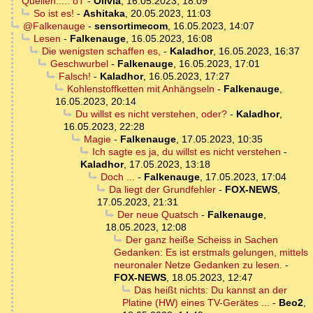
Quellen..... oT
-
Olivia
,
16.05.2023, 18:09
So ist es!
-
Ashitaka
,
20.05.2023, 11:03
@Falkenauge
-
sensortimecom
,
16.05.2023, 14:07
Lesen
-
Falkenauge
,
16.05.2023, 16:08
Die wenigsten schaffen es,
-
Kaladhor
,
16.05.2023, 16:37
Geschwurbel
-
Falkenauge
,
16.05.2023, 17:01
Falsch!
-
Kaladhor
,
16.05.2023, 17:27
Kohlenstoffketten mit Anhängseln
-
Falkenauge
,
16.05.2023, 20:14
Du willst es nicht verstehen, oder?
-
Kaladhor
,
16.05.2023, 22:28
Magie
-
Falkenauge
,
17.05.2023, 10:35
Ich sagte es ja, du willst es nicht verstehen
-
Kaladhor
,
17.05.2023, 13:18
Doch ...
-
Falkenauge
,
17.05.2023, 17:04
Da liegt der Grundfehler
-
FOX-NEWS
,
17.05.2023, 21:31
Der neue Quatsch
-
Falkenauge
,
18.05.2023, 12:08
Der ganz heiße Scheiss in Sachen
Gedanken: Es ist erstmals gelungen, mittels
neuronaler Netze Gedanken zu lesen.
-
FOX-NEWS
,
18.05.2023, 12:47
Das heißt nichts: Du kannst an der
Platine (HW) eines TV-Gerätes ...
-
Beo2
,