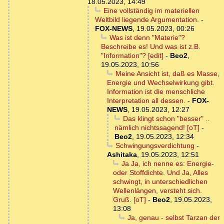
18.05.2023, 14:49
Eine vollständig im materiellen
Weltbild liegende Argumentation.
-
FOX-NEWS
,
19.05.2023, 00:26
Was ist denn "Materie"?
Beschreibe es! Und was ist z.B.
"Information"? [edit]
-
Beo2
,
19.05.2023, 10:56
Meine Ansicht ist, daß es Masse,
Energie und Wechselwirkung gibt.
Information ist die menschliche
Interpretation all dessen.
-
FOX-
NEWS
,
19.05.2023, 12:27
Das klingt schon "besser" ..
nämlich nichtssagend! [oT]
-
Beo2
,
19.05.2023, 12:34
Schwingungsverdichtung
-
Ashitaka
,
19.05.2023, 12:51
Ja Ja, ich nenne es: Energie-
oder Stoffdichte. Und Ja, Alles
schwingt, in unterschiedlichen
Wellenlängen, versteht sich.
Gruß. [oT]
-
Beo2
,
19.05.2023,
13:08
Ja, genau - selbst Tarzan der