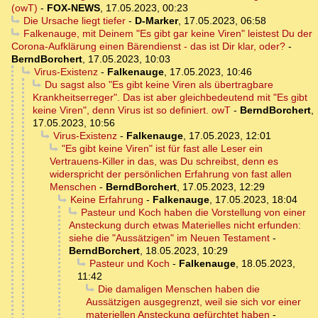
(owT)
-
FOX-NEWS
,
17.05.2023, 00:23
Die Ursache liegt tiefer
-
D-Marker
,
17.05.2023, 06:58
Falkenauge, mit Deinem "Es gibt gar keine Viren" leistest Du der
Corona-Aufklärung einen Bärendienst - das ist Dir klar, oder?
-
BerndBorchert
,
17.05.2023, 10:03
Virus-Existenz
-
Falkenauge
,
17.05.2023, 10:46
Du sagst also "Es gibt keine Viren als übertragbare
Krankheitserreger". Das ist aber gleichbedeutend mit "Es gibt
keine Viren", denn Virus ist so definiert. owT
-
BerndBorchert
,
17.05.2023, 10:56
Virus-Existenz
-
Falkenauge
,
17.05.2023, 12:01
"Es gibt keine Viren" ist für fast alle Leser ein
Vertrauens-Killer in das, was Du schreibst, denn es
widerspricht der persönlichen Erfahrung von fast allen
Menschen
-
BerndBorchert
,
17.05.2023, 12:29
Keine Erfahrung
-
Falkenauge
,
17.05.2023, 18:04
Pasteur und Koch haben die Vorstellung von einer
Ansteckung durch etwas Materielles nicht erfunden:
siehe die "Aussätzigen" im Neuen Testament
-
BerndBorchert
,
18.05.2023, 10:29
Pasteur und Koch
-
Falkenauge
,
18.05.2023,
11:42
Die damaligen Menschen haben die
Aussätzigen ausgegrenzt, weil sie sich vor einer
materiellen Ansteckung gefürchtet haben
-