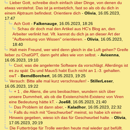
Lieber Gott, schreibe doch einfach über Dinge, von denen du
etwas verstehst. Das ist ja entsetzlich, fast so als ob du dich in
einem Alptraum befindest. Orientiere dich
-
Olivia
,
16.05.2023,
17:47
Ach Gott
-
Falkenauge
,
16.05.2023, 18:26
Schau dir doch mal den Artikel aus HC's Blog an, den
Arbeiter verlinkt hat. Vlt. kannst du dich ja an dieser Art der
"Aufbereitung von Wissen" orientieren.
-
Olivia
,
16.05.2023,
18:40
Halt mein Freund, wer wird denn gleich in die Luft gehen? Greife
lieber zu ChatGPT, dann geht alles wie von selbst.
-
Avicenna
,
16.05.2023, 19:10
Cool, was die angelernte Software da vorschlägt. Allerdings ist
es zu spät: Du und MausS habt Euch nicht an 1.-3. gehalten.
owT
-
BerndBorchert
,
16.05.2023, 19:25
Versuch: Bitte alle mal kurz verschnaufen!
-
StillerLeser
,
16.05.2023, 19:22
+ 1 , die Aliens, die uns beobachten, wundern sich über
unsere Dummheit, als ob die Existenz/nicht-Existenz von Viren
eine Bedeutung hätte kT.
-
Joe68
,
16.05.2023, 21:40
Das Problem ist dann aber,
-
Kaladhor
,
16.05.2023, 22:32
Falls du mich mit "Geschwurbel" meinst, so habe ich einen
Hinweis gegeben, wieso ich das für Geschwurbel halte.
-
Olivia
,
17.05.2023, 20:19
Die Futtertröge für Trolle werden heute mal wieder gut befüllt.