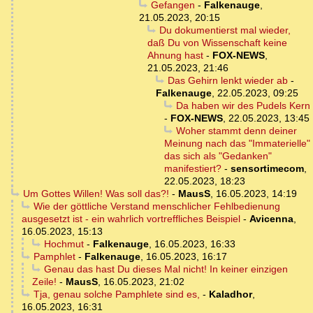
Gefangen
-
Falkenauge
,
21.05.2023, 20:15
Du dokumentierst mal wieder,
daß Du von Wissenschaft keine
Ahnung hast
-
FOX-NEWS
,
21.05.2023, 21:46
Das Gehirn lenkt wieder ab
-
Falkenauge
,
22.05.2023, 09:25
Da haben wir des Pudels Kern
-
FOX-NEWS
,
22.05.2023, 13:45
Woher stammt denn deiner
Meinung nach das "Immaterielle"
das sich als "Gedanken"
manifestiert?
-
sensortimecom
,
22.05.2023, 18:23
Um Gottes Willen! Was soll das?!
-
MausS
,
16.05.2023, 14:19
Wie der göttliche Verstand menschlicher Fehlbedienung
ausgesetzt ist - ein wahrlich vortreffliches Beispiel
-
Avicenna
,
16.05.2023, 15:13
Hochmut
-
Falkenauge
,
16.05.2023, 16:33
Pamphlet
-
Falkenauge
,
16.05.2023, 16:17
Genau das hast Du dieses Mal nicht! In keiner einzigen
Zeile!
-
MausS
,
16.05.2023, 21:02
Tja, genau solche Pamphlete sind es,
-
Kaladhor
,
16.05.2023, 16:31