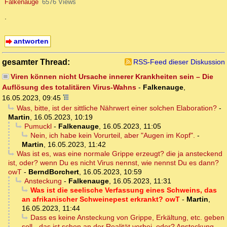
Falkenauge
6576 Views
.
antworten
gesamter Thread:
RSS-Feed dieser Diskussion
Viren können nicht Ursache innerer Krankheiten sein – Die
Auflösung des totalitären Virus-Wahns
-
Falkenauge
,
16.05.2023, 09:45
Was, bitte, ist der sittliche Nährwert einer solchen Elaboration?
-
Martin
,
16.05.2023, 10:19
Pumuckl
-
Falkenauge
,
16.05.2023, 11:05
Nein, ich habe kein Vorurteil, aber "Augen im Kopf".
-
Martin
,
16.05.2023, 11:42
Was ist es, was eine normale Grippe erzeugt? die ja ansteckend
ist, oder? wenn Du es nicht Virus nennst, wie nennst Du es dann?
owT
-
BerndBorchert
,
16.05.2023, 10:59
Ansteckung
-
Falkenauge
,
16.05.2023, 11:31
Was ist die seelische Verfassung eines Schweins, das
an afrikanischer Schweinepest erkrankt? owT
-
Martin
,
16.05.2023, 11:44
Dass es keine Ansteckung von Grippe, Erkältung, etc. geben
soll - das ist schon an der Realität vorbei, oder? Ansteckung