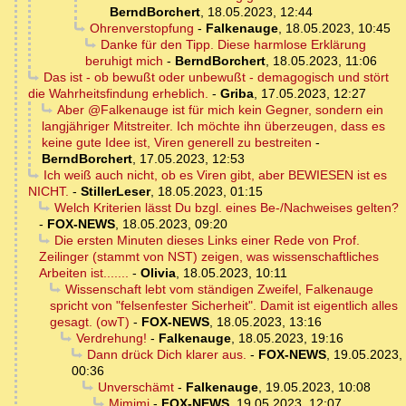
BerndBorchert
,
18.05.2023, 12:44
Ohrenverstopfung
-
Falkenauge
,
18.05.2023, 10:45
Danke für den Tipp. Diese harmlose Erklärung
beruhigt mich
-
BerndBorchert
,
18.05.2023, 11:06
Das ist - ob bewußt oder unbewußt - demagogisch und stört
die Wahrheitsfindung erheblich.
-
Griba
,
17.05.2023, 12:27
Aber @Falkenauge ist für mich kein Gegner, sondern ein
langjähriger Mitstreiter. Ich möchte ihn überzeugen, dass es
keine gute Idee ist, Viren generell zu bestreiten
-
BerndBorchert
,
17.05.2023, 12:53
Ich weiß auch nicht, ob es Viren gibt, aber BEWIESEN ist es
NICHT.
-
StillerLeser
,
18.05.2023, 01:15
Welch Kriterien lässt Du bzgl. eines Be-/Nachweises gelten?
-
FOX-NEWS
,
18.05.2023, 09:20
Die ersten Minuten dieses Links einer Rede von Prof.
Zeilinger (stammt von NST) zeigen, was wissenschaftliches
Arbeiten ist.......
-
Olivia
,
18.05.2023, 10:11
Wissenschaft lebt vom ständigen Zweifel, Falkenauge
spricht von "felsenfester Sicherheit". Damit ist eigentlich alles
gesagt. (owT)
-
FOX-NEWS
,
18.05.2023, 13:16
Verdrehung!
-
Falkenauge
,
18.05.2023, 19:16
Dann drück Dich klarer aus.
-
FOX-NEWS
,
19.05.2023,
00:36
Unverschämt
-
Falkenauge
,
19.05.2023, 10:08
Mimimi
-
FOX-NEWS
,
19.05.2023, 12:07