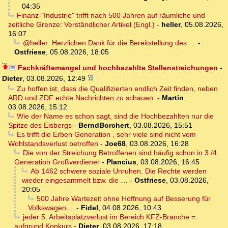
04:35
Finanz-"Industrie" trifft nach 500 Jahren auf räumliche und
zeitliche Grenze: Verständlicher Artikel (Engl.)
-
heller
,
05.08.2026,
16:07
@heller: Herzlichen Dank für die Bereitstellung des …
-
Ostfriese
,
05.08.2026, 18:05
Fachkräftemangel und hochbezahlte Stellenstreichungen
-
Dieter
,
03.08.2026, 12:49
Zu hoffen ist, dass die Qualifizierten endlich Zeit finden, neben
ARD und ZDF echte Nachrichten zu schauen.
-
Martin
,
03.08.2026, 15:12
Wie der Name es schon sagt, sind die Hochbezahlten nur die
Spitze des Eisbergs
-
BerndBorchert
,
03.08.2026, 15:51
Es trifft die Erben Generation , sehr viele sind nicht vom
Wohlstandsverlust betroffen
-
Joe68
,
03.08.2026, 16:28
Die von der Streichung Betroffenen sind häufig schon in 3./4.
Generation Großverdiener
-
Plancius
,
03.08.2026, 16:45
Ab 1462 schwere soziale Unruhen. Die Rechte werden
wieder eingesammelt bzw. die …
-
Ostfriese
,
03.08.2026,
20:05
500 Jahre Wartezeit ohne Hoffnung auf Besserung für
Volkswagen....
-
Fidel
,
04.08.2026, 10:43
jeder 5. Arbeitsplatzverlust im Bereich KFZ-Branche =
aufgrund Konkurs
-
Dieter
,
03.08.2026, 17:18