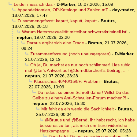
Leider muss ich das
-
D-Marker
,
18.07.2026, 15:09
Appendektomien, OP-Kataloge und Zahlen mT
-
day-trader
,
18.07.2026, 17:47
Zusammengefasst: kaputt, kaputt, kaputt
-
Brutus
,
18.07.2026, 20:18
Warum Heterosexualität mittelbar schwerstkriminell ist!
-
neptun
,
19.07.2026, 02:20
Daraus ergibt sich eine Frage
-
Brutus
,
21.07.2026,
09:24
Zusammenfassung (noch unausgegoren)
-
D-Marker
,
21.07.2026, 12:19
Oh je, Du machst es nur noch schlimmer! Lies ruhig
mal @tar's Antwort auf @BerndBorchert's Beitrag, ...
-
neptun
,
21.07.2026, 23:28
Klassisches 40/40/15/5% Problem
-
Brutus
,
22.07.2026, 10:09
Du redest so einen Schrott daher! Willst Du das
Gelbe zu einem Anti-Schwulen-Forum machen?!
-
neptun
,
22.07.2026, 15:30
Mir fehlt da ein wenig die Sachlichkeit
-
Brutus
,
25.07.2026, 00:04
@Brutus und @Bernd, Ihr habt recht, ich habe
besseres zu tun, als mich um Eure widerliche
Hetzkampagne ...
-
neptun
,
25.07.2026, 05:28
Das darfst Du net so verbissen sehen
-
D-