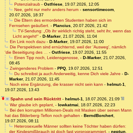
Potenzialraub
-
Ostfriese
,
19.07.2026, 12:05
Nee, geht nur mehr anders herum
-
sensortimecom
,
20.07.2026, 18:37
Die Eltern des ermordeten Studenten haben sich im
Fernsehen geäußert.
-
Plancius
,
20.07.2026, 21:42
TV-Sendung: „Ob ihr wirklich richtig steht, seht ihr, wenn das
Licht angeht!“
-
D-Marker
,
21.07.2026, 11:04
Ein Link noch dazu
-
D-Marker
,
19.07.2026, 11:00
Die Perspektiven sind ernüchternd, weil der 'Ausweg', nämlich
'die Beseitigung des …
-
Ostfriese
,
19.07.2026, 11:55
Einen Tipp noch, Leidensgenosse,
-
D-Marker
,
21.07.2026,
08:45
Zwingenderes Problem
-
PPQ
,
19.07.2026, 12:51
Du schreibst ja auch Anderweitig, kenne Dich viele Jahre
-
D-
Marker
,
21.07.2026, 11:45
Noch eine Ergänzung, die krasser nicht sein kann
-
helmut-1
,
19.07.2026, 13:43
Spahn und sein Rücktritt
-
helmut-1
,
18.07.2026, 21:09
War glaube ich geplant,
-
lowkatmai
,
18.07.2026, 22:23
Bei den korrupten Millionen-Deals mit Masken über seinen Mann
hat das Bilderberg-Teflon noch gehalten
-
BerndBorchert
,
19.07.2026, 08:11
Heterosexuelle Männer sollten keine Töchter haben dürfen:
der Kindesmißbrauch ist doch fast vorprogrammiert.
-
neptun
,