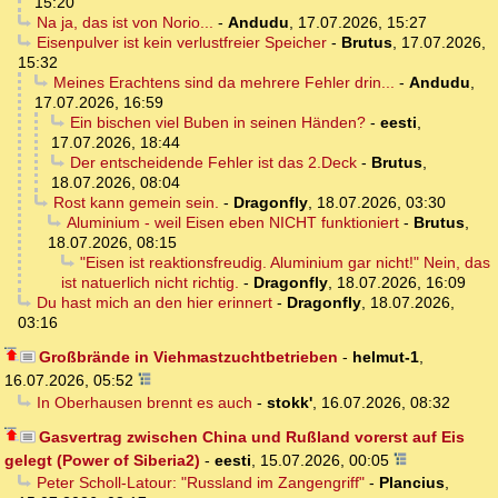
15:20
Na ja, das ist von Norio...
-
Andudu
,
17.07.2026, 15:27
Eisenpulver ist kein verlustfreier Speicher
-
Brutus
,
17.07.2026,
15:32
Meines Erachtens sind da mehrere Fehler drin...
-
Andudu
,
17.07.2026, 16:59
Ein bischen viel Buben in seinen Händen?
-
eesti
,
17.07.2026, 18:44
Der entscheidende Fehler ist das 2.Deck
-
Brutus
,
18.07.2026, 08:04
Rost kann gemein sein.
-
Dragonfly
,
18.07.2026, 03:30
Aluminium - weil Eisen eben NICHT funktioniert
-
Brutus
,
18.07.2026, 08:15
"Eisen ist reaktionsfreudig. Aluminium gar nicht!" Nein, das
ist natuerlich nicht richtig.
-
Dragonfly
,
18.07.2026, 16:09
Du hast mich an den hier erinnert
-
Dragonfly
,
18.07.2026,
03:16
Großbrände in Viehmastzuchtbetrieben
-
helmut-1
,
16.07.2026, 05:52
In Oberhausen brennt es auch
-
stokk'
,
16.07.2026, 08:32
Gasvertrag zwischen China und Rußland vorerst auf Eis
gelegt (Power of Siberia2)
-
eesti
,
15.07.2026, 00:05
Peter Scholl-Latour: "Russland im Zangengriff"
-
Plancius
,