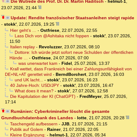
Die Wutrede des Prof. Dr. Dr. Martin Haditsch
-
helmut-1
,
23.07.2026, 21:44
Update: Rendite französischer Staatsanleihen steigt rapide
-
stokk'
,
22.07.2026, 19:25
Hier geht’s …
-
Ostfriese
,
22.07.2026, 22:55
Lass Dich von @Ashitaka nicht foppen
-
stokk'
,
23.07.2026,
11:50
Italien replay
-
Revoluzzer
,
23.07.2026, 08:10
Dottore: Ich würde jetzt sofort neue Schulden der öffentlichen
Hände …
-
Ostfriese
,
24.07.2026, 07:00
was unerwartet kam
-
Fidel
,
25.07.2026, 13:37
Krall wettet, dass Frankreich bei einer Zahlungsunfähigkeit von
DE+NL+AT gerettet wird
-
BerndBorchert
,
23.07.2026, 16:03
und UK lacht...
-
stokk'
,
23.07.2026, 16:23
40 Jahre-Hoch: USD/JPY
-
stokk'
,
23.07.2026, 16:47
What does it mean?
-
stokk'
,
27.07.2026, 12:58
Die Kapitulation der KI (ChatGPT)
-
FredMeyer
,
25.07.2026,
17:14
Rumänien: Cyberkrimineller löscht die gesamte
Grundbuchdatenbank des Landes
-
lotte
,
21.07.2026, 20:28
Taschengeld aufbessern
-
JJB
,
21.07.2026, 21:15
Publik auf Golem
-
Rainer
,
21.07.2026, 22:05
Kleine Ergänzung:
-
helmut-1
,
22.07.2026, 05:34