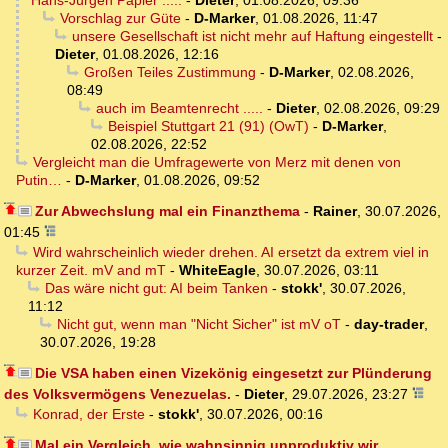
Hans-Jürgen Papier .....
-
Dieter
,
01.08.2026, 09:36
Vorschlag zur Güte
-
D-Marker
,
01.08.2026, 11:47
unsere Gesellschaft ist nicht mehr auf Haftung eingestellt
-
Dieter
,
01.08.2026, 12:16
Großen Teiles Zustimmung
-
D-Marker
,
02.08.2026,
08:49
auch im Beamtenrecht .....
-
Dieter
,
02.08.2026, 09:29
Beispiel Stuttgart 21 (91) (OwT)
-
D-Marker
,
02.08.2026, 22:52
Vergleicht man die Umfragewerte von Merz mit denen von
Putin…
-
D-Marker
,
01.08.2026, 09:52
Zur Abwechslung mal ein Finanzthema
-
Rainer
,
30.07.2026,
01:45
Wird wahrscheinlich wieder drehen. AI ersetzt da extrem viel in
kurzer Zeit. mV and mT
-
WhiteEagle
,
30.07.2026, 03:11
Das wäre nicht gut: AI beim Tanken
-
stokk'
,
30.07.2026,
11:12
Nicht gut, wenn man "Nicht Sicher" ist mV oT
-
day-trader
,
30.07.2026, 19:28
Die VSA haben einen Vizekönig eingesetzt zur Plünderung
des Volksvermögens Venezuelas.
-
Dieter
,
29.07.2026, 23:27
Konrad, der Erste
-
stokk'
,
30.07.2026, 00:16
Mal ein Vergleich, wie wahnsinnig unproduktiv wir