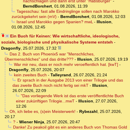
nachschlagen und dann erst unter "Habsburger"
-
BerndBorchert
,
01.08.2026, 11:39
Tagesschau: fast alle Eindringlinge sollen nach Marokko
zurückgekehrt sein (mV)
-
BerndBorchert
,
01.08.2026, 12:03
Israel und Marokko gegen Spanien? mwL
-
Illusion
,
01.08.2026, 12:45
Ein Buch für Keinen: Wie wirtschaftliche, ideologische,
soziale, biologische und physikalische Systeme entsteh
-
Dragonfly
,
25.07.2026, 17:32
Das 2. Buch von Phoenix5 war "Menschliches,
Übermenschliches" und das dritte???
-
Illusion
,
25.07.2026, 19:19
War mir neu, dass er noch mehr veroeffentlich hat. [kwT]
-
Dragonfly
,
25.07.2026, 20:07
kein zweites Buch
-
Talleyrand
,
26.07.2026, 21:24
Er sprach in der Ausgabe 2013 von einer Trilogie und das
das zweite Buch noch nicht fertig sei mkT
-
Illusion
,
26.07.2026, 22:09
"Das vorliegende Werk ist das erste veröffentlichte Buch
einer zukünftigen Trilogie...mwT
-
Illusion
,
27.07.2026,
12:26
Oh, ich liebe es, (s)ein Meisterwerk!
-
Rybezahl
,
25.07.2026,
20:17
?
-
Wiener Ninja
,
25.07.2026, 20:47
Danke! Zu peakoil gibt es ein anderes Buch von Thomas Gold