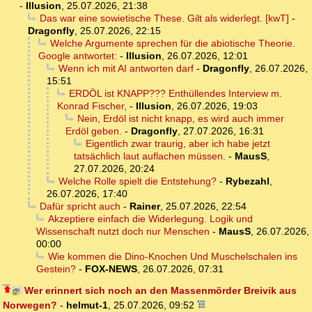
-
Illusion
,
25.07.2026, 21:38
Das war eine sowietische These. Gilt als widerlegt. [kwT]
-
Dragonfly
,
25.07.2026, 22:15
Welche Argumente sprechen für die abiotische Theorie.
Google antwortet:
-
Illusion
,
26.07.2026, 12:01
Wenn ich mit AI antworten darf
-
Dragonfly
,
26.07.2026,
15:51
ERDÖL ist KNAPP??? Enthüllendes Interview m.
Konrad Fischer,
-
Illusion
,
26.07.2026, 19:03
Nein, Erdöl ist nicht knapp, es wird auch immer
Erdöl geben.
-
Dragonfly
,
27.07.2026, 16:31
Eigentlich zwar traurig, aber ich habe jetzt
tatsächlich laut auflachen müssen.
-
MausS
,
27.07.2026, 20:24
Welche Rolle spielt die Entstehung?
-
Rybezahl
,
26.07.2026, 17:40
Dafür spricht auch
-
Rainer
,
25.07.2026, 22:54
Akzeptiere einfach die Widerlegung. Logik und
Wissenschaft nutzt doch nur Menschen
-
MausS
,
26.07.2026,
00:00
Wie kommen die Dino-Knochen Und Muschelschalen ins
Gestein?
-
FOX-NEWS
,
26.07.2026, 07:31
Wer erinnert sich noch an den Massenmörder Breivik aus
Norwegen?
-
helmut-1
,
25.07.2026, 09:52