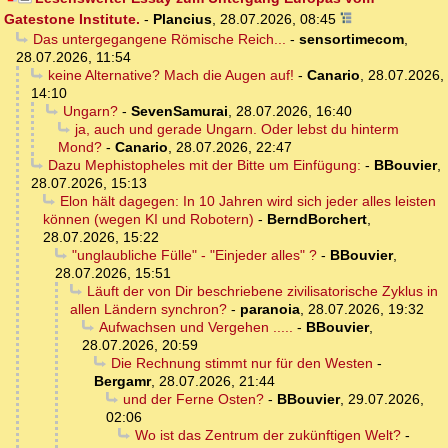
Gatestone Institute.
-
Plancius
,
28.07.2026, 08:45
Das untergegangene Römische Reich...
-
sensortimecom
,
28.07.2026, 11:54
keine Alternative? Mach die Augen auf!
-
Canario
,
28.07.2026,
14:10
Ungarn?
-
SevenSamurai
,
28.07.2026, 16:40
ja, auch und gerade Ungarn. Oder lebst du hinterm
Mond?
-
Canario
,
28.07.2026, 22:47
Dazu Mephistopheles mit der Bitte um Einfügung:
-
BBouvier
,
28.07.2026, 15:13
Elon hält dagegen: In 10 Jahren wird sich jeder alles leisten
können (wegen KI und Robotern)
-
BerndBorchert
,
28.07.2026, 15:22
"unglaubliche Fülle" - "Einjeder alles" ?
-
BBouvier
,
28.07.2026, 15:51
Läuft der von Dir beschriebene zivilisatorische Zyklus in
allen Ländern synchron?
-
paranoia
,
28.07.2026, 19:32
Aufwachsen und Vergehen .....
-
BBouvier
,
28.07.2026, 20:59
Die Rechnung stimmt nur für den Westen
-
Bergamr
,
28.07.2026, 21:44
und der Ferne Osten?
-
BBouvier
,
29.07.2026,
02:06
Wo ist das Zentrum der zukünftigen Welt?
-