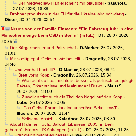
Der Medwedjew-Plan erscheint mir plausibel
-
paranoia
,
27.07.2026, 16:38
Drohnenproduktion in der EU für die Ukraine wird schwierig
-
Dieter
,
30.07.2026, 03:54
Neues von der Familie Einmann: "Ein Fahrzeug fuhr in eine
Menschenmenge beim CSD in Berlin" (mTuL)
-
DT
,
25.07.2026,
23:35
Der Bürgermeister und Polizeichef
-
D-Marker
,
26.07.2026,
01:01
Mir voellig egal. Geliefert wie bestellt.
-
Dragonfly
,
26.07.2026,
04:48
Und wer hat bestellt?
-
D-Marker
,
26.07.2026, 08:41
Brett vorm Kopp
-
Dragonfly
,
26.07.2026, 15:34
Wie recht du hast: nichts ist besser als politisch festgelegte
Fakten, Erkenntnisse und Meinungen! Bravo!
-
MausS
,
26.07.2026, 18:00
Zuweilen trifft auch ein Titel den Nagel auf den Kopp
-
Lobo
,
26.07.2026, 20:05
"Das Gelbe Forum ist eine unseriöse Seite!" mwT
-
Illusion
,
26.07.2026, 21:44
Seltsame Ansicht
-
Kaladhor
,
28.07.2026, 08:30
Abdul Rahman Toufic Ballout. Libanese, 2005 "in Berlin
geboren". Islamist, IS Anhänger. (mTuL)
-
DT
,
26.07.2026, 11:25
Frankreich macht es besser
-
CWA
,
26.07.2026, 11:49