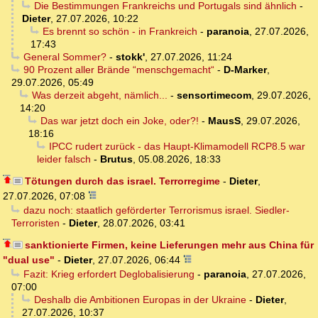
Die Bestimmungen Frankreichs und Portugals sind ähnlich
-
Dieter
,
27.07.2026, 10:22
Es brennt so schön - in Frankreich
-
paranoia
,
27.07.2026,
17:43
General Sommer?
-
stokk'
,
27.07.2026, 11:24
90 Prozent aller Brände “menschgemacht“
-
D-Marker
,
29.07.2026, 05:49
Was derzeit abgeht, nämlich...
-
sensortimecom
,
29.07.2026,
14:20
Das war jetzt doch ein Joke, oder?!
-
MausS
,
29.07.2026,
18:16
IPCC rudert zurück - das Haupt-Klimamodell RCP8.5 war
leider falsch
-
Brutus
,
05.08.2026, 18:33
Tötungen durch das israel. Terrorregime
-
Dieter
,
27.07.2026, 07:08
dazu noch: staatlich geförderter Terrorismus israel. Siedler-
Terroristen
-
Dieter
,
28.07.2026, 03:41
sanktionierte Firmen, keine Lieferungen mehr aus China für
"dual use"
-
Dieter
,
27.07.2026, 06:44
Fazit: Krieg erfordert Deglobalisierung
-
paranoia
,
27.07.2026,
07:00
Deshalb die Ambitionen Europas in der Ukraine
-
Dieter
,
27.07.2026, 10:37