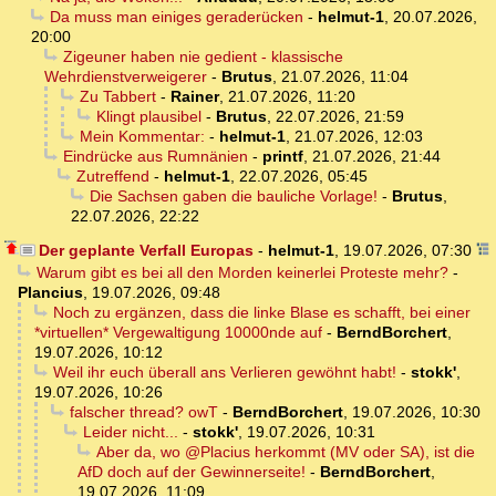
Da muss man einiges geraderücken
-
helmut-1
,
20.07.2026,
20:00
Zigeuner haben nie gedient - klassische
Wehrdienstverweigerer
-
Brutus
,
21.07.2026, 11:04
Zu Tabbert
-
Rainer
,
21.07.2026, 11:20
Klingt plausibel
-
Brutus
,
22.07.2026, 21:59
Mein Kommentar:
-
helmut-1
,
21.07.2026, 12:03
Eindrücke aus Rumnänien
-
printf
,
21.07.2026, 21:44
Zutreffend
-
helmut-1
,
22.07.2026, 05:45
Die Sachsen gaben die bauliche Vorlage!
-
Brutus
,
22.07.2026, 22:22
Der geplante Verfall Europas
-
helmut-1
,
19.07.2026, 07:30
Warum gibt es bei all den Morden keinerlei Proteste mehr?
-
Plancius
,
19.07.2026, 09:48
Noch zu ergänzen, dass die linke Blase es schafft, bei einer
*virtuellen* Vergewaltigung 10000nde auf
-
BerndBorchert
,
19.07.2026, 10:12
Weil ihr euch überall ans Verlieren gewöhnt habt!
-
stokk'
,
19.07.2026, 10:26
falscher thread? owT
-
BerndBorchert
,
19.07.2026, 10:30
Leider nicht...
-
stokk'
,
19.07.2026, 10:31
Aber da, wo @Placius herkommt (MV oder SA), ist die
AfD doch auf der Gewinnerseite!
-
BerndBorchert
,
19.07.2026, 11:09