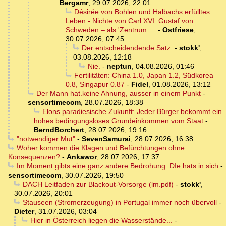
Bergamr
,
29.07.2026, 22:01
Désirée von Bohlen und Halbachs erfülltes
Leben - Nichte von Carl XVI. Gustaf von
Schweden – als 'Zentrum …
-
Ostfriese
,
30.07.2026, 07:45
Der entscheidendende Satz:
-
stokk'
,
03.08.2026, 12:18
Nie.
-
neptun
,
04.08.2026, 01:46
Fertilitäten: China 1.0, Japan 1.2, Südkorea
0.8, Singapur 0.87
-
Fidel
,
01.08.2026, 13:12
Der Mann hat.keine Ahnung, ausser in einem Punkt
-
sensortimecom
,
28.07.2026, 18:38
Elons paradiesische Zukunft: Jeder Bürger bekommt ein
hohes bedingungsloses Grundeinkommen vom Staat
-
BerndBorchert
,
28.07.2026, 19:16
"notwendiger Mut"
-
SevenSamurai
,
28.07.2026, 16:38
Woher kommen die Klagen und Befürchtungen ohne
Konsequenzen?
-
Ankawor
,
28.07.2026, 17:37
Im Moment gibts eine ganz andere Bedrohung. DIe hats in sich
-
sensortimecom
,
30.07.2026, 19:50
DACH Leitfaden zur Blackout-Vorsorge (lm.pdf)
-
stokk'
,
30.07.2026, 20:01
Stauseen (Stromerzeugung) in Portugal immer noch übervoll
-
Dieter
,
31.07.2026, 03:04
Hier in Österreich liegen die Wasserstände...
-