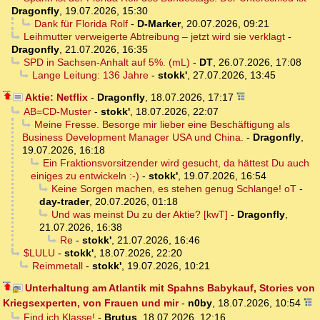
Dragonfly
,
19.07.2026, 15:30
Dank für Florida Rolf
-
D-Marker
,
20.07.2026, 09:21
Leihmutter verweigerte Abtreibung – jetzt wird sie verklagt
-
Dragonfly
,
21.07.2026, 16:35
SPD in Sachsen-Anhalt auf 5%. (mL)
-
DT
,
26.07.2026, 17:08
Lange Leitung: 136 Jahre
-
stokk'
,
27.07.2026, 13:45
Aktie: Netflix
-
Dragonfly
,
18.07.2026, 17:17
AB=CD-Muster
-
stokk'
,
18.07.2026, 22:07
Meine Fresse. Besorge mir lieber eine Beschäftigung als
Business Development Manager USA und China.
-
Dragonfly
,
19.07.2026, 16:18
Ein Fraktionsvorsitzender wird gesucht, da hättest Du auch
einiges zu entwickeln :-)
-
stokk'
,
19.07.2026, 16:54
Keine Sorgen machen, es stehen genug Schlange! oT
-
day-trader
,
20.07.2026, 01:18
Und was meinst Du zu der Aktie? [kwT]
-
Dragonfly
,
21.07.2026, 16:38
Re
-
stokk'
,
21.07.2026, 16:46
$LULU
-
stokk'
,
18.07.2026, 22:20
Reimmetall
-
stokk'
,
19.07.2026, 10:21
Unterhaltung am Atlantik mit Spahns Babykauf, Stories von
Kriegsexperten, von Frauen und mir
-
n0by
,
18.07.2026, 10:54
Find ich Klasse!
-
Brutus
,
18.07.2026, 12:16