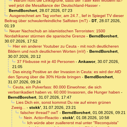
Warum hofft die Linksgrüne, dass der Täter kein Moslem ist?
weil jetzt die Mesalliance der Deutschland-Hasser
-
BerndBorchert
,
28.07.2026, 07:23
Ausgerechnet am Tag vorher, am 24.7., lief in Spiegel TV dieser
Beitrag über schwulenfeindliche Salfisten (mT)
-
DT
,
28.07.2026,
01:19
Neuer Nachschub an islamistischen Terroristen: 1500
Nordafrikaner stürmen die spanische Grenze
-
BerndBorchert
,
30.07.2026, 17:52
Hier ein anderer Youtuber zu Ceuta - mit noch deutlicheren
Bildern und noch deutlicheren Worten (mV)
-
BerndBorchert
,
30.07.2026, 20:12
37 Flixbusse mit je 40 Personen
-
Ankawor
,
30.07.2026,
21:05
Das einzig Positive an der Invasion in Ceuta: es wird der AfD
den Sprung über die 30% Hürde bringen
-
BerndBorchert
,
31.07.2026, 09:24
Ceuta, ein Pulverfass: 80.000 Einwohner, die sich
verbarrikadiert haben vs. 60.000 Invasoren, die Hunger haben
-
BerndBorchert
,
31.07.2026, 17:47
Lies Dich ein, sonst kommst Du nie auf einen grünen
Zweig...
-
stokk'
,
31.07.2026, 23:21
falscher thread? owT
-
BerndBorchert
,
01.08.2026, 09:21
Nein. Actio=Reactio
-
stokk'
,
01.08.2026, 10:58
Ich würde aber zuallererst mal unter "Reconquista"