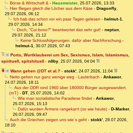
Börse & Wirtschaft &
-
Hausmeister
,
25.07.2026, 13:33
Hier fliegen gleich die Löcher aus dem Käse
-
Dragonfly
,
29.07.2026, 06:12
Ich hab das schon vor ein paar Tagen gelesen
-
helmut-1
,
29.07.2026, 14:34
Doch, "Cui bono?" beantwortet das sehr gut!
-
neptun
,
29.07.2026, 21:12
Keine Schlussfolgerungen, dafür aber Nachforschung
-
helmut-1
,
30.07.2026, 07:43
Porto, Wortklauberei um Sex, Sexismus, Islam, Islamismus,
spirituell, spitshituell
-
n0by
,
25.07.2026, 04:04
Wann gehen @DT et al.?
-
stokk'
,
24.07.2026, 11:04
Netto gehen nur ganz wenige weg - Lauterbach
-
Ankawor
,
24.07.2026, 18:11
Aus der DDR sind 1960 über 180000 Bürger ausgewandert.
(mT)
-
DT
,
25.07.2026, 14:02
Wie man sozialistische Paradiese findet
-
Ankawor
,
25.07.2026, 15:13
Dafür wurden Ärmere rangekarrt (so wie heute)
-
D-Marker
,
26.07.2026, 09:47
Auch die Griechen zeigen uns wie´s geht
-
stokk'
,
28.07.2026,
18:10