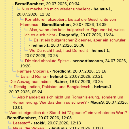
-
BerndBorchert
,
20.07.2026, 09:34
Nun mache ich mich wieder unbeliebt
-
helmut-1
,
20.07.2026, 12:32
Korrekturen akzeptiert, bis auf die Geschichte von
Flamenco
-
BerndBorchert
,
20.07.2026, 13:39
Also, wenn das kein bulgarischer Zigeuner ist, weiss
ich es auch nicht
-
Dragonfly
,
20.07.2026, 16:34
Es ist ein bulgarischer Zigeuner, aber ein schwuler
-
helmut-1
,
20.07.2026, 20:06
Wo Du recht hast, hast Du recht
-
helmut-1
,
20.07.2026, 20:25
Die sind absolute Spitze
-
sensortimecom
,
24.07.2026,
19:26
Fanfare Ciocărlia
-
Nordlicht
,
20.07.2026, 13:16
Es sind Roma
-
helmut-1
,
20.07.2026, 20:21
Der Auszug aus Indien
-
Rainer
,
19.07.2026, 23:25
Richtig. Indien, Pakistan und Bangladesch
-
helmut-1
,
20.07.2026, 05:24
Also handelt es sich nicht um Romanisierung, sondern um
Romanierung. War das denn so schwer?
-
MausS
,
20.07.2026,
10:01
Was ist eigentlich der Stand: ist "Zigeuner" ein verbotenes Wort?
-
BerndBorchert
,
20.07.2026, 12:08
Lesestoff
-
stokk'
,
20.07.2026, 12:13
Na ja, die Woken...
-
Andudu
,
20.07.2026, 13:00