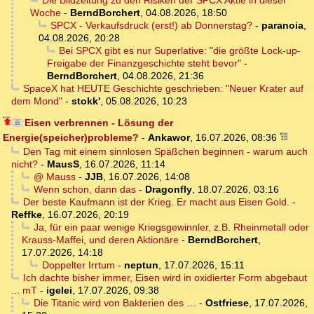
Die Bildzeitung zu den Risiken der SPCX Aktie in dieser
Woche
-
BerndBorchert
,
04.08.2026, 18:50
SPCX - Verkaufsdruck (erst!) ab Donnerstag?
-
paranoia
,
04.08.2026, 20:28
Bei SPCX gibt es nur Superlative: "die größte Lock-up-
Freigabe der Finanzgeschichte steht bevor"
-
BerndBorchert
,
04.08.2026, 21:36
SpaceX hat HEUTE Geschichte geschrieben: "Neuer Krater auf
dem Mond"
-
stokk'
,
05.08.2026, 10:23
Eisen verbrennen - Lösung der
Energie(speicher)probleme?
-
Ankawor
,
16.07.2026, 08:36
Den Tag mit einem sinnlosen Späßchen beginnen - warum auch
nicht?
-
MausS
,
16.07.2026, 11:14
@ Mauss
-
JJB
,
16.07.2026, 14:08
Wenn schon, dann das
-
Dragonfly
,
18.07.2026, 03:16
Der beste Kaufmann ist der Krieg. Er macht aus Eisen Gold.
-
Reffke
,
16.07.2026, 20:19
Ja, für ein paar wenige Kriegsgewinnler, z.B. Rheinmetall oder
Krauss-Maffei, und deren Aktionäre
-
BerndBorchert
,
17.07.2026, 14:18
Doppelter Irrtum
-
neptun
,
17.07.2026, 15:11
Ich dachte bisher immer, Eisen wird in oxidierter Form abgebaut
... mT
-
igelei
,
17.07.2026, 09:38
Die Titanic wird von Bakterien des …
-
Ostfriese
,
17.07.2026,