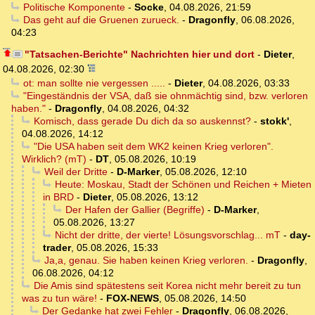
Politische Komponente
-
Socke
,
04.08.2026, 21:59
Das geht auf die Gruenen zurueck.
-
Dragonfly
,
06.08.2026,
04:23
"Tatsachen-Berichte" Nachrichten hier und dort
-
Dieter
,
04.08.2026, 02:30
ot: man sollte nie vergessen .....
-
Dieter
,
04.08.2026, 03:33
"Eingeständnis der VSA, daß sie ohnmächtig sind, bzw. verloren
haben."
-
Dragonfly
,
04.08.2026, 04:32
Komisch, dass gerade Du dich da so auskennst?
-
stokk'
,
04.08.2026, 14:12
"Die USA haben seit dem WK2 keinen Krieg verloren".
Wirklich? (mT)
-
DT
,
05.08.2026, 10:19
Weil der Dritte
-
D-Marker
,
05.08.2026, 12:10
Heute: Moskau, Stadt der Schönen und Reichen + Mieten
in BRD
-
Dieter
,
05.08.2026, 13:12
Der Hafen der Gallier (Begriffe)
-
D-Marker
,
05.08.2026, 13:27
Nicht der dritte, der vierte! Lösungsvorschlag... mT
-
day-
trader
,
05.08.2026, 15:33
Ja,a, genau. Sie haben keinen Krieg verloren.
-
Dragonfly
,
06.08.2026, 04:12
Die Amis sind spätestens seit Korea nicht mehr bereit zu tun
was zu tun wäre!
-
FOX-NEWS
,
05.08.2026, 14:50
Der Gedanke hat zwei Fehler
-
Dragonfly
,
06.08.2026,