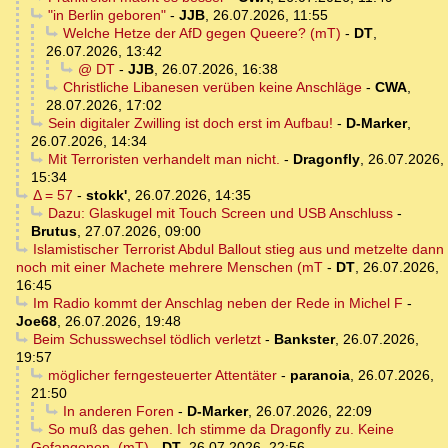
"in Berlin geboren"
-
JJB
,
26.07.2026, 11:55
Welche Hetze der AfD gegen Queere? (mT)
-
DT
,
26.07.2026, 13:42
@ DT
-
JJB
,
26.07.2026, 16:38
Christliche Libanesen verüben keine Anschläge
-
CWA
,
28.07.2026, 17:02
Sein digitaler Zwilling ist doch erst im Aufbau!
-
D-Marker
,
26.07.2026, 14:34
Mit Terroristen verhandelt man nicht.
-
Dragonfly
,
26.07.2026,
15:34
Δ = 57
-
stokk'
,
26.07.2026, 14:35
Dazu: Glaskugel mit Touch Screen und USB Anschluss
-
Brutus
,
27.07.2026, 09:00
Islamistischer Terrorist Abdul Ballout stieg aus und metzelte dann
noch mit einer Machete mehrere Menschen (mT
-
DT
,
26.07.2026,
16:45
Im Radio kommt der Anschlag neben der Rede in Michel F
-
Joe68
,
26.07.2026, 19:48
Beim Schusswechsel tödlich verletzt
-
Bankster
,
26.07.2026,
19:57
möglicher ferngesteuerter Attentäter
-
paranoia
,
26.07.2026,
21:50
In anderen Foren
-
D-Marker
,
26.07.2026, 22:09
So muß das gehen. Ich stimme da Dragonfly zu. Keine
Gefangenen. (mT)
-
DT
,
26.07.2026, 22:56