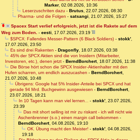
Marker
,
02.08.2026, 10:36
Leserzuschriten dazu
-
Brutus
,
22.07.2026, 08:30
Pharma- und die Folgen
-
satsangi
,
21.07.2026, 15:27
Spacex Start verlief erfolgreich, jetzt ist die Rakete auf dem
Weg zum Boden.
-
eesti
,
17.07.2026, 23:19
$SPCX: Fallendes Messer-Pattern (6 Black Soldiers)
-
stokk'
,
17.07.2026, 23:50
Es sind drei Rakenten
-
Dragonfly
,
18.07.2026, 03:38
45% der SPCX Aktien sind die von Insidern (Mitarbeiter,
Investoren, etc.), denen jetzt
-
BerndBorchert
,
18.07.2026, 11:38
Die Börse hört schon die SPCX Insider-Aktienhalter mit den
Hufen scharren, um endlich auszucashen
-
BerndBorchert
,
21.07.2026, 10:48
Übrigens: Google hat 5% Insider-Anteile bei SPCX und hat
gerade 94 Mrd. Buchgewinn ausgewiesen
-
BerndBorchert
,
23.07.2026, 18:21
In 10 Tagen kann man viel lernen...
-
stokk'
,
23.07.2026,
23:39
Das mit short selling ist mir zu riskant - ich will nicht wie
Aschenbrenner (s.o.) einen margin call bekommen
-
BerndBorchert
,
04.08.2026, 19:10
OK. Übung macht den Meister!
-
stokk'
,
04.08.2026,
19:18