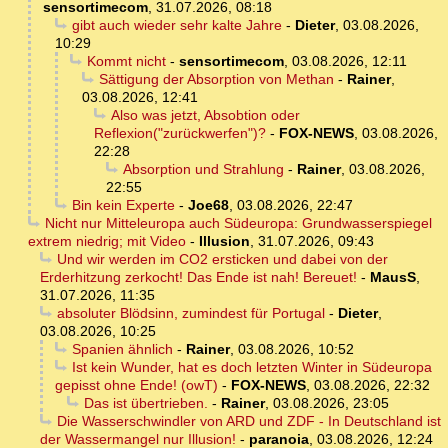
sensortimecom
,
31.07.2026, 08:18
gibt auch wieder sehr kalte Jahre
-
Dieter
,
03.08.2026,
10:29
Kommt nicht
-
sensortimecom
,
03.08.2026, 12:11
Sättigung der Absorption von Methan
-
Rainer
,
03.08.2026, 12:41
Also was jetzt, Absobtion oder
Reflexion("zurückwerfen")?
-
FOX-NEWS
,
03.08.2026,
22:28
Absorption und Strahlung
-
Rainer
,
03.08.2026,
22:55
Bin kein Experte
-
Joe68
,
03.08.2026, 22:47
Nicht nur Mitteleuropa auch Südeuropa: Grundwasserspiegel
extrem niedrig; mit Video
-
Illusion
,
31.07.2026, 09:43
Und wir werden im CO2 ersticken und dabei von der
Erderhitzung zerkocht! Das Ende ist nah! Bereuet!
-
MausS
,
31.07.2026, 11:35
absoluter Blödsinn, zumindest für Portugal
-
Dieter
,
03.08.2026, 10:25
Spanien ähnlich
-
Rainer
,
03.08.2026, 10:52
Ist kein Wunder, hat es doch letzten Winter in Südeuropa
gepisst ohne Ende! (owT)
-
FOX-NEWS
,
03.08.2026, 22:32
Das ist übertrieben.
-
Rainer
,
03.08.2026, 23:05
Die Wasserschwindler von ARD und ZDF - In Deutschland ist
der Wassermangel nur Illusion!
-
paranoia
,
03.08.2026, 12:24