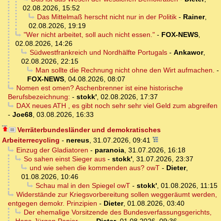
02.08.2026, 15:52
Das Mittelmaß herscht nicht nur in der Politik
-
Rainer
,
02.08.2026, 19:19
"Wer nicht arbeitet, soll auch nicht essen."
-
FOX-NEWS
,
02.08.2026, 14:26
Südwestfrankreich und Nordhälfte Portugals
-
Ankawor
,
02.08.2026, 22:15
Man sollte die Rechnung nicht ohne den Wirt aufmachen.
-
FOX-NEWS
,
04.08.2026, 08:07
Nomen est omen? Aschenbrenner ist eine historische
Berufsbezeichnung:
-
stokk'
,
02.08.2026, 17:37
DAX neues ATH , es gibt noch sehr sehr viel Geld zum abgreifen
-
Joe68
,
03.08.2026, 16:33
Verräterbundesländer und demokratisches
Arbeiterrecycling
-
nereus
,
31.07.2026, 09:41
Einzug der Gladiatoren
-
paranoia
,
31.07.2026, 16:18
So sahen einst Sieger aus
-
stokk'
,
31.07.2026, 23:37
und wie sehen die kommenden aus? owT
-
Dieter
,
01.08.2026, 10:46
Schau mal in den Spiegel owT
-
stokk'
,
01.08.2026, 11:15
Widerstände zur Kriegsvorbereitung sollen weggeräumt werden,
entgegen demokr. Prinzipien
-
Dieter
,
01.08.2026, 03:40
Der ehemalige Vorsitzende des Bundesverfassungsgerichts,