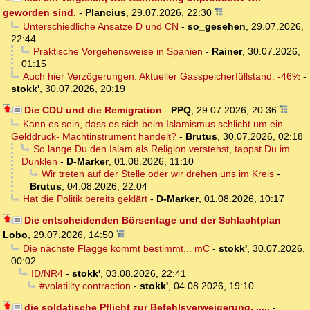
geworden sind.
-
Plancius
,
29.07.2026, 22:30
Unterschiedliche Ansätze D und CN
-
so_gesehen
,
29.07.2026,
22:44
Praktische Vorgehensweise in Spanien
-
Rainer
,
30.07.2026,
01:15
Auch hier Verzögerungen: Aktueller Gasspeicherfüllstand: -46%
-
stokk'
,
30.07.2026, 20:19
Die CDU und die Remigration
-
PPQ
,
29.07.2026, 20:36
Kann es sein, dass es sich beim Islamismus schlicht um ein
Gelddruck- Machtinstrument handelt?
-
Brutus
,
30.07.2026, 02:18
So lange Du den Islam als Religion verstehst, tappst Du im
Dunklen
-
D-Marker
,
01.08.2026, 11:10
Wir treten auf der Stelle oder wir drehen uns im Kreis
-
Brutus
,
04.08.2026, 22:04
Hat die Politik bereits geklärt
-
D-Marker
,
01.08.2026, 10:17
Die entscheidenden Börsentage und der Schlachtplan
-
Lobo
,
29.07.2026, 14:50
Die nächste Flagge kommt bestimmt... mC
-
stokk'
,
30.07.2026,
00:02
ID/NR4
-
stokk'
,
03.08.2026, 22:41
#volatility contraction
-
stokk'
,
04.08.2026, 19:10
die soldatische Pflicht zur Befehlsverweigerung, .....
-