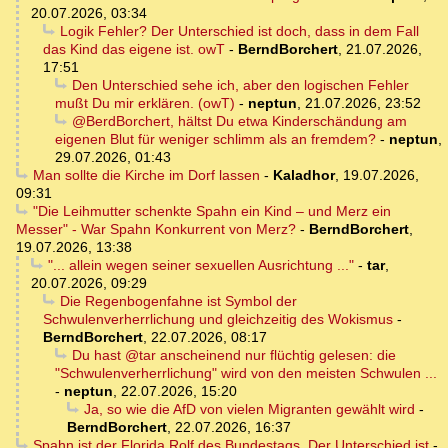
20.07.2026, 03:34
Logik Fehler? Der Unterschied ist doch, dass in dem Fall
das Kind das eigene ist. owT
-
BerndBorchert
,
21.07.2026,
17:51
Den Unterschied sehe ich, aber den logischen Fehler
mußt Du mir erklären. (owT)
-
neptun
,
21.07.2026, 23:52
@BerdBorchert, hältst Du etwa Kinderschändung am
eigenen Blut für weniger schlimm als an fremdem?
-
neptun
,
29.07.2026, 01:43
Man sollte die Kirche im Dorf lassen
-
Kaladhor
,
19.07.2026,
09:31
"Die Leihmutter schenkte Spahn ein Kind – und Merz ein
Messer" - War Spahn Konkurrent von Merz?
-
BerndBorchert
,
19.07.2026, 13:38
"... allein wegen seiner sexuellen Ausrichtung ..."
-
tar
,
20.07.2026, 09:29
Die Regenbogenfahne ist Symbol der
Schwulenverherrlichung und gleichzeitig des Wokismus
-
BerndBorchert
,
22.07.2026, 08:17
Du hast @tar anscheinend nur flüchtig gelesen: die
"Schwulenverherrlichung" wird von den meisten Schwulen ...
-
neptun
,
22.07.2026, 15:20
Ja, so wie die AfD von vielen Migranten gewählt wird
-
BerndBorchert
,
22.07.2026, 16:37
Spahn ist der Florida Rolf des Bundestags. Der Unterschied ist
-