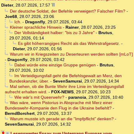
Dieter
,
28.07.2026, 17:57
Der deutsche Soldat, der Befehle verweigert? Falscher Film?
-
Joe68
,
28.07.2026, 23:06
Ich.
-
Dragonfly
,
29.07.2026, 03:44
Kleiner sprachliche Hinweis
-
Rainer
,
28.07.2026, 23:25
Der Vollständigkeit halber: "bis zu 3 Jahre"
-
Brutus
,
29.07.2026, 01:14
Es gibt höherrangiges Recht als das Wehrstrafgesetz.
-
Dieter
,
29.07.2026, 01:56
Warum wir in Kriegszeiten zu Deserteuren werden sollten [mLoT]
-
Dragonfly
,
29.07.2026, 03:42
Dabei würde eine einzige Gruppe genügen
-
Brutus
,
29.07.2026, 10:02
Im Verteidigungsfall geht die Befehlsgewalt an Merz, den
Bundeskanzler, über.
-
SevenSamurai
,
29.07.2026, 14:34
Mal sehen, ob die Bunte Wehr ihre Linie im Verteidigungsfall
aufrecht erhalten wird.
-
FOX-NEWS
,
29.07.2026, 10:23
Wie wär's mit Queerwehr?
-
paranoia
,
29.07.2026, 10:40
Was wäre, wenn Pistorius in Absprache mit Merz einer
Bundeswehr-Kompanie den Flug in die Ukraine befiehlt?
-
BerndBorchert
,
29.07.2026, 13:37
Warum musste ich gerade an die "Impfpflicht" denken?
-
SevenSamurai
,
29.07.2026, 14:32
Lesenswerter Essay zum Untergang Europas vom