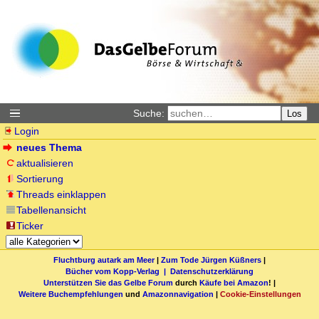
Suche:
Los
Login
neues Thema
aktualisieren
Sortierung
Threads einklappen
Tabellenansicht
Ticker
Fluchtburg autark am Meer
|
Zum Tode Jürgen Küßners
|
Bücher vom Kopp-Verlag |
Datenschutzerklärung
Unterstützen Sie das Gelbe Forum
durch
Käufe bei Amazon
! |
Weitere Buchempfehlungen
und
Amazonnavigation
|
Cookie-Einstellungen