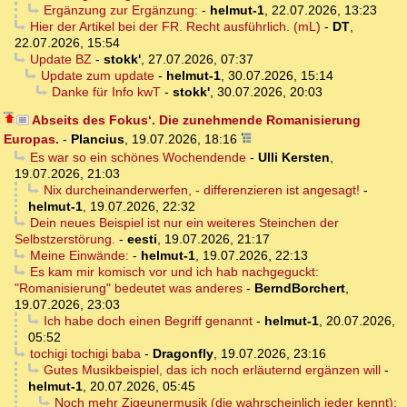
Ergänzung zur Ergänzung:
-
helmut-1
,
22.07.2026, 13:23
Hier der Artikel bei der FR. Recht ausführlich. (mL)
-
DT
,
22.07.2026, 15:54
Update BZ
-
stokk'
,
27.07.2026, 07:37
Update zum update
-
helmut-1
,
30.07.2026, 15:14
Danke für Info kwT
-
stokk'
,
30.07.2026, 20:03
Abseits des Fokus‘. Die zunehmende Romanisierung
Europas.
-
Plancius
,
19.07.2026, 18:16
Es war so ein schönes Wochendende
-
Ulli Kersten
,
19.07.2026, 21:03
Nix durcheinanderwerfen, - differenzieren ist angesagt!
-
helmut-1
,
19.07.2026, 22:32
Dein neues Beispiel ist nur ein weiteres Steinchen der
Selbstzerstörung.
-
eesti
,
19.07.2026, 21:17
Meine Einwände:
-
helmut-1
,
19.07.2026, 22:13
Es kam mir komisch vor und ich hab nachgeguckt:
"Romanisierung" bedeutet was anderes
-
BerndBorchert
,
19.07.2026, 23:03
Ich habe doch einen Begriff genannt
-
helmut-1
,
20.07.2026,
05:52
tochigi tochigi baba
-
Dragonfly
,
19.07.2026, 23:16
Gutes Musikbeispiel, das ich noch erläuternd ergänzen will
-
helmut-1
,
20.07.2026, 05:45
Noch mehr Zigeunermusik (die wahrscheinlich jeder kennt):