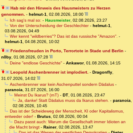
Hab mir den Hinweis des Hausmeisters zu Herzen
genommen.
-
helmut-1
,
02.08.2026, 18:00
Ich sag's mal so:
-
Hausmeister
,
02.08.2026, 23:27
Von der Unterscheidung der Geschlechter
-
helmut-1
,
03.08.2026, 04:49
Wer kennt "wildberries"? Das ist das russische "Amazon".
-
helmut-1
,
04.08.2026, 10:02
Friedensfreuden in Porto, Terrortote in Stade und Berlin
-
n0by
,
01.08.2026, 07:28
Deine "endlose Geschichte"
-
Ankawor
,
01.08.2026, 14:15
Leopold Aschenbrenner ist implodiert.
-
Dragonfly
,
31.07.2026, 14:02
Aschenbrenner war kein Aschenputtel sondern Dädalus
-
paranoia
,
31.07.2026, 16:00
Meinst Du Ikarus? (mT)
-
DT
,
01.08.2026, 23:47
Ja, danke! Statt Dädalus muss da Ikarus stehen.
-
paranoia
,
02.08.2026, 10:45
Das ist der Scheideweg der Menscheit, KI oder Kapitalismus,
entweder oder!
-
Brutus
,
02.08.2026, 00:04
Dazu passt auch: Warum die Gesellschaft immer Idioten an
die Macht bringt
-
Rainer
,
02.08.2026, 13:47
Das ist das Wesen der westlichen Demokratien
-
Dieter
,