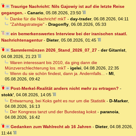
Traurige Nachricht: Nils Gajowiy ist auf die letzte Reise
gegangen.
-
Canario
,
05.08.2026, 23:50
Danke für die Nachricht! mkT
-
day-trader
,
06.08.2026, 04:11
"Zahltagstrategie"
-
Dragonfly
,
06.08.2026, 05:33
ein bemerkenswertes Interview bei der iranischen staatl.
Nachrichtenagentur
-
Dieter
,
05.08.2026, 01:45
Sammlermünzen 2026_Stand_2026_07_27
-
der Gitarrist
,
04.08.2026, 21:23
Waren interessant bis 2010, da ging dann die
Münzverschlechterung los. mkT
-
igelei
,
04.08.2026, 22:35
Wenn du sie schön findest, dann ja. Andernfalls...
-
MI
,
05.08.2026, 09:42
Post-Merkel-Realität anders nicht mehr zu ertragen?
-
stokk'
,
04.08.2026, 14:05
Entwarnung, bei Koks geht es nur um die Statistik
-
D-Marker
,
04.08.2026, 16:13
Der Kongress tanzt und der Bundestag kokst
-
paranoia
,
04.08.2026, 16:42
Gedanken zum Wahlrecht ab 16 Jahren
-
Dieter
,
04.08.2026,
11:44