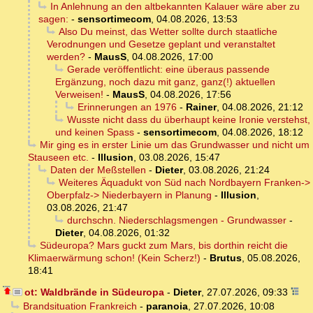
In Anlehnung an den altbekannten Kalauer wäre aber zu
sagen:
-
sensortimecom
,
04.08.2026, 13:53
Also Du meinst, das Wetter sollte durch staatliche
Verodnungen und Gesetze geplant und veranstaltet
werden?
-
MausS
,
04.08.2026, 17:00
Gerade veröffentlicht: eine überaus passende
Ergänzung, noch dazu mit ganz, ganz(!) aktuellen
Verweisen!
-
MausS
,
04.08.2026, 17:56
Erinnerungen an 1976
-
Rainer
,
04.08.2026, 21:12
Wusste nicht dass du überhaupt keine Ironie verstehst,
und keinen Spass
-
sensortimecom
,
04.08.2026, 18:12
Mir ging es in erster Linie um das Grundwasser und nicht um
Stauseen etc.
-
Illusion
,
03.08.2026, 15:47
Daten der Meßstellen
-
Dieter
,
03.08.2026, 21:24
Weiteres Äquadukt von Süd nach Nordbayern Franken->
Oberpfalz-> Niederbayern in Planung
-
Illusion
,
03.08.2026, 21:47
durchschn. Niederschlagsmengen - Grundwasser
-
Dieter
,
04.08.2026, 01:32
Südeuropa? Mars guckt zum Mars, bis dorthin reicht die
Klimaerwärmung schon! (Kein Scherz!)
-
Brutus
,
05.08.2026,
18:41
ot: Waldbrände in Südeuropa
-
Dieter
,
27.07.2026, 09:33
Brandsituation Frankreich
-
paranoia
,
27.07.2026, 10:08