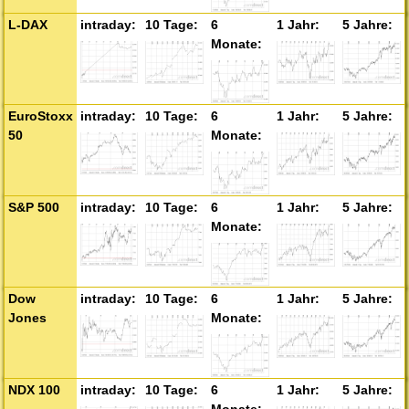
L-DAX
EuroStoxx
50
S&P 500
Dow
Jones
NDX 100