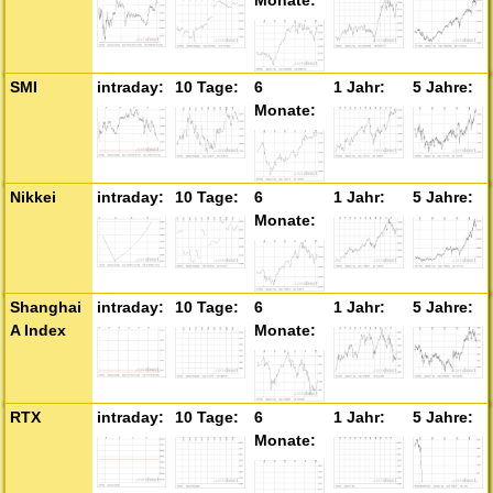
SMI
Nikkei
Shanghai
A Index
RTX