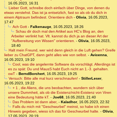
16.05.2023, 16:31
Lieber Gott, schreibe doch einfach über Dinge, von denen du
etwas verstehst. Das ist ja entsetzlich, fast so als ob du dich in
einem Alptraum befindest. Orientiere dich
-
Olivia
,
16.05.2023,
17:47
Ach Gott
-
Falkenauge
,
16.05.2023, 18:26
Schau dir doch mal den Artikel aus HC's Blog an, den
Arbeiter verlinkt hat. Vlt. kannst du dich ja an dieser Art der
"Aufbereitung von Wissen" orientieren.
-
Olivia
,
16.05.2023,
18:40
Halt mein Freund, wer wird denn gleich in die Luft gehen? Greife
lieber zu ChatGPT, dann geht alles wie von selbst.
-
Avicenna
,
16.05.2023, 19:10
Cool, was die angelernte Software da vorschlägt. Allerdings ist
es zu spät: Du und MausS habt Euch nicht an 1.-3. gehalten.
owT
-
BerndBorchert
,
16.05.2023, 19:25
Versuch: Bitte alle mal kurz verschnaufen!
-
StillerLeser
,
16.05.2023, 19:22
+ 1 , die Aliens, die uns beobachten, wundern sich über
unsere Dummheit, als ob die Existenz/nicht-Existenz von Viren
eine Bedeutung hätte kT.
-
Joe68
,
16.05.2023, 21:40
Das Problem ist dann aber,
-
Kaladhor
,
16.05.2023, 22:32
Falls du mich mit "Geschwurbel" meinst, so habe ich einen
Hinweis gegeben, wieso ich das für Geschwurbel halte.
-
Olivia
,
17.05.2023, 20:19