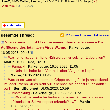
Beo2
,
NRW Witten
,
Freitag, 19.05.2023, 13:08
(vor 1177 Tagen)
@
Ashitaka
5315 Views
.
antworten
gesamter Thread:
RSS-Feed dieser Diskussion
Viren können nicht Ursache innerer Krankheiten sein – Die
Auflösung des totalitären Virus-Wahns
-
Falkenauge
,
16.05.2023, 09:45
Was, bitte, ist der sittliche Nährwert einer solchen Elaboration?
-
Martin
,
16.05.2023, 10:19
Pumuckl
-
Falkenauge
,
16.05.2023, 11:05
Nein, ich habe kein Vorurteil, aber "Augen im Kopf".
-
Martin
,
16.05.2023, 11:42
Was ist es, was eine normale Grippe erzeugt? die ja ansteckend
ist, oder? wenn Du es nicht Virus nennst, wie nennst Du es dann?
owT
-
BerndBorchert
,
16.05.2023, 10:59
Ansteckung
-
Falkenauge
,
16.05.2023, 11:31
Was ist die seelische Verfassung eines Schweins, das an
afrikanischer Schweinepest erkrankt? owT
-
Martin
,
16.05.2023, 11:44