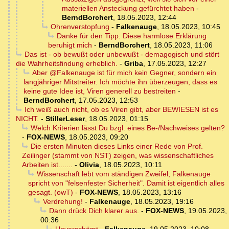
materiellen Ansteckung gefürchtet haben
-
BerndBorchert
,
18.05.2023, 12:44
Ohrenverstopfung
-
Falkenauge
,
18.05.2023, 10:45
Danke für den Tipp. Diese harmlose Erklärung
beruhigt mich
-
BerndBorchert
,
18.05.2023, 11:06
Das ist - ob bewußt oder unbewußt - demagogisch und stört
die Wahrheitsfindung erheblich.
-
Griba
,
17.05.2023, 12:27
Aber @Falkenauge ist für mich kein Gegner, sondern ein
langjähriger Mitstreiter. Ich möchte ihn überzeugen, dass es
keine gute Idee ist, Viren generell zu bestreiten
-
BerndBorchert
,
17.05.2023, 12:53
Ich weiß auch nicht, ob es Viren gibt, aber BEWIESEN ist es
NICHT.
-
StillerLeser
,
18.05.2023, 01:15
Welch Kriterien lässt Du bzgl. eines Be-/Nachweises gelten?
-
FOX-NEWS
,
18.05.2023, 09:20
Die ersten Minuten dieses Links einer Rede von Prof.
Zeilinger (stammt von NST) zeigen, was wissenschaftliches
Arbeiten ist.......
-
Olivia
,
18.05.2023, 10:11
Wissenschaft lebt vom ständigen Zweifel, Falkenauge
spricht von "felsenfester Sicherheit". Damit ist eigentlich alles
gesagt. (owT)
-
FOX-NEWS
,
18.05.2023, 13:16
Verdrehung!
-
Falkenauge
,
18.05.2023, 19:16
Dann drück Dich klarer aus.
-
FOX-NEWS
,
19.05.2023,
00:36