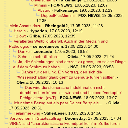
Unverschämt
-
Falkenauge
,
19.05.2023, 10:08
Mimimi
-
FOX-NEWS
,
19.05.2023, 12:07
Absurd
-
Falkenauge
,
19.05.2023, 12:29
DoppelPlusMimimi
-
FOX-NEWS
,
19.05.2023,
12:35
Mein Ansatz dazu
-
Rheingold2
,
17.05.2023, 11:28
Heroin
-
Hyperion
,
17.05.2023, 12:19
+1 owt
-
Griba
,
17.05.2023, 12:39
Veraltertes Weltbild überall. Auch in der Medizin und
Pathologie.
-
sensortimecom
,
17.05.2023, 14:00
Danke
-
Leonardo
,
17.05.2023, 16:52
Sehe ich sehr ähnlich......
-
Olivia
,
17.05.2023, 21:24
Ja, die Ablenkungen sind derzeit zu gross, um solche Dinge
auf dem Schirm zu haben .....
-
NST
,
18.05.2023, 03:58
Danke für den Link. Ein Vortrag, den sich die
"Wissenschaftsungläubigen" zu Gemüte führen sollten.
-
Olivia
,
18.05.2023, 10:13
Das wird die steinersche Indoktrination nicht
durchbrechen können ... wir sind und bleiben "verkopfte"
Fehlgeleitete. (owT)
-
FOX-NEWS
,
18.05.2023, 13:07
Ich nehme Bezug auf ein paar Deiner Beispiele.....
-
Olivia
,
17.05.2023, 20:51
Teilanmerkung
-
StillerLeser
,
18.05.2023, 14:56
Verbrechen im Staatsauftrag
-
Doomsday
,
17.05.2023, 17:34
VIREN sind "charakteristische Fremdpartikeln" in Zellkulturen