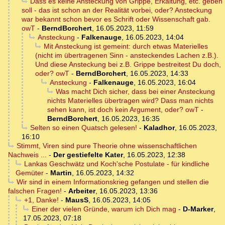
Dass es keine Ansteckung von Grippe, Erkältung, etc. geben
soll - das ist schon an der Realität vorbei, oder? Ansteckung
war bekannt schon bevor es Schrift oder Wissenschaft gab.
owT
-
BerndBorchert
,
16.05.2023, 11:59
Ansteckung
-
Falkenauge
,
16.05.2023, 14:04
Mit Ansteckung ist gemeint: durch etwas Materielles
(nicht im übertragenen Sinn - ansteckendes Lachen z.B.).
Und diese Ansteckung bei z.B. Grippe bestreitest Du doch,
oder? owT
-
BerndBorchert
,
16.05.2023, 14:33
Ansteckung
-
Falkenauge
,
16.05.2023, 16:04
Was macht Dich sicher, dass bei einer Ansteckung
nichts Materielles übertragen wird? Dass man nichts
sehen kann, ist doch kein Argument, oder? owT
-
BerndBorchert
,
16.05.2023, 16:35
Selten so einen Quatsch gelesen!
-
Kaladhor
,
16.05.2023,
16:10
Stimmt, Viren sind pure Theorie ohne wissenschaftlichen
Nachweis ...
-
Der gestiefelte Kater
,
16.05.2023, 12:38
Lankas Geschwätz und Koch'sche Postulate - für kindliche
Gemüter
-
Martin
,
16.05.2023, 14:32
Wir sind in einem Informationskrieg gefangen und stellen die
falschen Fragen!
-
Arbeiter
,
16.05.2023, 13:36
+1, Danke!
-
MausS
,
16.05.2023, 14:05
Einer der vielen Gründe, warum ich Dich mag
-
D-Marker
,
17.05.2023, 07:18