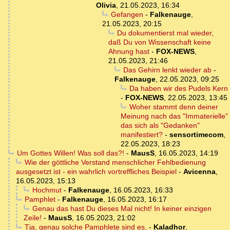
Olivia
,
21.05.2023, 16:34
Gefangen
-
Falkenauge
,
21.05.2023, 20:15
Du dokumentierst mal wieder,
daß Du von Wissenschaft keine
Ahnung hast
-
FOX-NEWS
,
21.05.2023, 21:46
Das Gehirn lenkt wieder ab
-
Falkenauge
,
22.05.2023, 09:25
Da haben wir des Pudels Kern
-
FOX-NEWS
,
22.05.2023, 13:45
Woher stammt denn deiner
Meinung nach das "Immaterielle"
das sich als "Gedanken"
manifestiert?
-
sensortimecom
,
22.05.2023, 18:23
Um Gottes Willen! Was soll das?!
-
MausS
,
16.05.2023, 14:19
Wie der göttliche Verstand menschlicher Fehlbedienung
ausgesetzt ist - ein wahrlich vortreffliches Beispiel
-
Avicenna
,
16.05.2023, 15:13
Hochmut
-
Falkenauge
,
16.05.2023, 16:33
Pamphlet
-
Falkenauge
,
16.05.2023, 16:17
Genau das hast Du dieses Mal nicht! In keiner einzigen
Zeile!
-
MausS
,
16.05.2023, 21:02
Tja, genau solche Pamphlete sind es,
-
Kaladhor
,