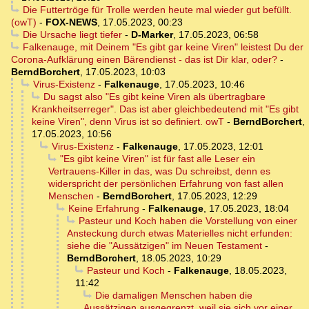
Die Futtertröge für Trolle werden heute mal wieder gut befüllt.
(owT)
-
FOX-NEWS
,
17.05.2023, 00:23
Die Ursache liegt tiefer
-
D-Marker
,
17.05.2023, 06:58
Falkenauge, mit Deinem "Es gibt gar keine Viren" leistest Du der
Corona-Aufklärung einen Bärendienst - das ist Dir klar, oder?
-
BerndBorchert
,
17.05.2023, 10:03
Virus-Existenz
-
Falkenauge
,
17.05.2023, 10:46
Du sagst also "Es gibt keine Viren als übertragbare
Krankheitserreger". Das ist aber gleichbedeutend mit "Es gibt
keine Viren", denn Virus ist so definiert. owT
-
BerndBorchert
,
17.05.2023, 10:56
Virus-Existenz
-
Falkenauge
,
17.05.2023, 12:01
"Es gibt keine Viren" ist für fast alle Leser ein
Vertrauens-Killer in das, was Du schreibst, denn es
widerspricht der persönlichen Erfahrung von fast allen
Menschen
-
BerndBorchert
,
17.05.2023, 12:29
Keine Erfahrung
-
Falkenauge
,
17.05.2023, 18:04
Pasteur und Koch haben die Vorstellung von einer
Ansteckung durch etwas Materielles nicht erfunden:
siehe die "Aussätzigen" im Neuen Testament
-
BerndBorchert
,
18.05.2023, 10:29
Pasteur und Koch
-
Falkenauge
,
18.05.2023,
11:42
Die damaligen Menschen haben die
Aussätzigen ausgegrenzt, weil sie sich vor einer