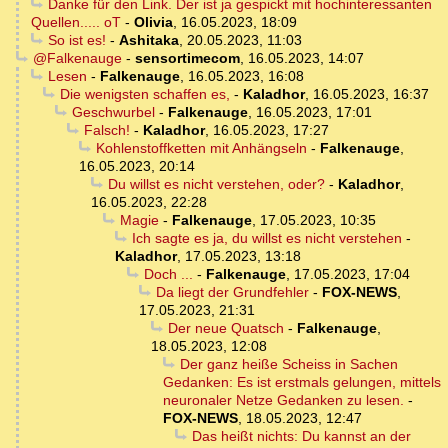
Danke für den Link. Der ist ja gespickt mit hochinteressanten
Quellen..... oT
-
Olivia
,
16.05.2023, 18:09
So ist es!
-
Ashitaka
,
20.05.2023, 11:03
@Falkenauge
-
sensortimecom
,
16.05.2023, 14:07
Lesen
-
Falkenauge
,
16.05.2023, 16:08
Die wenigsten schaffen es,
-
Kaladhor
,
16.05.2023, 16:37
Geschwurbel
-
Falkenauge
,
16.05.2023, 17:01
Falsch!
-
Kaladhor
,
16.05.2023, 17:27
Kohlenstoffketten mit Anhängseln
-
Falkenauge
,
16.05.2023, 20:14
Du willst es nicht verstehen, oder?
-
Kaladhor
,
16.05.2023, 22:28
Magie
-
Falkenauge
,
17.05.2023, 10:35
Ich sagte es ja, du willst es nicht verstehen
-
Kaladhor
,
17.05.2023, 13:18
Doch ...
-
Falkenauge
,
17.05.2023, 17:04
Da liegt der Grundfehler
-
FOX-NEWS
,
17.05.2023, 21:31
Der neue Quatsch
-
Falkenauge
,
18.05.2023, 12:08
Der ganz heiße Scheiss in Sachen
Gedanken: Es ist erstmals gelungen, mittels
neuronaler Netze Gedanken zu lesen.
-
FOX-NEWS
,
18.05.2023, 12:47
Das heißt nichts: Du kannst an der