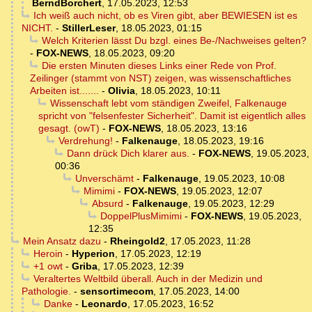
BerndBorchert
,
17.05.2023, 12:53
Ich weiß auch nicht, ob es Viren gibt, aber BEWIESEN ist es
NICHT.
-
StillerLeser
,
18.05.2023, 01:15
Welch Kriterien lässt Du bzgl. eines Be-/Nachweises gelten?
-
FOX-NEWS
,
18.05.2023, 09:20
Die ersten Minuten dieses Links einer Rede von Prof.
Zeilinger (stammt von NST) zeigen, was wissenschaftliches
Arbeiten ist.......
-
Olivia
,
18.05.2023, 10:11
Wissenschaft lebt vom ständigen Zweifel, Falkenauge
spricht von "felsenfester Sicherheit". Damit ist eigentlich alles
gesagt. (owT)
-
FOX-NEWS
,
18.05.2023, 13:16
Verdrehung!
-
Falkenauge
,
18.05.2023, 19:16
Dann drück Dich klarer aus.
-
FOX-NEWS
,
19.05.2023,
00:36
Unverschämt
-
Falkenauge
,
19.05.2023, 10:08
Mimimi
-
FOX-NEWS
,
19.05.2023, 12:07
Absurd
-
Falkenauge
,
19.05.2023, 12:29
DoppelPlusMimimi
-
FOX-NEWS
,
19.05.2023,
12:35
Mein Ansatz dazu
-
Rheingold2
,
17.05.2023, 11:28
Heroin
-
Hyperion
,
17.05.2023, 12:19
+1 owt
-
Griba
,
17.05.2023, 12:39
Veraltertes Weltbild überall. Auch in der Medizin und
Pathologie.
-
sensortimecom
,
17.05.2023, 14:00
Danke
-
Leonardo
,
17.05.2023, 16:52