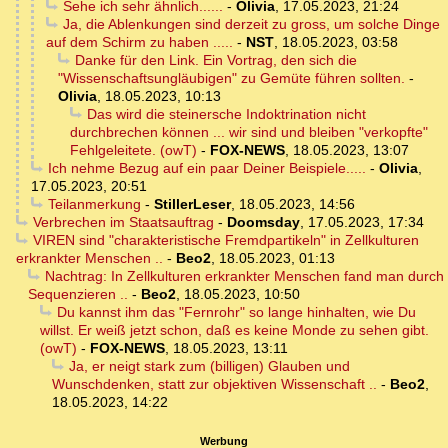
Sehe ich sehr ähnlich......
-
Olivia
,
17.05.2023, 21:24
Ja, die Ablenkungen sind derzeit zu gross, um solche Dinge
auf dem Schirm zu haben .....
-
NST
,
18.05.2023, 03:58
Danke für den Link. Ein Vortrag, den sich die
"Wissenschaftsungläubigen" zu Gemüte führen sollten.
-
Olivia
,
18.05.2023, 10:13
Das wird die steinersche Indoktrination nicht
durchbrechen können ... wir sind und bleiben "verkopfte"
Fehlgeleitete. (owT)
-
FOX-NEWS
,
18.05.2023, 13:07
Ich nehme Bezug auf ein paar Deiner Beispiele.....
-
Olivia
,
17.05.2023, 20:51
Teilanmerkung
-
StillerLeser
,
18.05.2023, 14:56
Verbrechen im Staatsauftrag
-
Doomsday
,
17.05.2023, 17:34
VIREN sind "charakteristische Fremdpartikeln" in Zellkulturen
erkrankter Menschen ..
-
Beo2
,
18.05.2023, 01:13
Nachtrag: In Zellkulturen erkrankter Menschen fand man durch
Sequenzieren ..
-
Beo2
,
18.05.2023, 10:50
Du kannst ihm das "Fernrohr" so lange hinhalten, wie Du
willst. Er weiß jetzt schon, daß es keine Monde zu sehen gibt.
(owT)
-
FOX-NEWS
,
18.05.2023, 13:11
Ja, er neigt stark zum (billigen) Glauben und
Wunschdenken, statt zur objektiven Wissenschaft ..
-
Beo2
,
18.05.2023, 14:22
Werbung