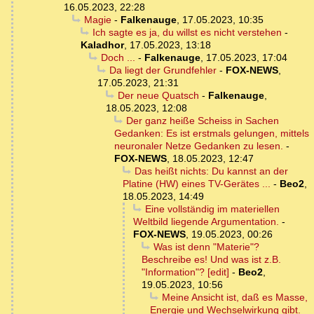
16.05.2023, 22:28
Magie
-
Falkenauge
,
17.05.2023, 10:35
Ich sagte es ja, du willst es nicht verstehen
-
Kaladhor
,
17.05.2023, 13:18
Doch ...
-
Falkenauge
,
17.05.2023, 17:04
Da liegt der Grundfehler
-
FOX-NEWS
,
17.05.2023, 21:31
Der neue Quatsch
-
Falkenauge
,
18.05.2023, 12:08
Der ganz heiße Scheiss in Sachen
Gedanken: Es ist erstmals gelungen, mittels
neuronaler Netze Gedanken zu lesen.
-
FOX-NEWS
,
18.05.2023, 12:47
Das heißt nichts: Du kannst an der
Platine (HW) eines TV-Gerätes ...
-
Beo2
,
18.05.2023, 14:49
Eine vollständig im materiellen
Weltbild liegende Argumentation.
-
FOX-NEWS
,
19.05.2023, 00:26
Was ist denn "Materie"?
Beschreibe es! Und was ist z.B.
"Information"? [edit]
-
Beo2
,
19.05.2023, 10:56
Meine Ansicht ist, daß es Masse,
Energie und Wechselwirkung gibt.