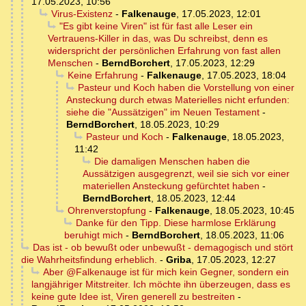
17.05.2023, 10:56
Virus-Existenz
-
Falkenauge
,
17.05.2023, 12:01
"Es gibt keine Viren" ist für fast alle Leser ein
Vertrauens-Killer in das, was Du schreibst, denn es
widerspricht der persönlichen Erfahrung von fast allen
Menschen
-
BerndBorchert
,
17.05.2023, 12:29
Keine Erfahrung
-
Falkenauge
,
17.05.2023, 18:04
Pasteur und Koch haben die Vorstellung von einer
Ansteckung durch etwas Materielles nicht erfunden:
siehe die "Aussätzigen" im Neuen Testament
-
BerndBorchert
,
18.05.2023, 10:29
Pasteur und Koch
-
Falkenauge
,
18.05.2023,
11:42
Die damaligen Menschen haben die
Aussätzigen ausgegrenzt, weil sie sich vor einer
materiellen Ansteckung gefürchtet haben
-
BerndBorchert
,
18.05.2023, 12:44
Ohrenverstopfung
-
Falkenauge
,
18.05.2023, 10:45
Danke für den Tipp. Diese harmlose Erklärung
beruhigt mich
-
BerndBorchert
,
18.05.2023, 11:06
Das ist - ob bewußt oder unbewußt - demagogisch und stört
die Wahrheitsfindung erheblich.
-
Griba
,
17.05.2023, 12:27
Aber @Falkenauge ist für mich kein Gegner, sondern ein
langjähriger Mitstreiter. Ich möchte ihn überzeugen, dass es
keine gute Idee ist, Viren generell zu bestreiten
-