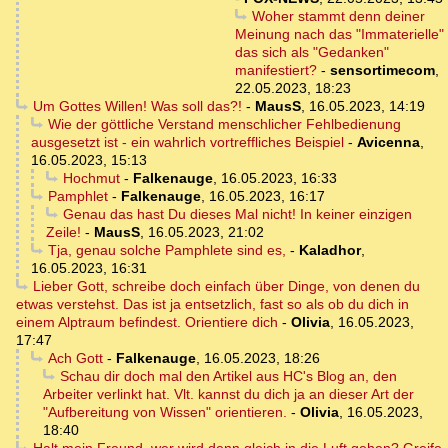
Woher stammt denn deiner
Meinung nach das "Immaterielle"
das sich als "Gedanken"
manifestiert?
-
sensortimecom
,
22.05.2023, 18:23
Um Gottes Willen! Was soll das?!
-
MausS
,
16.05.2023, 14:19
Wie der göttliche Verstand menschlicher Fehlbedienung
ausgesetzt ist - ein wahrlich vortreffliches Beispiel
-
Avicenna
,
16.05.2023, 15:13
Hochmut
-
Falkenauge
,
16.05.2023, 16:33
Pamphlet
-
Falkenauge
,
16.05.2023, 16:17
Genau das hast Du dieses Mal nicht! In keiner einzigen
Zeile!
-
MausS
,
16.05.2023, 21:02
Tja, genau solche Pamphlete sind es,
-
Kaladhor
,
16.05.2023, 16:31
Lieber Gott, schreibe doch einfach über Dinge, von denen du
etwas verstehst. Das ist ja entsetzlich, fast so als ob du dich in
einem Alptraum befindest. Orientiere dich
-
Olivia
,
16.05.2023,
17:47
Ach Gott
-
Falkenauge
,
16.05.2023, 18:26
Schau dir doch mal den Artikel aus HC's Blog an, den
Arbeiter verlinkt hat. Vlt. kannst du dich ja an dieser Art der
"Aufbereitung von Wissen" orientieren.
-
Olivia
,
16.05.2023,
18:40
Halt mein Freund, wer wird denn gleich in die Luft gehen? Greife