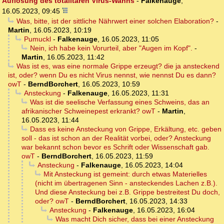
Auflösung des totalitären Virus-Wahns
-
Falkenauge
,
16.05.2023, 09:45
Was, bitte, ist der sittliche Nährwert einer solchen Elaboration?
-
Martin
,
16.05.2023, 10:19
Pumuckl
-
Falkenauge
,
16.05.2023, 11:05
Nein, ich habe kein Vorurteil, aber "Augen im Kopf".
-
Martin
,
16.05.2023, 11:42
Was ist es, was eine normale Grippe erzeugt? die ja ansteckend
ist, oder? wenn Du es nicht Virus nennst, wie nennst Du es dann?
owT
-
BerndBorchert
,
16.05.2023, 10:59
Ansteckung
-
Falkenauge
,
16.05.2023, 11:31
Was ist die seelische Verfassung eines Schweins, das an
afrikanischer Schweinepest erkrankt? owT
-
Martin
,
16.05.2023, 11:44
Dass es keine Ansteckung von Grippe, Erkältung, etc. geben
soll - das ist schon an der Realität vorbei, oder? Ansteckung
war bekannt schon bevor es Schrift oder Wissenschaft gab.
owT
-
BerndBorchert
,
16.05.2023, 11:59
Ansteckung
-
Falkenauge
,
16.05.2023, 14:04
Mit Ansteckung ist gemeint: durch etwas Materielles
(nicht im übertragenen Sinn - ansteckendes Lachen z.B.).
Und diese Ansteckung bei z.B. Grippe bestreitest Du doch,
oder? owT
-
BerndBorchert
,
16.05.2023, 14:33
Ansteckung
-
Falkenauge
,
16.05.2023, 16:04
Was macht Dich sicher, dass bei einer Ansteckung