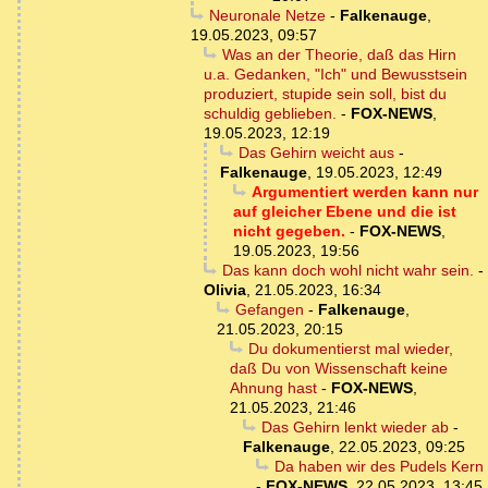
Neuronale Netze
-
Falkenauge
,
19.05.2023, 09:57
Was an der Theorie, daß das Hirn
u.a. Gedanken, "Ich" und Bewusstsein
produziert, stupide sein soll, bist du
schuldig geblieben.
-
FOX-NEWS
,
19.05.2023, 12:19
Das Gehirn weicht aus
-
Falkenauge
,
19.05.2023, 12:49
Argumentiert werden kann nur
auf gleicher Ebene und die ist
nicht gegeben.
-
FOX-NEWS
,
19.05.2023, 19:56
Das kann doch wohl nicht wahr sein.
-
Olivia
,
21.05.2023, 16:34
Gefangen
-
Falkenauge
,
21.05.2023, 20:15
Du dokumentierst mal wieder,
daß Du von Wissenschaft keine
Ahnung hast
-
FOX-NEWS
,
21.05.2023, 21:46
Das Gehirn lenkt wieder ab
-
Falkenauge
,
22.05.2023, 09:25
Da haben wir des Pudels Kern
-
FOX-NEWS
,
22.05.2023, 13:45