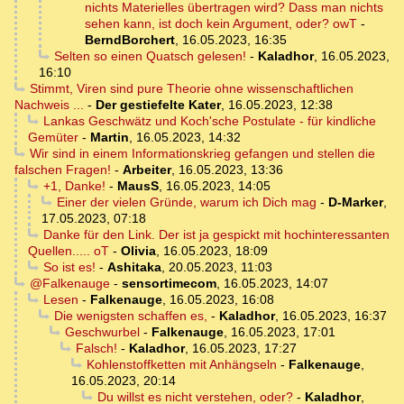
nichts Materielles übertragen wird? Dass man nichts
sehen kann, ist doch kein Argument, oder? owT
-
BerndBorchert
,
16.05.2023, 16:35
Selten so einen Quatsch gelesen!
-
Kaladhor
,
16.05.2023,
16:10
Stimmt, Viren sind pure Theorie ohne wissenschaftlichen
Nachweis ...
-
Der gestiefelte Kater
,
16.05.2023, 12:38
Lankas Geschwätz und Koch'sche Postulate - für kindliche
Gemüter
-
Martin
,
16.05.2023, 14:32
Wir sind in einem Informationskrieg gefangen und stellen die
falschen Fragen!
-
Arbeiter
,
16.05.2023, 13:36
+1, Danke!
-
MausS
,
16.05.2023, 14:05
Einer der vielen Gründe, warum ich Dich mag
-
D-Marker
,
17.05.2023, 07:18
Danke für den Link. Der ist ja gespickt mit hochinteressanten
Quellen..... oT
-
Olivia
,
16.05.2023, 18:09
So ist es!
-
Ashitaka
,
20.05.2023, 11:03
@Falkenauge
-
sensortimecom
,
16.05.2023, 14:07
Lesen
-
Falkenauge
,
16.05.2023, 16:08
Die wenigsten schaffen es,
-
Kaladhor
,
16.05.2023, 16:37
Geschwurbel
-
Falkenauge
,
16.05.2023, 17:01
Falsch!
-
Kaladhor
,
16.05.2023, 17:27
Kohlenstoffketten mit Anhängseln
-
Falkenauge
,
16.05.2023, 20:14
Du willst es nicht verstehen, oder?
-
Kaladhor
,