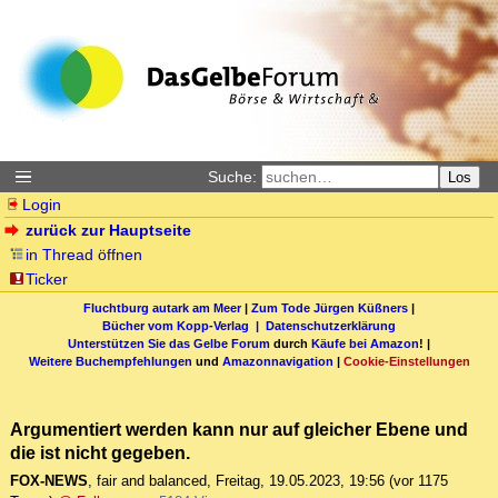
Suche:
Los
Login
zurück zur Hauptseite
in Thread öffnen
Ticker
Fluchtburg autark am Meer
|
Zum Tode Jürgen Küßners
|
Bücher vom Kopp-Verlag |
Datenschutzerklärung
Unterstützen Sie das Gelbe Forum
durch
Käufe bei Amazon
! |
Weitere Buchempfehlungen
und
Amazonnavigation
|
Cookie-Einstellungen
Argumentiert werden kann nur auf gleicher Ebene und
die ist nicht gegeben.
FOX-NEWS
,
fair and balanced
,
Freitag, 19.05.2023, 19:56
(vor 1175