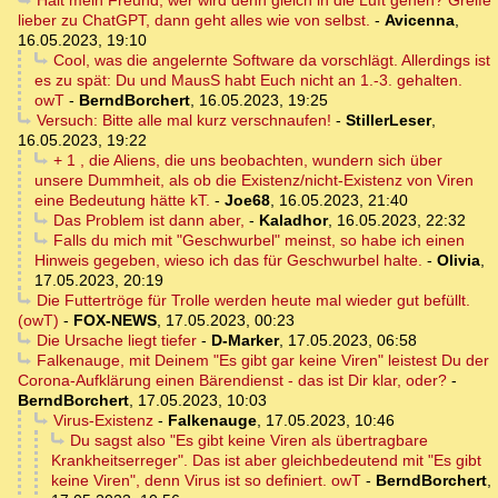
lieber zu ChatGPT, dann geht alles wie von selbst.
-
Avicenna
,
16.05.2023, 19:10
Cool, was die angelernte Software da vorschlägt. Allerdings ist
es zu spät: Du und MausS habt Euch nicht an 1.-3. gehalten.
owT
-
BerndBorchert
,
16.05.2023, 19:25
Versuch: Bitte alle mal kurz verschnaufen!
-
StillerLeser
,
16.05.2023, 19:22
+ 1 , die Aliens, die uns beobachten, wundern sich über
unsere Dummheit, als ob die Existenz/nicht-Existenz von Viren
eine Bedeutung hätte kT.
-
Joe68
,
16.05.2023, 21:40
Das Problem ist dann aber,
-
Kaladhor
,
16.05.2023, 22:32
Falls du mich mit "Geschwurbel" meinst, so habe ich einen
Hinweis gegeben, wieso ich das für Geschwurbel halte.
-
Olivia
,
17.05.2023, 20:19
Die Futtertröge für Trolle werden heute mal wieder gut befüllt.
(owT)
-
FOX-NEWS
,
17.05.2023, 00:23
Die Ursache liegt tiefer
-
D-Marker
,
17.05.2023, 06:58
Falkenauge, mit Deinem "Es gibt gar keine Viren" leistest Du der
Corona-Aufklärung einen Bärendienst - das ist Dir klar, oder?
-
BerndBorchert
,
17.05.2023, 10:03
Virus-Existenz
-
Falkenauge
,
17.05.2023, 10:46
Du sagst also "Es gibt keine Viren als übertragbare
Krankheitserreger". Das ist aber gleichbedeutend mit "Es gibt
keine Viren", denn Virus ist so definiert. owT
-
BerndBorchert
,