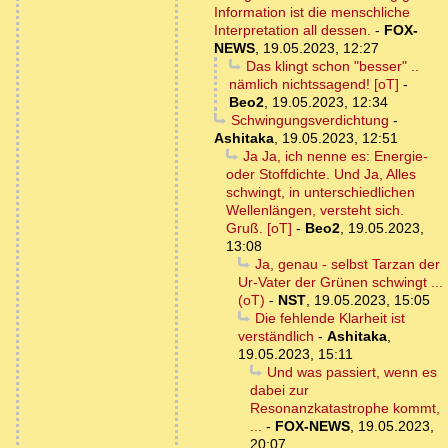
Information ist die menschliche
Interpretation all dessen.
-
FOX-
NEWS
,
19.05.2023, 12:27
Das klingt schon "besser" ..
nämlich nichtssagend! [oT]
-
Beo2
,
19.05.2023, 12:34
Schwingungsverdichtung
-
Ashitaka
,
19.05.2023, 12:51
Ja Ja, ich nenne es: Energie-
oder Stoffdichte. Und Ja, Alles
schwingt, in unterschiedlichen
Wellenlängen, versteht sich.
Gruß. [oT]
-
Beo2
,
19.05.2023,
13:08
Ja, genau - selbst Tarzan der
Ur-Vater der Grünen schwingt ...
(oT)
-
NST
,
19.05.2023, 15:05
Die fehlende Klarheit ist
verständlich
-
Ashitaka
,
19.05.2023, 15:11
Und was passiert, wenn es
dabei zur
Resonanzkatastrophe kommt,
...
-
FOX-NEWS
,
19.05.2023,
20:07