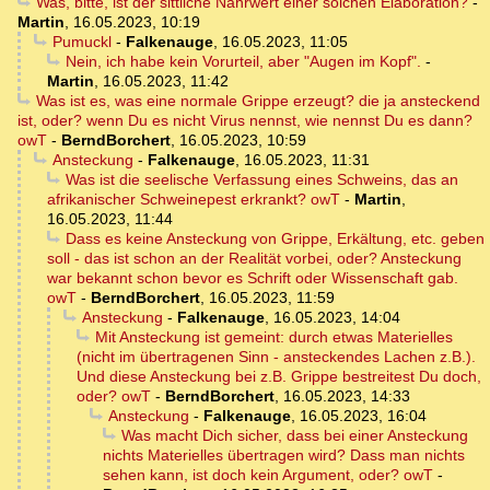
Was, bitte, ist der sittliche Nährwert einer solchen Elaboration?
-
Martin
,
16.05.2023, 10:19
Pumuckl
-
Falkenauge
,
16.05.2023, 11:05
Nein, ich habe kein Vorurteil, aber "Augen im Kopf".
-
Martin
,
16.05.2023, 11:42
Was ist es, was eine normale Grippe erzeugt? die ja ansteckend
ist, oder? wenn Du es nicht Virus nennst, wie nennst Du es dann?
owT
-
BerndBorchert
,
16.05.2023, 10:59
Ansteckung
-
Falkenauge
,
16.05.2023, 11:31
Was ist die seelische Verfassung eines Schweins, das an
afrikanischer Schweinepest erkrankt? owT
-
Martin
,
16.05.2023, 11:44
Dass es keine Ansteckung von Grippe, Erkältung, etc. geben
soll - das ist schon an der Realität vorbei, oder? Ansteckung
war bekannt schon bevor es Schrift oder Wissenschaft gab.
owT
-
BerndBorchert
,
16.05.2023, 11:59
Ansteckung
-
Falkenauge
,
16.05.2023, 14:04
Mit Ansteckung ist gemeint: durch etwas Materielles
(nicht im übertragenen Sinn - ansteckendes Lachen z.B.).
Und diese Ansteckung bei z.B. Grippe bestreitest Du doch,
oder? owT
-
BerndBorchert
,
16.05.2023, 14:33
Ansteckung
-
Falkenauge
,
16.05.2023, 16:04
Was macht Dich sicher, dass bei einer Ansteckung
nichts Materielles übertragen wird? Dass man nichts
sehen kann, ist doch kein Argument, oder? owT
-