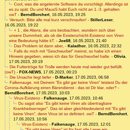
Cool, was die angelernte Software da vorschlägt. Allerdings ist
es zu spät: Du und MausS habt Euch nicht an 1.-3. gehalten.
owT
-
BerndBorchert
,
16.05.2023, 19:25
Versuch: Bitte alle mal kurz verschnaufen!
-
StillerLeser
,
16.05.2023, 19:22
+ 1 , die Aliens, die uns beobachten, wundern sich über
unsere Dummheit, als ob die Existenz/nicht-Existenz von Viren
eine Bedeutung hätte kT.
-
Joe68
,
16.05.2023, 21:40
Das Problem ist dann aber,
-
Kaladhor
,
16.05.2023, 22:32
Falls du mich mit "Geschwurbel" meinst, so habe ich einen
Hinweis gegeben, wieso ich das für Geschwurbel halte.
-
Olivia
,
17.05.2023, 20:19
Die Futtertröge für Trolle werden heute mal wieder gut befüllt.
(owT)
-
FOX-NEWS
,
17.05.2023, 00:23
Die Ursache liegt tiefer
-
D-Marker
,
17.05.2023, 06:58
Falkenauge, mit Deinem "Es gibt gar keine Viren" leistest Du der
Corona-Aufklärung einen Bärendienst - das ist Dir klar, oder?
-
BerndBorchert
,
17.05.2023, 10:03
Virus-Existenz
-
Falkenauge
,
17.05.2023, 10:46
Du sagst also "Es gibt keine Viren als übertragbare
Krankheitserreger". Das ist aber gleichbedeutend mit "Es gibt
keine Viren", denn Virus ist so definiert. owT
-
BerndBorchert
,
17.05.2023, 10:56
Virus-Existenz
-
Falkenauge
,
17.05.2023, 12:01
"Es gibt keine Viren" ist für fast alle Leser ein