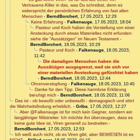
Vertrauens-Killer in das, was Du schreibst, denn es
widerspricht der persönlichen Erfahrung von fast allen
Menschen
-
BerndBorchert
,
17.05.2023, 12:29
Keine Erfahrung
-
Falkenauge
,
17.05.2023, 18:04
Pasteur und Koch haben die Vorstellung von einer
Ansteckung durch etwas Materielles nicht erfunden:
siehe die "Aussätzigen" im Neuen Testament
-
BerndBorchert
,
18.05.2023, 10:29
Pasteur und Koch
-
Falkenauge
,
18.05.2023,
11:42
Die damaligen Menschen haben die
Aussätzigen ausgegrenzt, weil sie sich vor
einer materiellen Ansteckung gefürchtet haben
-
BerndBorchert
,
18.05.2023, 12:44
Ohrenverstopfung
-
Falkenauge
,
18.05.2023, 10:45
Danke für den Tipp. Diese harmlose Erklärung
beruhigt mich
-
BerndBorchert
,
18.05.2023, 11:06
Das ist - ob bewußt oder unbewußt - demagogisch und stört
die Wahrheitsfindung erheblich.
-
Griba
,
17.05.2023, 12:27
Aber @Falkenauge ist für mich kein Gegner, sondern ein
langjähriger Mitstreiter. Ich möchte ihn überzeugen, dass es
keine gute Idee ist, Viren generell zu bestreiten
-
BerndBorchert
,
17.05.2023, 12:53
Ich weiß auch nicht, ob es Viren gibt, aber BEWIESEN ist es