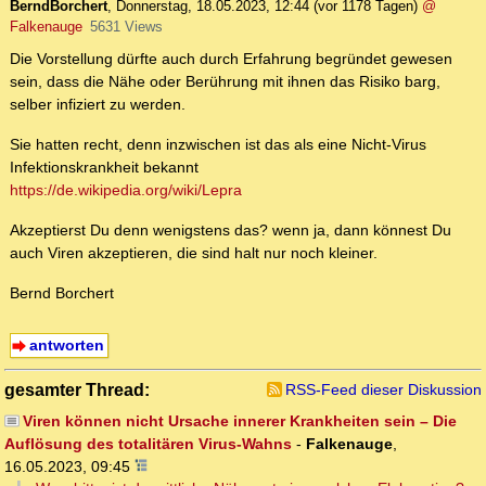
BerndBorchert
,
Donnerstag, 18.05.2023, 12:44
(vor 1178 Tagen)
@
Falkenauge
5631 Views
Die Vorstellung dürfte auch durch Erfahrung begründet gewesen
sein, dass die Nähe oder Berührung mit ihnen das Risiko barg,
selber infiziert zu werden.
Sie hatten recht, denn inzwischen ist das als eine Nicht-Virus
Infektionskrankheit bekannt
https://de.wikipedia.org/wiki/Lepra
Akzeptierst Du denn wenigstens das? wenn ja, dann könnest Du
auch Viren akzeptieren, die sind halt nur noch kleiner.
Bernd Borchert
antworten
gesamter Thread:
RSS-Feed dieser Diskussion
Viren können nicht Ursache innerer Krankheiten sein – Die
Auflösung des totalitären Virus-Wahns
-
Falkenauge
,
16.05.2023, 09:45