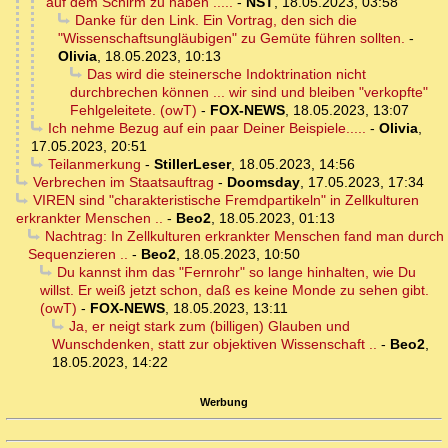
auf dem Schirm zu haben .....
-
NST
,
18.05.2023, 03:58
Danke für den Link. Ein Vortrag, den sich die
"Wissenschaftsungläubigen" zu Gemüte führen sollten.
-
Olivia
,
18.05.2023, 10:13
Das wird die steinersche Indoktrination nicht
durchbrechen können ... wir sind und bleiben "verkopfte"
Fehlgeleitete. (owT)
-
FOX-NEWS
,
18.05.2023, 13:07
Ich nehme Bezug auf ein paar Deiner Beispiele.....
-
Olivia
,
17.05.2023, 20:51
Teilanmerkung
-
StillerLeser
,
18.05.2023, 14:56
Verbrechen im Staatsauftrag
-
Doomsday
,
17.05.2023, 17:34
VIREN sind "charakteristische Fremdpartikeln" in Zellkulturen
erkrankter Menschen ..
-
Beo2
,
18.05.2023, 01:13
Nachtrag: In Zellkulturen erkrankter Menschen fand man durch
Sequenzieren ..
-
Beo2
,
18.05.2023, 10:50
Du kannst ihm das "Fernrohr" so lange hinhalten, wie Du
willst. Er weiß jetzt schon, daß es keine Monde zu sehen gibt.
(owT)
-
FOX-NEWS
,
18.05.2023, 13:11
Ja, er neigt stark zum (billigen) Glauben und
Wunschdenken, statt zur objektiven Wissenschaft ..
-
Beo2
,
18.05.2023, 14:22
Werbung