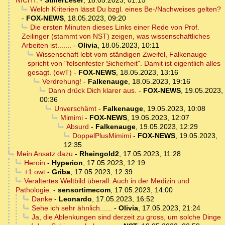
NICHT.
-
StillerLeser
,
18.05.2023, 01:15
Welch Kriterien lässt Du bzgl. eines Be-/Nachweises gelten?
-
FOX-NEWS
,
18.05.2023, 09:20
Die ersten Minuten dieses Links einer Rede von Prof.
Zeilinger (stammt von NST) zeigen, was wissenschaftliches
Arbeiten ist.......
-
Olivia
,
18.05.2023, 10:11
Wissenschaft lebt vom ständigen Zweifel, Falkenauge
spricht von "felsenfester Sicherheit". Damit ist eigentlich alles
gesagt. (owT)
-
FOX-NEWS
,
18.05.2023, 13:16
Verdrehung!
-
Falkenauge
,
18.05.2023, 19:16
Dann drück Dich klarer aus.
-
FOX-NEWS
,
19.05.2023,
00:36
Unverschämt
-
Falkenauge
,
19.05.2023, 10:08
Mimimi
-
FOX-NEWS
,
19.05.2023, 12:07
Absurd
-
Falkenauge
,
19.05.2023, 12:29
DoppelPlusMimimi
-
FOX-NEWS
,
19.05.2023,
12:35
Mein Ansatz dazu
-
Rheingold2
,
17.05.2023, 11:28
Heroin
-
Hyperion
,
17.05.2023, 12:19
+1 owt
-
Griba
,
17.05.2023, 12:39
Veraltertes Weltbild überall. Auch in der Medizin und
Pathologie.
-
sensortimecom
,
17.05.2023, 14:00
Danke
-
Leonardo
,
17.05.2023, 16:52
Sehe ich sehr ähnlich......
-
Olivia
,
17.05.2023, 21:24
Ja, die Ablenkungen sind derzeit zu gross, um solche Dinge