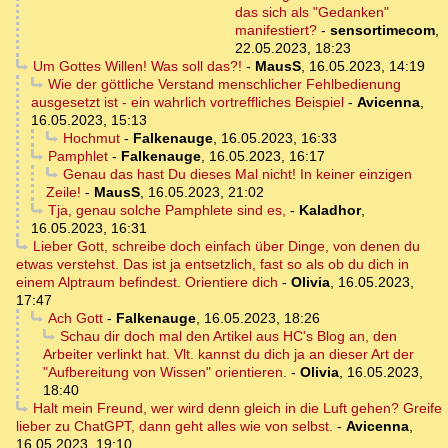
das sich als "Gedanken"
manifestiert?
-
sensortimecom
,
22.05.2023, 18:23
Um Gottes Willen! Was soll das?!
-
MausS
,
16.05.2023, 14:19
Wie der göttliche Verstand menschlicher Fehlbedienung
ausgesetzt ist - ein wahrlich vortreffliches Beispiel
-
Avicenna
,
16.05.2023, 15:13
Hochmut
-
Falkenauge
,
16.05.2023, 16:33
Pamphlet
-
Falkenauge
,
16.05.2023, 16:17
Genau das hast Du dieses Mal nicht! In keiner einzigen
Zeile!
-
MausS
,
16.05.2023, 21:02
Tja, genau solche Pamphlete sind es,
-
Kaladhor
,
16.05.2023, 16:31
Lieber Gott, schreibe doch einfach über Dinge, von denen du
etwas verstehst. Das ist ja entsetzlich, fast so als ob du dich in
einem Alptraum befindest. Orientiere dich
-
Olivia
,
16.05.2023,
17:47
Ach Gott
-
Falkenauge
,
16.05.2023, 18:26
Schau dir doch mal den Artikel aus HC's Blog an, den
Arbeiter verlinkt hat. Vlt. kannst du dich ja an dieser Art der
"Aufbereitung von Wissen" orientieren.
-
Olivia
,
16.05.2023,
18:40
Halt mein Freund, wer wird denn gleich in die Luft gehen? Greife
lieber zu ChatGPT, dann geht alles wie von selbst.
-
Avicenna
,
16.05.2023, 19:10