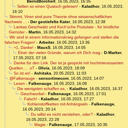
BerndBorchert
,
16.05.2023, 16:35
Selten so einen Quatsch gelesen!
-
Kaladhor
,
16.05.2023,
16:10
Stimmt, Viren sind pure Theorie ohne wissenschaftlichen
Nachweis ...
-
Der gestiefelte Kater
,
16.05.2023, 12:38
Lankas Geschwätz und Koch'sche Postulate - für kindliche
Gemüter
-
Martin
,
16.05.2023, 14:32
Wir sind in einem Informationskrieg gefangen und stellen die
falschen Fragen!
-
Arbeiter
,
16.05.2023, 13:36
+1, Danke!
-
MausS
,
16.05.2023, 14:05
Einer der vielen Gründe, warum ich Dich mag
-
D-Marker
,
17.05.2023, 07:18
Danke für den Link. Der ist ja gespickt mit hochinteressanten
Quellen..... oT
-
Olivia
,
16.05.2023, 18:09
So ist es!
-
Ashitaka
,
20.05.2023, 11:03
@Falkenauge
-
sensortimecom
,
16.05.2023, 14:07
Lesen
-
Falkenauge
,
16.05.2023, 16:08
Die wenigsten schaffen es,
-
Kaladhor
,
16.05.2023, 16:37
Geschwurbel
-
Falkenauge
,
16.05.2023, 17:01
Falsch!
-
Kaladhor
,
16.05.2023, 17:27
Kohlenstoffketten mit Anhängseln
-
Falkenauge
,
16.05.2023, 20:14
Du willst es nicht verstehen, oder?
-
Kaladhor
,
16.05.2023, 22:28
Magie
-
Falkenauge
,
17.05.2023, 10:35