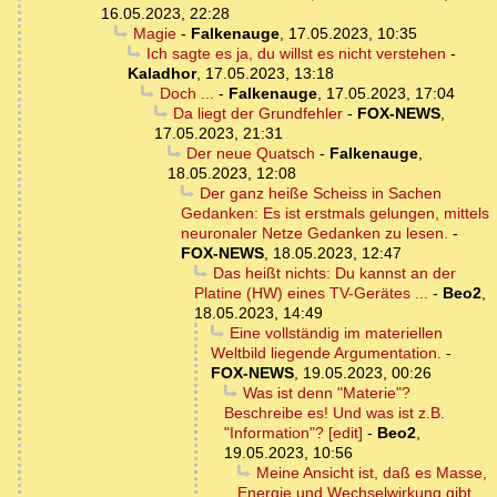
16.05.2023, 22:28
Magie
-
Falkenauge
,
17.05.2023, 10:35
Ich sagte es ja, du willst es nicht verstehen
-
Kaladhor
,
17.05.2023, 13:18
Doch ...
-
Falkenauge
,
17.05.2023, 17:04
Da liegt der Grundfehler
-
FOX-NEWS
,
17.05.2023, 21:31
Der neue Quatsch
-
Falkenauge
,
18.05.2023, 12:08
Der ganz heiße Scheiss in Sachen
Gedanken: Es ist erstmals gelungen, mittels
neuronaler Netze Gedanken zu lesen.
-
FOX-NEWS
,
18.05.2023, 12:47
Das heißt nichts: Du kannst an der
Platine (HW) eines TV-Gerätes ...
-
Beo2
,
18.05.2023, 14:49
Eine vollständig im materiellen
Weltbild liegende Argumentation.
-
FOX-NEWS
,
19.05.2023, 00:26
Was ist denn "Materie"?
Beschreibe es! Und was ist z.B.
"Information"? [edit]
-
Beo2
,
19.05.2023, 10:56
Meine Ansicht ist, daß es Masse,
Energie und Wechselwirkung gibt.