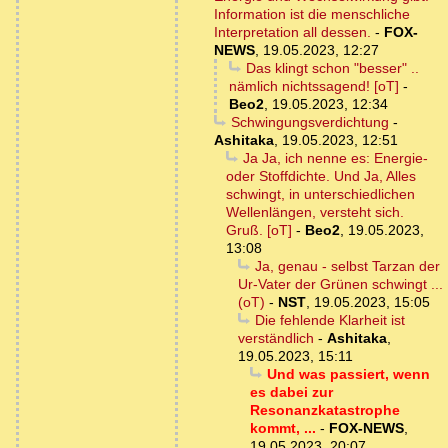
Information ist die menschliche
Interpretation all dessen.
-
FOX-
NEWS
,
19.05.2023, 12:27
Das klingt schon "besser" ..
nämlich nichtssagend! [oT]
-
Beo2
,
19.05.2023, 12:34
Schwingungsverdichtung
-
Ashitaka
,
19.05.2023, 12:51
Ja Ja, ich nenne es: Energie-
oder Stoffdichte. Und Ja, Alles
schwingt, in unterschiedlichen
Wellenlängen, versteht sich.
Gruß. [oT]
-
Beo2
,
19.05.2023,
13:08
Ja, genau - selbst Tarzan der
Ur-Vater der Grünen schwingt ...
(oT)
-
NST
,
19.05.2023, 15:05
Die fehlende Klarheit ist
verständlich
-
Ashitaka
,
19.05.2023, 15:11
Und was passiert, wenn
es dabei zur
Resonanzkatastrophe
kommt, ...
-
FOX-NEWS
,
19.05.2023, 20:07