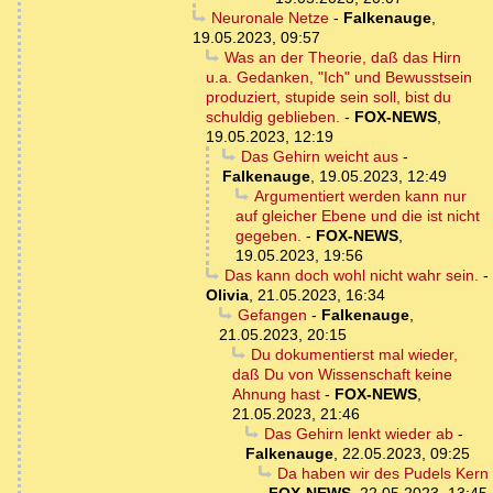
Neuronale Netze
-
Falkenauge
,
19.05.2023, 09:57
Was an der Theorie, daß das Hirn
u.a. Gedanken, "Ich" und Bewusstsein
produziert, stupide sein soll, bist du
schuldig geblieben.
-
FOX-NEWS
,
19.05.2023, 12:19
Das Gehirn weicht aus
-
Falkenauge
,
19.05.2023, 12:49
Argumentiert werden kann nur
auf gleicher Ebene und die ist nicht
gegeben.
-
FOX-NEWS
,
19.05.2023, 19:56
Das kann doch wohl nicht wahr sein.
-
Olivia
,
21.05.2023, 16:34
Gefangen
-
Falkenauge
,
21.05.2023, 20:15
Du dokumentierst mal wieder,
daß Du von Wissenschaft keine
Ahnung hast
-
FOX-NEWS
,
21.05.2023, 21:46
Das Gehirn lenkt wieder ab
-
Falkenauge
,
22.05.2023, 09:25
Da haben wir des Pudels Kern
-
FOX-NEWS
,
22.05.2023, 13:45