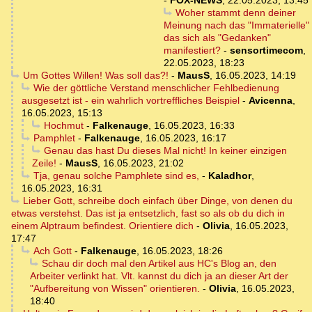
Woher stammt denn deiner
Meinung nach das "Immaterielle"
das sich als "Gedanken"
manifestiert?
-
sensortimecom
,
22.05.2023, 18:23
Um Gottes Willen! Was soll das?!
-
MausS
,
16.05.2023, 14:19
Wie der göttliche Verstand menschlicher Fehlbedienung
ausgesetzt ist - ein wahrlich vortreffliches Beispiel
-
Avicenna
,
16.05.2023, 15:13
Hochmut
-
Falkenauge
,
16.05.2023, 16:33
Pamphlet
-
Falkenauge
,
16.05.2023, 16:17
Genau das hast Du dieses Mal nicht! In keiner einzigen
Zeile!
-
MausS
,
16.05.2023, 21:02
Tja, genau solche Pamphlete sind es,
-
Kaladhor
,
16.05.2023, 16:31
Lieber Gott, schreibe doch einfach über Dinge, von denen du
etwas verstehst. Das ist ja entsetzlich, fast so als ob du dich in
einem Alptraum befindest. Orientiere dich
-
Olivia
,
16.05.2023,
17:47
Ach Gott
-
Falkenauge
,
16.05.2023, 18:26
Schau dir doch mal den Artikel aus HC's Blog an, den
Arbeiter verlinkt hat. Vlt. kannst du dich ja an dieser Art der
"Aufbereitung von Wissen" orientieren.
-
Olivia
,
16.05.2023,
18:40