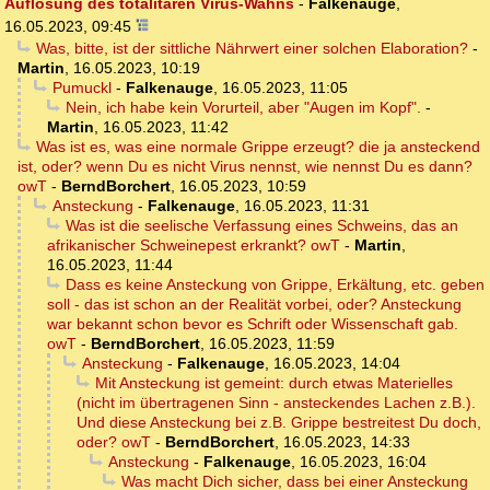
Auflösung des totalitären Virus-Wahns
-
Falkenauge
,
16.05.2023, 09:45
Was, bitte, ist der sittliche Nährwert einer solchen Elaboration?
-
Martin
,
16.05.2023, 10:19
Pumuckl
-
Falkenauge
,
16.05.2023, 11:05
Nein, ich habe kein Vorurteil, aber "Augen im Kopf".
-
Martin
,
16.05.2023, 11:42
Was ist es, was eine normale Grippe erzeugt? die ja ansteckend
ist, oder? wenn Du es nicht Virus nennst, wie nennst Du es dann?
owT
-
BerndBorchert
,
16.05.2023, 10:59
Ansteckung
-
Falkenauge
,
16.05.2023, 11:31
Was ist die seelische Verfassung eines Schweins, das an
afrikanischer Schweinepest erkrankt? owT
-
Martin
,
16.05.2023, 11:44
Dass es keine Ansteckung von Grippe, Erkältung, etc. geben
soll - das ist schon an der Realität vorbei, oder? Ansteckung
war bekannt schon bevor es Schrift oder Wissenschaft gab.
owT
-
BerndBorchert
,
16.05.2023, 11:59
Ansteckung
-
Falkenauge
,
16.05.2023, 14:04
Mit Ansteckung ist gemeint: durch etwas Materielles
(nicht im übertragenen Sinn - ansteckendes Lachen z.B.).
Und diese Ansteckung bei z.B. Grippe bestreitest Du doch,
oder? owT
-
BerndBorchert
,
16.05.2023, 14:33
Ansteckung
-
Falkenauge
,
16.05.2023, 16:04
Was macht Dich sicher, dass bei einer Ansteckung