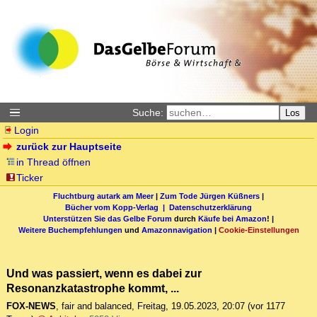
Suche:
Los
Login
zurück zur Hauptseite
in Thread öffnen
Ticker
Fluchtburg autark am Meer
|
Zum Tode Jürgen Küßners
|
Bücher vom Kopp-Verlag |
Datenschutzerklärung
Unterstützen Sie das Gelbe Forum
durch
Käufe bei Amazon
! |
Weitere Buchempfehlungen
und
Amazonnavigation
|
Cookie-Einstellungen
Und was passiert, wenn es dabei zur
Resonanzkatastrophe kommt, ...
FOX-NEWS
,
fair and balanced
,
Freitag, 19.05.2023, 20:07
(vor 1177