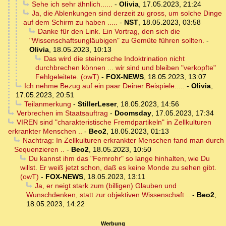
Sehe ich sehr ähnlich......
-
Olivia
,
17.05.2023, 21:24
Ja, die Ablenkungen sind derzeit zu gross, um solche Dinge
auf dem Schirm zu haben .....
-
NST
,
18.05.2023, 03:58
Danke für den Link. Ein Vortrag, den sich die
"Wissenschaftsungläubigen" zu Gemüte führen sollten.
-
Olivia
,
18.05.2023, 10:13
Das wird die steinersche Indoktrination nicht
durchbrechen können ... wir sind und bleiben "verkopfte"
Fehlgeleitete. (owT)
-
FOX-NEWS
,
18.05.2023, 13:07
Ich nehme Bezug auf ein paar Deiner Beispiele.....
-
Olivia
,
17.05.2023, 20:51
Teilanmerkung
-
StillerLeser
,
18.05.2023, 14:56
Verbrechen im Staatsauftrag
-
Doomsday
,
17.05.2023, 17:34
VIREN sind "charakteristische Fremdpartikeln" in Zellkulturen
erkrankter Menschen ..
-
Beo2
,
18.05.2023, 01:13
Nachtrag: In Zellkulturen erkrankter Menschen fand man durch
Sequenzieren ..
-
Beo2
,
18.05.2023, 10:50
Du kannst ihm das "Fernrohr" so lange hinhalten, wie Du
willst. Er weiß jetzt schon, daß es keine Monde zu sehen gibt.
(owT)
-
FOX-NEWS
,
18.05.2023, 13:11
Ja, er neigt stark zum (billigen) Glauben und
Wunschdenken, statt zur objektiven Wissenschaft ..
-
Beo2
,
18.05.2023, 14:22
Werbung