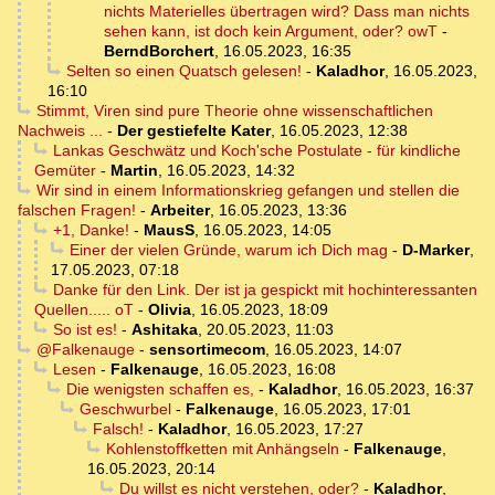
nichts Materielles übertragen wird? Dass man nichts
sehen kann, ist doch kein Argument, oder? owT
-
BerndBorchert
,
16.05.2023, 16:35
Selten so einen Quatsch gelesen!
-
Kaladhor
,
16.05.2023,
16:10
Stimmt, Viren sind pure Theorie ohne wissenschaftlichen
Nachweis ...
-
Der gestiefelte Kater
,
16.05.2023, 12:38
Lankas Geschwätz und Koch'sche Postulate - für kindliche
Gemüter
-
Martin
,
16.05.2023, 14:32
Wir sind in einem Informationskrieg gefangen und stellen die
falschen Fragen!
-
Arbeiter
,
16.05.2023, 13:36
+1, Danke!
-
MausS
,
16.05.2023, 14:05
Einer der vielen Gründe, warum ich Dich mag
-
D-Marker
,
17.05.2023, 07:18
Danke für den Link. Der ist ja gespickt mit hochinteressanten
Quellen..... oT
-
Olivia
,
16.05.2023, 18:09
So ist es!
-
Ashitaka
,
20.05.2023, 11:03
@Falkenauge
-
sensortimecom
,
16.05.2023, 14:07
Lesen
-
Falkenauge
,
16.05.2023, 16:08
Die wenigsten schaffen es,
-
Kaladhor
,
16.05.2023, 16:37
Geschwurbel
-
Falkenauge
,
16.05.2023, 17:01
Falsch!
-
Kaladhor
,
16.05.2023, 17:27
Kohlenstoffketten mit Anhängseln
-
Falkenauge
,
16.05.2023, 20:14
Du willst es nicht verstehen, oder?
-
Kaladhor
,