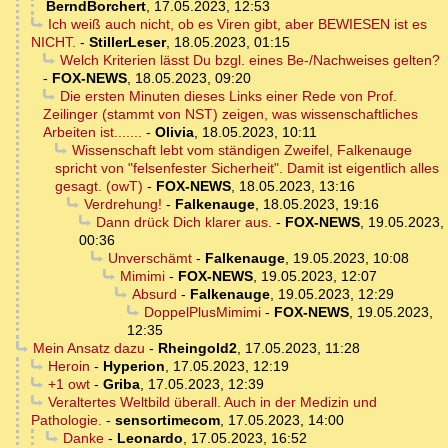
BerndBorchert
,
17.05.2023, 12:53
Ich weiß auch nicht, ob es Viren gibt, aber BEWIESEN ist es
NICHT.
-
StillerLeser
,
18.05.2023, 01:15
Welch Kriterien lässt Du bzgl. eines Be-/Nachweises gelten?
-
FOX-NEWS
,
18.05.2023, 09:20
Die ersten Minuten dieses Links einer Rede von Prof.
Zeilinger (stammt von NST) zeigen, was wissenschaftliches
Arbeiten ist.......
-
Olivia
,
18.05.2023, 10:11
Wissenschaft lebt vom ständigen Zweifel, Falkenauge
spricht von "felsenfester Sicherheit". Damit ist eigentlich alles
gesagt. (owT)
-
FOX-NEWS
,
18.05.2023, 13:16
Verdrehung!
-
Falkenauge
,
18.05.2023, 19:16
Dann drück Dich klarer aus.
-
FOX-NEWS
,
19.05.2023,
00:36
Unverschämt
-
Falkenauge
,
19.05.2023, 10:08
Mimimi
-
FOX-NEWS
,
19.05.2023, 12:07
Absurd
-
Falkenauge
,
19.05.2023, 12:29
DoppelPlusMimimi
-
FOX-NEWS
,
19.05.2023,
12:35
Mein Ansatz dazu
-
Rheingold2
,
17.05.2023, 11:28
Heroin
-
Hyperion
,
17.05.2023, 12:19
+1 owt
-
Griba
,
17.05.2023, 12:39
Veraltertes Weltbild überall. Auch in der Medizin und
Pathologie.
-
sensortimecom
,
17.05.2023, 14:00
Danke
-
Leonardo
,
17.05.2023, 16:52