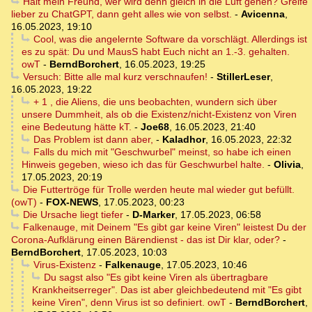
Halt mein Freund, wer wird denn gleich in die Luft gehen? Greife
lieber zu ChatGPT, dann geht alles wie von selbst.
-
Avicenna
,
16.05.2023, 19:10
Cool, was die angelernte Software da vorschlägt. Allerdings ist
es zu spät: Du und MausS habt Euch nicht an 1.-3. gehalten.
owT
-
BerndBorchert
,
16.05.2023, 19:25
Versuch: Bitte alle mal kurz verschnaufen!
-
StillerLeser
,
16.05.2023, 19:22
+ 1 , die Aliens, die uns beobachten, wundern sich über
unsere Dummheit, als ob die Existenz/nicht-Existenz von Viren
eine Bedeutung hätte kT.
-
Joe68
,
16.05.2023, 21:40
Das Problem ist dann aber,
-
Kaladhor
,
16.05.2023, 22:32
Falls du mich mit "Geschwurbel" meinst, so habe ich einen
Hinweis gegeben, wieso ich das für Geschwurbel halte.
-
Olivia
,
17.05.2023, 20:19
Die Futtertröge für Trolle werden heute mal wieder gut befüllt.
(owT)
-
FOX-NEWS
,
17.05.2023, 00:23
Die Ursache liegt tiefer
-
D-Marker
,
17.05.2023, 06:58
Falkenauge, mit Deinem "Es gibt gar keine Viren" leistest Du der
Corona-Aufklärung einen Bärendienst - das ist Dir klar, oder?
-
BerndBorchert
,
17.05.2023, 10:03
Virus-Existenz
-
Falkenauge
,
17.05.2023, 10:46
Du sagst also "Es gibt keine Viren als übertragbare
Krankheitserreger". Das ist aber gleichbedeutend mit "Es gibt
keine Viren", denn Virus ist so definiert. owT
-
BerndBorchert
,