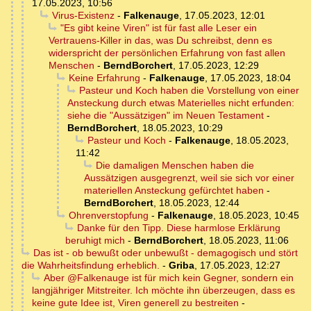
17.05.2023, 10:56
Virus-Existenz
-
Falkenauge
,
17.05.2023, 12:01
"Es gibt keine Viren" ist für fast alle Leser ein
Vertrauens-Killer in das, was Du schreibst, denn es
widerspricht der persönlichen Erfahrung von fast allen
Menschen
-
BerndBorchert
,
17.05.2023, 12:29
Keine Erfahrung
-
Falkenauge
,
17.05.2023, 18:04
Pasteur und Koch haben die Vorstellung von einer
Ansteckung durch etwas Materielles nicht erfunden:
siehe die "Aussätzigen" im Neuen Testament
-
BerndBorchert
,
18.05.2023, 10:29
Pasteur und Koch
-
Falkenauge
,
18.05.2023,
11:42
Die damaligen Menschen haben die
Aussätzigen ausgegrenzt, weil sie sich vor einer
materiellen Ansteckung gefürchtet haben
-
BerndBorchert
,
18.05.2023, 12:44
Ohrenverstopfung
-
Falkenauge
,
18.05.2023, 10:45
Danke für den Tipp. Diese harmlose Erklärung
beruhigt mich
-
BerndBorchert
,
18.05.2023, 11:06
Das ist - ob bewußt oder unbewußt - demagogisch und stört
die Wahrheitsfindung erheblich.
-
Griba
,
17.05.2023, 12:27
Aber @Falkenauge ist für mich kein Gegner, sondern ein
langjähriger Mitstreiter. Ich möchte ihn überzeugen, dass es
keine gute Idee ist, Viren generell zu bestreiten
-