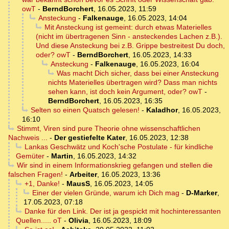
owT
-
BerndBorchert
,
16.05.2023, 11:59
Ansteckung
-
Falkenauge
,
16.05.2023, 14:04
Mit Ansteckung ist gemeint: durch etwas Materielles
(nicht im übertragenen Sinn - ansteckendes Lachen z.B.).
Und diese Ansteckung bei z.B. Grippe bestreitest Du doch,
oder? owT
-
BerndBorchert
,
16.05.2023, 14:33
Ansteckung
-
Falkenauge
,
16.05.2023, 16:04
Was macht Dich sicher, dass bei einer Ansteckung
nichts Materielles übertragen wird? Dass man nichts
sehen kann, ist doch kein Argument, oder? owT
-
BerndBorchert
,
16.05.2023, 16:35
Selten so einen Quatsch gelesen!
-
Kaladhor
,
16.05.2023,
16:10
Stimmt, Viren sind pure Theorie ohne wissenschaftlichen
Nachweis ...
-
Der gestiefelte Kater
,
16.05.2023, 12:38
Lankas Geschwätz und Koch'sche Postulate - für kindliche
Gemüter
-
Martin
,
16.05.2023, 14:32
Wir sind in einem Informationskrieg gefangen und stellen die
falschen Fragen!
-
Arbeiter
,
16.05.2023, 13:36
+1, Danke!
-
MausS
,
16.05.2023, 14:05
Einer der vielen Gründe, warum ich Dich mag
-
D-Marker
,
17.05.2023, 07:18
Danke für den Link. Der ist ja gespickt mit hochinteressanten
Quellen..... oT
-
Olivia
,
16.05.2023, 18:09