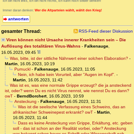
Ich bin nicht links, ich bin nicht rechts, ich kann noch selber denken!
Immer daran denken:
Wer die Altparteien wählt, wählt den Krieg!
antworten
gesamter Thread:
RSS-Feed dieser Diskussion
Viren können nicht Ursache innerer Krankheiten sein – Die
Auflösung des totalitären Virus-Wahns
-
Falkenauge
,
16.05.2023, 09:45
Was, bitte, ist der sittliche Nährwert einer solchen Elaboration?
-
Martin
,
16.05.2023, 10:19
Pumuckl
-
Falkenauge
,
16.05.2023, 11:05
Nein, ich habe kein Vorurteil, aber "Augen im Kopf".
-
Martin
,
16.05.2023, 11:42
Was ist es, was eine normale Grippe erzeugt? die ja ansteckend
ist, oder? wenn Du es nicht Virus nennst, wie nennst Du es dann?
owT
-
BerndBorchert
,
16.05.2023, 10:59
Ansteckung
-
Falkenauge
,
16.05.2023, 11:31
Was ist die seelische Verfassung eines Schweins, das an
afrikanischer Schweinepest erkrankt? owT
-
Martin
,
16.05.2023, 11:44
Dass es keine Ansteckung von Grippe, Erkältung, etc. geben
soll - das ist schon an der Realität vorbei, oder? Ansteckung
war bekannt schon bevor es Schrift oder Wissenschaft gab.