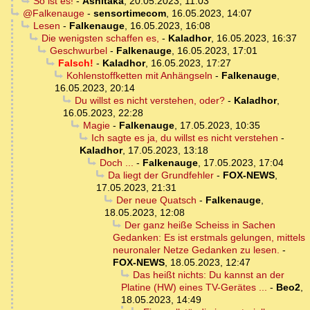
So ist es!
-
Ashitaka
,
20.05.2023, 11:03
@Falkenauge
-
sensortimecom
,
16.05.2023, 14:07
Lesen
-
Falkenauge
,
16.05.2023, 16:08
Die wenigsten schaffen es,
-
Kaladhor
,
16.05.2023, 16:37
Geschwurbel
-
Falkenauge
,
16.05.2023, 17:01
Falsch!
-
Kaladhor
,
16.05.2023, 17:27
Kohlenstoffketten mit Anhängseln
-
Falkenauge
,
16.05.2023, 20:14
Du willst es nicht verstehen, oder?
-
Kaladhor
,
16.05.2023, 22:28
Magie
-
Falkenauge
,
17.05.2023, 10:35
Ich sagte es ja, du willst es nicht verstehen
-
Kaladhor
,
17.05.2023, 13:18
Doch ...
-
Falkenauge
,
17.05.2023, 17:04
Da liegt der Grundfehler
-
FOX-NEWS
,
17.05.2023, 21:31
Der neue Quatsch
-
Falkenauge
,
18.05.2023, 12:08
Der ganz heiße Scheiss in Sachen
Gedanken: Es ist erstmals gelungen, mittels
neuronaler Netze Gedanken zu lesen.
-
FOX-NEWS
,
18.05.2023, 12:47
Das heißt nichts: Du kannst an der
Platine (HW) eines TV-Gerätes ...
-
Beo2
,
18.05.2023, 14:49