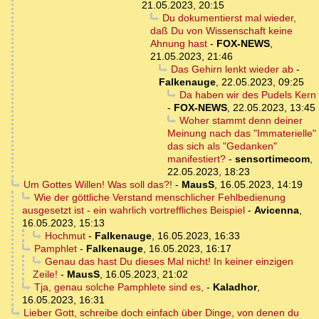
21.05.2023, 20:15
Du dokumentierst mal wieder,
daß Du von Wissenschaft keine
Ahnung hast
-
FOX-NEWS
,
21.05.2023, 21:46
Das Gehirn lenkt wieder ab
-
Falkenauge
,
22.05.2023, 09:25
Da haben wir des Pudels Kern
-
FOX-NEWS
,
22.05.2023, 13:45
Woher stammt denn deiner
Meinung nach das "Immaterielle"
das sich als "Gedanken"
manifestiert?
-
sensortimecom
,
22.05.2023, 18:23
Um Gottes Willen! Was soll das?!
-
MausS
,
16.05.2023, 14:19
Wie der göttliche Verstand menschlicher Fehlbedienung
ausgesetzt ist - ein wahrlich vortreffliches Beispiel
-
Avicenna
,
16.05.2023, 15:13
Hochmut
-
Falkenauge
,
16.05.2023, 16:33
Pamphlet
-
Falkenauge
,
16.05.2023, 16:17
Genau das hast Du dieses Mal nicht! In keiner einzigen
Zeile!
-
MausS
,
16.05.2023, 21:02
Tja, genau solche Pamphlete sind es,
-
Kaladhor
,
16.05.2023, 16:31
Lieber Gott, schreibe doch einfach über Dinge, von denen du