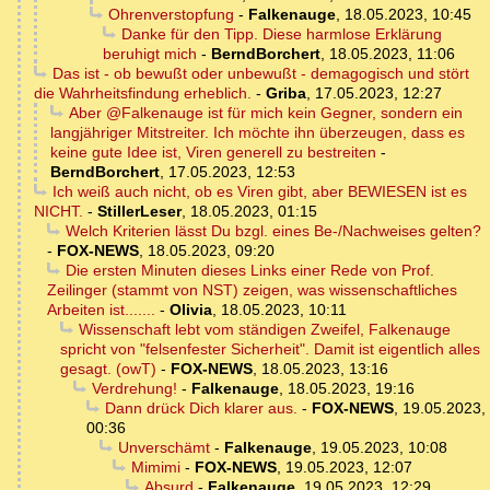
Ohrenverstopfung
-
Falkenauge
,
18.05.2023, 10:45
Danke für den Tipp. Diese harmlose Erklärung
beruhigt mich
-
BerndBorchert
,
18.05.2023, 11:06
Das ist - ob bewußt oder unbewußt - demagogisch und stört
die Wahrheitsfindung erheblich.
-
Griba
,
17.05.2023, 12:27
Aber @Falkenauge ist für mich kein Gegner, sondern ein
langjähriger Mitstreiter. Ich möchte ihn überzeugen, dass es
keine gute Idee ist, Viren generell zu bestreiten
-
BerndBorchert
,
17.05.2023, 12:53
Ich weiß auch nicht, ob es Viren gibt, aber BEWIESEN ist es
NICHT.
-
StillerLeser
,
18.05.2023, 01:15
Welch Kriterien lässt Du bzgl. eines Be-/Nachweises gelten?
-
FOX-NEWS
,
18.05.2023, 09:20
Die ersten Minuten dieses Links einer Rede von Prof.
Zeilinger (stammt von NST) zeigen, was wissenschaftliches
Arbeiten ist.......
-
Olivia
,
18.05.2023, 10:11
Wissenschaft lebt vom ständigen Zweifel, Falkenauge
spricht von "felsenfester Sicherheit". Damit ist eigentlich alles
gesagt. (owT)
-
FOX-NEWS
,
18.05.2023, 13:16
Verdrehung!
-
Falkenauge
,
18.05.2023, 19:16
Dann drück Dich klarer aus.
-
FOX-NEWS
,
19.05.2023,
00:36
Unverschämt
-
Falkenauge
,
19.05.2023, 10:08
Mimimi
-
FOX-NEWS
,
19.05.2023, 12:07
Absurd
-
Falkenauge
,
19.05.2023, 12:29