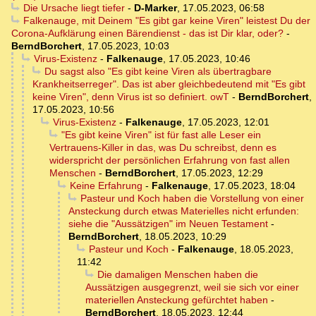
Die Ursache liegt tiefer
-
D-Marker
,
17.05.2023, 06:58
Falkenauge, mit Deinem "Es gibt gar keine Viren" leistest Du der
Corona-Aufklärung einen Bärendienst - das ist Dir klar, oder?
-
BerndBorchert
,
17.05.2023, 10:03
Virus-Existenz
-
Falkenauge
,
17.05.2023, 10:46
Du sagst also "Es gibt keine Viren als übertragbare
Krankheitserreger". Das ist aber gleichbedeutend mit "Es gibt
keine Viren", denn Virus ist so definiert. owT
-
BerndBorchert
,
17.05.2023, 10:56
Virus-Existenz
-
Falkenauge
,
17.05.2023, 12:01
"Es gibt keine Viren" ist für fast alle Leser ein
Vertrauens-Killer in das, was Du schreibst, denn es
widerspricht der persönlichen Erfahrung von fast allen
Menschen
-
BerndBorchert
,
17.05.2023, 12:29
Keine Erfahrung
-
Falkenauge
,
17.05.2023, 18:04
Pasteur und Koch haben die Vorstellung von einer
Ansteckung durch etwas Materielles nicht erfunden:
siehe die "Aussätzigen" im Neuen Testament
-
BerndBorchert
,
18.05.2023, 10:29
Pasteur und Koch
-
Falkenauge
,
18.05.2023,
11:42
Die damaligen Menschen haben die
Aussätzigen ausgegrenzt, weil sie sich vor einer
materiellen Ansteckung gefürchtet haben
-
BerndBorchert
,
18.05.2023, 12:44