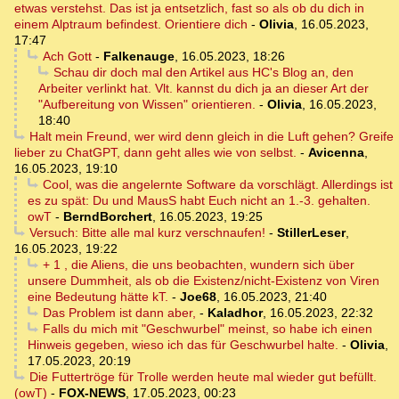
etwas verstehst. Das ist ja entsetzlich, fast so als ob du dich in
einem Alptraum befindest. Orientiere dich
-
Olivia
,
16.05.2023,
17:47
Ach Gott
-
Falkenauge
,
16.05.2023, 18:26
Schau dir doch mal den Artikel aus HC's Blog an, den
Arbeiter verlinkt hat. Vlt. kannst du dich ja an dieser Art der
"Aufbereitung von Wissen" orientieren.
-
Olivia
,
16.05.2023,
18:40
Halt mein Freund, wer wird denn gleich in die Luft gehen? Greife
lieber zu ChatGPT, dann geht alles wie von selbst.
-
Avicenna
,
16.05.2023, 19:10
Cool, was die angelernte Software da vorschlägt. Allerdings ist
es zu spät: Du und MausS habt Euch nicht an 1.-3. gehalten.
owT
-
BerndBorchert
,
16.05.2023, 19:25
Versuch: Bitte alle mal kurz verschnaufen!
-
StillerLeser
,
16.05.2023, 19:22
+ 1 , die Aliens, die uns beobachten, wundern sich über
unsere Dummheit, als ob die Existenz/nicht-Existenz von Viren
eine Bedeutung hätte kT.
-
Joe68
,
16.05.2023, 21:40
Das Problem ist dann aber,
-
Kaladhor
,
16.05.2023, 22:32
Falls du mich mit "Geschwurbel" meinst, so habe ich einen
Hinweis gegeben, wieso ich das für Geschwurbel halte.
-
Olivia
,
17.05.2023, 20:19
Die Futtertröge für Trolle werden heute mal wieder gut befüllt.
(owT)
-
FOX-NEWS
,
17.05.2023, 00:23