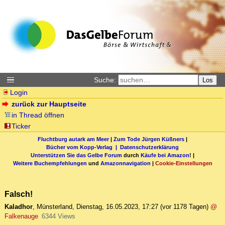
Suche:
Los
Login
zurück zur Hauptseite
in Thread öffnen
Ticker
Fluchtburg autark am Meer
|
Zum Tode Jürgen Küßners
|
Bücher vom Kopp-Verlag |
Datenschutzerklärung
Unterstützen Sie das Gelbe Forum
durch
Käufe bei Amazon
! |
Weitere Buchempfehlungen
und
Amazonnavigation
|
Cookie-Einstellungen
Falsch!
Kaladhor
,
Münsterland
,
Dienstag, 16.05.2023, 17:27
(vor 1178 Tagen)
@
Falkenauge
6344 Views