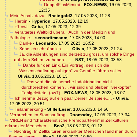
DoppelPlusMimimi
-
FOX-NEWS
,
19.05.2023,
12:35
Mein Ansatz dazu
-
Rheingold2
,
17.05.2023, 11:28
Heroin
-
Hyperion
,
17.05.2023, 12:19
+1 owt
-
Griba
,
17.05.2023, 12:39
Veraltertes Weltbild überall. Auch in der Medizin und
Pathologie.
-
sensortimecom
,
17.05.2023, 14:00
Danke
-
Leonardo
,
17.05.2023, 16:52
Sehe ich sehr ähnlich......
-
Olivia
,
17.05.2023, 21:24
Ja, die Ablenkungen sind derzeit zu gross, um solche Dinge
auf dem Schirm zu haben .....
-
NST
,
18.05.2023, 03:58
Danke für den Link. Ein Vortrag, den sich die
"Wissenschaftsungläubigen" zu Gemüte führen sollten.
-
Olivia
,
18.05.2023, 10:13
Das wird die steinersche Indoktrination nicht
durchbrechen können ... wir sind und bleiben "verkopfte"
Fehlgeleitete. (owT)
-
FOX-NEWS
,
18.05.2023, 13:07
Ich nehme Bezug auf ein paar Deiner Beispiele.....
-
Olivia
,
17.05.2023, 20:51
Teilanmerkung
-
StillerLeser
,
18.05.2023, 14:56
Verbrechen im Staatsauftrag
-
Doomsday
,
17.05.2023, 17:34
VIREN sind "charakteristische Fremdpartikeln" in Zellkulturen
erkrankter Menschen ..
-
Beo2
,
18.05.2023, 01:13
Nachtrag: In Zellkulturen erkrankter Menschen fand man durch
Sequenzieren ..
-
Beo2
,
18.05.2023, 10:50