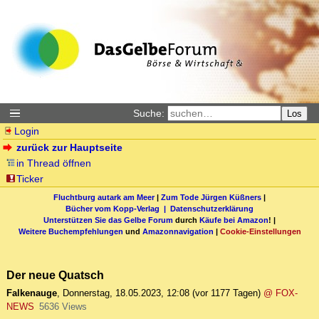
Suche:
Los
Login
zurück zur Hauptseite
in Thread öffnen
Ticker
Fluchtburg autark am Meer
|
Zum Tode Jürgen Küßners
|
Bücher vom Kopp-Verlag |
Datenschutzerklärung
Unterstützen Sie das Gelbe Forum
durch
Käufe bei Amazon
! |
Weitere Buchempfehlungen
und
Amazonnavigation
|
Cookie-Einstellungen
Der neue Quatsch
Falkenauge
,
Donnerstag, 18.05.2023, 12:08
(vor 1177 Tagen)
@ FOX-
NEWS
5636 Views