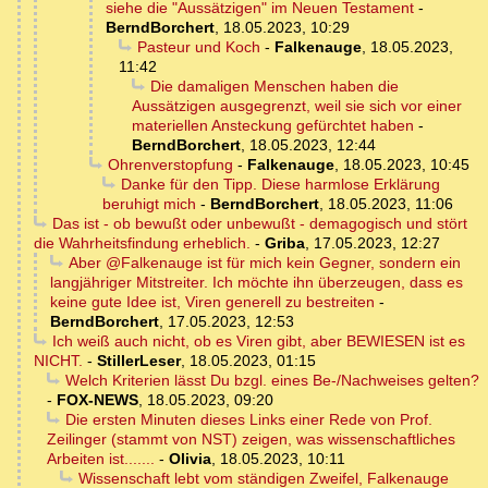
siehe die "Aussätzigen" im Neuen Testament
-
BerndBorchert
,
18.05.2023, 10:29
Pasteur und Koch
-
Falkenauge
,
18.05.2023,
11:42
Die damaligen Menschen haben die
Aussätzigen ausgegrenzt, weil sie sich vor einer
materiellen Ansteckung gefürchtet haben
-
BerndBorchert
,
18.05.2023, 12:44
Ohrenverstopfung
-
Falkenauge
,
18.05.2023, 10:45
Danke für den Tipp. Diese harmlose Erklärung
beruhigt mich
-
BerndBorchert
,
18.05.2023, 11:06
Das ist - ob bewußt oder unbewußt - demagogisch und stört
die Wahrheitsfindung erheblich.
-
Griba
,
17.05.2023, 12:27
Aber @Falkenauge ist für mich kein Gegner, sondern ein
langjähriger Mitstreiter. Ich möchte ihn überzeugen, dass es
keine gute Idee ist, Viren generell zu bestreiten
-
BerndBorchert
,
17.05.2023, 12:53
Ich weiß auch nicht, ob es Viren gibt, aber BEWIESEN ist es
NICHT.
-
StillerLeser
,
18.05.2023, 01:15
Welch Kriterien lässt Du bzgl. eines Be-/Nachweises gelten?
-
FOX-NEWS
,
18.05.2023, 09:20
Die ersten Minuten dieses Links einer Rede von Prof.
Zeilinger (stammt von NST) zeigen, was wissenschaftliches
Arbeiten ist.......
-
Olivia
,
18.05.2023, 10:11
Wissenschaft lebt vom ständigen Zweifel, Falkenauge