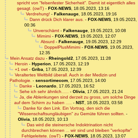
spricht von "felsenfester Sicherheit". Damit ist eigentlich alles
gesagt. (owT)
-
FOX-NEWS
,
18.05.2023, 13:16
Verdrehung!
-
Falkenauge
,
18.05.2023, 19:16
Dann drück Dich klarer aus.
-
FOX-NEWS
,
19.05.2023,
00:36
Unverschämt
-
Falkenauge
,
19.05.2023, 10:08
Mimimi
-
FOX-NEWS
,
19.05.2023, 12:07
Absurd
-
Falkenauge
,
19.05.2023, 12:29
DoppelPlusMimimi
-
FOX-NEWS
,
19.05.2023,
12:35
Mein Ansatz dazu
-
Rheingold2
,
17.05.2023, 11:28
Heroin
-
Hyperion
,
17.05.2023, 12:19
+1 owt
-
Griba
,
17.05.2023, 12:39
Veraltertes Weltbild überall. Auch in der Medizin und
Pathologie.
-
sensortimecom
,
17.05.2023, 14:00
Danke
-
Leonardo
,
17.05.2023, 16:52
Sehe ich sehr ähnlich......
-
Olivia
,
17.05.2023, 21:24
Ja, die Ablenkungen sind derzeit zu gross, um solche Dinge
auf dem Schirm zu haben .....
-
NST
,
18.05.2023, 03:58
Danke für den Link. Ein Vortrag, den sich die
"Wissenschaftsungläubigen" zu Gemüte führen sollten.
-
Olivia
,
18.05.2023, 10:13
Das wird die steinersche Indoktrination nicht
durchbrechen können ... wir sind und bleiben "verkopfte"
Fehlgeleitete. (owT)
-
FOX-NEWS
,
18.05.2023, 13:07