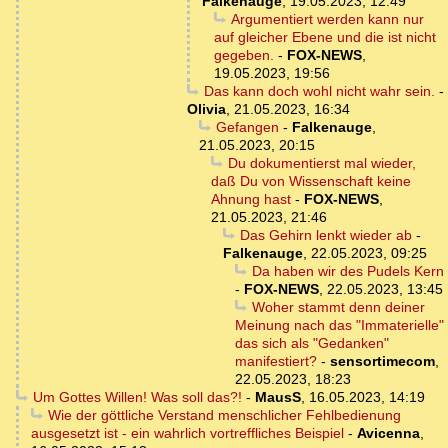
Falkenauge
,
19.05.2023, 12:49
Argumentiert werden kann nur
auf gleicher Ebene und die ist nicht
gegeben.
-
FOX-NEWS
,
19.05.2023, 19:56
Das kann doch wohl nicht wahr sein.
-
Olivia
,
21.05.2023, 16:34
Gefangen
-
Falkenauge
,
21.05.2023, 20:15
Du dokumentierst mal wieder,
daß Du von Wissenschaft keine
Ahnung hast
-
FOX-NEWS
,
21.05.2023, 21:46
Das Gehirn lenkt wieder ab
-
Falkenauge
,
22.05.2023, 09:25
Da haben wir des Pudels Kern
-
FOX-NEWS
,
22.05.2023, 13:45
Woher stammt denn deiner
Meinung nach das "Immaterielle"
das sich als "Gedanken"
manifestiert?
-
sensortimecom
,
22.05.2023, 18:23
Um Gottes Willen! Was soll das?!
-
MausS
,
16.05.2023, 14:19
Wie der göttliche Verstand menschlicher Fehlbedienung
ausgesetzt ist - ein wahrlich vortreffliches Beispiel
-
Avicenna
,