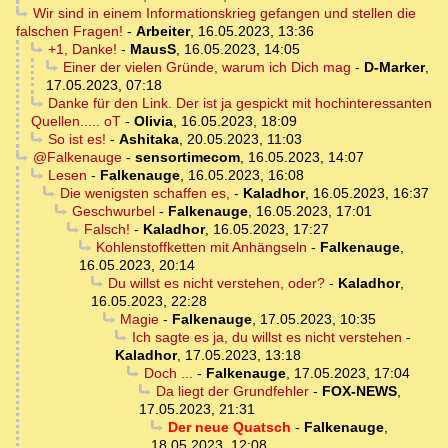
Wir sind in einem Informationskrieg gefangen und stellen die
falschen Fragen!
-
Arbeiter
,
16.05.2023, 13:36
+1, Danke!
-
MausS
,
16.05.2023, 14:05
Einer der vielen Gründe, warum ich Dich mag
-
D-Marker
,
17.05.2023, 07:18
Danke für den Link. Der ist ja gespickt mit hochinteressanten
Quellen..... oT
-
Olivia
,
16.05.2023, 18:09
So ist es!
-
Ashitaka
,
20.05.2023, 11:03
@Falkenauge
-
sensortimecom
,
16.05.2023, 14:07
Lesen
-
Falkenauge
,
16.05.2023, 16:08
Die wenigsten schaffen es,
-
Kaladhor
,
16.05.2023, 16:37
Geschwurbel
-
Falkenauge
,
16.05.2023, 17:01
Falsch!
-
Kaladhor
,
16.05.2023, 17:27
Kohlenstoffketten mit Anhängseln
-
Falkenauge
,
16.05.2023, 20:14
Du willst es nicht verstehen, oder?
-
Kaladhor
,
16.05.2023, 22:28
Magie
-
Falkenauge
,
17.05.2023, 10:35
Ich sagte es ja, du willst es nicht verstehen
-
Kaladhor
,
17.05.2023, 13:18
Doch ...
-
Falkenauge
,
17.05.2023, 17:04
Da liegt der Grundfehler
-
FOX-NEWS
,
17.05.2023, 21:31
Der neue Quatsch
-
Falkenauge
,
18.05.2023, 12:08