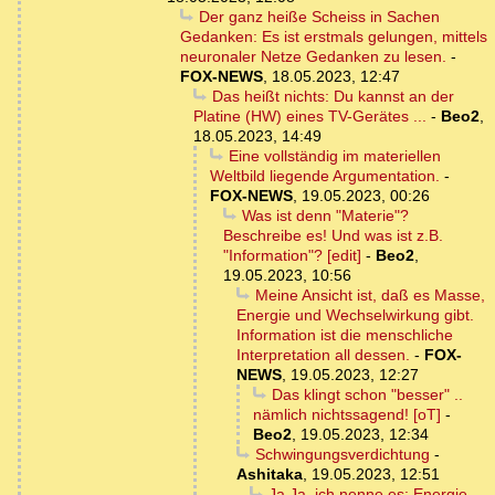
Der ganz heiße Scheiss in Sachen
Gedanken: Es ist erstmals gelungen, mittels
neuronaler Netze Gedanken zu lesen.
-
FOX-NEWS
,
18.05.2023, 12:47
Das heißt nichts: Du kannst an der
Platine (HW) eines TV-Gerätes ...
-
Beo2
,
18.05.2023, 14:49
Eine vollständig im materiellen
Weltbild liegende Argumentation.
-
FOX-NEWS
,
19.05.2023, 00:26
Was ist denn "Materie"?
Beschreibe es! Und was ist z.B.
"Information"? [edit]
-
Beo2
,
19.05.2023, 10:56
Meine Ansicht ist, daß es Masse,
Energie und Wechselwirkung gibt.
Information ist die menschliche
Interpretation all dessen.
-
FOX-
NEWS
,
19.05.2023, 12:27
Das klingt schon "besser" ..
nämlich nichtssagend! [oT]
-
Beo2
,
19.05.2023, 12:34
Schwingungsverdichtung
-
Ashitaka
,
19.05.2023, 12:51
Ja Ja, ich nenne es: Energie-