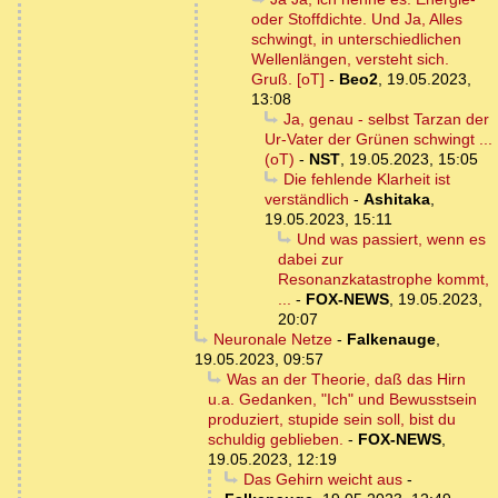
oder Stoffdichte. Und Ja, Alles
schwingt, in unterschiedlichen
Wellenlängen, versteht sich.
Gruß. [oT]
-
Beo2
,
19.05.2023,
13:08
Ja, genau - selbst Tarzan der
Ur-Vater der Grünen schwingt ...
(oT)
-
NST
,
19.05.2023, 15:05
Die fehlende Klarheit ist
verständlich
-
Ashitaka
,
19.05.2023, 15:11
Und was passiert, wenn es
dabei zur
Resonanzkatastrophe kommt,
...
-
FOX-NEWS
,
19.05.2023,
20:07
Neuronale Netze
-
Falkenauge
,
19.05.2023, 09:57
Was an der Theorie, daß das Hirn
u.a. Gedanken, "Ich" und Bewusstsein
produziert, stupide sein soll, bist du
schuldig geblieben.
-
FOX-NEWS
,
19.05.2023, 12:19
Das Gehirn weicht aus
-