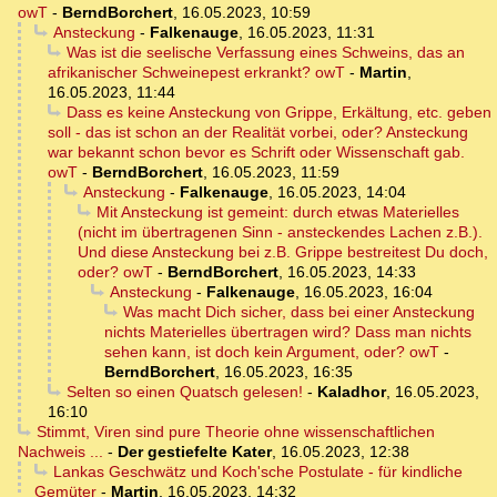
owT
-
BerndBorchert
,
16.05.2023, 10:59
Ansteckung
-
Falkenauge
,
16.05.2023, 11:31
Was ist die seelische Verfassung eines Schweins, das an
afrikanischer Schweinepest erkrankt? owT
-
Martin
,
16.05.2023, 11:44
Dass es keine Ansteckung von Grippe, Erkältung, etc. geben
soll - das ist schon an der Realität vorbei, oder? Ansteckung
war bekannt schon bevor es Schrift oder Wissenschaft gab.
owT
-
BerndBorchert
,
16.05.2023, 11:59
Ansteckung
-
Falkenauge
,
16.05.2023, 14:04
Mit Ansteckung ist gemeint: durch etwas Materielles
(nicht im übertragenen Sinn - ansteckendes Lachen z.B.).
Und diese Ansteckung bei z.B. Grippe bestreitest Du doch,
oder? owT
-
BerndBorchert
,
16.05.2023, 14:33
Ansteckung
-
Falkenauge
,
16.05.2023, 16:04
Was macht Dich sicher, dass bei einer Ansteckung
nichts Materielles übertragen wird? Dass man nichts
sehen kann, ist doch kein Argument, oder? owT
-
BerndBorchert
,
16.05.2023, 16:35
Selten so einen Quatsch gelesen!
-
Kaladhor
,
16.05.2023,
16:10
Stimmt, Viren sind pure Theorie ohne wissenschaftlichen
Nachweis ...
-
Der gestiefelte Kater
,
16.05.2023, 12:38
Lankas Geschwätz und Koch'sche Postulate - für kindliche
Gemüter
-
Martin
,
16.05.2023, 14:32