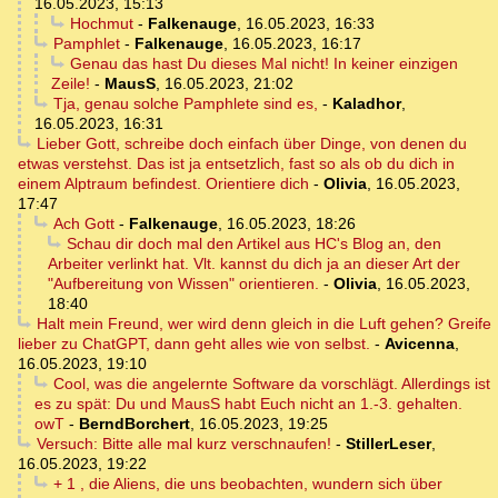
16.05.2023, 15:13
Hochmut
-
Falkenauge
,
16.05.2023, 16:33
Pamphlet
-
Falkenauge
,
16.05.2023, 16:17
Genau das hast Du dieses Mal nicht! In keiner einzigen
Zeile!
-
MausS
,
16.05.2023, 21:02
Tja, genau solche Pamphlete sind es,
-
Kaladhor
,
16.05.2023, 16:31
Lieber Gott, schreibe doch einfach über Dinge, von denen du
etwas verstehst. Das ist ja entsetzlich, fast so als ob du dich in
einem Alptraum befindest. Orientiere dich
-
Olivia
,
16.05.2023,
17:47
Ach Gott
-
Falkenauge
,
16.05.2023, 18:26
Schau dir doch mal den Artikel aus HC's Blog an, den
Arbeiter verlinkt hat. Vlt. kannst du dich ja an dieser Art der
"Aufbereitung von Wissen" orientieren.
-
Olivia
,
16.05.2023,
18:40
Halt mein Freund, wer wird denn gleich in die Luft gehen? Greife
lieber zu ChatGPT, dann geht alles wie von selbst.
-
Avicenna
,
16.05.2023, 19:10
Cool, was die angelernte Software da vorschlägt. Allerdings ist
es zu spät: Du und MausS habt Euch nicht an 1.-3. gehalten.
owT
-
BerndBorchert
,
16.05.2023, 19:25
Versuch: Bitte alle mal kurz verschnaufen!
-
StillerLeser
,
16.05.2023, 19:22
+ 1 , die Aliens, die uns beobachten, wundern sich über