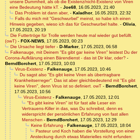
unsere Dummheit, als ob die Existenz/nicht-Existenz von Viren
eine Bedeutung hätte kT.
-
Joe68
,
16.05.2023, 21:40
Das Problem ist dann aber,
-
Kaladhor
,
16.05.2023, 22:32
Falls du mich mit "Geschwurbel" meinst, so habe ich einen
Hinweis gegeben, wieso ich das für Geschwurbel halte.
-
Olivia
,
17.05.2023, 20:19
Die Futtertröge für Trolle werden heute mal wieder gut befüllt.
(owT)
-
FOX-NEWS
,
17.05.2023, 00:23
Die Ursache liegt tiefer
-
D-Marker
,
17.05.2023, 06:58
Falkenauge, mit Deinem "Es gibt gar keine Viren" leistest Du der
Corona-Aufklärung einen Bärendienst - das ist Dir klar, oder?
-
BerndBorchert
,
17.05.2023, 10:03
Virus-Existenz
-
Falkenauge
,
17.05.2023, 10:46
Du sagst also "Es gibt keine Viren als übertragbare
Krankheitserreger". Das ist aber gleichbedeutend mit "Es gibt
keine Viren", denn Virus ist so definiert. owT
-
BerndBorchert
,
17.05.2023, 10:56
Virus-Existenz
-
Falkenauge
,
17.05.2023, 12:01
"Es gibt keine Viren" ist für fast alle Leser ein
Vertrauens-Killer in das, was Du schreibst, denn es
widerspricht der persönlichen Erfahrung von fast allen
Menschen
-
BerndBorchert
,
17.05.2023, 12:29
Keine Erfahrung
-
Falkenauge
,
17.05.2023, 18:04
Pasteur und Koch haben die Vorstellung von einer
Ansteckung durch etwas Materielles nicht erfunden: