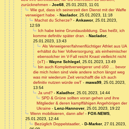
zurücknehmen
-
Joe68
,
25.01.2023, 11:01
Wie gut, dass ich seinerzeit den Dienst mit der Waffe
verweigert habe.
-
Naclador
,
25.01.2023, 11:18
Machst du Scherze?
-
Ankawor
,
25.01.2023,
12:59
Ich habe keine Grundausbildung. Das heißt, ich
komme definitiv später dran.
-
Naclador
,
25.01.2023, 13:43
Als Verweigerer/fahnenflüchtiger Athlet aus UA
erhältst du hier Vollversorgung; als einheimischer
ebensolcher im V-Fall reicht Knast vielleicht nicht
(oT)
-
Wayne Schlegel
,
25.01.2023, 13:49
bin auch Komplettverweigerer und ü50 .... bevor
die mich holen sind viele andere schon längst weg
was mir wiederum Zeit verschafft die ich auch
definitiv nutzen würde owT
-
mawa99
,
25.01.2023,
13:54
Ja und?
-
Kaladhor
,
25.01.2023, 14:44
SPD & Grüne sollten voran gehen und ihre
Mitglieder & deren kampffähigen Angehörigen der
Ukraine
-
Lenz-Hannover
,
25.01.2023, 19:22
Wenn mobilisieren, dann alle!
-
FOX-NEWS
,
25.01.2023, 12:44
Bezüglich Doppelstaatler,
-
D-Marker
,
27.01.2023,