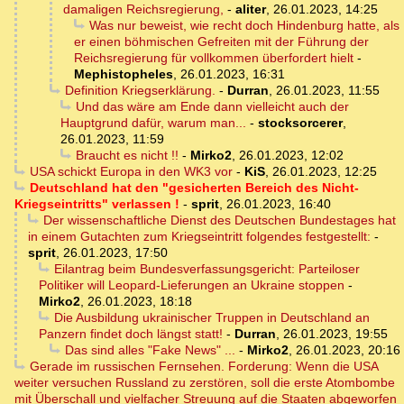
damaligen Reichsregierung,
-
aliter
,
26.01.2023, 14:25
Was nur beweist, wie recht doch Hindenburg hatte, als
er einen böhmischen Gefreiten mit der Führung der
Reichsregierung für vollkommen überfordert hielt
-
Mephistopheles
,
26.01.2023, 16:31
Definition Kriegserklärung.
-
Durran
,
26.01.2023, 11:55
Und das wäre am Ende dann vielleicht auch der
Hauptgrund dafür, warum man...
-
stocksorcerer
,
26.01.2023, 11:59
Braucht es nicht !!
-
Mirko2
,
26.01.2023, 12:02
USA schickt Europa in den WK3 vor
-
KiS
,
26.01.2023, 12:25
Deutschland hat den "gesicherten Bereich des Nicht-
Kriegseintritts" verlassen !
-
sprit
,
26.01.2023, 16:40
Der wissenschaftliche Dienst des Deutschen Bundestages hat
in einem Gutachten zum Kriegseintritt folgendes festgestellt:
-
sprit
,
26.01.2023, 17:50
Eilantrag beim Bundesverfassungsgericht: Parteiloser
Politiker will Leopard-Lieferungen an Ukraine stoppen
-
Mirko2
,
26.01.2023, 18:18
Die Ausbildung ukrainischer Truppen in Deutschland an
Panzern findet doch längst statt!
-
Durran
,
26.01.2023, 19:55
Das sind alles "Fake News" ...
-
Mirko2
,
26.01.2023, 20:16
Gerade im russischen Fernsehen. Forderung: Wenn die USA
weiter versuchen Russland zu zerstören, soll die erste Atombombe
mit Überschall und vielfacher Streuung auf die Staaten abgeworfen