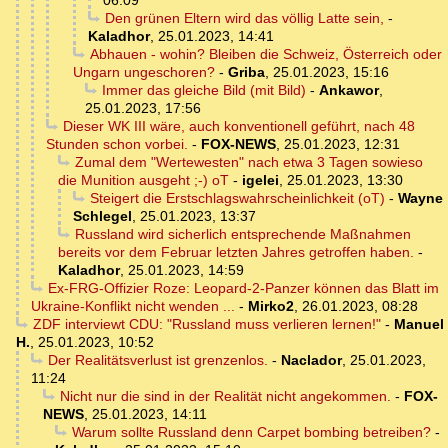
06:09
Den grünen Eltern wird das völlig Latte sein,
-
Kaladhor
,
25.01.2023, 14:41
Abhauen - wohin? Bleiben die Schweiz, Österreich oder
Ungarn ungeschoren?
-
Griba
,
25.01.2023, 15:16
Immer das gleiche Bild (mit Bild)
-
Ankawor
,
25.01.2023, 17:56
Dieser WK III wäre, auch konventionell geführt, nach 48
Stunden schon vorbei.
-
FOX-NEWS
,
25.01.2023, 12:31
Zumal dem "Wertewesten" nach etwa 3 Tagen sowieso
die Munition ausgeht ;-) oT
-
igelei
,
25.01.2023, 13:30
Steigert die Erstschlagswahrscheinlichkeit (oT)
-
Wayne
Schlegel
,
25.01.2023, 13:37
Russland wird sicherlich entsprechende Maßnahmen
bereits vor dem Februar letzten Jahres getroffen haben.
-
Kaladhor
,
25.01.2023, 14:59
Ex-FRG-Offizier Roze: Leopard-2-Panzer können das Blatt im
Ukraine-Konflikt nicht wenden ...
-
Mirko2
,
26.01.2023, 08:28
ZDF interviewt CDU: "Russland muss verlieren lernen!"
-
Manuel
H.
,
25.01.2023, 10:52
Der Realitätsverlust ist grenzenlos.
-
Naclador
,
25.01.2023,
11:24
Nicht nur die sind in der Realität nicht angekommen.
-
FOX-
NEWS
,
25.01.2023, 14:11
Warum sollte Russland denn Carpet bombing betreiben?
-