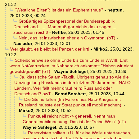
21:32
"Westliche Eliten": Ist das ein Euphemismus?
-
neptun
,
25.01.2023, 00:24
Großartiges Spitzenpersonal der Bundesrepublik
Deutschland....... Man muß gar nichts dazu sagen....
zuschauen reicht!
-
Reffke
,
25.01.2023, 01:45
Nein, das ist inzwischen eher ein Oxymoron. (oT)
-
Naclador
,
26.01.2023, 13:01
Wer glaubt, es bleibt bei Panzer, der irrt!
-
Mirko2
,
25.01.2023,
10:22
Scheibchenweise ohne Ende bis zum Ende in WWIII. Erst
wenn Not/Verrecken im Nahbereich ankommt: "Haben wir nicht
gewußt/gewollt" (oT)
-
Wayne Schlegel
,
25.01.2023, 10:39
Ja, klassische Salami-Taktik. Übrigens genau so wie die
Umzingelung Russlands in den letzten 20 Jahren mit NATO-
Ländern. Wer fällt mehr drauf rein: Russland oder
Deutschland? owT
-
BerndBorchert
,
25.01.2023, 10:44
Die Steine fallen (Im Falle eines Nato-Krieges mit
Russland müsste der Staat punktuell mobil machen).
-
Mirko2
,
25.01.2023, 10:52
Punktuell reicht nicht -> generell. Nennt man
Generalmobilmachung. Das ist der "reine Wein" (oT)
-
Wayne Schlegel
,
25.01.2023, 10:57
Reservisten sollten u.U, für eine Weile untertauchen,
bzw ihre Bereitschaft, für US Interessen zu sterben,