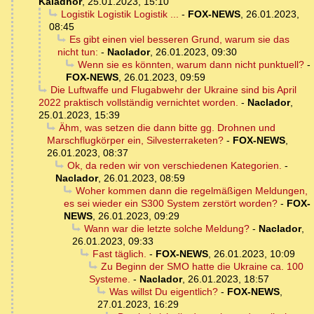
Kaladhor
,
25.01.2023, 15:10
Logistik Logistik Logistik ...
-
FOX-NEWS
,
26.01.2023,
08:45
Es gibt einen viel besseren Grund, warum sie das
nicht tun:
-
Naclador
,
26.01.2023, 09:30
Wenn sie es könnten, warum dann nicht punktuell?
-
FOX-NEWS
,
26.01.2023, 09:59
Die Luftwaffe und Flugabwehr der Ukraine sind bis April
2022 praktisch vollständig vernichtet worden.
-
Naclador
,
25.01.2023, 15:39
Ähm, was setzen die dann bitte gg. Drohnen und
Marschflugkörper ein, Silvesterraketen?
-
FOX-NEWS
,
26.01.2023, 08:37
Ok, da reden wir von verschiedenen Kategorien.
-
Naclador
,
26.01.2023, 08:59
Woher kommen dann die regelmäßigen Meldungen,
es sei wieder ein S300 System zerstört worden?
-
FOX-
NEWS
,
26.01.2023, 09:29
Wann war die letzte solche Meldung?
-
Naclador
,
26.01.2023, 09:33
Fast täglich.
-
FOX-NEWS
,
26.01.2023, 10:09
Zu Beginn der SMO hatte die Ukraine ca. 100
Systeme.
-
Naclador
,
26.01.2023, 18:57
Was willst Du eigentlich?
-
FOX-NEWS
,
27.01.2023, 16:29