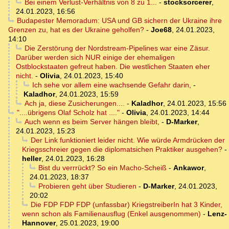
Bei einem Verlust-Verhältnis von 8 zu 1...
-
stocksorcerer
,
24.01.2023, 16:56
Budapester Memoradum: USA und GB sichern der Ukraine ihre
Grenzen zu, hat es der Ukraine geholfen?
-
Joe68
,
24.01.2023,
14:10
Die Zerstörung der Nordstream-Pipelines war eine Zäsur.
Darüber werden sich NUR einige der ehemaligen
Ostblockstaaten gefreut haben. Die westlichen Staaten eher
nicht.
-
Olivia
,
24.01.2023, 15:40
Ich sehe vor allem eine wachsende Gefahr darin,
-
Kaladhor
,
24.01.2023, 15:59
Ach ja, diese Zusicherungen....
-
Kaladhor
,
24.01.2023, 15:56
"....übrigens Olaf Scholz hat ...."
-
Olivia
,
24.01.2023, 14:44
Auch wenn es beim Server hängen bleibt,
-
D-Marker
,
24.01.2023, 15:23
Der Link funktioniert leider nicht. Wie würde Armdrücken der
Kriegsschreier gegen die diplomatsichen Praktiker ausgehen?
-
heller
,
24.01.2023, 16:28
Bist du verrrückt? So ein Macho-Scheiß
-
Ankawor
,
24.01.2023, 18:37
Probieren geht über Studieren
-
D-Marker
,
24.01.2023,
20:02
Die FDP FDP FDP (unfassbar) KriegstreiberIn hat 3 Kinder,
wenn schon als Familienausflug (Enkel ausgenommen)
-
Lenz-
Hannover
,
25.01.2023, 19:00