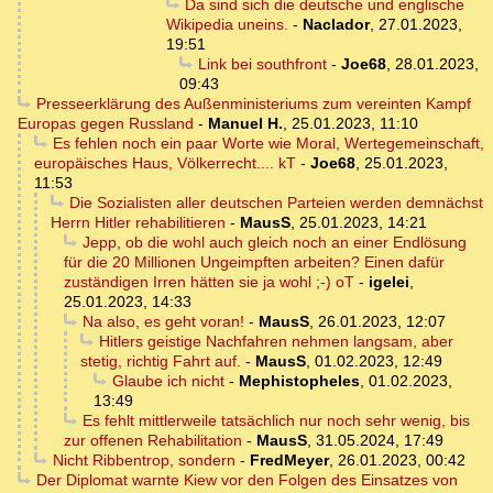
Da sind sich die deutsche und englische
Wikipedia uneins.
-
Naclador
,
27.01.2023,
19:51
Link bei southfront
-
Joe68
,
28.01.2023,
09:43
Presseerklärung des Außenministeriums zum vereinten Kampf
Europas gegen Russland
-
Manuel H.
,
25.01.2023, 11:10
Es fehlen noch ein paar Worte wie Moral, Wertegemeinschaft,
europäisches Haus, Völkerrecht.... kT
-
Joe68
,
25.01.2023,
11:53
Die Sozialisten aller deutschen Parteien werden demnächst
Herrn Hitler rehabilitieren
-
MausS
,
25.01.2023, 14:21
Jepp, ob die wohl auch gleich noch an einer Endlösung
für die 20 Millionen Ungeimpften arbeiten? Einen dafür
zuständigen Irren hätten sie ja wohl ;-) oT
-
igelei
,
25.01.2023, 14:33
Na also, es geht voran!
-
MausS
,
26.01.2023, 12:07
Hitlers geistige Nachfahren nehmen langsam, aber
stetig, richtig Fahrt auf.
-
MausS
,
01.02.2023, 12:49
Glaube ich nicht
-
Mephistopheles
,
01.02.2023,
13:49
Es fehlt mittlerweile tatsächlich nur noch sehr wenig, bis
zur offenen Rehabilitation
-
MausS
,
31.05.2024, 17:49
Nicht Ribbentrop, sondern
-
FredMeyer
,
26.01.2023, 00:42
Der Diplomat warnte Kiew vor den Folgen des Einsatzes von