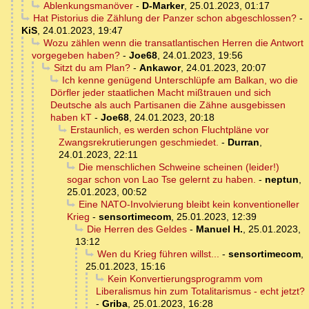
Ablenkungsmanöver
-
D-Marker
,
25.01.2023, 01:17
Hat Pistorius die Zählung der Panzer schon abgeschlossen?
-
KiS
,
24.01.2023, 19:47
Wozu zählen wenn die transatlantischen Herren die Antwort
vorgegeben haben?
-
Joe68
,
24.01.2023, 19:56
Sitzt du am Plan?
-
Ankawor
,
24.01.2023, 20:07
Ich kenne genügend Unterschlüpfe am Balkan, wo die
Dörfler jeder staatlichen Macht mißtrauen und sich
Deutsche als auch Partisanen die Zähne ausgebissen
haben kT
-
Joe68
,
24.01.2023, 20:18
Erstaunlich, es werden schon Fluchtpläne vor
Zwangsrekrutierungen geschmiedet.
-
Durran
,
24.01.2023, 22:11
Die menschlichen Schweine scheinen (leider!)
sogar schon von Lao Tse gelernt zu haben.
-
neptun
,
25.01.2023, 00:52
Eine NATO-Involvierung bleibt kein konventioneller
Krieg
-
sensortimecom
,
25.01.2023, 12:39
Die Herren des Geldes
-
Manuel H.
,
25.01.2023,
13:12
Wen du Krieg führen willst...
-
sensortimecom
,
25.01.2023, 15:16
Kein Konvertierungsprogramm vom
Liberalismus hin zum Totalitarismus - echt jetzt?
-
Griba
,
25.01.2023, 16:28