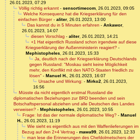
26.01.2023, 07:29
Völlig richtig erkannt
-
sensortimecom
,
26.01.2023, 09:05
Welche Konsequenz hat die Kriegserklärung für den
einfachen Bürger
-
aliter
,
26.01.2023, 13:00
Das kannst du in 5 Minuten erfahren
-
Ankawor
,
26.01.2023, 14:07
diesen Vorschlag
-
aliter
,
26.01.2023, 14:21
+1 Hat eigentlich Russland schon irgendwie auf diese
Kriegserklärung der Außenministerin reagiert?
-
Mephistopheles
,
26.01.2023, 15:33
Ja, deutlich nach der Kriegserklärung Deutschlands
gegen Russland: "Moskau sieht keine Möglichkeit
mehr, den Konflikt mit den NATO-Staaten friedlich zu
lösen"
-
Manuel H.
,
26.01.2023, 16:07
Ursache und Wirkung:
-
Mirko2
,
26.01.2023,
16:56
Müsste da nicht eigentlich erstmal Russland die
diplomatischen Beziehungen zur BRD beenden und sein
Botschaftspersonal abziehen und alle Deutschen des Landes
verweisen?
-
Mephistopheles
,
26.01.2023, 10:55
Frage: Ist das der normale diplomatische Weg?
-
Manuel
H.
,
26.01.2023, 11:19
Wie sieht es eigentlich aus mit den Waffenlieferungen im
Bezug auf den 2+4 Vertrag
-
mawa99
,
26.01.2023, 12:33
man lese die Erinnerungen des Chefdolmetschers der