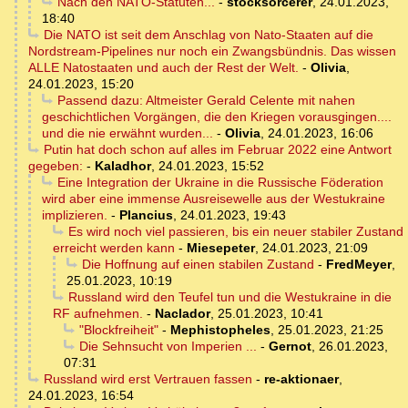
Nach den NATO-Statuten...
-
stocksorcerer
,
24.01.2023,
18:40
Die NATO ist seit dem Anschlag von Nato-Staaten auf die
Nordstream-Pipelines nur noch ein Zwangsbündnis. Das wissen
ALLE Natostaaten und auch der Rest der Welt.
-
Olivia
,
24.01.2023, 15:20
Passend dazu: Altmeister Gerald Celente mit nahen
geschichtlichen Vorgängen, die den Kriegen vorausgingen....
und die nie erwähnt wurden...
-
Olivia
,
24.01.2023, 16:06
Putin hat doch schon auf alles im Februar 2022 eine Antwort
gegeben:
-
Kaladhor
,
24.01.2023, 15:52
Eine Integration der Ukraine in die Russische Föderation
wird aber eine immense Ausreisewelle aus der Westukraine
implizieren.
-
Plancius
,
24.01.2023, 19:43
Es wird noch viel passieren, bis ein neuer stabiler Zustand
erreicht werden kann
-
Miesepeter
,
24.01.2023, 21:09
Die Hoffnung auf einen stabilen Zustand
-
FredMeyer
,
25.01.2023, 10:19
Russland wird den Teufel tun und die Westukraine in die
RF aufnehmen.
-
Naclador
,
25.01.2023, 10:41
"Blockfreiheit"
-
Mephistopheles
,
25.01.2023, 21:25
Die Sehnsucht von Imperien ...
-
Gernot
,
26.01.2023,
07:31
Russland wird erst Vertrauen fassen
-
re-aktionaer
,
24.01.2023, 16:54