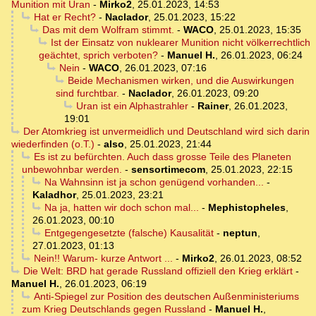
Munition mit Uran
-
Mirko2
,
25.01.2023, 14:53
Hat er Recht?
-
Naclador
,
25.01.2023, 15:22
Das mit dem Wolfram stimmt.
-
WACO
,
25.01.2023, 15:35
Ist der Einsatz von nuklearer Munition nicht völkerrechtlich
geächtet, sprich verboten?
-
Manuel H.
,
26.01.2023, 06:24
Nein
-
WACO
,
26.01.2023, 07:16
Beide Mechanismen wirken, und die Auswirkungen
sind furchtbar.
-
Naclador
,
26.01.2023, 09:20
Uran ist ein Alphastrahler
-
Rainer
,
26.01.2023,
19:01
Der Atomkrieg ist unvermeidlich und Deutschland wird sich darin
wiederfinden (o.T.)
-
also
,
25.01.2023, 21:44
Es ist zu befürchten. Auch dass grosse Teile des Planeten
unbewohnbar werden.
-
sensortimecom
,
25.01.2023, 22:15
Na Wahnsinn ist ja schon genügend vorhanden...
-
Kaladhor
,
25.01.2023, 23:21
Na ja, hatten wir doch schon mal...
-
Mephistopheles
,
26.01.2023, 00:10
Entgegengesetzte (falsche) Kausalität
-
neptun
,
27.01.2023, 01:13
Nein!! Warum- kurze Antwort ...
-
Mirko2
,
26.01.2023, 08:52
Die Welt: BRD hat gerade Russland offiziell den Krieg erklärt
-
Manuel H.
,
26.01.2023, 06:19
Anti-Spiegel zur Position des deutschen Außenministeriums
zum Krieg Deutschlands gegen Russland
-
Manuel H.
,