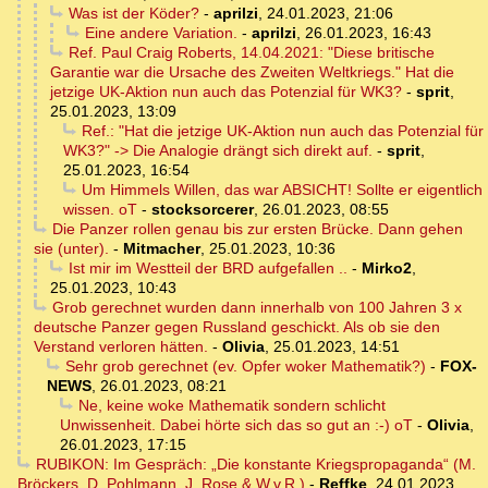
Was ist der Köder?
-
aprilzi
,
24.01.2023, 21:06
Eine andere Variation.
-
aprilzi
,
26.01.2023, 16:43
Ref. Paul Craig Roberts, 14.04.2021: "Diese britische
Garantie war die Ursache des Zweiten Weltkriegs." Hat die
jetzige UK-Aktion nun auch das Potenzial für WK3?
-
sprit
,
25.01.2023, 13:09
Ref.: "Hat die jetzige UK-Aktion nun auch das Potenzial für
WK3?" -> Die Analogie drängt sich direkt auf.
-
sprit
,
25.01.2023, 16:54
Um Himmels Willen, das war ABSICHT! Sollte er eigentlich
wissen. oT
-
stocksorcerer
,
26.01.2023, 08:55
Die Panzer rollen genau bis zur ersten Brücke. Dann gehen
sie (unter).
-
Mitmacher
,
25.01.2023, 10:36
Ist mir im Westteil der BRD aufgefallen ..
-
Mirko2
,
25.01.2023, 10:43
Grob gerechnet wurden dann innerhalb von 100 Jahren 3 x
deutsche Panzer gegen Russland geschickt. Als ob sie den
Verstand verloren hätten.
-
Olivia
,
25.01.2023, 14:51
Sehr grob gerechnet (ev. Opfer woker Mathematik?)
-
FOX-
NEWS
,
26.01.2023, 08:21
Ne, keine woke Mathematik sondern schlicht
Unwissenheit. Dabei hörte sich das so gut an :-) oT
-
Olivia
,
26.01.2023, 17:15
RUBIKON: Im Gespräch: „Die konstante Kriegspropaganda“ (M.
Bröckers, D. Pohlmann, J. Rose & W.v.R.)
-
Reffke
,
24.01.2023,