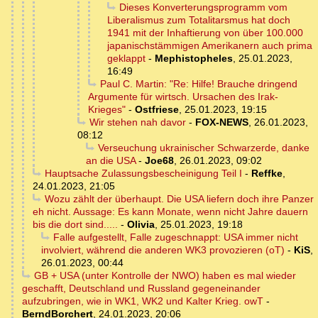
Dieses Konverterungsprogramm vom
Liberalismus zum Totalitarsmus hat doch
1941 mit der Inhaftierung von über 100.000
japanischstämmigen Amerikanern auch prima
geklappt
-
Mephistopheles
,
25.01.2023,
16:49
Paul C. Martin: "Re: Hilfe! Brauche dringend
Argumente für wirtsch. Ursachen des Irak-
Krieges"
-
Ostfriese
,
25.01.2023, 19:15
Wir stehen nah davor
-
FOX-NEWS
,
26.01.2023,
08:12
Verseuchung ukrainischer Schwarzerde, danke
an die USA
-
Joe68
,
26.01.2023, 09:02
Hauptsache Zulassungsbescheinigung Teil I
-
Reffke
,
24.01.2023, 21:05
Wozu zählt der überhaupt. Die USA liefern doch ihre Panzer
eh nicht. Aussage: Es kann Monate, wenn nicht Jahre dauern
bis die dort sind.....
-
Olivia
,
25.01.2023, 19:18
Falle aufgestellt, Falle zugeschnappt: USA immer nicht
involviert, während die anderen WK3 provozieren (oT)
-
KiS
,
26.01.2023, 00:44
GB + USA (unter Kontrolle der NWO) haben es mal wieder
geschafft, Deutschland und Russland gegeneinander
aufzubringen, wie in WK1, WK2 und Kalter Krieg. owT
-
BerndBorchert
,
24.01.2023, 20:06