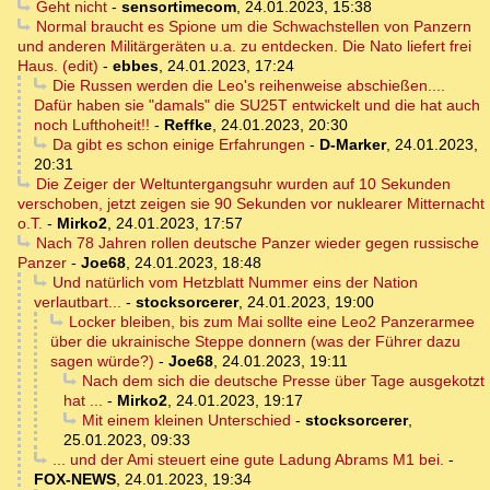
Geht nicht
-
sensortimecom
,
24.01.2023, 15:38
Normal braucht es Spione um die Schwachstellen von Panzern
und anderen Militärgeräten u.a. zu entdecken. Die Nato liefert frei
Haus. (edit)
-
ebbes
,
24.01.2023, 17:24
Die Russen werden die Leo's reihenweise abschießen....
Dafür haben sie "damals" die SU25T entwickelt und die hat auch
noch Lufthoheit!!
-
Reffke
,
24.01.2023, 20:30
Da gibt es schon einige Erfahrungen
-
D-Marker
,
24.01.2023,
20:31
Die Zeiger der Weltuntergangsuhr wurden auf 10 Sekunden
verschoben, jetzt zeigen sie 90 Sekunden vor nuklearer Mitternacht
o.T.
-
Mirko2
,
24.01.2023, 17:57
Nach 78 Jahren rollen deutsche Panzer wieder gegen russische
Panzer
-
Joe68
,
24.01.2023, 18:48
Und natürlich vom Hetzblatt Nummer eins der Nation
verlautbart...
-
stocksorcerer
,
24.01.2023, 19:00
Locker bleiben, bis zum Mai sollte eine Leo2 Panzerarmee
über die ukrainische Steppe donnern (was der Führer dazu
sagen würde?)
-
Joe68
,
24.01.2023, 19:11
Nach dem sich die deutsche Presse über Tage ausgekotzt
hat ...
-
Mirko2
,
24.01.2023, 19:17
Mit einem kleinen Unterschied
-
stocksorcerer
,
25.01.2023, 09:33
... und der Ami steuert eine gute Ladung Abrams M1 bei.
-
FOX-NEWS
,
24.01.2023, 19:34