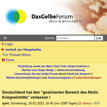
Suche:
Los
Login
zurück zur Hauptseite
in Thread öffnen
Ticker
Fluchtburg autark am Meer
|
Zum Tode Jürgen Küßners
|
Bücher vom Kopp-Verlag |
Datenschutzerklärung
Unterstützen Sie das Gelbe Forum
durch
Käufe bei Amazon
! |
Weitere Buchempfehlungen
und
Amazonnavigation
|
Cookie-Einstellungen
Deutschland hat den "gesicherten Bereich des Nicht-
Kriegseintritts" verlassen !
sprit
,
Donnerstag, 26.01.2023, 16:40
(vor 1288 Tagen)
@ nereus
8697