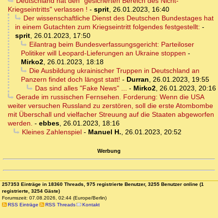
Deutschland hat den "gesicherten Bereich des Nicht-
Kriegseintritts" verlassen !
-
sprit
,
26.01.2023, 16:40
Der wissenschaftliche Dienst des Deutschen Bundestages hat
in einem Gutachten zum Kriegseintritt folgendes festgestellt:
-
sprit
,
26.01.2023, 17:50
Eilantrag beim Bundesverfassungsgericht: Parteiloser
Politiker will Leopard-Lieferungen an Ukraine stoppen
-
Mirko2
,
26.01.2023, 18:18
Die Ausbildung ukrainischer Truppen in Deutschland an
Panzern findet doch längst statt!
-
Durran
,
26.01.2023, 19:55
Das sind alles "Fake News" ...
-
Mirko2
,
26.01.2023, 20:16
Gerade im russischen Fernsehen. Forderung: Wenn die USA
weiter versuchen Russland zu zerstören, soll die erste Atombombe
mit Überschall und vielfacher Streuung auf die Staaten abgeworfen
werden.
-
ebbes
,
26.01.2023, 18:16
Kleines Zahlenspiel
-
Manuel H.
,
26.01.2023, 20:52
Werbung
257353 Einträge in 18360 Threads, 975 registrierte Benutzer, 3255 Benutzer online (1
registrierte, 3254 Gäste)
Forumszeit: 07.08.2026, 02:44 (Europe/Berlin)
RSS Einträge
RSS Threads
Kontakt