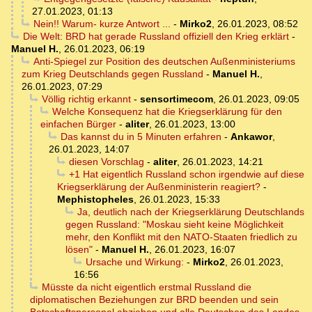
27.01.2023, 01:13
Nein!! Warum- kurze Antwort ...
-
Mirko2
,
26.01.2023, 08:52
Die Welt: BRD hat gerade Russland offiziell den Krieg erklärt
-
Manuel H.
,
26.01.2023, 06:19
Anti-Spiegel zur Position des deutschen Außenministeriums
zum Krieg Deutschlands gegen Russland
-
Manuel H.
,
26.01.2023, 07:29
Völlig richtig erkannt
-
sensortimecom
,
26.01.2023, 09:05
Welche Konsequenz hat die Kriegserklärung für den
einfachen Bürger
-
aliter
,
26.01.2023, 13:00
Das kannst du in 5 Minuten erfahren
-
Ankawor
,
26.01.2023, 14:07
diesen Vorschlag
-
aliter
,
26.01.2023, 14:21
+1 Hat eigentlich Russland schon irgendwie auf diese
Kriegserklärung der Außenministerin reagiert?
-
Mephistopheles
,
26.01.2023, 15:33
Ja, deutlich nach der Kriegserklärung Deutschlands
gegen Russland: "Moskau sieht keine Möglichkeit
mehr, den Konflikt mit den NATO-Staaten friedlich zu
lösen"
-
Manuel H.
,
26.01.2023, 16:07
Ursache und Wirkung:
-
Mirko2
,
26.01.2023,
16:56
Müsste da nicht eigentlich erstmal Russland die
diplomatischen Beziehungen zur BRD beenden und sein