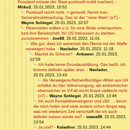
Russland müsste der Staat punktuell mobil machen).
-
Mirko2
,
25.01.2023, 10:52
Punktuell reicht nicht -> generell. Nennt man
Generalmobilmachung. Das ist der "reine Wein" (oT)
-
Wayne Schlegel
,
25.01.2023, 10:57
Reservisten sollten u.U, für eine Weile untertauchen,
bzw ihre Bereitschaft, für US Interessen zu sterben,
zurücknehmen
-
Joe68
,
25.01.2023, 11:01
Wie gut, dass ich seinerzeit den Dienst mit der Waffe
verweigert habe.
-
Naclador
,
25.01.2023, 11:18
Machst du Scherze?
-
Ankawor
,
25.01.2023,
12:59
Ich habe keine Grundausbildung. Das heißt, ich
komme definitiv später dran.
-
Naclador
,
25.01.2023, 13:43
Als Verweigerer/fahnenflüchtiger Athlet aus UA
erhältst du hier Vollversorgung; als einheimischer
ebensolcher im V-Fall reicht Knast vielleicht nicht
(oT)
-
Wayne Schlegel
,
25.01.2023, 13:49
bin auch Komplettverweigerer und ü50 .... bevor
die mich holen sind viele andere schon längst weg
was mir wiederum Zeit verschafft die ich auch
definitiv nutzen würde owT
-
mawa99
,
25.01.2023,
13:54
Ja und?
-
Kaladhor
,
25.01.2023, 14:44