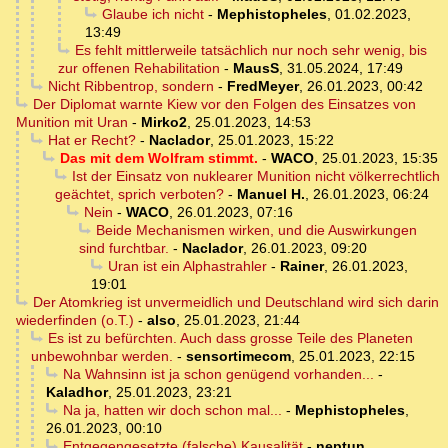
Glaube ich nicht
-
Mephistopheles
,
01.02.2023,
13:49
Es fehlt mittlerweile tatsächlich nur noch sehr wenig, bis
zur offenen Rehabilitation
-
MausS
,
31.05.2024, 17:49
Nicht Ribbentrop, sondern
-
FredMeyer
,
26.01.2023, 00:42
Der Diplomat warnte Kiew vor den Folgen des Einsatzes von
Munition mit Uran
-
Mirko2
,
25.01.2023, 14:53
Hat er Recht?
-
Naclador
,
25.01.2023, 15:22
Das mit dem Wolfram stimmt.
-
WACO
,
25.01.2023, 15:35
Ist der Einsatz von nuklearer Munition nicht völkerrechtlich
geächtet, sprich verboten?
-
Manuel H.
,
26.01.2023, 06:24
Nein
-
WACO
,
26.01.2023, 07:16
Beide Mechanismen wirken, und die Auswirkungen
sind furchtbar.
-
Naclador
,
26.01.2023, 09:20
Uran ist ein Alphastrahler
-
Rainer
,
26.01.2023,
19:01
Der Atomkrieg ist unvermeidlich und Deutschland wird sich darin
wiederfinden (o.T.)
-
also
,
25.01.2023, 21:44
Es ist zu befürchten. Auch dass grosse Teile des Planeten
unbewohnbar werden.
-
sensortimecom
,
25.01.2023, 22:15
Na Wahnsinn ist ja schon genügend vorhanden...
-
Kaladhor
,
25.01.2023, 23:21
Na ja, hatten wir doch schon mal...
-
Mephistopheles
,
26.01.2023, 00:10
Entgegengesetzte (falsche) Kausalität
-
neptun
,