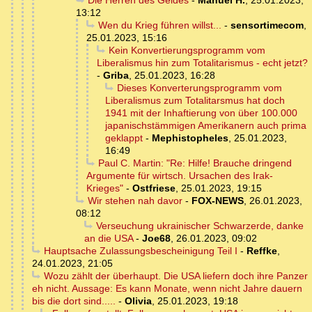
Die Herren des Geldes
-
Manuel H.
,
25.01.2023,
13:12
Wen du Krieg führen willst...
-
sensortimecom
,
25.01.2023, 15:16
Kein Konvertierungsprogramm vom
Liberalismus hin zum Totalitarismus - echt jetzt?
-
Griba
,
25.01.2023, 16:28
Dieses Konverterungsprogramm vom
Liberalismus zum Totalitarsmus hat doch
1941 mit der Inhaftierung von über 100.000
japanischstämmigen Amerikanern auch prima
geklappt
-
Mephistopheles
,
25.01.2023,
16:49
Paul C. Martin: "Re: Hilfe! Brauche dringend
Argumente für wirtsch. Ursachen des Irak-
Krieges"
-
Ostfriese
,
25.01.2023, 19:15
Wir stehen nah davor
-
FOX-NEWS
,
26.01.2023,
08:12
Verseuchung ukrainischer Schwarzerde, danke
an die USA
-
Joe68
,
26.01.2023, 09:02
Hauptsache Zulassungsbescheinigung Teil I
-
Reffke
,
24.01.2023, 21:05
Wozu zählt der überhaupt. Die USA liefern doch ihre Panzer
eh nicht. Aussage: Es kann Monate, wenn nicht Jahre dauern
bis die dort sind.....
-
Olivia
,
25.01.2023, 19:18