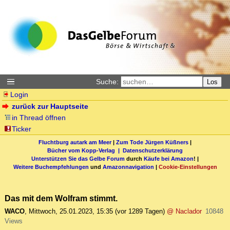
Suche:
Los
Login
zurück zur Hauptseite
in Thread öffnen
Ticker
Fluchtburg autark am Meer
|
Zum Tode Jürgen Küßners
|
Bücher vom Kopp-Verlag |
Datenschutzerklärung
Unterstützen Sie das Gelbe Forum
durch
Käufe bei Amazon
! |
Weitere Buchempfehlungen
und
Amazonnavigation
|
Cookie-Einstellungen
Das mit dem Wolfram stimmt.
WACO
,
Mittwoch, 25.01.2023, 15:35
(vor 1289 Tagen)
@ Naclador
10848
Views