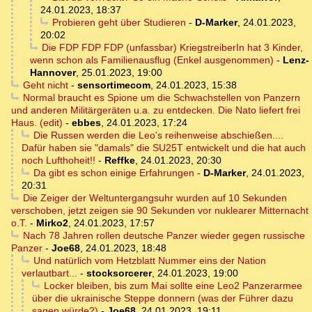
24.01.2023, 18:37
Probieren geht über Studieren
-
D-Marker
,
24.01.2023,
20:02
Die FDP FDP FDP (unfassbar) KriegstreiberIn hat 3 Kinder,
wenn schon als Familienausflug (Enkel ausgenommen)
-
Lenz-
Hannover
,
25.01.2023, 19:00
Geht nicht
-
sensortimecom
,
24.01.2023, 15:38
Normal braucht es Spione um die Schwachstellen von Panzern
und anderen Militärgeräten u.a. zu entdecken. Die Nato liefert frei
Haus. (edit)
-
ebbes
,
24.01.2023, 17:24
Die Russen werden die Leo's reihenweise abschießen....
Dafür haben sie "damals" die SU25T entwickelt und die hat auch
noch Lufthoheit!!
-
Reffke
,
24.01.2023, 20:30
Da gibt es schon einige Erfahrungen
-
D-Marker
,
24.01.2023,
20:31
Die Zeiger der Weltuntergangsuhr wurden auf 10 Sekunden
verschoben, jetzt zeigen sie 90 Sekunden vor nuklearer Mitternacht
o.T.
-
Mirko2
,
24.01.2023, 17:57
Nach 78 Jahren rollen deutsche Panzer wieder gegen russische
Panzer
-
Joe68
,
24.01.2023, 18:48
Und natürlich vom Hetzblatt Nummer eins der Nation
verlautbart...
-
stocksorcerer
,
24.01.2023, 19:00
Locker bleiben, bis zum Mai sollte eine Leo2 Panzerarmee
über die ukrainische Steppe donnern (was der Führer dazu
sagen würde?)
-
Joe68
,
24.01.2023, 19:11