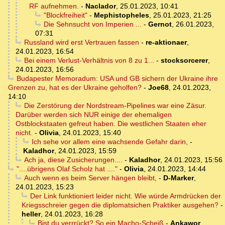
RF aufnehmen.
-
Naclador
,
25.01.2023, 10:41
"Blockfreiheit"
-
Mephistopheles
,
25.01.2023, 21:25
Die Sehnsucht von Imperien ...
-
Gernot
,
26.01.2023,
07:31
Russland wird erst Vertrauen fassen
-
re-aktionaer
,
24.01.2023, 16:54
Bei einem Verlust-Verhältnis von 8 zu 1...
-
stocksorcerer
,
24.01.2023, 16:56
Budapester Memoradum: USA und GB sichern der Ukraine ihre
Grenzen zu, hat es der Ukraine geholfen?
-
Joe68
,
24.01.2023,
14:10
Die Zerstörung der Nordstream-Pipelines war eine Zäsur.
Darüber werden sich NUR einige der ehemaligen
Ostblockstaaten gefreut haben. Die westlichen Staaten eher
nicht.
-
Olivia
,
24.01.2023, 15:40
Ich sehe vor allem eine wachsende Gefahr darin,
-
Kaladhor
,
24.01.2023, 15:59
Ach ja, diese Zusicherungen....
-
Kaladhor
,
24.01.2023, 15:56
"....übrigens Olaf Scholz hat ...."
-
Olivia
,
24.01.2023, 14:44
Auch wenn es beim Server hängen bleibt,
-
D-Marker
,
24.01.2023, 15:23
Der Link funktioniert leider nicht. Wie würde Armdrücken der
Kriegsschreier gegen die diplomatsichen Praktiker ausgehen?
-
heller
,
24.01.2023, 16:28
Bist du verrrückt? So ein Macho-Scheiß
-
Ankawor
,