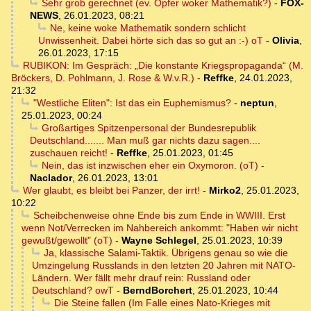
Sehr grob gerechnet (ev. Opfer woker Mathematik?)
-
FOX-
NEWS
,
26.01.2023, 08:21
Ne, keine woke Mathematik sondern schlicht
Unwissenheit. Dabei hörte sich das so gut an :-) oT
-
Olivia
,
26.01.2023, 17:15
RUBIKON: Im Gespräch: „Die konstante Kriegspropaganda“ (M.
Bröckers, D. Pohlmann, J. Rose & W.v.R.)
-
Reffke
,
24.01.2023,
21:32
"Westliche Eliten": Ist das ein Euphemismus?
-
neptun
,
25.01.2023, 00:24
Großartiges Spitzenpersonal der Bundesrepublik
Deutschland....... Man muß gar nichts dazu sagen....
zuschauen reicht!
-
Reffke
,
25.01.2023, 01:45
Nein, das ist inzwischen eher ein Oxymoron. (oT)
-
Naclador
,
26.01.2023, 13:01
Wer glaubt, es bleibt bei Panzer, der irrt!
-
Mirko2
,
25.01.2023,
10:22
Scheibchenweise ohne Ende bis zum Ende in WWIII. Erst
wenn Not/Verrecken im Nahbereich ankommt: "Haben wir nicht
gewußt/gewollt" (oT)
-
Wayne Schlegel
,
25.01.2023, 10:39
Ja, klassische Salami-Taktik. Übrigens genau so wie die
Umzingelung Russlands in den letzten 20 Jahren mit NATO-
Ländern. Wer fällt mehr drauf rein: Russland oder
Deutschland? owT
-
BerndBorchert
,
25.01.2023, 10:44
Die Steine fallen (Im Falle eines Nato-Krieges mit