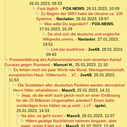
26.01.2023, 09:33
Fast täglich.
-
FOX-NEWS
,
26.01.2023, 10:09
Zu Beginn der SMO hatte die Ukraine ca. 100
Systeme.
-
Naclador
,
26.01.2023, 18:57
Was willst Du eigentlich?
-
FOX-NEWS
,
27.01.2023, 16:29
Da sind sich die deutsche und englische
Wikipedia uneins.
-
Naclador
,
27.01.2023,
19:51
Link bei southfront
-
Joe68
,
28.01.2023,
09:43
Presseerklärung des Außenministeriums zum vereinten Kampf
Europas gegen Russland
-
Manuel H.
,
25.01.2023, 11:10
Es fehlen noch ein paar Worte wie Moral, Wertegemeinschaft,
europäisches Haus, Völkerrecht.... kT
-
Joe68
,
25.01.2023,
11:53
Die Sozialisten aller deutschen Parteien werden demnächst
Herrn Hitler rehabilitieren
-
MausS
,
25.01.2023, 14:21
Jepp, ob die wohl auch gleich noch an einer Endlösung
für die 20 Millionen Ungeimpften arbeiten? Einen dafür
zuständigen Irren hätten sie ja wohl ;-) oT
-
igelei
,
25.01.2023, 14:33
Na also, es geht voran!
-
MausS
,
26.01.2023, 12:07
Hitlers geistige Nachfahren nehmen langsam, aber
stetig, richtig Fahrt auf.
-
MausS
,
01.02.2023, 12:49