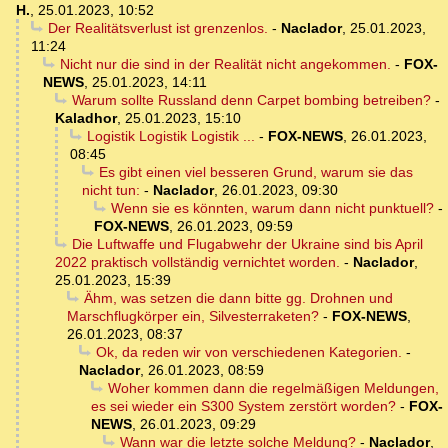
H.
,
25.01.2023, 10:52
Der Realitätsverlust ist grenzenlos.
-
Naclador
,
25.01.2023,
11:24
Nicht nur die sind in der Realität nicht angekommen.
-
FOX-
NEWS
,
25.01.2023, 14:11
Warum sollte Russland denn Carpet bombing betreiben?
-
Kaladhor
,
25.01.2023, 15:10
Logistik Logistik Logistik ...
-
FOX-NEWS
,
26.01.2023,
08:45
Es gibt einen viel besseren Grund, warum sie das
nicht tun:
-
Naclador
,
26.01.2023, 09:30
Wenn sie es könnten, warum dann nicht punktuell?
-
FOX-NEWS
,
26.01.2023, 09:59
Die Luftwaffe und Flugabwehr der Ukraine sind bis April
2022 praktisch vollständig vernichtet worden.
-
Naclador
,
25.01.2023, 15:39
Ähm, was setzen die dann bitte gg. Drohnen und
Marschflugkörper ein, Silvesterraketen?
-
FOX-NEWS
,
26.01.2023, 08:37
Ok, da reden wir von verschiedenen Kategorien.
-
Naclador
,
26.01.2023, 08:59
Woher kommen dann die regelmäßigen Meldungen,
es sei wieder ein S300 System zerstört worden?
-
FOX-
NEWS
,
26.01.2023, 09:29
Wann war die letzte solche Meldung?
-
Naclador
,