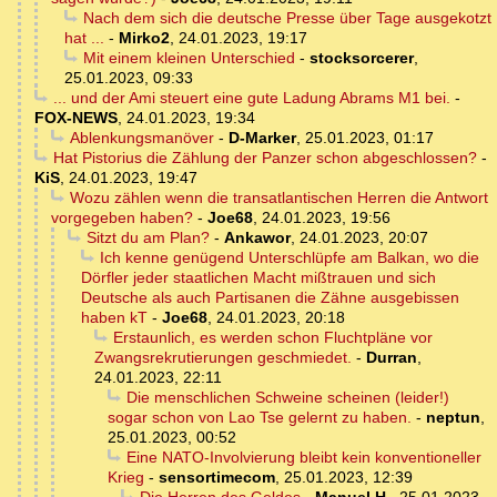
Nach dem sich die deutsche Presse über Tage ausgekotzt
hat ...
-
Mirko2
,
24.01.2023, 19:17
Mit einem kleinen Unterschied
-
stocksorcerer
,
25.01.2023, 09:33
... und der Ami steuert eine gute Ladung Abrams M1 bei.
-
FOX-NEWS
,
24.01.2023, 19:34
Ablenkungsmanöver
-
D-Marker
,
25.01.2023, 01:17
Hat Pistorius die Zählung der Panzer schon abgeschlossen?
-
KiS
,
24.01.2023, 19:47
Wozu zählen wenn die transatlantischen Herren die Antwort
vorgegeben haben?
-
Joe68
,
24.01.2023, 19:56
Sitzt du am Plan?
-
Ankawor
,
24.01.2023, 20:07
Ich kenne genügend Unterschlüpfe am Balkan, wo die
Dörfler jeder staatlichen Macht mißtrauen und sich
Deutsche als auch Partisanen die Zähne ausgebissen
haben kT
-
Joe68
,
24.01.2023, 20:18
Erstaunlich, es werden schon Fluchtpläne vor
Zwangsrekrutierungen geschmiedet.
-
Durran
,
24.01.2023, 22:11
Die menschlichen Schweine scheinen (leider!)
sogar schon von Lao Tse gelernt zu haben.
-
neptun
,
25.01.2023, 00:52
Eine NATO-Involvierung bleibt kein konventioneller
Krieg
-
sensortimecom
,
25.01.2023, 12:39