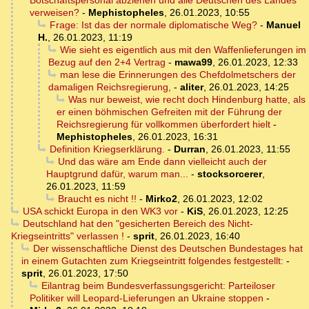
Botschaftspersonal abziehen und alle Deutschen des Landes
verweisen?
-
Mephistopheles
,
26.01.2023, 10:55
Frage: Ist das der normale diplomatische Weg?
-
Manuel
H.
,
26.01.2023, 11:19
Wie sieht es eigentlich aus mit den Waffenlieferungen im
Bezug auf den 2+4 Vertrag
-
mawa99
,
26.01.2023, 12:33
man lese die Erinnerungen des Chefdolmetschers der
damaligen Reichsregierung,
-
aliter
,
26.01.2023, 14:25
Was nur beweist, wie recht doch Hindenburg hatte, als
er einen böhmischen Gefreiten mit der Führung der
Reichsregierung für vollkommen überfordert hielt
-
Mephistopheles
,
26.01.2023, 16:31
Definition Kriegserklärung.
-
Durran
,
26.01.2023, 11:55
Und das wäre am Ende dann vielleicht auch der
Hauptgrund dafür, warum man...
-
stocksorcerer
,
26.01.2023, 11:59
Braucht es nicht !!
-
Mirko2
,
26.01.2023, 12:02
USA schickt Europa in den WK3 vor
-
KiS
,
26.01.2023, 12:25
Deutschland hat den "gesicherten Bereich des Nicht-
Kriegseintritts" verlassen !
-
sprit
,
26.01.2023, 16:40
Der wissenschaftliche Dienst des Deutschen Bundestages hat
in einem Gutachten zum Kriegseintritt folgendes festgestellt:
-
sprit
,
26.01.2023, 17:50
Eilantrag beim Bundesverfassungsgericht: Parteiloser
Politiker will Leopard-Lieferungen an Ukraine stoppen
-