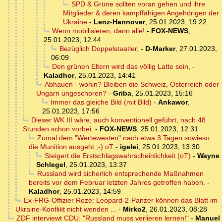
SPD & Grüne sollten voran gehen und ihre
Mitglieder & deren kampffähigen Angehörigen der
Ukraine
-
Lenz-Hannover
,
25.01.2023, 19:22
Wenn mobilisieren, dann alle!
-
FOX-NEWS
,
25.01.2023, 12:44
Bezüglich Doppelstaatler,
-
D-Marker
,
27.01.2023,
06:09
Den grünen Eltern wird das völlig Latte sein,
-
Kaladhor
,
25.01.2023, 14:41
Abhauen - wohin? Bleiben die Schweiz, Österreich oder
Ungarn ungeschoren?
-
Griba
,
25.01.2023, 15:16
Immer das gleiche Bild (mit Bild)
-
Ankawor
,
25.01.2023, 17:56
Dieser WK III wäre, auch konventionell geführt, nach 48
Stunden schon vorbei.
-
FOX-NEWS
,
25.01.2023, 12:31
Zumal dem "Wertewesten" nach etwa 3 Tagen sowieso
die Munition ausgeht ;-) oT
-
igelei
,
25.01.2023, 13:30
Steigert die Erstschlagswahrscheinlichkeit (oT)
-
Wayne
Schlegel
,
25.01.2023, 13:37
Russland wird sicherlich entsprechende Maßnahmen
bereits vor dem Februar letzten Jahres getroffen haben.
-
Kaladhor
,
25.01.2023, 14:59
Ex-FRG-Offizier Roze: Leopard-2-Panzer können das Blatt im
Ukraine-Konflikt nicht wenden ...
-
Mirko2
,
26.01.2023, 08:28
ZDF interviewt CDU: "Russland muss verlieren lernen!"
-
Manuel