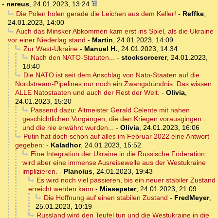
-
nereus
,
24.01.2023, 13:24
Die Polen holen gerade die Leichen aus dem Keller!
-
Reffke
,
24.01.2023, 14:00
Auch das Minsker Abkommen kam erst ins Spiel, als die Ukraine
vor einer Niederlag stand
-
Martin
,
24.01.2023, 14:09
Zur West-Ukraine
-
Manuel H.
,
24.01.2023, 14:34
Nach den NATO-Statuten...
-
stocksorcerer
,
24.01.2023,
18:40
Die NATO ist seit dem Anschlag von Nato-Staaten auf die
Nordstream-Pipelines nur noch ein Zwangsbündnis. Das wissen
ALLE Natostaaten und auch der Rest der Welt.
-
Olivia
,
24.01.2023, 15:20
Passend dazu: Altmeister Gerald Celente mit nahen
geschichtlichen Vorgängen, die den Kriegen vorausgingen....
und die nie erwähnt wurden...
-
Olivia
,
24.01.2023, 16:06
Putin hat doch schon auf alles im Februar 2022 eine Antwort
gegeben:
-
Kaladhor
,
24.01.2023, 15:52
Eine Integration der Ukraine in die Russische Föderation
wird aber eine immense Ausreisewelle aus der Westukraine
implizieren.
-
Plancius
,
24.01.2023, 19:43
Es wird noch viel passieren, bis ein neuer stabiler Zustand
erreicht werden kann
-
Miesepeter
,
24.01.2023, 21:09
Die Hoffnung auf einen stabilen Zustand
-
FredMeyer
,
25.01.2023, 10:19
Russland wird den Teufel tun und die Westukraine in die