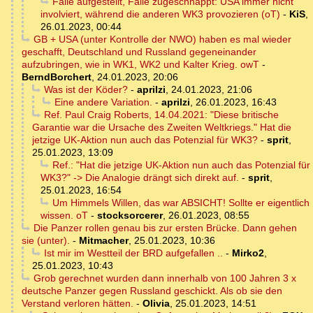
Falle aufgestellt, Falle zugeschnappt: USA immer nicht
involviert, während die anderen WK3 provozieren (oT)
-
KiS
,
26.01.2023, 00:44
GB + USA (unter Kontrolle der NWO) haben es mal wieder
geschafft, Deutschland und Russland gegeneinander
aufzubringen, wie in WK1, WK2 und Kalter Krieg. owT
-
BerndBorchert
,
24.01.2023, 20:06
Was ist der Köder?
-
aprilzi
,
24.01.2023, 21:06
Eine andere Variation.
-
aprilzi
,
26.01.2023, 16:43
Ref. Paul Craig Roberts, 14.04.2021: "Diese britische
Garantie war die Ursache des Zweiten Weltkriegs." Hat die
jetzige UK-Aktion nun auch das Potenzial für WK3?
-
sprit
,
25.01.2023, 13:09
Ref.: "Hat die jetzige UK-Aktion nun auch das Potenzial für
WK3?" -> Die Analogie drängt sich direkt auf.
-
sprit
,
25.01.2023, 16:54
Um Himmels Willen, das war ABSICHT! Sollte er eigentlich
wissen. oT
-
stocksorcerer
,
26.01.2023, 08:55
Die Panzer rollen genau bis zur ersten Brücke. Dann gehen
sie (unter).
-
Mitmacher
,
25.01.2023, 10:36
Ist mir im Westteil der BRD aufgefallen ..
-
Mirko2
,
25.01.2023, 10:43
Grob gerechnet wurden dann innerhalb von 100 Jahren 3 x
deutsche Panzer gegen Russland geschickt. Als ob sie den
Verstand verloren hätten.
-
Olivia
,
25.01.2023, 14:51