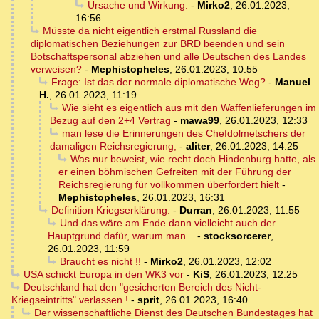
Ursache und Wirkung:
-
Mirko2
,
26.01.2023,
16:56
Müsste da nicht eigentlich erstmal Russland die
diplomatischen Beziehungen zur BRD beenden und sein
Botschaftspersonal abziehen und alle Deutschen des Landes
verweisen?
-
Mephistopheles
,
26.01.2023, 10:55
Frage: Ist das der normale diplomatische Weg?
-
Manuel
H.
,
26.01.2023, 11:19
Wie sieht es eigentlich aus mit den Waffenlieferungen im
Bezug auf den 2+4 Vertrag
-
mawa99
,
26.01.2023, 12:33
man lese die Erinnerungen des Chefdolmetschers der
damaligen Reichsregierung,
-
aliter
,
26.01.2023, 14:25
Was nur beweist, wie recht doch Hindenburg hatte, als
er einen böhmischen Gefreiten mit der Führung der
Reichsregierung für vollkommen überfordert hielt
-
Mephistopheles
,
26.01.2023, 16:31
Definition Kriegserklärung.
-
Durran
,
26.01.2023, 11:55
Und das wäre am Ende dann vielleicht auch der
Hauptgrund dafür, warum man...
-
stocksorcerer
,
26.01.2023, 11:59
Braucht es nicht !!
-
Mirko2
,
26.01.2023, 12:02
USA schickt Europa in den WK3 vor
-
KiS
,
26.01.2023, 12:25
Deutschland hat den "gesicherten Bereich des Nicht-
Kriegseintritts" verlassen !
-
sprit
,
26.01.2023, 16:40
Der wissenschaftliche Dienst des Deutschen Bundestages hat