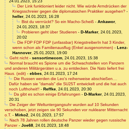
24.01.2023, 15:23
Der Link funktioniert leider nicht. Wie würde Armdrücken der
Kriegsschreier gegen die diplomatsichen Praktiker ausgehen?
-
heller
,
24.01.2023, 16:28
Bist du verrrückt? So ein Macho-Scheiß
-
Ankawor
,
24.01.2023, 18:37
Probieren geht über Studieren
-
D-Marker
,
24.01.2023,
20:02
Die FDP FDP FDP (unfassbar) KriegstreiberIn hat 3 Kinder,
wenn schon als Familienausflug (Enkel ausgenommen)
-
Lenz-
Hannover
,
25.01.2023, 19:00
Geht nicht
-
sensortimecom
,
24.01.2023, 15:38
Normal braucht es Spione um die Schwachstellen von Panzern
und anderen Militärgeräten u.a. zu entdecken. Die Nato liefert frei
Haus. (edit)
-
ebbes
,
24.01.2023, 17:24
Die Russen werden die Leo's reihenweise abschießen....
Dafür haben sie "damals" die SU25T entwickelt und die hat auch
noch Lufthoheit!!
-
Reffke
,
24.01.2023, 20:30
Da gibt es schon einige Erfahrungen
-
D-Marker
,
24.01.2023,
20:31
Die Zeiger der Weltuntergangsuhr wurden auf 10 Sekunden
verschoben, jetzt zeigen sie 90 Sekunden vor nuklearer Mitternacht
o.T.
-
Mirko2
,
24.01.2023, 17:57
Nach 78 Jahren rollen deutsche Panzer wieder gegen russische
Panzer
-
Joe68
,
24.01.2023, 18:48