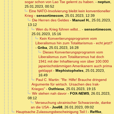
sogar schon von Lao Tse gelernt zu haben.
-
neptun
,
25.01.2023, 00:52
Eine NATO-Involvierung bleibt kein konventioneller
Krieg
-
sensortimecom
,
25.01.2023, 12:39
Die Herren des Geldes
-
Manuel H.
,
25.01.2023,
13:12
Wen du Krieg führen willst...
-
sensortimecom
,
25.01.2023, 15:16
Kein Konvertierungsprogramm vom
Liberalismus hin zum Totalitarismus - echt jetzt?
-
Griba
,
25.01.2023, 16:28
Dieses Konverterungsprogramm vom
Liberalismus zum Totalitarsmus hat doch
1941 mit der Inhaftierung von über 100.000
japanischstämmigen Amerikanern auch prima
geklappt
-
Mephistopheles
,
25.01.2023,
16:49
Paul C. Martin: "Re: Hilfe! Brauche dringend
Argumente für wirtsch. Ursachen des Irak-
Krieges"
-
Ostfriese
,
25.01.2023, 19:15
Wir stehen nah davor
-
FOX-NEWS
,
26.01.2023,
08:12
Verseuchung ukrainischer Schwarzerde, danke
an die USA
-
Joe68
,
26.01.2023, 09:02
Hauptsache Zulassungsbescheinigung Teil I
-
Reffke
,