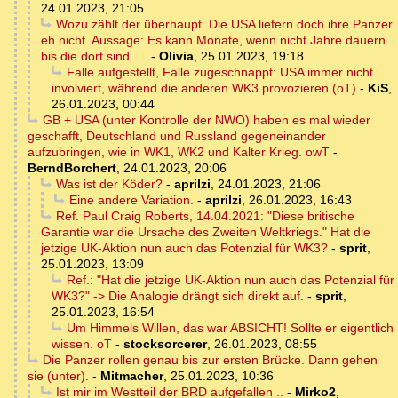
24.01.2023, 21:05
Wozu zählt der überhaupt. Die USA liefern doch ihre Panzer
eh nicht. Aussage: Es kann Monate, wenn nicht Jahre dauern
bis die dort sind.....
-
Olivia
,
25.01.2023, 19:18
Falle aufgestellt, Falle zugeschnappt: USA immer nicht
involviert, während die anderen WK3 provozieren (oT)
-
KiS
,
26.01.2023, 00:44
GB + USA (unter Kontrolle der NWO) haben es mal wieder
geschafft, Deutschland und Russland gegeneinander
aufzubringen, wie in WK1, WK2 und Kalter Krieg. owT
-
BerndBorchert
,
24.01.2023, 20:06
Was ist der Köder?
-
aprilzi
,
24.01.2023, 21:06
Eine andere Variation.
-
aprilzi
,
26.01.2023, 16:43
Ref. Paul Craig Roberts, 14.04.2021: "Diese britische
Garantie war die Ursache des Zweiten Weltkriegs." Hat die
jetzige UK-Aktion nun auch das Potenzial für WK3?
-
sprit
,
25.01.2023, 13:09
Ref.: "Hat die jetzige UK-Aktion nun auch das Potenzial für
WK3?" -> Die Analogie drängt sich direkt auf.
-
sprit
,
25.01.2023, 16:54
Um Himmels Willen, das war ABSICHT! Sollte er eigentlich
wissen. oT
-
stocksorcerer
,
26.01.2023, 08:55
Die Panzer rollen genau bis zur ersten Brücke. Dann gehen
sie (unter).
-
Mitmacher
,
25.01.2023, 10:36
Ist mir im Westteil der BRD aufgefallen ..
-
Mirko2
,