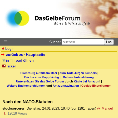
Suche:
Los
Login
zurück zur Hauptseite
in Thread öffnen
Ticker
Fluchtburg autark am Meer
|
Zum Tode Jürgen Küßners
|
Bücher vom Kopp-Verlag |
Datenschutzerklärung
Unterstützen Sie das Gelbe Forum
durch
Käufe bei Amazon
! |
Weitere Buchempfehlungen
und
Amazonnavigation
|
Cookie-Einstellungen
Nach den NATO-Statuten...
stocksorcerer
,
Dienstag, 24.01.2023, 18:40
(vor 1291 Tagen)
@ Manuel
H.
12018 Views