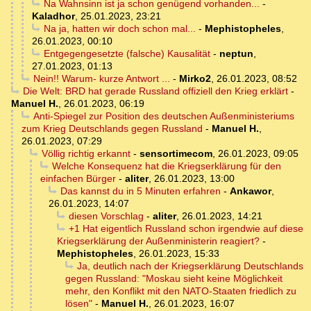
Na Wahnsinn ist ja schon genügend vorhanden...
-
Kaladhor
,
25.01.2023, 23:21
Na ja, hatten wir doch schon mal...
-
Mephistopheles
,
26.01.2023, 00:10
Entgegengesetzte (falsche) Kausalität
-
neptun
,
27.01.2023, 01:13
Nein!! Warum- kurze Antwort ...
-
Mirko2
,
26.01.2023, 08:52
Die Welt: BRD hat gerade Russland offiziell den Krieg erklärt
-
Manuel H.
,
26.01.2023, 06:19
Anti-Spiegel zur Position des deutschen Außenministeriums
zum Krieg Deutschlands gegen Russland
-
Manuel H.
,
26.01.2023, 07:29
Völlig richtig erkannt
-
sensortimecom
,
26.01.2023, 09:05
Welche Konsequenz hat die Kriegserklärung für den
einfachen Bürger
-
aliter
,
26.01.2023, 13:00
Das kannst du in 5 Minuten erfahren
-
Ankawor
,
26.01.2023, 14:07
diesen Vorschlag
-
aliter
,
26.01.2023, 14:21
+1 Hat eigentlich Russland schon irgendwie auf diese
Kriegserklärung der Außenministerin reagiert?
-
Mephistopheles
,
26.01.2023, 15:33
Ja, deutlich nach der Kriegserklärung Deutschlands
gegen Russland: "Moskau sieht keine Möglichkeit
mehr, den Konflikt mit den NATO-Staaten friedlich zu
lösen"
-
Manuel H.
,
26.01.2023, 16:07