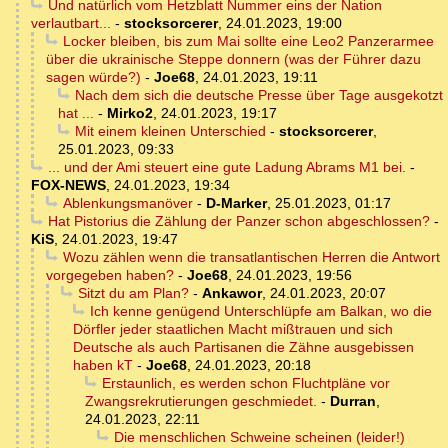
Und natürlich vom Hetzblatt Nummer eins der Nation
verlautbart...
-
stocksorcerer
,
24.01.2023, 19:00
Locker bleiben, bis zum Mai sollte eine Leo2 Panzerarmee
über die ukrainische Steppe donnern (was der Führer dazu
sagen würde?)
-
Joe68
,
24.01.2023, 19:11
Nach dem sich die deutsche Presse über Tage ausgekotzt
hat ...
-
Mirko2
,
24.01.2023, 19:17
Mit einem kleinen Unterschied
-
stocksorcerer
,
25.01.2023, 09:33
... und der Ami steuert eine gute Ladung Abrams M1 bei.
-
FOX-NEWS
,
24.01.2023, 19:34
Ablenkungsmanöver
-
D-Marker
,
25.01.2023, 01:17
Hat Pistorius die Zählung der Panzer schon abgeschlossen?
-
KiS
,
24.01.2023, 19:47
Wozu zählen wenn die transatlantischen Herren die Antwort
vorgegeben haben?
-
Joe68
,
24.01.2023, 19:56
Sitzt du am Plan?
-
Ankawor
,
24.01.2023, 20:07
Ich kenne genügend Unterschlüpfe am Balkan, wo die
Dörfler jeder staatlichen Macht mißtrauen und sich
Deutsche als auch Partisanen die Zähne ausgebissen
haben kT
-
Joe68
,
24.01.2023, 20:18
Erstaunlich, es werden schon Fluchtpläne vor
Zwangsrekrutierungen geschmiedet.
-
Durran
,
24.01.2023, 22:11
Die menschlichen Schweine scheinen (leider!)