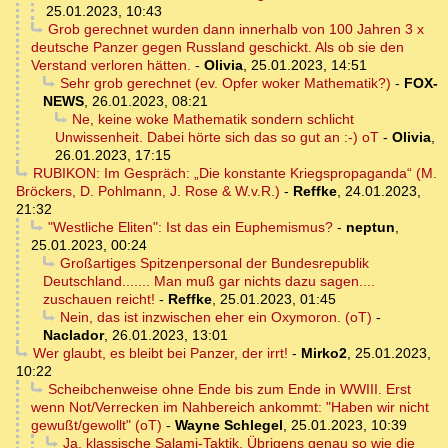
25.01.2023, 10:43
Grob gerechnet wurden dann innerhalb von 100 Jahren 3 x
deutsche Panzer gegen Russland geschickt. Als ob sie den
Verstand verloren hätten.
-
Olivia
,
25.01.2023, 14:51
Sehr grob gerechnet (ev. Opfer woker Mathematik?)
-
FOX-
NEWS
,
26.01.2023, 08:21
Ne, keine woke Mathematik sondern schlicht
Unwissenheit. Dabei hörte sich das so gut an :-) oT
-
Olivia
,
26.01.2023, 17:15
RUBIKON: Im Gespräch: „Die konstante Kriegspropaganda“ (M.
Bröckers, D. Pohlmann, J. Rose & W.v.R.)
-
Reffke
,
24.01.2023,
21:32
"Westliche Eliten": Ist das ein Euphemismus?
-
neptun
,
25.01.2023, 00:24
Großartiges Spitzenpersonal der Bundesrepublik
Deutschland....... Man muß gar nichts dazu sagen....
zuschauen reicht!
-
Reffke
,
25.01.2023, 01:45
Nein, das ist inzwischen eher ein Oxymoron. (oT)
-
Naclador
,
26.01.2023, 13:01
Wer glaubt, es bleibt bei Panzer, der irrt!
-
Mirko2
,
25.01.2023,
10:22
Scheibchenweise ohne Ende bis zum Ende in WWIII. Erst
wenn Not/Verrecken im Nahbereich ankommt: "Haben wir nicht
gewußt/gewollt" (oT)
-
Wayne Schlegel
,
25.01.2023, 10:39
Ja, klassische Salami-Taktik. Übrigens genau so wie die