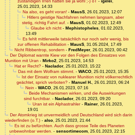
zuständigen Irren hätten sie ja wohl ;-) oT
-
igelei
,
25.01.2023, 14:33
Na also, es geht voran!
-
MausS
,
26.01.2023, 12:07
Hitlers geistige Nachfahren nehmen langsam, aber
stetig, richtig Fahrt auf.
-
MausS
,
01.02.2023, 12:49
Glaube ich nicht
-
Mephistopheles
,
01.02.2023,
13:49
Es fehlt mittlerweile tatsächlich nur noch sehr wenig, bis
zur offenen Rehabilitation
-
MausS
,
31.05.2024, 17:49
Nicht Ribbentrop, sondern
-
FredMeyer
,
26.01.2023, 00:42
Der Diplomat warnte Kiew vor den Folgen des Einsatzes von
Munition mit Uran
-
Mirko2
,
25.01.2023, 14:53
Hat er Recht?
-
Naclador
,
25.01.2023, 15:22
Das mit dem Wolfram stimmt.
-
WACO
,
25.01.2023, 15:35
Ist der Einsatz von nuklearer Munition nicht völkerrechtlich
geächtet, sprich verboten?
-
Manuel H.
,
26.01.2023, 06:24
Nein
-
WACO
,
26.01.2023, 07:16
Beide Mechanismen wirken, und die Auswirkungen
sind furchtbar.
-
Naclador
,
26.01.2023, 09:20
Uran ist ein Alphastrahler
-
Rainer
,
26.01.2023,
19:01
Der Atomkrieg ist unvermeidlich und Deutschland wird sich darin
wiederfinden (o.T.)
-
also
,
25.01.2023, 21:44
Es ist zu befürchten. Auch dass grosse Teile des Planeten
unbewohnbar werden.
-
sensortimecom
,
25.01.2023, 22:15