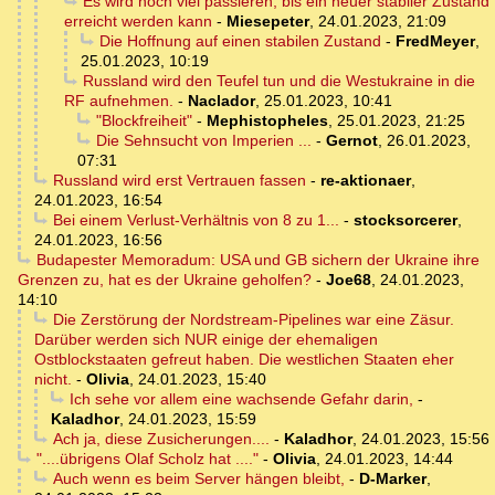
Es wird noch viel passieren, bis ein neuer stabiler Zustand
erreicht werden kann
-
Miesepeter
,
24.01.2023, 21:09
Die Hoffnung auf einen stabilen Zustand
-
FredMeyer
,
25.01.2023, 10:19
Russland wird den Teufel tun und die Westukraine in die
RF aufnehmen.
-
Naclador
,
25.01.2023, 10:41
"Blockfreiheit"
-
Mephistopheles
,
25.01.2023, 21:25
Die Sehnsucht von Imperien ...
-
Gernot
,
26.01.2023,
07:31
Russland wird erst Vertrauen fassen
-
re-aktionaer
,
24.01.2023, 16:54
Bei einem Verlust-Verhältnis von 8 zu 1...
-
stocksorcerer
,
24.01.2023, 16:56
Budapester Memoradum: USA und GB sichern der Ukraine ihre
Grenzen zu, hat es der Ukraine geholfen?
-
Joe68
,
24.01.2023,
14:10
Die Zerstörung der Nordstream-Pipelines war eine Zäsur.
Darüber werden sich NUR einige der ehemaligen
Ostblockstaaten gefreut haben. Die westlichen Staaten eher
nicht.
-
Olivia
,
24.01.2023, 15:40
Ich sehe vor allem eine wachsende Gefahr darin,
-
Kaladhor
,
24.01.2023, 15:59
Ach ja, diese Zusicherungen....
-
Kaladhor
,
24.01.2023, 15:56
"....übrigens Olaf Scholz hat ...."
-
Olivia
,
24.01.2023, 14:44
Auch wenn es beim Server hängen bleibt,
-
D-Marker
,