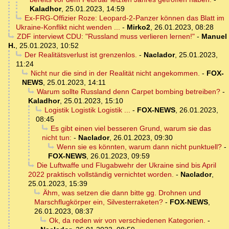
Kaladhor
,
25.01.2023, 14:59
Ex-FRG-Offizier Roze: Leopard-2-Panzer können das Blatt im
Ukraine-Konflikt nicht wenden ...
-
Mirko2
,
26.01.2023, 08:28
ZDF interviewt CDU: "Russland muss verlieren lernen!"
-
Manuel
H.
,
25.01.2023, 10:52
Der Realitätsverlust ist grenzenlos.
-
Naclador
,
25.01.2023,
11:24
Nicht nur die sind in der Realität nicht angekommen.
-
FOX-
NEWS
,
25.01.2023, 14:11
Warum sollte Russland denn Carpet bombing betreiben?
-
Kaladhor
,
25.01.2023, 15:10
Logistik Logistik Logistik ...
-
FOX-NEWS
,
26.01.2023,
08:45
Es gibt einen viel besseren Grund, warum sie das
nicht tun:
-
Naclador
,
26.01.2023, 09:30
Wenn sie es könnten, warum dann nicht punktuell?
-
FOX-NEWS
,
26.01.2023, 09:59
Die Luftwaffe und Flugabwehr der Ukraine sind bis April
2022 praktisch vollständig vernichtet worden.
-
Naclador
,
25.01.2023, 15:39
Ähm, was setzen die dann bitte gg. Drohnen und
Marschflugkörper ein, Silvesterraketen?
-
FOX-NEWS
,
26.01.2023, 08:37
Ok, da reden wir von verschiedenen Kategorien.
-