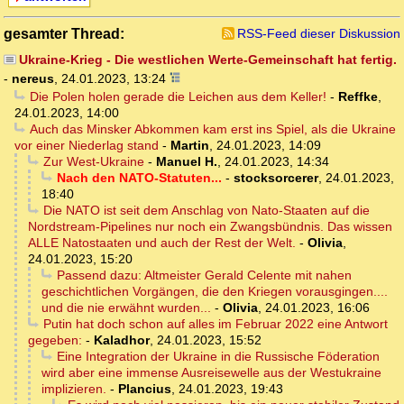
gesamter Thread:
RSS-Feed dieser Diskussion
Ukraine-Krieg - Die westlichen Werte-Gemeinschaft hat fertig.
-
nereus
,
24.01.2023, 13:24
Die Polen holen gerade die Leichen aus dem Keller!
-
Reffke
,
24.01.2023, 14:00
Auch das Minsker Abkommen kam erst ins Spiel, als die Ukraine
vor einer Niederlag stand
-
Martin
,
24.01.2023, 14:09
Zur West-Ukraine
-
Manuel H.
,
24.01.2023, 14:34
Nach den NATO-Statuten...
-
stocksorcerer
,
24.01.2023,
18:40
Die NATO ist seit dem Anschlag von Nato-Staaten auf die
Nordstream-Pipelines nur noch ein Zwangsbündnis. Das wissen
ALLE Natostaaten und auch der Rest der Welt.
-
Olivia
,
24.01.2023, 15:20
Passend dazu: Altmeister Gerald Celente mit nahen
geschichtlichen Vorgängen, die den Kriegen vorausgingen....
und die nie erwähnt wurden...
-
Olivia
,
24.01.2023, 16:06
Putin hat doch schon auf alles im Februar 2022 eine Antwort
gegeben:
-
Kaladhor
,
24.01.2023, 15:52
Eine Integration der Ukraine in die Russische Föderation
wird aber eine immense Ausreisewelle aus der Westukraine
implizieren.
-
Plancius
,
24.01.2023, 19:43