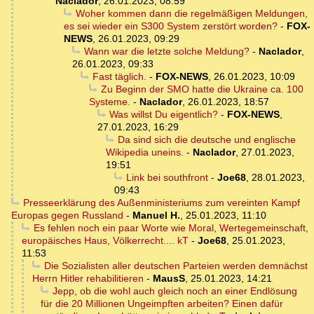
Naclador
,
26.01.2023, 08:59
Woher kommen dann die regelmäßigen Meldungen,
es sei wieder ein S300 System zerstört worden?
-
FOX-
NEWS
,
26.01.2023, 09:29
Wann war die letzte solche Meldung?
-
Naclador
,
26.01.2023, 09:33
Fast täglich.
-
FOX-NEWS
,
26.01.2023, 10:09
Zu Beginn der SMO hatte die Ukraine ca. 100
Systeme.
-
Naclador
,
26.01.2023, 18:57
Was willst Du eigentlich?
-
FOX-NEWS
,
27.01.2023, 16:29
Da sind sich die deutsche und englische
Wikipedia uneins.
-
Naclador
,
27.01.2023,
19:51
Link bei southfront
-
Joe68
,
28.01.2023,
09:43
Presseerklärung des Außenministeriums zum vereinten Kampf
Europas gegen Russland
-
Manuel H.
,
25.01.2023, 11:10
Es fehlen noch ein paar Worte wie Moral, Wertegemeinschaft,
europäisches Haus, Völkerrecht.... kT
-
Joe68
,
25.01.2023,
11:53
Die Sozialisten aller deutschen Parteien werden demnächst
Herrn Hitler rehabilitieren
-
MausS
,
25.01.2023, 14:21
Jepp, ob die wohl auch gleich noch an einer Endlösung
für die 20 Millionen Ungeimpften arbeiten? Einen dafür