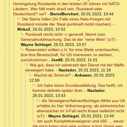
Umzingelung Russlands in den letzten 20 Jahren mit NATO-
Ländern. Wer fällt mehr drauf rein: Russland oder
Deutschland? owT
-
BerndBorchert
,
25.01.2023, 10:44
Die Steine fallen (Im Falle eines Nato-Krieges mit
Russland müsste der Staat punktuell mobil machen).
-
Mirko2
,
25.01.2023, 10:52
Punktuell reicht nicht -> generell. Nennt man
Generalmobilmachung. Das ist der "reine Wein" (oT)
-
Wayne Schlegel
,
25.01.2023, 10:57
Reservisten sollten u.U, für eine Weile untertauchen,
bzw ihre Bereitschaft, für US Interessen zu sterben,
zurücknehmen
-
Joe68
,
25.01.2023, 11:01
Wie gut, dass ich seinerzeit den Dienst mit der Waffe
verweigert habe.
-
Naclador
,
25.01.2023, 11:18
Machst du Scherze?
-
Ankawor
,
25.01.2023,
12:59
Ich habe keine Grundausbildung. Das heißt, ich
komme definitiv später dran.
-
Naclador
,
25.01.2023, 13:43
Als Verweigerer/fahnenflüchtiger Athlet aus UA
erhältst du hier Vollversorgung; als einheimischer
ebensolcher im V-Fall reicht Knast vielleicht nicht
(oT)
-
Wayne Schlegel
,
25.01.2023, 13:49
bin auch Komplettverweigerer und ü50 .... bevor
die mich holen sind viele andere schon längst weg