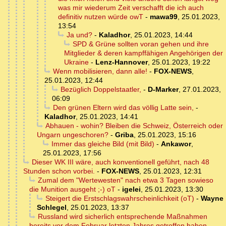
was mir wiederum Zeit verschafft die ich auch
definitiv nutzen würde owT
-
mawa99
,
25.01.2023,
13:54
Ja und?
-
Kaladhor
,
25.01.2023, 14:44
SPD & Grüne sollten voran gehen und ihre
Mitglieder & deren kampffähigen Angehörigen der
Ukraine
-
Lenz-Hannover
,
25.01.2023, 19:22
Wenn mobilisieren, dann alle!
-
FOX-NEWS
,
25.01.2023, 12:44
Bezüglich Doppelstaatler,
-
D-Marker
,
27.01.2023,
06:09
Den grünen Eltern wird das völlig Latte sein,
-
Kaladhor
,
25.01.2023, 14:41
Abhauen - wohin? Bleiben die Schweiz, Österreich oder
Ungarn ungeschoren?
-
Griba
,
25.01.2023, 15:16
Immer das gleiche Bild (mit Bild)
-
Ankawor
,
25.01.2023, 17:56
Dieser WK III wäre, auch konventionell geführt, nach 48
Stunden schon vorbei.
-
FOX-NEWS
,
25.01.2023, 12:31
Zumal dem "Wertewesten" nach etwa 3 Tagen sowieso
die Munition ausgeht ;-) oT
-
igelei
,
25.01.2023, 13:30
Steigert die Erstschlagswahrscheinlichkeit (oT)
-
Wayne
Schlegel
,
25.01.2023, 13:37
Russland wird sicherlich entsprechende Maßnahmen
bereits vor dem Februar letzten Jahres getroffen haben.
-