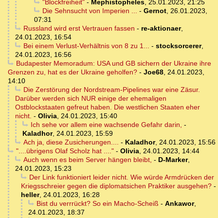
"Blockfreiheit"
-
Mephistopheles
,
25.01.2023, 21:25
Die Sehnsucht von Imperien ...
-
Gernot
,
26.01.2023,
07:31
Russland wird erst Vertrauen fassen
-
re-aktionaer
,
24.01.2023, 16:54
Bei einem Verlust-Verhältnis von 8 zu 1...
-
stocksorcerer
,
24.01.2023, 16:56
Budapester Memoradum: USA und GB sichern der Ukraine ihre
Grenzen zu, hat es der Ukraine geholfen?
-
Joe68
,
24.01.2023,
14:10
Die Zerstörung der Nordstream-Pipelines war eine Zäsur.
Darüber werden sich NUR einige der ehemaligen
Ostblockstaaten gefreut haben. Die westlichen Staaten eher
nicht.
-
Olivia
,
24.01.2023, 15:40
Ich sehe vor allem eine wachsende Gefahr darin,
-
Kaladhor
,
24.01.2023, 15:59
Ach ja, diese Zusicherungen....
-
Kaladhor
,
24.01.2023, 15:56
"....übrigens Olaf Scholz hat ...."
-
Olivia
,
24.01.2023, 14:44
Auch wenn es beim Server hängen bleibt,
-
D-Marker
,
24.01.2023, 15:23
Der Link funktioniert leider nicht. Wie würde Armdrücken der
Kriegsschreier gegen die diplomatsichen Praktiker ausgehen?
-
heller
,
24.01.2023, 16:28
Bist du verrrückt? So ein Macho-Scheiß
-
Ankawor
,
24.01.2023, 18:37