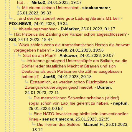
hat ...
-
Mirko2
,
24.01.2023, 19:17
Mit einem kleinen Unterschied
-
stocksorcerer
,
25.01.2023, 09:33
... und der Ami steuert eine gute Ladung Abrams M1 bei.
-
FOX-NEWS
,
24.01.2023, 19:34
Ablenkungsmanöver
-
D-Marker
,
25.01.2023, 01:17
Hat Pistorius die Zählung der Panzer schon abgeschlossen?
-
KiS
,
24.01.2023, 19:47
Wozu zählen wenn die transatlantischen Herren die Antwort
vorgegeben haben?
-
Joe68
,
24.01.2023, 19:56
Sitzt du am Plan?
-
Ankawor
,
24.01.2023, 20:07
Ich kenne genügend Unterschlüpfe am Balkan, wo die
Dörfler jeder staatlichen Macht mißtrauen und sich
Deutsche als auch Partisanen die Zähne ausgebissen
haben kT
-
Joe68
,
24.01.2023, 20:18
Erstaunlich, es werden schon Fluchtpläne vor
Zwangsrekrutierungen geschmiedet.
-
Durran
,
24.01.2023, 22:11
Die menschlichen Schweine scheinen (leider!)
sogar schon von Lao Tse gelernt zu haben.
-
neptun
,
25.01.2023, 00:52
Eine NATO-Involvierung bleibt kein konventioneller
Krieg
-
sensortimecom
,
25.01.2023, 12:39
Die Herren des Geldes
-
Manuel H.
,
25.01.2023,
13:12