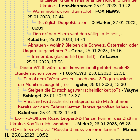
Mitglieder & deren kampffähigen Angehörigen der
Ukraine
-
Lenz-Hannover
,
25.01.2023, 19:22
Wenn mobilisieren, dann alle!
-
FOX-NEWS
,
25.01.2023, 12:44
Bezüglich Doppelstaatler,
-
D-Marker
,
27.01.2023,
06:09
Den grünen Eltern wird das völlig Latte sein,
-
Kaladhor
,
25.01.2023, 14:41
Abhauen - wohin? Bleiben die Schweiz, Österreich oder
Ungarn ungeschoren?
-
Griba
,
25.01.2023, 15:16
Immer das gleiche Bild (mit Bild)
-
Ankawor
,
25.01.2023, 17:56
Dieser WK III wäre, auch konventionell geführt, nach 48
Stunden schon vorbei.
-
FOX-NEWS
,
25.01.2023, 12:31
Zumal dem "Wertewesten" nach etwa 3 Tagen sowieso
die Munition ausgeht ;-) oT
-
igelei
,
25.01.2023, 13:30
Steigert die Erstschlagswahrscheinlichkeit (oT)
-
Wayne
Schlegel
,
25.01.2023, 13:37
Russland wird sicherlich entsprechende Maßnahmen
bereits vor dem Februar letzten Jahres getroffen haben.
-
Kaladhor
,
25.01.2023, 14:59
Ex-FRG-Offizier Roze: Leopard-2-Panzer können das Blatt im
Ukraine-Konflikt nicht wenden ...
-
Mirko2
,
26.01.2023, 08:28
ZDF interviewt CDU: "Russland muss verlieren lernen!"
-
Manuel
H.
,
25.01.2023, 10:52