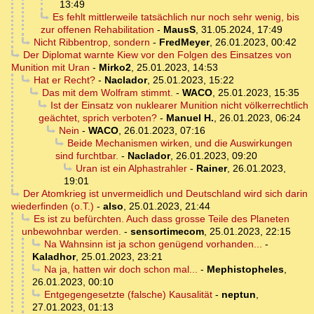
13:49
Es fehlt mittlerweile tatsächlich nur noch sehr wenig, bis
zur offenen Rehabilitation
-
MausS
,
31.05.2024, 17:49
Nicht Ribbentrop, sondern
-
FredMeyer
,
26.01.2023, 00:42
Der Diplomat warnte Kiew vor den Folgen des Einsatzes von
Munition mit Uran
-
Mirko2
,
25.01.2023, 14:53
Hat er Recht?
-
Naclador
,
25.01.2023, 15:22
Das mit dem Wolfram stimmt.
-
WACO
,
25.01.2023, 15:35
Ist der Einsatz von nuklearer Munition nicht völkerrechtlich
geächtet, sprich verboten?
-
Manuel H.
,
26.01.2023, 06:24
Nein
-
WACO
,
26.01.2023, 07:16
Beide Mechanismen wirken, und die Auswirkungen
sind furchtbar.
-
Naclador
,
26.01.2023, 09:20
Uran ist ein Alphastrahler
-
Rainer
,
26.01.2023,
19:01
Der Atomkrieg ist unvermeidlich und Deutschland wird sich darin
wiederfinden (o.T.)
-
also
,
25.01.2023, 21:44
Es ist zu befürchten. Auch dass grosse Teile des Planeten
unbewohnbar werden.
-
sensortimecom
,
25.01.2023, 22:15
Na Wahnsinn ist ja schon genügend vorhanden...
-
Kaladhor
,
25.01.2023, 23:21
Na ja, hatten wir doch schon mal...
-
Mephistopheles
,
26.01.2023, 00:10
Entgegengesetzte (falsche) Kausalität
-
neptun
,
27.01.2023, 01:13