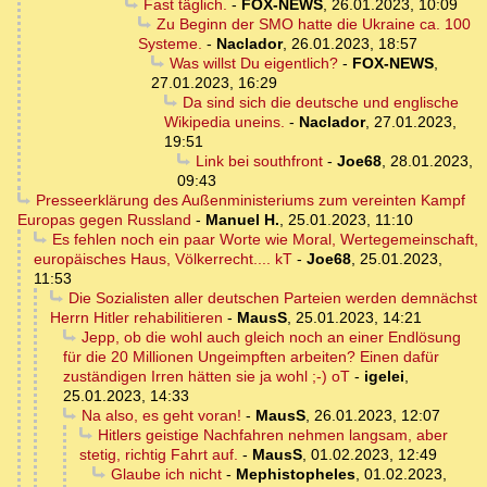
Fast täglich.
-
FOX-NEWS
,
26.01.2023, 10:09
Zu Beginn der SMO hatte die Ukraine ca. 100
Systeme.
-
Naclador
,
26.01.2023, 18:57
Was willst Du eigentlich?
-
FOX-NEWS
,
27.01.2023, 16:29
Da sind sich die deutsche und englische
Wikipedia uneins.
-
Naclador
,
27.01.2023,
19:51
Link bei southfront
-
Joe68
,
28.01.2023,
09:43
Presseerklärung des Außenministeriums zum vereinten Kampf
Europas gegen Russland
-
Manuel H.
,
25.01.2023, 11:10
Es fehlen noch ein paar Worte wie Moral, Wertegemeinschaft,
europäisches Haus, Völkerrecht.... kT
-
Joe68
,
25.01.2023,
11:53
Die Sozialisten aller deutschen Parteien werden demnächst
Herrn Hitler rehabilitieren
-
MausS
,
25.01.2023, 14:21
Jepp, ob die wohl auch gleich noch an einer Endlösung
für die 20 Millionen Ungeimpften arbeiten? Einen dafür
zuständigen Irren hätten sie ja wohl ;-) oT
-
igelei
,
25.01.2023, 14:33
Na also, es geht voran!
-
MausS
,
26.01.2023, 12:07
Hitlers geistige Nachfahren nehmen langsam, aber
stetig, richtig Fahrt auf.
-
MausS
,
01.02.2023, 12:49
Glaube ich nicht
-
Mephistopheles
,
01.02.2023,