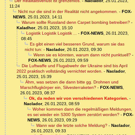
Der Realitätsverlust ist grenzenlos.
-
Naclador
,
25.01.2023,
11:24
Nicht nur die sind in der Realität nicht angekommen.
-
FOX-
NEWS
,
25.01.2023, 14:11
Warum sollte Russland denn Carpet bombing betreiben?
-
Kaladhor
,
25.01.2023, 15:10
Logistik Logistik Logistik ...
-
FOX-NEWS
,
26.01.2023,
08:45
Es gibt einen viel besseren Grund, warum sie das
nicht tun:
-
Naclador
,
26.01.2023, 09:30
Wenn sie es könnten, warum dann nicht punktuell?
-
FOX-NEWS
,
26.01.2023, 09:59
Die Luftwaffe und Flugabwehr der Ukraine sind bis April
2022 praktisch vollständig vernichtet worden.
-
Naclador
,
25.01.2023, 15:39
Ähm, was setzen die dann bitte gg. Drohnen und
Marschflugkörper ein, Silvesterraketen?
-
FOX-NEWS
,
26.01.2023, 08:37
Ok, da reden wir von verschiedenen Kategorien.
-
Naclador
,
26.01.2023, 08:59
Woher kommen dann die regelmäßigen Meldungen,
es sei wieder ein S300 System zerstört worden?
-
FOX-
NEWS
,
26.01.2023, 09:29
Wann war die letzte solche Meldung?
-
Naclador
,
26.01.2023, 09:33