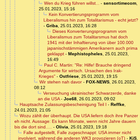
Wen du Krieg führen willst...
-
sensortimecom
,
25.01.2023, 15:16
Kein Konvertierungsprogramm vom
Liberalismus hin zum Totalitarismus - echt jetzt?
-
Griba
,
25.01.2023, 16:28
Dieses Konverterungsprogramm vom
Liberalismus zum Totalitarsmus hat doch
1941 mit der Inhaftierung von über 100.000
japanischstämmigen Amerikanern auch prima
geklappt
-
Mephistopheles
,
25.01.2023,
16:49
Paul C. Martin: "Re: Hilfe! Brauche dringend
Argumente für wirtsch. Ursachen des Irak-
Krieges"
-
Ostfriese
,
25.01.2023, 19:15
Wir stehen nah davor
-
FOX-NEWS
,
26.01.2023,
08:12
Verseuchung ukrainischer Schwarzerde, danke
an die USA
-
Joe68
,
26.01.2023, 09:02
Hauptsache Zulassungsbescheinigung Teil I
-
Reffke
,
24.01.2023, 21:05
Wozu zählt der überhaupt. Die USA liefern doch ihre Panzer
eh nicht. Aussage: Es kann Monate, wenn nicht Jahre dauern
bis die dort sind.....
-
Olivia
,
25.01.2023, 19:18
Falle aufgestellt, Falle zugeschnappt: USA immer nicht
involviert, während die anderen WK3 provozieren (oT)
-
KiS
,