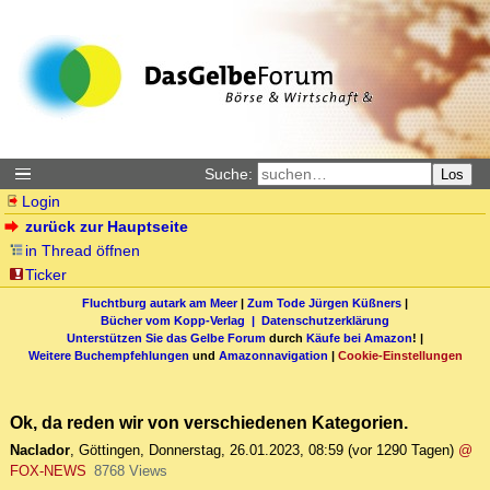
Suche:
Los
Login
zurück zur Hauptseite
in Thread öffnen
Ticker
Fluchtburg autark am Meer
|
Zum Tode Jürgen Küßners
|
Bücher vom Kopp-Verlag |
Datenschutzerklärung
Unterstützen Sie das Gelbe Forum
durch
Käufe bei Amazon
! |
Weitere Buchempfehlungen
und
Amazonnavigation
|
Cookie-Einstellungen
Ok, da reden wir von verschiedenen Kategorien.
Naclador
,
Göttingen
,
Donnerstag, 26.01.2023, 08:59
(vor 1290 Tagen)
@
FOX-NEWS
8768 Views