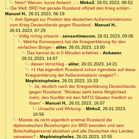
Nein!! Warum- kurze Antwort ...
-
Mirko2
,
26.01.2023, 08:52
Die Welt: BRD hat gerade Russland offiziell den Krieg erklärt
-
Manuel H.
,
26.01.2023, 06:19
Anti-Spiegel zur Position des deutschen Außenministeriums
zum Krieg Deutschlands gegen Russland
-
Manuel H.
,
26.01.2023, 07:29
Völlig richtig erkannt
-
sensortimecom
,
26.01.2023, 09:05
Welche Konsequenz hat die Kriegserklärung für den
einfachen Bürger
-
aliter
,
26.01.2023, 13:00
Das kannst du in 5 Minuten erfahren
-
Ankawor
,
26.01.2023, 14:07
diesen Vorschlag
-
aliter
,
26.01.2023, 14:21
+1 Hat eigentlich Russland schon irgendwie auf diese
Kriegserklärung der Außenministerin reagiert?
-
Mephistopheles
,
26.01.2023, 15:33
Ja, deutlich nach der Kriegserklärung Deutschlands
gegen Russland: "Moskau sieht keine Möglichkeit
mehr, den Konflikt mit den NATO-Staaten friedlich zu
lösen"
-
Manuel H.
,
26.01.2023, 16:07
Ursache und Wirkung:
-
Mirko2
,
26.01.2023,
16:56
Müsste da nicht eigentlich erstmal Russland die
diplomatischen Beziehungen zur BRD beenden und sein
Botschaftspersonal abziehen und alle Deutschen des Landes
verweisen?
-
Mephistopheles
,
26.01.2023, 10:55