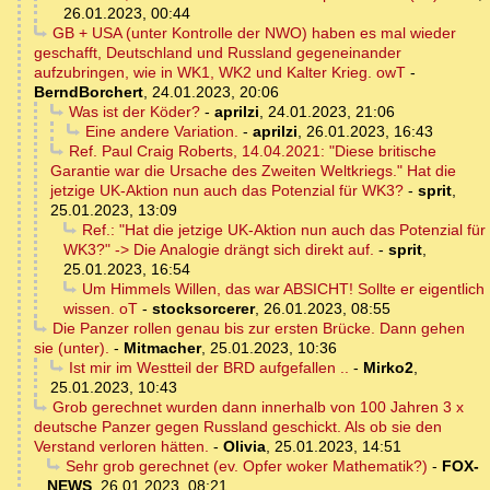
26.01.2023, 00:44
GB + USA (unter Kontrolle der NWO) haben es mal wieder
geschafft, Deutschland und Russland gegeneinander
aufzubringen, wie in WK1, WK2 und Kalter Krieg. owT
-
BerndBorchert
,
24.01.2023, 20:06
Was ist der Köder?
-
aprilzi
,
24.01.2023, 21:06
Eine andere Variation.
-
aprilzi
,
26.01.2023, 16:43
Ref. Paul Craig Roberts, 14.04.2021: "Diese britische
Garantie war die Ursache des Zweiten Weltkriegs." Hat die
jetzige UK-Aktion nun auch das Potenzial für WK3?
-
sprit
,
25.01.2023, 13:09
Ref.: "Hat die jetzige UK-Aktion nun auch das Potenzial für
WK3?" -> Die Analogie drängt sich direkt auf.
-
sprit
,
25.01.2023, 16:54
Um Himmels Willen, das war ABSICHT! Sollte er eigentlich
wissen. oT
-
stocksorcerer
,
26.01.2023, 08:55
Die Panzer rollen genau bis zur ersten Brücke. Dann gehen
sie (unter).
-
Mitmacher
,
25.01.2023, 10:36
Ist mir im Westteil der BRD aufgefallen ..
-
Mirko2
,
25.01.2023, 10:43
Grob gerechnet wurden dann innerhalb von 100 Jahren 3 x
deutsche Panzer gegen Russland geschickt. Als ob sie den
Verstand verloren hätten.
-
Olivia
,
25.01.2023, 14:51
Sehr grob gerechnet (ev. Opfer woker Mathematik?)
-
FOX-
NEWS
,
26.01.2023, 08:21