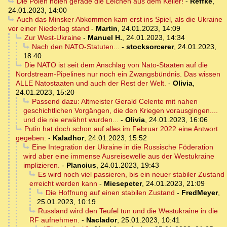
Die Polen holen gerade die Leichen aus dem Keller!
-
Reffke
,
24.01.2023, 14:00
Auch das Minsker Abkommen kam erst ins Spiel, als die Ukraine
vor einer Niederlag stand
-
Martin
,
24.01.2023, 14:09
Zur West-Ukraine
-
Manuel H.
,
24.01.2023, 14:34
Nach den NATO-Statuten...
-
stocksorcerer
,
24.01.2023,
18:40
Die NATO ist seit dem Anschlag von Nato-Staaten auf die
Nordstream-Pipelines nur noch ein Zwangsbündnis. Das wissen
ALLE Natostaaten und auch der Rest der Welt.
-
Olivia
,
24.01.2023, 15:20
Passend dazu: Altmeister Gerald Celente mit nahen
geschichtlichen Vorgängen, die den Kriegen vorausgingen....
und die nie erwähnt wurden...
-
Olivia
,
24.01.2023, 16:06
Putin hat doch schon auf alles im Februar 2022 eine Antwort
gegeben:
-
Kaladhor
,
24.01.2023, 15:52
Eine Integration der Ukraine in die Russische Föderation
wird aber eine immense Ausreisewelle aus der Westukraine
implizieren.
-
Plancius
,
24.01.2023, 19:43
Es wird noch viel passieren, bis ein neuer stabiler Zustand
erreicht werden kann
-
Miesepeter
,
24.01.2023, 21:09
Die Hoffnung auf einen stabilen Zustand
-
FredMeyer
,
25.01.2023, 10:19
Russland wird den Teufel tun und die Westukraine in die
RF aufnehmen.
-
Naclador
,
25.01.2023, 10:41