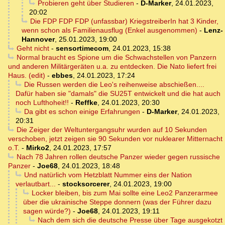
Probieren geht über Studieren
-
D-Marker
,
24.01.2023,
20:02
Die FDP FDP FDP (unfassbar) KriegstreiberIn hat 3 Kinder,
wenn schon als Familienausflug (Enkel ausgenommen)
-
Lenz-
Hannover
,
25.01.2023, 19:00
Geht nicht
-
sensortimecom
,
24.01.2023, 15:38
Normal braucht es Spione um die Schwachstellen von Panzern
und anderen Militärgeräten u.a. zu entdecken. Die Nato liefert frei
Haus. (edit)
-
ebbes
,
24.01.2023, 17:24
Die Russen werden die Leo's reihenweise abschießen....
Dafür haben sie "damals" die SU25T entwickelt und die hat auch
noch Lufthoheit!!
-
Reffke
,
24.01.2023, 20:30
Da gibt es schon einige Erfahrungen
-
D-Marker
,
24.01.2023,
20:31
Die Zeiger der Weltuntergangsuhr wurden auf 10 Sekunden
verschoben, jetzt zeigen sie 90 Sekunden vor nuklearer Mitternacht
o.T.
-
Mirko2
,
24.01.2023, 17:57
Nach 78 Jahren rollen deutsche Panzer wieder gegen russische
Panzer
-
Joe68
,
24.01.2023, 18:48
Und natürlich vom Hetzblatt Nummer eins der Nation
verlautbart...
-
stocksorcerer
,
24.01.2023, 19:00
Locker bleiben, bis zum Mai sollte eine Leo2 Panzerarmee
über die ukrainische Steppe donnern (was der Führer dazu
sagen würde?)
-
Joe68
,
24.01.2023, 19:11
Nach dem sich die deutsche Presse über Tage ausgekotzt