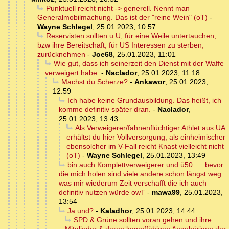
Punktuell reicht nicht -> generell. Nennt man
Generalmobilmachung. Das ist der "reine Wein" (oT)
-
Wayne Schlegel
,
25.01.2023, 10:57
Reservisten sollten u.U, für eine Weile untertauchen,
bzw ihre Bereitschaft, für US Interessen zu sterben,
zurücknehmen
-
Joe68
,
25.01.2023, 11:01
Wie gut, dass ich seinerzeit den Dienst mit der Waffe
verweigert habe.
-
Naclador
,
25.01.2023, 11:18
Machst du Scherze?
-
Ankawor
,
25.01.2023,
12:59
Ich habe keine Grundausbildung. Das heißt, ich
komme definitiv später dran.
-
Naclador
,
25.01.2023, 13:43
Als Verweigerer/fahnenflüchtiger Athlet aus UA
erhältst du hier Vollversorgung; als einheimischer
ebensolcher im V-Fall reicht Knast vielleicht nicht
(oT)
-
Wayne Schlegel
,
25.01.2023, 13:49
bin auch Komplettverweigerer und ü50 .... bevor
die mich holen sind viele andere schon längst weg
was mir wiederum Zeit verschafft die ich auch
definitiv nutzen würde owT
-
mawa99
,
25.01.2023,
13:54
Ja und?
-
Kaladhor
,
25.01.2023, 14:44
SPD & Grüne sollten voran gehen und ihre