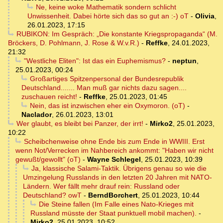
Ne, keine woke Mathematik sondern schlicht
Unwissenheit. Dabei hörte sich das so gut an :-) oT
-
Olivia
,
26.01.2023, 17:15
RUBIKON: Im Gespräch: „Die konstante Kriegspropaganda“ (M.
Bröckers, D. Pohlmann, J. Rose & W.v.R.)
-
Reffke
,
24.01.2023,
21:32
"Westliche Eliten": Ist das ein Euphemismus?
-
neptun
,
25.01.2023, 00:24
Großartiges Spitzenpersonal der Bundesrepublik
Deutschland....... Man muß gar nichts dazu sagen....
zuschauen reicht!
-
Reffke
,
25.01.2023, 01:45
Nein, das ist inzwischen eher ein Oxymoron. (oT)
-
Naclador
,
26.01.2023, 13:01
Wer glaubt, es bleibt bei Panzer, der irrt!
-
Mirko2
,
25.01.2023,
10:22
Scheibchenweise ohne Ende bis zum Ende in WWIII. Erst
wenn Not/Verrecken im Nahbereich ankommt: "Haben wir nicht
gewußt/gewollt" (oT)
-
Wayne Schlegel
,
25.01.2023, 10:39
Ja, klassische Salami-Taktik. Übrigens genau so wie die
Umzingelung Russlands in den letzten 20 Jahren mit NATO-
Ländern. Wer fällt mehr drauf rein: Russland oder
Deutschland? owT
-
BerndBorchert
,
25.01.2023, 10:44
Die Steine fallen (Im Falle eines Nato-Krieges mit
Russland müsste der Staat punktuell mobil machen).
-
Mirko2
,
25.01.2023, 10:52