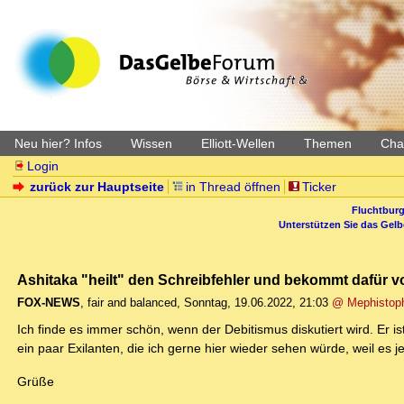
Neu hier? Infos
Wissen
Elliott-Wellen
Themen
Char
Login
zurück zur Hauptseite
in Thread öffnen
Ticker
Fluchtburg
Unterstützen Sie das Gel
Ashitaka "heilt" den Schreibfehler und bekommt dafür vo
FOX-NEWS
,
fair and balanced
,
Sonntag, 19.06.2022, 21:03
@ Mephistop
Ich finde es immer schön, wenn der Debitismus diskutiert wird. Er i
ein paar Exilanten, die ich gerne hier wieder sehen würde, weil es 
Grüße