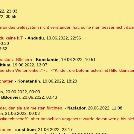
22, 23:03
22, 00:55
 man das Geldsystem nicht verstanden hat, sollte man besser nicht dam
u keine k.T.
-
Andudu
,
19.06.2022, 22:56
00:30
6:52
Anastasia-Büchern
-
Konstantin
,
19.06.2022, 10:51
itium
,
19.06.2022, 13:07
ersten Weltenlenker."> ... <"Kinder, die Betonmasten mit Hilfe kleinster
chatten
-
Konstantin
,
19.06.2022, 18:29
in
,
20.06.2022, 00:03
-
BBouvier
,
20.06.2022, 00:43
der, den sie am meisten fürchten.
-
Naclador
,
20.06.2022, 11:08
um
,
21.06.2022, 00:03
sknechtschaft", aber tatsächlich umgesetzt wurde davon wenig bis nich
rogramm
-
solstitium
,
21.06.2022, 23:17