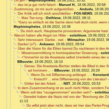
Oh jeh!
-
Mephistopheles
,
18.06.2022, 20:52
das ist ja gar nicht falsch
-
Manuel H.
,
18.06.2022, 20:58
Zustimmung, ist mir auch aufgestoßen...
-
Andudu
,
18.06.20
Der Kritik will ich mich anschließen
-
FOX-NEWS
,
19.06.20
Mao Tse-tung
-
Ostfriese
,
19.06.2022, 08:11
"Ganz so einfach ist die Sache dann halt doch nicht, wenn
Mephistopheles
,
19.06.2022, 10:38
Du mich auch, Hauptsache provozieren, Argumente hast d
Warum haben alle Angst vor Hitler
-
solstitium
,
19.06.2022, 
Sehr interessant. Danke.. owt.
-
Mitmacher
,
19.06.2022, 0
Danke! (oT)
-
Ankawor
,
19.06.2022, 09:54
Über die Vision für die Eliten kannst Du nachlesen in den 
Wissensvermittlung in homöopatischer Dosierung
-
solst
<"Immerhin ist die Anastasia selbst Urenkelin eines der ob
BBouvier
,
19.06.2022, 16:10
Genau: Die Anastasia-Bücher stellen die Bibel in den S
ad hominem ...
-
BBouvier
,
19.06.2022, 20:29
Wenn Du mit Diffamierung anfängst ...
-
Konstant
Kreisch!! ... eine Diffamierung von der Literatur!
Götter bei der Arbeit ....
-
NST
,
20.06.2022, 03:53
In dem Zusammenhang ist es auch nicht Hitler, sondern Fe
Wann soll das "rausgenommen" worden sein?
-
solstiti
Geredet haben die Nazis viel von der "Brechung der Zin
11:13
Du willst jetzt aber nicht, dass wir hier das Partei-P