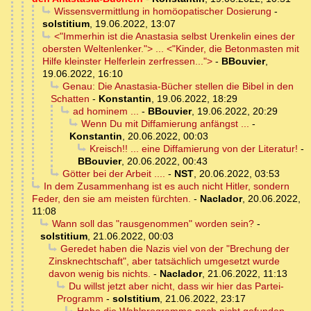
Wissensvermittlung in homöopatischer Dosierung
-
solstitium
,
19.06.2022, 13:07
<"Immerhin ist die Anastasia selbst Urenkelin eines der
obersten Weltenlenker."> ... <"Kinder, die Betonmasten mit
Hilfe kleinster Helferlein zerfressen...">
-
BBouvier
,
19.06.2022, 16:10
Genau: Die Anastasia-Bücher stellen die Bibel in den
Schatten
-
Konstantin
,
19.06.2022, 18:29
ad hominem ...
-
BBouvier
,
19.06.2022, 20:29
Wenn Du mit Diffamierung anfängst ...
-
Konstantin
,
20.06.2022, 00:03
Kreisch!! ... eine Diffamierung von der Literatur!
-
BBouvier
,
20.06.2022, 00:43
Götter bei der Arbeit ....
-
NST
,
20.06.2022, 03:53
In dem Zusammenhang ist es auch nicht Hitler, sondern
Feder, den sie am meisten fürchten.
-
Naclador
,
20.06.2022,
11:08
Wann soll das "rausgenommen" worden sein?
-
solstitium
,
21.06.2022, 00:03
Geredet haben die Nazis viel von der "Brechung der
Zinsknechtschaft", aber tatsächlich umgesetzt wurde
davon wenig bis nichts.
-
Naclador
,
21.06.2022, 11:13
Du willst jetzt aber nicht, dass wir hier das Partei-
Programm
-
solstitium
,
21.06.2022, 23:17