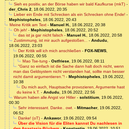
Sieh es positiv, an der Börse haben wir bald Kaufkurse (mkT)
-
der_Chris 2
,
18.06.2022, 20:35
Lieber ein Ende mit Schrecken als ein Schrecken ohne Ende!
-
Mephistopheles
,
18.06.2022, 20:43
Meine Kritik am Text
-
Manuel H.
,
18.06.2022, 20:38
Oh jeh!
-
Mephistopheles
,
18.06.2022, 20:52
das ist ja gar nicht falsch
-
Manuel H.
,
18.06.2022, 20:58
Zustimmung, ist mir auch aufgestoßen...
-
Andudu
,
18.06.2022, 23:03
Der Kritik will ich mich anschließen
-
FOX-NEWS
,
19.06.2022, 00:55
Mao Tse-tung
-
Ostfriese
,
19.06.2022, 08:11
"Ganz so einfach ist die Sache dann halt doch nicht, wenn
man das Geldsystem nicht verstanden hat, sollte man besser
nicht damit argumentieren."!
-
Mephistopheles
,
19.06.2022,
10:38
Du mich auch, Hauptsache provozieren, Argumente hast
du keine k.T.
-
Andudu
,
19.06.2022, 22:56
Warum haben alle Angst vor Hitler
-
solstitium
,
19.06.2022,
00:30
Sehr interessant. Danke.. owt.
-
Mitmacher
,
19.06.2022,
06:52
Danke! (oT)
-
Ankawor
,
19.06.2022, 09:54
Über die Vision für die Eliten kannst Du nachlesen in
den Anastasia-Büchern
-
Konstantin
,
19.06.2022, 10:51