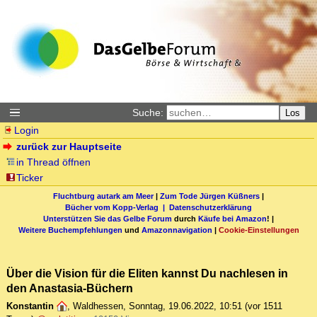
Suche:
Los
Login
zurück zur Hauptseite
in Thread öffnen
Ticker
Fluchtburg autark am Meer
|
Zum Tode Jürgen Küßners
|
Bücher vom Kopp-Verlag |
Datenschutzerklärung
Unterstützen Sie das Gelbe Forum
durch
Käufe bei Amazon
! |
Weitere Buchempfehlungen
und
Amazonnavigation
|
Cookie-Einstellungen
Über die Vision für die Eliten kannst Du nachlesen in
den Anastasia-Büchern
Konstantin
,
Waldhessen
,
Sonntag, 19.06.2022, 10:51
(vor 1511