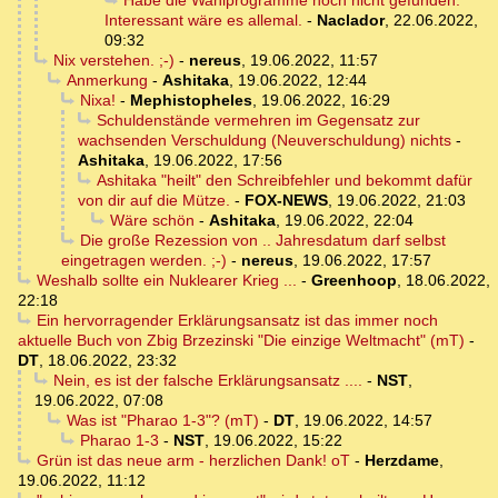
Habe die Wahlprogramme noch nicht gefunden.
Interessant wäre es allemal.
-
Naclador
,
22.06.2022,
09:32
Nix verstehen. ;-)
-
nereus
,
19.06.2022, 11:57
Anmerkung
-
Ashitaka
,
19.06.2022, 12:44
Nixa!
-
Mephistopheles
,
19.06.2022, 16:29
Schuldenstände vermehren im Gegensatz zur
wachsenden Verschuldung (Neuverschuldung) nichts
-
Ashitaka
,
19.06.2022, 17:56
Ashitaka "heilt" den Schreibfehler und bekommt dafür
von dir auf die Mütze.
-
FOX-NEWS
,
19.06.2022, 21:03
Wäre schön
-
Ashitaka
,
19.06.2022, 22:04
Die große Rezession von .. Jahresdatum darf selbst
eingetragen werden. ;-)
-
nereus
,
19.06.2022, 17:57
Weshalb sollte ein Nuklearer Krieg ...
-
Greenhoop
,
18.06.2022,
22:18
Ein hervorragender Erklärungsansatz ist das immer noch
aktuelle Buch von Zbig Brzezinski "Die einzige Weltmacht" (mT)
-
DT
,
18.06.2022, 23:32
Nein, es ist der falsche Erklärungsansatz ....
-
NST
,
19.06.2022, 07:08
Was ist "Pharao 1-3"? (mT)
-
DT
,
19.06.2022, 14:57
Pharao 1-3
-
NST
,
19.06.2022, 15:22
Grün ist das neue arm - herzlichen Dank! oT
-
Herzdame
,
19.06.2022, 11:12