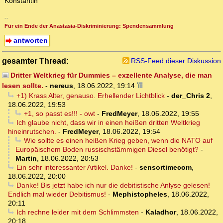
Konstantin
--
Für ein Ende der Anastasia-Diskriminierung: Spendensammlung
antworten
gesamter Thread:
RSS-Feed dieser Diskussion
Dritter Weltkrieg für Dummies – exzellente Analyse, die man
lesen sollte.
-
nereus
,
18.06.2022, 19:14
+1) Krass Alter, genauso. Erhellender Lichtblick
-
der_Chris 2
,
18.06.2022, 19:53
+1, so passt es!!! - owt
-
FredMeyer
,
18.06.2022, 19:55
Ich glaube nicht, dass wir in einen heißen dritten Weltkrieg
hineinrutschen.
-
FredMeyer
,
18.06.2022, 19:54
Wie sollte es einen heißen Krieg geben, wenn die NATO auf
Europäischem Boden russischstämmigen Diesel benötigt?
-
Martin
,
18.06.2022, 20:53
Ein sehr interessanter Artikel. Danke!
-
sensortimecom
,
18.06.2022, 20:00
Danke! Bis jetzt habe ich nur die debitistische Anlyse gelesen!
Endlich mal wieder Debitismus!
-
Mephistopheles
,
18.06.2022,
20:11
Ich rechne leider mit dem Schlimmsten
-
Kaladhor
,
18.06.2022,
20:18