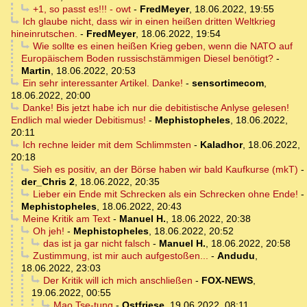
+1, so passt es!!! - owt
-
FredMeyer
,
18.06.2022, 19:55
Ich glaube nicht, dass wir in einen heißen dritten Weltkrieg
hineinrutschen.
-
FredMeyer
,
18.06.2022, 19:54
Wie sollte es einen heißen Krieg geben, wenn die NATO auf
Europäischem Boden russischstämmigen Diesel benötigt?
-
Martin
,
18.06.2022, 20:53
Ein sehr interessanter Artikel. Danke!
-
sensortimecom
,
18.06.2022, 20:00
Danke! Bis jetzt habe ich nur die debitistische Anlyse gelesen!
Endlich mal wieder Debitismus!
-
Mephistopheles
,
18.06.2022,
20:11
Ich rechne leider mit dem Schlimmsten
-
Kaladhor
,
18.06.2022,
20:18
Sieh es positiv, an der Börse haben wir bald Kaufkurse (mkT)
-
der_Chris 2
,
18.06.2022, 20:35
Lieber ein Ende mit Schrecken als ein Schrecken ohne Ende!
-
Mephistopheles
,
18.06.2022, 20:43
Meine Kritik am Text
-
Manuel H.
,
18.06.2022, 20:38
Oh jeh!
-
Mephistopheles
,
18.06.2022, 20:52
das ist ja gar nicht falsch
-
Manuel H.
,
18.06.2022, 20:58
Zustimmung, ist mir auch aufgestoßen...
-
Andudu
,
18.06.2022, 23:03
Der Kritik will ich mich anschließen
-
FOX-NEWS
,
19.06.2022, 00:55
Mao Tse-tung
-
Ostfriese
,
19.06.2022, 08:11