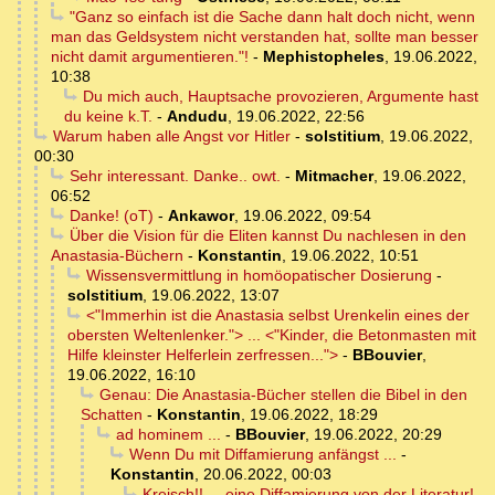
"Ganz so einfach ist die Sache dann halt doch nicht, wenn
man das Geldsystem nicht verstanden hat, sollte man besser
nicht damit argumentieren."!
-
Mephistopheles
,
19.06.2022,
10:38
Du mich auch, Hauptsache provozieren, Argumente hast
du keine k.T.
-
Andudu
,
19.06.2022, 22:56
Warum haben alle Angst vor Hitler
-
solstitium
,
19.06.2022,
00:30
Sehr interessant. Danke.. owt.
-
Mitmacher
,
19.06.2022,
06:52
Danke! (oT)
-
Ankawor
,
19.06.2022, 09:54
Über die Vision für die Eliten kannst Du nachlesen in den
Anastasia-Büchern
-
Konstantin
,
19.06.2022, 10:51
Wissensvermittlung in homöopatischer Dosierung
-
solstitium
,
19.06.2022, 13:07
<"Immerhin ist die Anastasia selbst Urenkelin eines der
obersten Weltenlenker."> ... <"Kinder, die Betonmasten mit
Hilfe kleinster Helferlein zerfressen...">
-
BBouvier
,
19.06.2022, 16:10
Genau: Die Anastasia-Bücher stellen die Bibel in den
Schatten
-
Konstantin
,
19.06.2022, 18:29
ad hominem ...
-
BBouvier
,
19.06.2022, 20:29
Wenn Du mit Diffamierung anfängst ...
-
Konstantin
,
20.06.2022, 00:03
Kreisch!! ... eine Diffamierung von der Literatur!
-