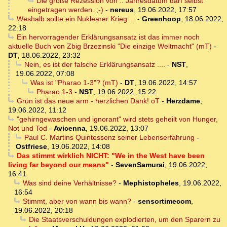
Die große Rezession von .. Jahresdatum darf selbst
eingetragen werden. ;-)
-
nereus
,
19.06.2022, 17:57
Weshalb sollte ein Nuklearer Krieg ...
-
Greenhoop
,
18.06.2022,
22:18
Ein hervorragender Erklärungsansatz ist das immer noch
aktuelle Buch von Zbig Brzezinski "Die einzige Weltmacht" (mT)
-
DT
,
18.06.2022, 23:32
Nein, es ist der falsche Erklärungsansatz ....
-
NST
,
19.06.2022, 07:08
Was ist "Pharao 1-3"? (mT)
-
DT
,
19.06.2022, 14:57
Pharao 1-3
-
NST
,
19.06.2022, 15:22
Grün ist das neue arm - herzlichen Dank! oT
-
Herzdame
,
19.06.2022, 11:12
"gehirngewaschen und ignorant" wird stets geheilt von Hunger,
Not und Tod
-
Avicenna
,
19.06.2022, 13:07
Paul C. Martins Quintessenz seiner Lebenserfahrung
-
Ostfriese
,
19.06.2022, 14:08
Das stimmt wirklich NICHT: "We in the West have been
living far beyond our means"
-
SevenSamurai
,
19.06.2022,
16:41
Was sind deine Verhältnisse?
-
Mephistopheles
,
19.06.2022,
16:54
Stimmt, aber von wann bis wann?
-
sensortimecom
,
19.06.2022, 20:18
Die Staatsverschuldungen explodierten, um den Sparern zu