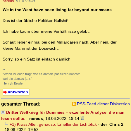
nereus
9110 Views
We in the West have been living far beyond our means
Das ist der übliche Politiker-Bullshit!
Ich habe kaum über meine Verhältnisse gelebt.
Schaut lieber einmal bei den Milliardären nach. Aber nein, der
kleine Mann ist der Bösewicht.
Sorry, so ein Satz ist einfach dämlich.
--
"Wenn ihr euch fragt, wie es damals passieren konnte:
weil sie damals (...)."
Henryk Broder
antworten
gesamter Thread:
RSS-Feed dieser Diskussion
Dritter Weltkrieg für Dummies – exzellente Analyse, die man
lesen sollte.
-
nereus
,
18.06.2022, 19:14
+1) Krass Alter, genauso. Erhellender Lichtblick
-
der_Chris 2
,
18.06.2022, 19:53