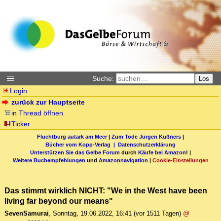
Suche:
Los
Login
zurück zur Hauptseite
in Thread öffnen
Ticker
Fluchtburg autark am Meer
|
Zum Tode Jürgen Küßners
|
Bücher vom Kopp-Verlag |
Datenschutzerklärung
Unterstützen Sie das Gelbe Forum
durch
Käufe bei Amazon
! |
Weitere Buchempfehlungen
und
Amazonnavigation
|
Cookie-Einstellungen
Das stimmt wirklich NICHT: "We in the West have been
living far beyond our means"
SevenSamurai
,
Sonntag, 19.06.2022, 16:41
(vor 1511 Tagen)
@