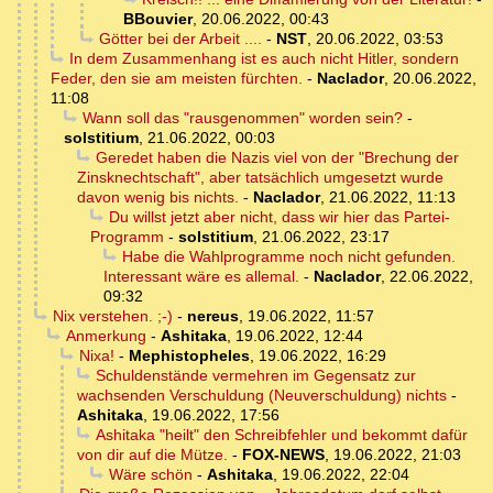
BBouvier
,
20.06.2022, 00:43
Götter bei der Arbeit ....
-
NST
,
20.06.2022, 03:53
In dem Zusammenhang ist es auch nicht Hitler, sondern
Feder, den sie am meisten fürchten.
-
Naclador
,
20.06.2022,
11:08
Wann soll das "rausgenommen" worden sein?
-
solstitium
,
21.06.2022, 00:03
Geredet haben die Nazis viel von der "Brechung der
Zinsknechtschaft", aber tatsächlich umgesetzt wurde
davon wenig bis nichts.
-
Naclador
,
21.06.2022, 11:13
Du willst jetzt aber nicht, dass wir hier das Partei-
Programm
-
solstitium
,
21.06.2022, 23:17
Habe die Wahlprogramme noch nicht gefunden.
Interessant wäre es allemal.
-
Naclador
,
22.06.2022,
09:32
Nix verstehen. ;-)
-
nereus
,
19.06.2022, 11:57
Anmerkung
-
Ashitaka
,
19.06.2022, 12:44
Nixa!
-
Mephistopheles
,
19.06.2022, 16:29
Schuldenstände vermehren im Gegensatz zur
wachsenden Verschuldung (Neuverschuldung) nichts
-
Ashitaka
,
19.06.2022, 17:56
Ashitaka "heilt" den Schreibfehler und bekommt dafür
von dir auf die Mütze.
-
FOX-NEWS
,
19.06.2022, 21:03
Wäre schön
-
Ashitaka
,
19.06.2022, 22:04