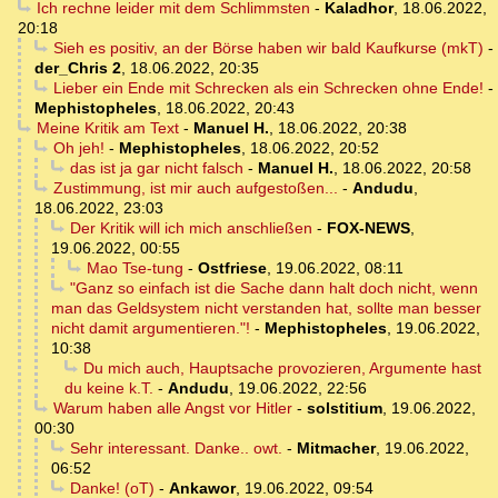
Ich rechne leider mit dem Schlimmsten
-
Kaladhor
,
18.06.2022,
20:18
Sieh es positiv, an der Börse haben wir bald Kaufkurse (mkT)
-
der_Chris 2
,
18.06.2022, 20:35
Lieber ein Ende mit Schrecken als ein Schrecken ohne Ende!
-
Mephistopheles
,
18.06.2022, 20:43
Meine Kritik am Text
-
Manuel H.
,
18.06.2022, 20:38
Oh jeh!
-
Mephistopheles
,
18.06.2022, 20:52
das ist ja gar nicht falsch
-
Manuel H.
,
18.06.2022, 20:58
Zustimmung, ist mir auch aufgestoßen...
-
Andudu
,
18.06.2022, 23:03
Der Kritik will ich mich anschließen
-
FOX-NEWS
,
19.06.2022, 00:55
Mao Tse-tung
-
Ostfriese
,
19.06.2022, 08:11
"Ganz so einfach ist die Sache dann halt doch nicht, wenn
man das Geldsystem nicht verstanden hat, sollte man besser
nicht damit argumentieren."!
-
Mephistopheles
,
19.06.2022,
10:38
Du mich auch, Hauptsache provozieren, Argumente hast
du keine k.T.
-
Andudu
,
19.06.2022, 22:56
Warum haben alle Angst vor Hitler
-
solstitium
,
19.06.2022,
00:30
Sehr interessant. Danke.. owt.
-
Mitmacher
,
19.06.2022,
06:52
Danke! (oT)
-
Ankawor
,
19.06.2022, 09:54