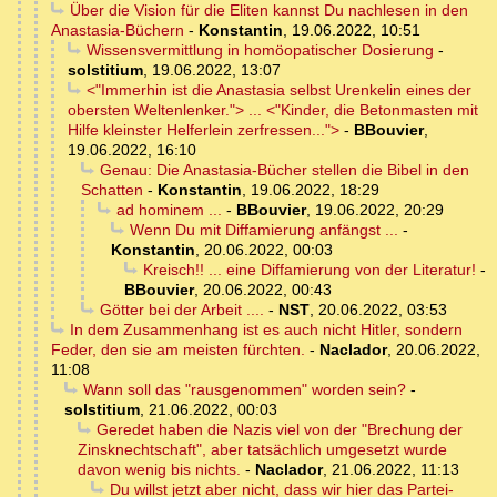
Über die Vision für die Eliten kannst Du nachlesen in den
Anastasia-Büchern
-
Konstantin
,
19.06.2022, 10:51
Wissensvermittlung in homöopatischer Dosierung
-
solstitium
,
19.06.2022, 13:07
<"Immerhin ist die Anastasia selbst Urenkelin eines der
obersten Weltenlenker."> ... <"Kinder, die Betonmasten mit
Hilfe kleinster Helferlein zerfressen...">
-
BBouvier
,
19.06.2022, 16:10
Genau: Die Anastasia-Bücher stellen die Bibel in den
Schatten
-
Konstantin
,
19.06.2022, 18:29
ad hominem ...
-
BBouvier
,
19.06.2022, 20:29
Wenn Du mit Diffamierung anfängst ...
-
Konstantin
,
20.06.2022, 00:03
Kreisch!! ... eine Diffamierung von der Literatur!
-
BBouvier
,
20.06.2022, 00:43
Götter bei der Arbeit ....
-
NST
,
20.06.2022, 03:53
In dem Zusammenhang ist es auch nicht Hitler, sondern
Feder, den sie am meisten fürchten.
-
Naclador
,
20.06.2022,
11:08
Wann soll das "rausgenommen" worden sein?
-
solstitium
,
21.06.2022, 00:03
Geredet haben die Nazis viel von der "Brechung der
Zinsknechtschaft", aber tatsächlich umgesetzt wurde
davon wenig bis nichts.
-
Naclador
,
21.06.2022, 11:13
Du willst jetzt aber nicht, dass wir hier das Partei-