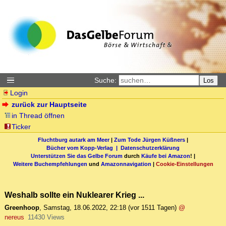
Suche:
Los
Login
zurück zur Hauptseite
in Thread öffnen
Ticker
Fluchtburg autark am Meer
|
Zum Tode Jürgen Küßners
|
Bücher vom Kopp-Verlag |
Datenschutzerklärung
Unterstützen Sie das Gelbe Forum
durch
Käufe bei Amazon
! |
Weitere Buchempfehlungen
und
Amazonnavigation
|
Cookie-Einstellungen
Weshalb sollte ein Nuklearer Krieg ...
Greenhoop
,
Samstag, 18.06.2022, 22:18
(vor 1511 Tagen)
@
nereus
11430 Views