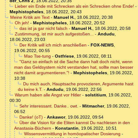
der_Chris 2
,
18.06.2022, 20:35
Lieber ein Ende mit Schrecken als ein Schrecken ohne Ende!
-
Mephistopheles
,
18.06.2022, 20:43
Meine Kritik am Text
-
Manuel H.
,
18.06.2022, 20:38
Oh jeh!
-
Mephistopheles
,
18.06.2022, 20:52
das ist ja gar nicht falsch
-
Manuel H.
,
18.06.2022, 20:58
Zustimmung, ist mir auch aufgestoßen...
-
Andudu
,
18.06.2022, 23:03
Der Kritik will ich mich anschließen
-
FOX-NEWS
,
19.06.2022, 00:55
Mao Tse-tung
-
Ostfriese
,
19.06.2022, 08:11
"Ganz so einfach ist die Sache dann halt doch nicht, wenn
man das Geldsystem nicht verstanden hat, sollte man besser
nicht damit argumentieren."!
-
Mephistopheles
,
19.06.2022,
10:38
Du mich auch, Hauptsache provozieren, Argumente hast
du keine k.T.
-
Andudu
,
19.06.2022, 22:56
Warum haben alle Angst vor Hitler
-
solstitium
,
19.06.2022,
00:30
Sehr interessant. Danke.. owt.
-
Mitmacher
,
19.06.2022,
06:52
Danke! (oT)
-
Ankawor
,
19.06.2022, 09:54
Über die Vision für die Eliten kannst Du nachlesen in den
Anastasia-Büchern
-
Konstantin
,
19.06.2022, 10:51
Wissensvermittlung in homöopatischer Dosierung
-