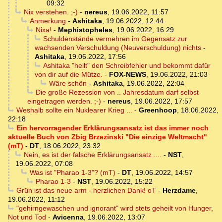
09:32
Nix verstehen. ;-)
-
nereus
,
19.06.2022, 11:57
Anmerkung
-
Ashitaka
,
19.06.2022, 12:44
Nixa!
-
Mephistopheles
,
19.06.2022, 16:29
Schuldenstände vermehren im Gegensatz zur
wachsenden Verschuldung (Neuverschuldung) nichts
-
Ashitaka
,
19.06.2022, 17:56
Ashitaka "heilt" den Schreibfehler und bekommt dafür
von dir auf die Mütze.
-
FOX-NEWS
,
19.06.2022, 21:03
Wäre schön
-
Ashitaka
,
19.06.2022, 22:04
Die große Rezession von .. Jahresdatum darf selbst
eingetragen werden. ;-)
-
nereus
,
19.06.2022, 17:57
Weshalb sollte ein Nuklearer Krieg ...
-
Greenhoop
,
18.06.2022,
22:18
Ein hervorragender Erklärungsansatz ist das immer noch
aktuelle Buch von Zbig Brzezinski "Die einzige Weltmacht"
(mT)
-
DT
,
18.06.2022, 23:32
Nein, es ist der falsche Erklärungsansatz ....
-
NST
,
19.06.2022, 07:08
Was ist "Pharao 1-3"? (mT)
-
DT
,
19.06.2022, 14:57
Pharao 1-3
-
NST
,
19.06.2022, 15:22
Grün ist das neue arm - herzlichen Dank! oT
-
Herzdame
,
19.06.2022, 11:12
"gehirngewaschen und ignorant" wird stets geheilt von Hunger,
Not und Tod
-
Avicenna
,
19.06.2022, 13:07