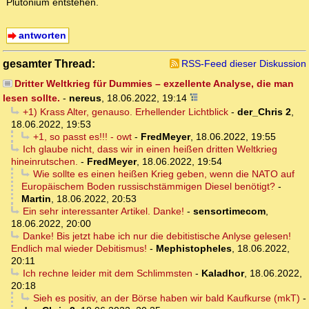
Plutonium entstehen.
antworten
gesamter Thread:
RSS-Feed dieser Diskussion
Dritter Weltkrieg für Dummies – exzellente Analyse, die man
lesen sollte.
-
nereus
,
18.06.2022, 19:14
+1) Krass Alter, genauso. Erhellender Lichtblick
-
der_Chris 2
,
18.06.2022, 19:53
+1, so passt es!!! - owt
-
FredMeyer
,
18.06.2022, 19:55
Ich glaube nicht, dass wir in einen heißen dritten Weltkrieg
hineinrutschen.
-
FredMeyer
,
18.06.2022, 19:54
Wie sollte es einen heißen Krieg geben, wenn die NATO auf
Europäischem Boden russischstämmigen Diesel benötigt?
-
Martin
,
18.06.2022, 20:53
Ein sehr interessanter Artikel. Danke!
-
sensortimecom
,
18.06.2022, 20:00
Danke! Bis jetzt habe ich nur die debitistische Anlyse gelesen!
Endlich mal wieder Debitismus!
-
Mephistopheles
,
18.06.2022,
20:11
Ich rechne leider mit dem Schlimmsten
-
Kaladhor
,
18.06.2022,
20:18
Sieh es positiv, an der Börse haben wir bald Kaufkurse (mkT)
-