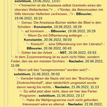
solstitium
,
19.06.2022, 13:07
<"Immerhin ist die Anastasia selbst Urenkelin eines der
obersten Weltenlenker."> ... <"Kinder, die Betonmasten mit
Hilfe kleinster Helferlein zerfressen...">
-
BBouvier
,
19.06.2022, 16:10
Genau: Die Anastasia-Bücher stellen die Bibel in den
Schatten
-
Konstantin
,
19.06.2022, 18:29
ad hominem ...
-
BBouvier
,
19.06.2022, 20:29
Wenn Du mit Diffamierung anfängst ...
-
Konstantin
,
20.06.2022, 00:03
Kreisch!! ... eine Diffamierung von der Literatur!
-
BBouvier
,
20.06.2022, 00:43
Götter bei der Arbeit ....
-
NST
,
20.06.2022, 03:53
In dem Zusammenhang ist es auch nicht Hitler, sondern
Feder, den sie am meisten fürchten.
-
Naclador
,
20.06.2022,
11:08
Wann soll das "rausgenommen" worden sein?
-
solstitium
,
21.06.2022, 00:03
Geredet haben die Nazis viel von der "Brechung der
Zinsknechtschaft", aber tatsächlich umgesetzt wurde
davon wenig bis nichts.
-
Naclador
,
21.06.2022, 11:13
Du willst jetzt aber nicht, dass wir hier das Partei-
Programm
-
solstitium
,
21.06.2022, 23:17
Habe die Wahlprogramme noch nicht gefunden.
Interessant wäre es allemal.
-
Naclador
,
22.06.2022,