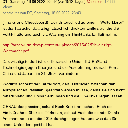
DT
,
Samstag, 18.06.2022, 23:32
(vor 1512 Tagen)
@ nereus
12886
Views
bearbeitet von DT, Samstag, 18.06.2022, 23:40
(The Grand Chessboard). Der Unterschied zu einem "Welterklärer"
ist die Tatsache, daß Zbig tatsächlich direkten Einfluß auf die US
Politik hatte und auch via Washington Thinktanks Einfluß nahm.
http://tazelwurm.de/wp-content/uploads/2015/02/Die-einzige-
Weltmacht.pdf
Das wichtigste dort ist, die Eurasische Union, EU-Rußland,
Technologie gegen Energie, und die Ausdehnung bis nach Korea,
China und Japan, im 21. Jh zu verhindern.
Wörtlich schreibt der Teufel dort, daß "Unfrieden zwischen den
europäischen Vasallen" gestiftet werden müsse, damit sie sich nicht
mit Rußland und China verbünden und die USA links liegen lassen.
GENAU das passiert, schaut Euch Brexit an, schaut Euch die
Einflußnahme über die Türkei an, schaut Euch die elende Dx als
Amimarionette an, die 2015 durchgezogen hat und was das für
einen Unfrieden gestiftet hat.