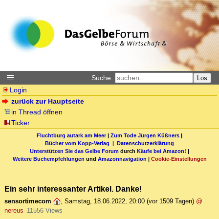
Suche:
Los
Login
zurück zur Hauptseite
in Thread öffnen
Ticker
Fluchtburg autark am Meer
|
Zum Tode Jürgen Küßners
|
Bücher vom Kopp-Verlag |
Datenschutzerklärung
Unterstützen Sie das Gelbe Forum
durch
Käufe bei Amazon
! |
Weitere Buchempfehlungen
und
Amazonnavigation
|
Cookie-Einstellungen
Ein sehr interessanter Artikel. Danke!
sensortimecom
,
Samstag, 18.06.2022, 20:00
(vor 1509 Tagen)
@
nereus
11556 Views