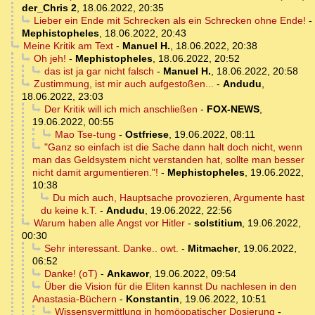
der_Chris 2
,
18.06.2022, 20:35
Lieber ein Ende mit Schrecken als ein Schrecken ohne Ende!
-
Mephistopheles
,
18.06.2022, 20:43
Meine Kritik am Text
-
Manuel H.
,
18.06.2022, 20:38
Oh jeh!
-
Mephistopheles
,
18.06.2022, 20:52
das ist ja gar nicht falsch
-
Manuel H.
,
18.06.2022, 20:58
Zustimmung, ist mir auch aufgestoßen...
-
Andudu
,
18.06.2022, 23:03
Der Kritik will ich mich anschließen
-
FOX-NEWS
,
19.06.2022, 00:55
Mao Tse-tung
-
Ostfriese
,
19.06.2022, 08:11
"Ganz so einfach ist die Sache dann halt doch nicht, wenn
man das Geldsystem nicht verstanden hat, sollte man besser
nicht damit argumentieren."!
-
Mephistopheles
,
19.06.2022,
10:38
Du mich auch, Hauptsache provozieren, Argumente hast
du keine k.T.
-
Andudu
,
19.06.2022, 22:56
Warum haben alle Angst vor Hitler
-
solstitium
,
19.06.2022,
00:30
Sehr interessant. Danke.. owt.
-
Mitmacher
,
19.06.2022,
06:52
Danke! (oT)
-
Ankawor
,
19.06.2022, 09:54
Über die Vision für die Eliten kannst Du nachlesen in den
Anastasia-Büchern
-
Konstantin
,
19.06.2022, 10:51
Wissensvermittlung in homöopatischer Dosierung
-