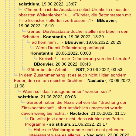
solstitium
,
19.06.2022, 13:07
<"Immerhin ist die Anastasia selbst Urenkelin eines der
obersten Weltenlenker."> ... <"Kinder, die Betonmasten mit
Hilfe kleinster Helferlein zerfressen...">
-
BBouvier
,
19.06.2022, 16:10
Genau: Die Anastasia-Bücher stellen die Bibel in den
Schatten
-
Konstantin
,
19.06.2022, 18:29
ad hominem ...
-
BBouvier
,
19.06.2022, 20:29
Wenn Du mit Diffamierung anfängst ...
-
Konstantin
,
20.06.2022, 00:03
Kreisch!! ... eine Diffamierung von der Literatur!
-
BBouvier
,
20.06.2022, 00:43
Götter bei der Arbeit ....
-
NST
,
20.06.2022, 03:53
In dem Zusammenhang ist es auch nicht Hitler, sondern
Feder, den sie am meisten fürchten.
-
Naclador
,
20.06.2022,
11:08
Wann soll das "rausgenommen" worden sein?
-
solstitium
,
21.06.2022, 00:03
Geredet haben die Nazis viel von der "Brechung der
Zinsknechtschaft", aber tatsächlich umgesetzt wurde
davon wenig bis nichts.
-
Naclador
,
21.06.2022, 11:13
Du willst jetzt aber nicht, dass wir hier das Partei-
Programm
-
solstitium
,
21.06.2022, 23:17
Habe die Wahlprogramme noch nicht gefunden.
Interessant wäre es allemal.
-
Naclador
,
22.06.2022,