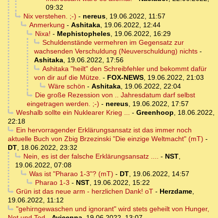
09:32
Nix verstehen. ;-)
-
nereus
,
19.06.2022, 11:57
Anmerkung
-
Ashitaka
,
19.06.2022, 12:44
Nixa!
-
Mephistopheles
,
19.06.2022, 16:29
Schuldenstände vermehren im Gegensatz zur
wachsenden Verschuldung (Neuverschuldung) nichts
-
Ashitaka
,
19.06.2022, 17:56
Ashitaka "heilt" den Schreibfehler und bekommt dafür
von dir auf die Mütze.
-
FOX-NEWS
,
19.06.2022, 21:03
Wäre schön
-
Ashitaka
,
19.06.2022, 22:04
Die große Rezession von .. Jahresdatum darf selbst
eingetragen werden. ;-)
-
nereus
,
19.06.2022, 17:57
Weshalb sollte ein Nuklearer Krieg ...
-
Greenhoop
,
18.06.2022,
22:18
Ein hervorragender Erklärungsansatz ist das immer noch
aktuelle Buch von Zbig Brzezinski "Die einzige Weltmacht" (mT)
-
DT
,
18.06.2022, 23:32
Nein, es ist der falsche Erklärungsansatz ....
-
NST
,
19.06.2022, 07:08
Was ist "Pharao 1-3"? (mT)
-
DT
,
19.06.2022, 14:57
Pharao 1-3
-
NST
,
19.06.2022, 15:22
Grün ist das neue arm - herzlichen Dank! oT
-
Herzdame
,
19.06.2022, 11:12
"gehirngewaschen und ignorant" wird stets geheilt von Hunger,
Not und Tod
-
Avicenna
,
19.06.2022, 13:07