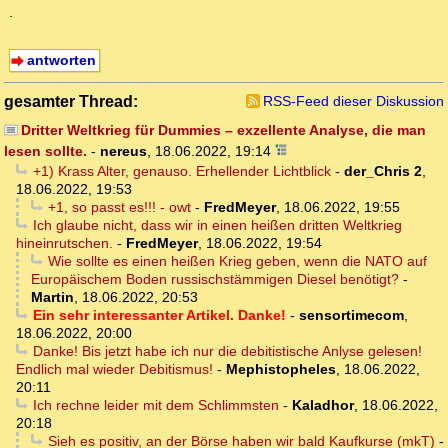
.
antworten
gesamter Thread:
RSS-Feed dieser Diskussion
Dritter Weltkrieg für Dummies – exzellente Analyse, die man
lesen sollte.
-
nereus
,
18.06.2022, 19:14
+1) Krass Alter, genauso. Erhellender Lichtblick
-
der_Chris 2
,
18.06.2022, 19:53
+1, so passt es!!! - owt
-
FredMeyer
,
18.06.2022, 19:55
Ich glaube nicht, dass wir in einen heißen dritten Weltkrieg
hineinrutschen.
-
FredMeyer
,
18.06.2022, 19:54
Wie sollte es einen heißen Krieg geben, wenn die NATO auf
Europäischem Boden russischstämmigen Diesel benötigt?
-
Martin
,
18.06.2022, 20:53
Ein sehr interessanter Artikel. Danke!
-
sensortimecom
,
18.06.2022, 20:00
Danke! Bis jetzt habe ich nur die debitistische Anlyse gelesen!
Endlich mal wieder Debitismus!
-
Mephistopheles
,
18.06.2022,
20:11
Ich rechne leider mit dem Schlimmsten
-
Kaladhor
,
18.06.2022,
20:18
Sieh es positiv, an der Börse haben wir bald Kaufkurse (mkT)
-