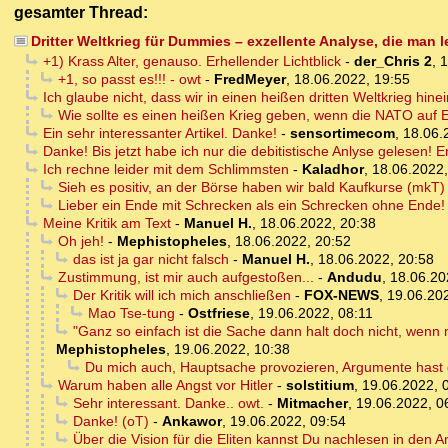
gesamter Thread:
Dritter Weltkrieg für Dummies – exzellente Analyse, die man l
+1) Krass Alter, genauso. Erhellender Lichtblick
-
der_Chris 2
,
1
+1, so passt es!!! - owt
-
FredMeyer
,
18.06.2022, 19:55
Ich glaube nicht, dass wir in einen heißen dritten Weltkrieg hine
Wie sollte es einen heißen Krieg geben, wenn die NATO auf
Ein sehr interessanter Artikel. Danke!
-
sensortimecom
,
18.06.
Danke! Bis jetzt habe ich nur die debitistische Anlyse gelesen! 
Ich rechne leider mit dem Schlimmsten
-
Kaladhor
,
18.06.2022,
Sieh es positiv, an der Börse haben wir bald Kaufkurse (mkT)
Lieber ein Ende mit Schrecken als ein Schrecken ohne Ende!
Meine Kritik am Text
-
Manuel H.
,
18.06.2022, 20:38
Oh jeh!
-
Mephistopheles
,
18.06.2022, 20:52
das ist ja gar nicht falsch
-
Manuel H.
,
18.06.2022, 20:58
Zustimmung, ist mir auch aufgestoßen...
-
Andudu
,
18.06.20
Der Kritik will ich mich anschließen
-
FOX-NEWS
,
19.06.20
Mao Tse-tung
-
Ostfriese
,
19.06.2022, 08:11
"Ganz so einfach ist die Sache dann halt doch nicht, wenn
Mephistopheles
,
19.06.2022, 10:38
Du mich auch, Hauptsache provozieren, Argumente hast d
Warum haben alle Angst vor Hitler
-
solstitium
,
19.06.2022, 
Sehr interessant. Danke.. owt.
-
Mitmacher
,
19.06.2022, 0
Danke! (oT)
-
Ankawor
,
19.06.2022, 09:54
Über die Vision für die Eliten kannst Du nachlesen in den 