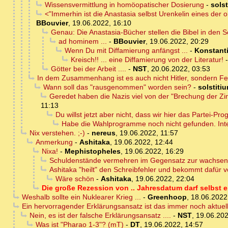
Wissensvermittlung in homöopatischer Dosierung
-
solst
<"Immerhin ist die Anastasia selbst Urenkelin eines der ob
BBouvier
,
19.06.2022, 16:10
Genau: Die Anastasia-Bücher stellen die Bibel in den S
ad hominem ...
-
BBouvier
,
19.06.2022, 20:29
Wenn Du mit Diffamierung anfängst ...
-
Konstant
Kreisch!! ... eine Diffamierung von der Literatur!
Götter bei der Arbeit ....
-
NST
,
20.06.2022, 03:53
In dem Zusammenhang ist es auch nicht Hitler, sondern Fe
Wann soll das "rausgenommen" worden sein?
-
solstiti
Geredet haben die Nazis viel von der "Brechung der Zin
11:13
Du willst jetzt aber nicht, dass wir hier das Partei-P
Habe die Wahlprogramme noch nicht gefunden. Inte
Nix verstehen. ;-)
-
nereus
,
19.06.2022, 11:57
Anmerkung
-
Ashitaka
,
19.06.2022, 12:44
Nixa!
-
Mephistopheles
,
19.06.2022, 16:29
Schuldenstände vermehren im Gegensatz zur wachsend
Ashitaka "heilt" den Schreibfehler und bekommt dafür v
Wäre schön
-
Ashitaka
,
19.06.2022, 22:04
Die große Rezession von .. Jahresdatum darf selbst e
Weshalb sollte ein Nuklearer Krieg ...
-
Greenhoop
,
18.06.2022
Ein hervorragender Erklärungsansatz ist das immer noch aktuel
Nein, es ist der falsche Erklärungsansatz ....
-
NST
,
19.06.202
Was ist "Pharao 1-3"? (mT)
-
DT
,
19.06.2022, 14:57