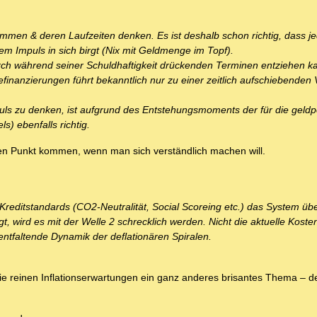
men & deren Laufzeiten denken. Es ist deshalb schon richtig, dass j
m Impuls in sich birgt (Nix mit Geldmenge im Topf).
ch während seiner Schuldhaftigkeit drückenden Terminen entziehen kan
nanzierungen führt bekanntlich nur zu einer zeitlich aufschiebenden
uls zu denken, ist aufgrund des Entstehungsmoments der für die geldpo
s) ebenfalls richtig.
n Punkt kommen, wenn man sich verständlich machen will.
reditstandards (CO2-Neutralität, Social Scoreing etc.) das System übe
rd es mit der Welle 2 schrecklich werden. Nicht die aktuelle Kostenin
 entfaltende Dynamik der deflationären Spiralen.
die reinen Inflationserwartungen ein ganz anderes brisantes Thema – d