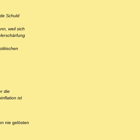
ede Schuld
n, weil sich
 Verschärfung
litischen
r die
flation ist
en nie gelösten