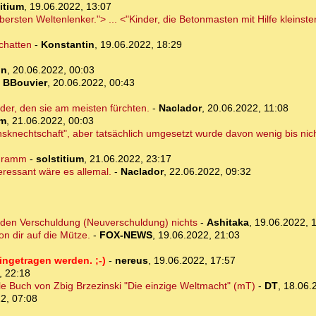
itium
,
19.06.2022, 13:07
ersten Weltenlenker."> ... <"Kinder, die Betonmasten mit Hilfe kleinster
chatten
-
Konstantin
,
19.06.2022, 18:29
in
,
20.06.2022, 00:03
-
BBouvier
,
20.06.2022, 00:43
der, den sie am meisten fürchten.
-
Naclador
,
20.06.2022, 11:08
um
,
21.06.2022, 00:03
sknechtschaft", aber tatsächlich umgesetzt wurde davon wenig bis nich
rogramm
-
solstitium
,
21.06.2022, 23:17
ressant wäre es allemal.
-
Naclador
,
22.06.2022, 09:32
en Verschuldung (Neuverschuldung) nichts
-
Ashitaka
,
19.06.2022, 
on dir auf die Mütze.
-
FOX-NEWS
,
19.06.2022, 21:03
ingetragen werden. ;-)
-
nereus
,
19.06.2022, 17:57
, 22:18
le Buch von Zbig Brzezinski "Die einzige Weltmacht" (mT)
-
DT
,
18.06.
2, 07:08