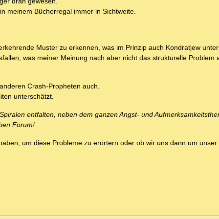
iger dran gewesen.
in meinem Bücherregal immer in Sichtweite.
derkehrende Muster zu erkennen, was im Prinzip auch Kondratjew unter
llen, was meiner Meinung nach aber nicht das strukturelle Problem an
le anderen Crash-Propheten auch.
iten unterschätzt.
er Spiralen entfalten, neben dem ganzen Angst- und Aufmerksamkeitsth
lben Forum!
eit haben, um diese Probleme zu erörtern oder ob wir uns dann um unse