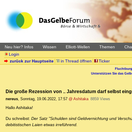
Neu hier? Infos
Wissen
Elliott-Wellen
Themen
Char
Login
zurück zur Hauptseite
in Thread öffnen
Ticker
Fluchtburg
Unterstützen Sie das Gel
Die große Rezession von .. Jahresdatum darf selbst eing
nereus
,
Sonntag, 19.06.2022, 17:57
@ Ashitaka
8859 Views
Hallo Ashitaka!
Du schreibst:
Der Satz "Schulden sind Geldvernichtung und Verschuldu
debitistischen Laien etwas irreführend.