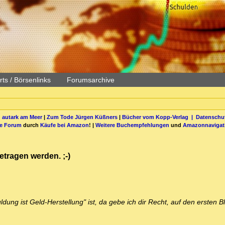
ts / Börsenlinks
Forumsarchive
 autark am Meer
|
Zum Tode Jürgen Küßners
|
Bücher vom Kopp-Verlag |
Datenschut
be Forum
durch
Käufe bei Amazon
! |
Weitere Buchempfehlungen
und
Amazonnavigat
etragen werden. ;-)
ng ist Geld-Herstellung" ist, da gebe ich dir Recht, auf den ersten Bl