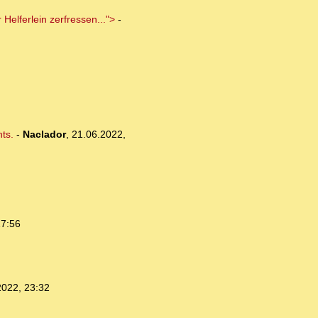
 Helferlein zerfressen...">
-
ts.
-
Naclador
,
21.06.2022,
17:56
2022, 23:32