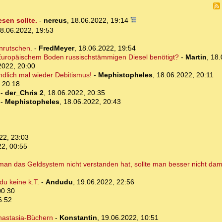
esen sollte.
-
nereus
,
18.06.2022, 19:14
8.06.2022, 19:53
inrutschen.
-
FredMeyer
,
18.06.2022, 19:54
 Europäischem Boden russischstämmigen Diesel benötigt?
-
Martin
,
18.
2022, 20:00
Endlich mal wieder Debitismus!
-
Mephistopheles
,
18.06.2022, 20:11
 20:18
-
der_Chris 2
,
18.06.2022, 20:35
-
Mephistopheles
,
18.06.2022, 20:43
22, 23:03
22, 00:55
 man das Geldsystem nicht verstanden hat, sollte man besser nicht dam
u keine k.T.
-
Andudu
,
19.06.2022, 22:56
00:30
6:52
Anastasia-Büchern
-
Konstantin
,
19.06.2022, 10:51