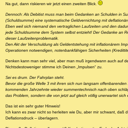
Na gut, dann riskieren wir jetzt einen zweiten Blick.
Dennoch: Als Debitist muss man beim Gedanken an Schulden in Sum
(Schuldsumme) eine systematische Geldvernichtung mit deflationäre
Eben weil sich niemand den vertraglichen Laufzeiten und den dadur
jede Schuldsumme dem System selbst entzieht! Der Gedanke an Refi
dieser Laufzeitenproblematik.
Den Akt der Verschuldung als Geldentstehung mit inflationärem Imp
Operationen notwendigen, notenbankfähigen Sicherheiten (Kredittitel
Denken kann man sehr viel, aber man muß irgendwann auch auf de
Nichtsdestoweniger stimme ich Deinen „Impulsen“ zu.
Sei es drum. Der Fahrplan steht.
Bevor die große Welle 3 mit ihren sich nun langsam offenbarenden K
kommenden Jahrzehnte wieder summentechnisch nach oben schlägt, wi
das Problem, sondern die von jetzt auf gleich völlig unerwartet sich
Das ist ein sehr guter Hinweis!
Ich kann es zwar nicht so herleiten wie Du, aber mir schwant, daß 
Deflationsdruck – überlagern.