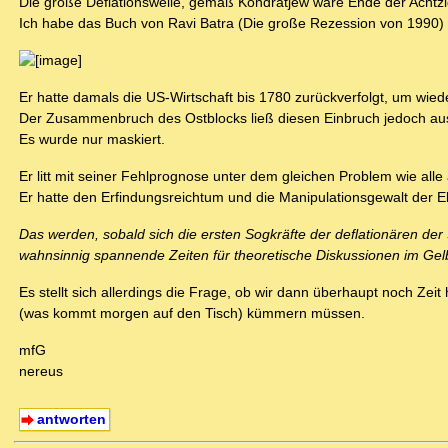
Die große Deflationswelle, gemäß Kondratjew wäre Ende der Achtz
Ich habe das Buch von Ravi Batra (Die große Rezession von 1990) 
Er hatte damals die US-Wirtschaft bis 1780 zurückverfolgt, um wie
Der Zusammenbruch des Ostblocks ließ diesen Einbruch jedoch ausfa
Es wurde nur maskiert.
Er litt mit seiner Fehlprognose unter dem gleichen Problem wie al
Er hatte den Erfindungsreichtum und die Manipulationsgewalt der El
Das werden, sobald sich die ersten Sogkräfte der deflationären d
wahnsinnig spannende Zeiten für theoretische Diskussionen im Ge
Es stellt sich allerdings die Frage, ob wir dann überhaupt noch Z
(was kommt morgen auf den Tisch) kümmern müssen.
mfG
nereus
antworten