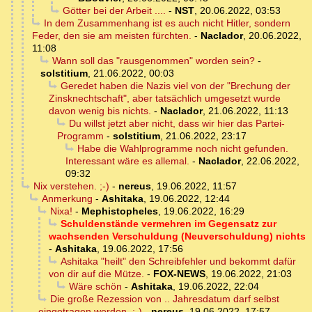
Götter bei der Arbeit ....
-
NST
,
20.06.2022, 03:53
In dem Zusammenhang ist es auch nicht Hitler, sondern
Feder, den sie am meisten fürchten.
-
Naclador
,
20.06.2022,
11:08
Wann soll das "rausgenommen" worden sein?
-
solstitium
,
21.06.2022, 00:03
Geredet haben die Nazis viel von der "Brechung der
Zinsknechtschaft", aber tatsächlich umgesetzt wurde
davon wenig bis nichts.
-
Naclador
,
21.06.2022, 11:13
Du willst jetzt aber nicht, dass wir hier das Partei-
Programm
-
solstitium
,
21.06.2022, 23:17
Habe die Wahlprogramme noch nicht gefunden.
Interessant wäre es allemal.
-
Naclador
,
22.06.2022,
09:32
Nix verstehen. ;-)
-
nereus
,
19.06.2022, 11:57
Anmerkung
-
Ashitaka
,
19.06.2022, 12:44
Nixa!
-
Mephistopheles
,
19.06.2022, 16:29
Schuldenstände vermehren im Gegensatz zur
wachsenden Verschuldung (Neuverschuldung) nichts
-
Ashitaka
,
19.06.2022, 17:56
Ashitaka "heilt" den Schreibfehler und bekommt dafür
von dir auf die Mütze.
-
FOX-NEWS
,
19.06.2022, 21:03
Wäre schön
-
Ashitaka
,
19.06.2022, 22:04
Die große Rezession von .. Jahresdatum darf selbst
eingetragen werden. ;-)
-
nereus
,
19.06.2022, 17:57