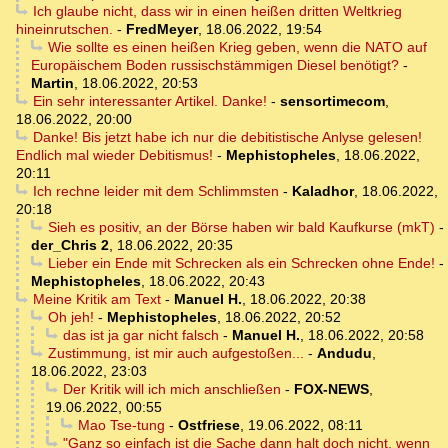
Ich glaube nicht, dass wir in einen heißen dritten Weltkrieg
hineinrutschen.
-
FredMeyer
,
18.06.2022, 19:54
Wie sollte es einen heißen Krieg geben, wenn die NATO auf
Europäischem Boden russischstämmigen Diesel benötigt?
-
Martin
,
18.06.2022, 20:53
Ein sehr interessanter Artikel. Danke!
-
sensortimecom
,
18.06.2022, 20:00
Danke! Bis jetzt habe ich nur die debitistische Anlyse gelesen!
Endlich mal wieder Debitismus!
-
Mephistopheles
,
18.06.2022,
20:11
Ich rechne leider mit dem Schlimmsten
-
Kaladhor
,
18.06.2022,
20:18
Sieh es positiv, an der Börse haben wir bald Kaufkurse (mkT)
-
der_Chris 2
,
18.06.2022, 20:35
Lieber ein Ende mit Schrecken als ein Schrecken ohne Ende!
-
Mephistopheles
,
18.06.2022, 20:43
Meine Kritik am Text
-
Manuel H.
,
18.06.2022, 20:38
Oh jeh!
-
Mephistopheles
,
18.06.2022, 20:52
das ist ja gar nicht falsch
-
Manuel H.
,
18.06.2022, 20:58
Zustimmung, ist mir auch aufgestoßen...
-
Andudu
,
18.06.2022, 23:03
Der Kritik will ich mich anschließen
-
FOX-NEWS
,
19.06.2022, 00:55
Mao Tse-tung
-
Ostfriese
,
19.06.2022, 08:11
"Ganz so einfach ist die Sache dann halt doch nicht, wenn