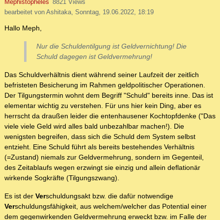
Mephistopheles
8821 Views
bearbeitet von Ashitaka, Sonntag, 19.06.2022, 18:19
Hallo Meph,
Nur die Schuldentilgung ist Geldvernichtung! Die
Schuld dagegen ist Geldvermehrung!
Das Schuldverhältnis dient während seiner Laufzeit der zeitlich
befristeten Besicherung im Rahmen geldpolitischer Operationen.
Der Tilgungstermin wohnt dem Begriff "Schuld" bereits inne. Das ist
elementar wichtig zu verstehen. Für uns hier kein Ding, aber es
herrscht da draußen leider die entenhausener Kochtopfdenke ("Das
viele viele Geld wird alles bald unbezahlbar machen!). Die
wenigsten begreifen, dass sich die Schuld dem System selbst
entzieht. Eine Schuld führt als bereits bestehendes Verhältnis
(=Zustand) niemals zur Geldvermehrung, sondern im Gegenteil,
des Zeitablaufs wegen erzwingt sie einzig und allein deflationär
wirkende Sogkräfte (Tilgungszwang).
Es ist der
Ver
schuldungsakt bzw. die dafür notwendige
Ver
schuldungsfähigkeit, aus welchem/welcher das Potential einer
dem gegenwirkenden Geldvermehrung erweckt bzw. im Falle der