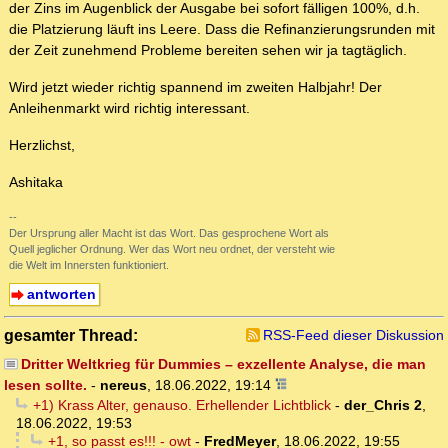
der Zins im Augenblick der Ausgabe bei sofort fälligen 100%, d.h.
die Platzierung läuft ins Leere. Dass die Refinanzierungsrunden mit
der Zeit zunehmend Probleme bereiten sehen wir ja tagtäglich.
Wird jetzt wieder richtig spannend im zweiten Halbjahr! Der
Anleihenmarkt wird richtig interessant.
Herzlichst,
Ashitaka
--
Der Ursprung aller Macht ist das Wort. Das gesprochene Wort als
Quell jeglicher Ordnung. Wer das Wort neu ordnet, der versteht wie
die Welt im Innersten funktioniert.
antworten
gesamter Thread:
RSS-Feed dieser Diskussion
Dritter Weltkrieg für Dummies – exzellente Analyse, die man
lesen sollte.
-
nereus
,
18.06.2022, 19:14
+1) Krass Alter, genauso. Erhellender Lichtblick
-
der_Chris 2
,
18.06.2022, 19:53
+1, so passt es!!! - owt
-
FredMeyer
,
18.06.2022, 19:55