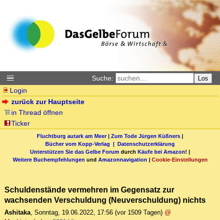
Suche:
Los
Login
zurück zur Hauptseite
in Thread öffnen
Ticker
Fluchtburg autark am Meer
|
Zum Tode Jürgen Küßners
|
Bücher vom Kopp-Verlag |
Datenschutzerklärung
Unterstützen Sie das Gelbe Forum
durch
Käufe bei Amazon
! |
Weitere Buchempfehlungen
und
Amazonnavigation
|
Cookie-Einstellungen
Schuldenstände vermehren im Gegensatz zur
wachsenden Verschuldung (Neuverschuldung) nichts
Ashitaka
,
Sonntag, 19.06.2022, 17:56
(vor 1509 Tagen)
@