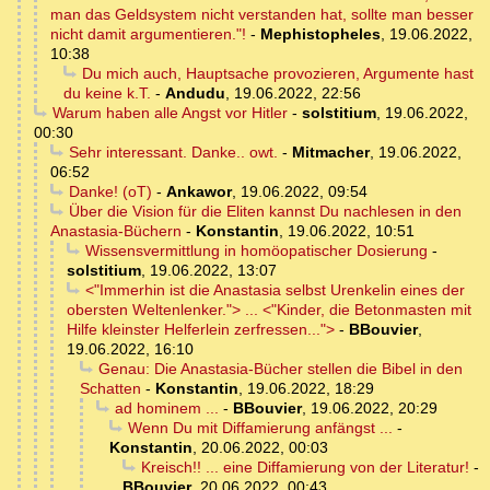
man das Geldsystem nicht verstanden hat, sollte man besser
nicht damit argumentieren."!
-
Mephistopheles
,
19.06.2022,
10:38
Du mich auch, Hauptsache provozieren, Argumente hast
du keine k.T.
-
Andudu
,
19.06.2022, 22:56
Warum haben alle Angst vor Hitler
-
solstitium
,
19.06.2022,
00:30
Sehr interessant. Danke.. owt.
-
Mitmacher
,
19.06.2022,
06:52
Danke! (oT)
-
Ankawor
,
19.06.2022, 09:54
Über die Vision für die Eliten kannst Du nachlesen in den
Anastasia-Büchern
-
Konstantin
,
19.06.2022, 10:51
Wissensvermittlung in homöopatischer Dosierung
-
solstitium
,
19.06.2022, 13:07
<"Immerhin ist die Anastasia selbst Urenkelin eines der
obersten Weltenlenker."> ... <"Kinder, die Betonmasten mit
Hilfe kleinster Helferlein zerfressen...">
-
BBouvier
,
19.06.2022, 16:10
Genau: Die Anastasia-Bücher stellen die Bibel in den
Schatten
-
Konstantin
,
19.06.2022, 18:29
ad hominem ...
-
BBouvier
,
19.06.2022, 20:29
Wenn Du mit Diffamierung anfängst ...
-
Konstantin
,
20.06.2022, 00:03
Kreisch!! ... eine Diffamierung von der Literatur!
-
BBouvier
,
20.06.2022, 00:43