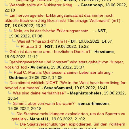
Weshalb sollte ein Nuklearer Krieg ...
-
Greenhoop
,
18.06.2022,
22:18
Ein hervorragender Erklärungsansatz ist das immer noch
aktuelle Buch von Zbig Brzezinski "Die einzige Weltmacht" (mT)
-
DT
,
18.06.2022, 23:32
Nein, es ist der falsche Erklärungsansatz ....
-
NST
,
19.06.2022, 07:08
Was ist "Pharao 1-3"? (mT)
-
DT
,
19.06.2022, 14:57
Pharao 1-3
-
NST
,
19.06.2022, 15:22
Grün ist das neue arm - herzlichen Dank! oT
-
Herzdame
,
19.06.2022, 11:12
"gehirngewaschen und ignorant" wird stets geheilt von Hunger,
Not und Tod
-
Avicenna
,
19.06.2022, 13:07
Paul C. Martins Quintessenz seiner Lebenserfahrung
-
Ostfriese
,
19.06.2022, 14:08
Das stimmt wirklich NICHT: "We in the West have been living far
beyond our means"
-
SevenSamurai
,
19.06.2022, 16:41
Was sind deine Verhältnisse?
-
Mephistopheles
,
19.06.2022,
16:54
Stimmt, aber von wann bis wann?
-
sensortimecom
,
19.06.2022, 20:18
Die Staatsverschuldungen explodierten, um den Sparern zu
gefallen
-
Manuel H.
,
19.06.2022, 21:02
Die Staatsverschuldungen explodierten, um den Politikern