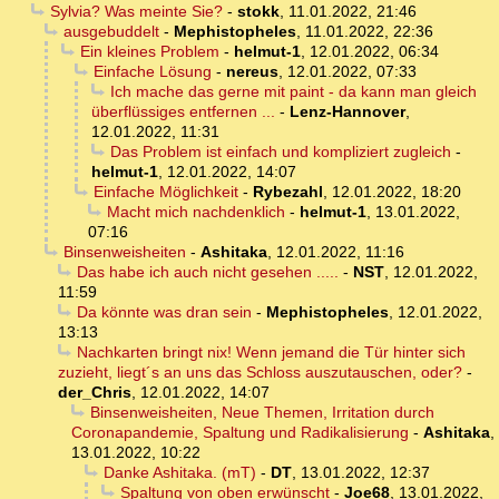
Sylvia? Was meinte Sie?
-
stokk
,
11.01.2022, 21:46
ausgebuddelt
-
Mephistopheles
,
11.01.2022, 22:36
Ein kleines Problem
-
helmut-1
,
12.01.2022, 06:34
Einfache Lösung
-
nereus
,
12.01.2022, 07:33
Ich mache das gerne mit paint - da kann man gleich
überflüssiges entfernen ...
-
Lenz-Hannover
,
12.01.2022, 11:31
Das Problem ist einfach und kompliziert zugleich
-
helmut-1
,
12.01.2022, 14:07
Einfache Möglichkeit
-
Rybezahl
,
12.01.2022, 18:20
Macht mich nachdenklich
-
helmut-1
,
13.01.2022,
07:16
Binsenweisheiten
-
Ashitaka
,
12.01.2022, 11:16
Das habe ich auch nicht gesehen .....
-
NST
,
12.01.2022,
11:59
Da könnte was dran sein
-
Mephistopheles
,
12.01.2022,
13:13
Nachkarten bringt nix! Wenn jemand die Tür hinter sich
zuzieht, liegt´s an uns das Schloss auszutauschen, oder?
-
der_Chris
,
12.01.2022, 14:07
Binsenweisheiten, Neue Themen, Irritation durch
Coronapandemie, Spaltung und Radikalisierung
-
Ashitaka
,
13.01.2022, 10:22
Danke Ashitaka. (mT)
-
DT
,
13.01.2022, 12:37
Spaltung von oben erwünscht
-
Joe68
,
13.01.2022,