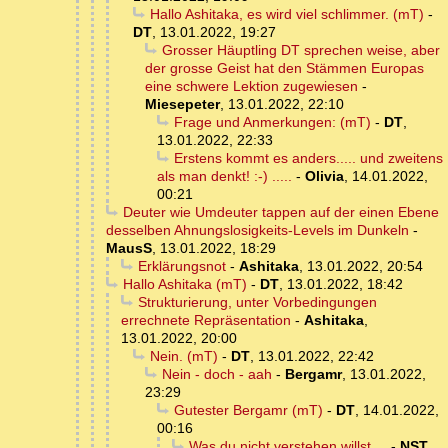
Hallo Ashitaka, es wird viel schlimmer. (mT)
-
DT
,
13.01.2022, 19:27
Grosser Häuptling DT sprechen weise, aber
der grosse Geist hat den Stämmen Europas
eine schwere Lektion zugewiesen
-
Miesepeter
,
13.01.2022, 22:10
Frage und Anmerkungen: (mT)
-
DT
,
13.01.2022, 22:33
Erstens kommt es anders..... und zweitens
als man denkt! :-) .....
-
Olivia
,
14.01.2022,
00:21
Deuter wie Umdeuter tappen auf der einen Ebene
desselben Ahnungslosigkeits-Levels im Dunkeln
-
MausS
,
13.01.2022, 18:29
Erklärungsnot
-
Ashitaka
,
13.01.2022, 20:54
Hallo Ashitaka (mT)
-
DT
,
13.01.2022, 18:42
Strukturierung, unter Vorbedingungen
errechnete Repräsentation
-
Ashitaka
,
13.01.2022, 20:00
Nein. (mT)
-
DT
,
13.01.2022, 22:42
Nein - doch - aah
-
Bergamr
,
13.01.2022,
23:29
Gutester Bergamr (mT)
-
DT
,
14.01.2022,
00:16
Was du nicht verstehen willst ...
-
NST
,