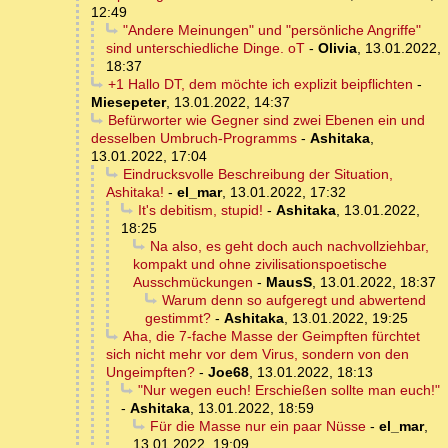
12:49
"Andere Meinungen" und "persönliche Angriffe"
sind unterschiedliche Dinge. oT
-
Olivia
,
13.01.2022,
18:37
+1 Hallo DT, dem möchte ich explizit beipflichten
-
Miesepeter
,
13.01.2022, 14:37
Befürworter wie Gegner sind zwei Ebenen ein und
desselben Umbruch-Programms
-
Ashitaka
,
13.01.2022, 17:04
Eindrucksvolle Beschreibung der Situation,
Ashitaka!
-
el_mar
,
13.01.2022, 17:32
It's debitism, stupid!
-
Ashitaka
,
13.01.2022,
18:25
Na also, es geht doch auch nachvollziehbar,
kompakt und ohne zivilisationspoetische
Ausschmückungen
-
MausS
,
13.01.2022, 18:37
Warum denn so aufgeregt und abwertend
gestimmt?
-
Ashitaka
,
13.01.2022, 19:25
Aha, die 7-fache Masse der Geimpften fürchtet
sich nicht mehr vor dem Virus, sondern von den
Ungeimpften?
-
Joe68
,
13.01.2022, 18:13
"Nur wegen euch! Erschießen sollte man euch!"
-
Ashitaka
,
13.01.2022, 18:59
Für die Masse nur ein paar Nüsse
-
el_mar
,
13.01.2022, 19:09