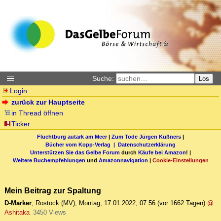
Suche:
Los
Login
zurück zur Hauptseite
in Thread öffnen
Ticker
Fluchtburg autark am Meer
|
Zum Tode Jürgen Küßners
|
Bücher vom Kopp-Verlag |
Datenschutzerklärung
Unterstützen Sie das Gelbe Forum
durch
Käufe bei Amazon
! |
Weitere Buchempfehlungen
und
Amazonnavigation
|
Cookie-Einstellungen
Mein Beitrag zur Spaltung
D-Marker
,
Rostock (MV)
,
Montag, 17.01.2022, 07:56
(vor 1662 Tagen)
@
Ashitaka
3450 Views