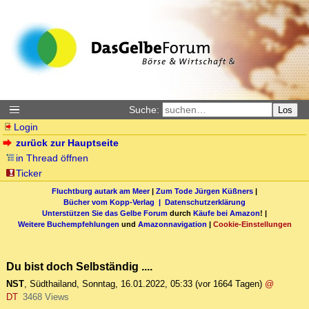
Suche:
Los
Login
zurück zur Hauptseite
in Thread öffnen
Ticker
Fluchtburg autark am Meer
|
Zum Tode Jürgen Küßners
|
Bücher vom Kopp-Verlag |
Datenschutzerklärung
Unterstützen Sie das Gelbe Forum
durch
Käufe bei Amazon
! |
Weitere Buchempfehlungen
und
Amazonnavigation
|
Cookie-Einstellungen
Du bist doch Selbständig ....
NST
,
Südthailand
,
Sonntag, 16.01.2022, 05:33
(vor 1664 Tagen)
@
DT
3468 Views