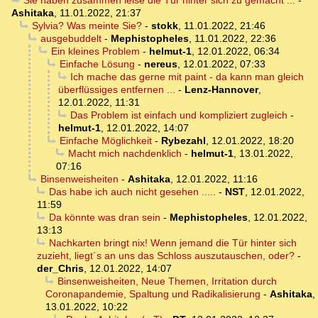
Sie haben zusammen leise die Tür hinter sich zu gemacht ...
-
Ashitaka
,
11.01.2022, 21:37
Sylvia? Was meinte Sie?
-
stokk
,
11.01.2022, 21:46
ausgebuddelt
-
Mephistopheles
,
11.01.2022, 22:36
Ein kleines Problem
-
helmut-1
,
12.01.2022, 06:34
Einfache Lösung
-
nereus
,
12.01.2022, 07:33
Ich mache das gerne mit paint - da kann man gleich
überflüssiges entfernen ...
-
Lenz-Hannover
,
12.01.2022, 11:31
Das Problem ist einfach und kompliziert zugleich
-
helmut-1
,
12.01.2022, 14:07
Einfache Möglichkeit
-
Rybezahl
,
12.01.2022, 18:20
Macht mich nachdenklich
-
helmut-1
,
13.01.2022,
07:16
Binsenweisheiten
-
Ashitaka
,
12.01.2022, 11:16
Das habe ich auch nicht gesehen .....
-
NST
,
12.01.2022,
11:59
Da könnte was dran sein
-
Mephistopheles
,
12.01.2022,
13:13
Nachkarten bringt nix! Wenn jemand die Tür hinter sich
zuzieht, liegt´s an uns das Schloss auszutauschen, oder?
-
der_Chris
,
12.01.2022, 14:07
Binsenweisheiten, Neue Themen, Irritation durch
Coronapandemie, Spaltung und Radikalisierung
-
Ashitaka
,
13.01.2022, 10:22