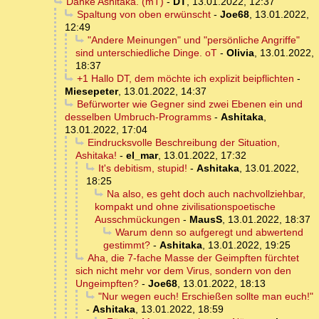
Danke Ashitaka. (mT)
-
DT
,
13.01.2022, 12:37
Spaltung von oben erwünscht
-
Joe68
,
13.01.2022,
12:49
"Andere Meinungen" und "persönliche Angriffe"
sind unterschiedliche Dinge. oT
-
Olivia
,
13.01.2022,
18:37
+1 Hallo DT, dem möchte ich explizit beipflichten
-
Miesepeter
,
13.01.2022, 14:37
Befürworter wie Gegner sind zwei Ebenen ein und
desselben Umbruch-Programms
-
Ashitaka
,
13.01.2022, 17:04
Eindrucksvolle Beschreibung der Situation,
Ashitaka!
-
el_mar
,
13.01.2022, 17:32
It's debitism, stupid!
-
Ashitaka
,
13.01.2022,
18:25
Na also, es geht doch auch nachvollziehbar,
kompakt und ohne zivilisationspoetische
Ausschmückungen
-
MausS
,
13.01.2022, 18:37
Warum denn so aufgeregt und abwertend
gestimmt?
-
Ashitaka
,
13.01.2022, 19:25
Aha, die 7-fache Masse der Geimpften fürchtet
sich nicht mehr vor dem Virus, sondern von den
Ungeimpften?
-
Joe68
,
13.01.2022, 18:13
"Nur wegen euch! Erschießen sollte man euch!"
-
Ashitaka
,
13.01.2022, 18:59