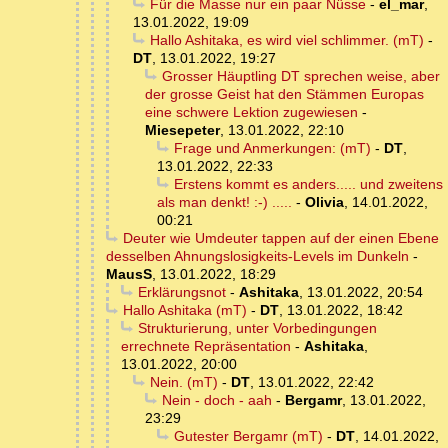
Für die Masse nur ein paar Nüsse
-
el_mar
,
13.01.2022, 19:09
Hallo Ashitaka, es wird viel schlimmer. (mT)
-
DT
,
13.01.2022, 19:27
Grosser Häuptling DT sprechen weise, aber
der grosse Geist hat den Stämmen Europas
eine schwere Lektion zugewiesen
-
Miesepeter
,
13.01.2022, 22:10
Frage und Anmerkungen: (mT)
-
DT
,
13.01.2022, 22:33
Erstens kommt es anders..... und zweitens
als man denkt! :-) .....
-
Olivia
,
14.01.2022,
00:21
Deuter wie Umdeuter tappen auf der einen Ebene
desselben Ahnungslosigkeits-Levels im Dunkeln
-
MausS
,
13.01.2022, 18:29
Erklärungsnot
-
Ashitaka
,
13.01.2022, 20:54
Hallo Ashitaka (mT)
-
DT
,
13.01.2022, 18:42
Strukturierung, unter Vorbedingungen
errechnete Repräsentation
-
Ashitaka
,
13.01.2022, 20:00
Nein. (mT)
-
DT
,
13.01.2022, 22:42
Nein - doch - aah
-
Bergamr
,
13.01.2022,
23:29
Gutester Bergamr (mT)
-
DT
,
14.01.2022,