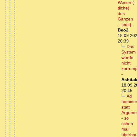
Wesen (-
tliche)
des
Ganzen
.. [edit]
-
Beo2
,
18.09.202
20:39
Das
System
wurde
nicht
korrump
-
Ashita
18.09.2
20:45
Ad
homine
statt
Argume
- so
schon
mal
überhau