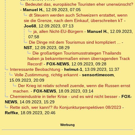
Bedeutet das, europäische Touristen eher unerwünscht?
-
Manuel H.
,
12.09.2023, 07:05
dt Steuern werden auch Schweizern erstattet, wenn
sie die Grenze, nach dem Einkauf, überschreiten kT
-
Joe68
,
12.09.2023, 07:13
ja, allen Nicht-EU-Bürgern
-
Manuel H.
,
12.09.2023,
07:58
Die Dinge mit dem Tourismus sind kompliziert ...
-
NST
,
12.09.2023, 08:29
Die großartigen Tourismusstrategen Thailands
haben ja bekanntermaßen einen überragenden Track
Record!
-
FOX-NEWS
,
12.09.2023, 09:28
Interessante Beobachtung
-
helmut-1
,
13.09.2023, 11:37
Volle Zustimmung, richtig erkannt
-
sensortimecom
,
15.09.2023, 20:09
Der Krieg ist relativ schnell zuende, wenn die Russen ernst
machen.
-
FOX-NEWS
,
18.09.2023, 03:14
Chemieindustrie in tiefer Krise - und es wird nicht besser
-
FOX-
NEWS
,
14.09.2023, 15:29
Rette sich, wer kann!? ifo Konjunkturperspektiven 08/2023
-
Reffke
,
18.09.2023, 20:46
Werbung