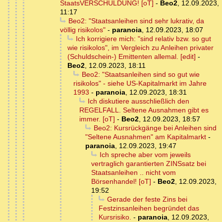
StaatsVERSCHULDUNG! [oT]
-
Beo2
,
12.09.2023,
11:17
Beo2: "Staatsanleihen sind sehr lukrativ, da
völlig risikolos"
-
paranoia
,
12.09.2023, 18:07
Ich korrigiere mich: "sind relativ bzw. so gut
wie risikolos", im Vergleich zu Anleihen privater
(Schuldschein-) Emittenten allemal. [edit]
-
Beo2
,
12.09.2023, 18:11
Beo2: "Staatsanleihen sind so gut wie
risikolos" - siehe US-Kapitalmarkt im Jahre
1993
-
paranoia
,
12.09.2023, 18:31
Ich diskutiere ausschließlich den
REGELFALL. Seltene Ausnahmen gibt es
immer. [oT]
-
Beo2
,
12.09.2023, 18:57
Beo2: Kursrückgänge bei Anleihen sind
"Seltene Ausnahmen" am Kapitalmarkt
-
paranoia
,
12.09.2023, 19:47
Ich spreche aber vom jeweils
vertraglich garantierten ZINSsatz bei
Staatsanleihen .. nicht vom
Börsenhandel! [oT]
-
Beo2
,
12.09.2023,
19:52
Gerade der feste Zins bei
Festzinsanleihen begründet das
Kursrisiko.
-
paranoia
,
12.09.2023,