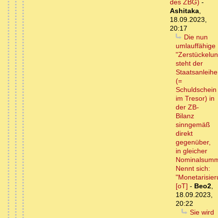
des ZBG)
-
Ashitaka
,
18.09.2023,
20:17
Die nun
umlauffähige
"Zerstückelun
steht der
Staatsanleihe
(=
Schuldschein
im Tresor) in
der ZB-
Bilanz
sinngemäß
direkt
gegenüber,
in gleicher
Nominalsum
Nennt sich:
"Monetarisier
[oT]
-
Beo2
,
18.09.2023,
20:22
Sie wird