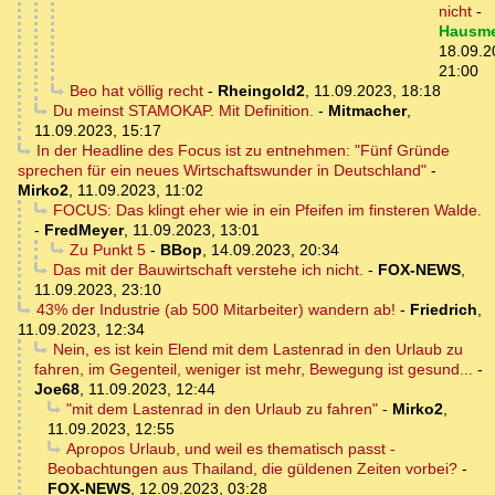
nicht
-
Hausme
18.09.2
21:00
Beo hat völlig recht
-
Rheingold2
,
11.09.2023, 18:18
Du meinst STAMOKAP. Mit Definition.
-
Mitmacher
,
11.09.2023, 15:17
In der Headline des Focus ist zu entnehmen: "Fünf Gründe
sprechen für ein neues Wirtschaftswunder in Deutschland"
-
Mirko2
,
11.09.2023, 11:02
FOCUS: Das klingt eher wie in ein Pfeifen im finsteren Walde.
-
FredMeyer
,
11.09.2023, 13:01
Zu Punkt 5
-
BBop
,
14.09.2023, 20:34
Das mit der Bauwirtschaft verstehe ich nicht.
-
FOX-NEWS
,
11.09.2023, 23:10
43% der Industrie (ab 500 Mitarbeiter) wandern ab!
-
Friedrich
,
11.09.2023, 12:34
Nein, es ist kein Elend mit dem Lastenrad in den Urlaub zu
fahren, im Gegenteil, weniger ist mehr, Bewegung ist gesund...
-
Joe68
,
11.09.2023, 12:44
"mit dem Lastenrad in den Urlaub zu fahren"
-
Mirko2
,
11.09.2023, 12:55
Apropos Urlaub, und weil es thematisch passt -
Beobachtungen aus Thailand, die güldenen Zeiten vorbei?
-
FOX-NEWS
,
12.09.2023, 03:28