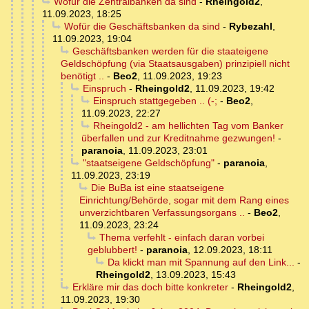
Wofür die Zentralbanken da sind
-
Rheingold2
,
11.09.2023, 18:25
Wofür die Geschäftsbanken da sind
-
Rybezahl
,
11.09.2023, 19:04
Geschäftsbanken werden für die staateigene
Geldschöpfung (via Staatsausgaben) prinzipiell nicht
benötigt ..
-
Beo2
,
11.09.2023, 19:23
Einspruch
-
Rheingold2
,
11.09.2023, 19:42
Einspruch stattgegeben .. (-;
-
Beo2
,
11.09.2023, 22:27
Rheingold2 - am hellichten Tag vom Banker
überfallen und zur Kreditnahme gezwungen!
-
paranoia
,
11.09.2023, 23:01
"staatseigene Geldschöpfung"
-
paranoia
,
11.09.2023, 23:19
Die BuBa ist eine staatseigene
Einrichtung/Behörde, sogar mit dem Rang eines
unverzichtbaren Verfassungsorgans ..
-
Beo2
,
11.09.2023, 23:24
Thema verfehlt - einfach daran vorbei
geblubbert!
-
paranoia
,
12.09.2023, 18:11
Da klickt man mit Spannung auf den Link...
-
Rheingold2
,
13.09.2023, 15:43
Erkläre mir das doch bitte konkreter
-
Rheingold2
,
11.09.2023, 19:30