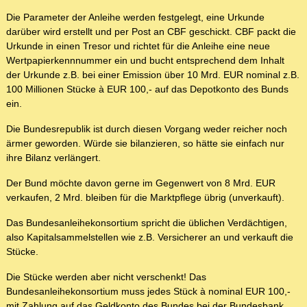
Die Parameter der Anleihe werden festgelegt, eine Urkunde
darüber wird erstellt und per Post an CBF geschickt. CBF packt die
Urkunde in einen Tresor und richtet für die Anleihe eine neue
Wertpapierkennnummer ein und bucht entsprechend dem Inhalt
der Urkunde z.B. bei einer Emission über 10 Mrd. EUR nominal z.B.
100 Millionen Stücke à EUR 100,- auf das Depotkonto des Bunds
ein.
Die Bundesrepublik ist durch diesen Vorgang weder reicher noch
ärmer geworden. Würde sie bilanzieren, so hätte sie einfach nur
ihre Bilanz verlängert.
Der Bund möchte davon gerne im Gegenwert von 8 Mrd. EUR
verkaufen, 2 Mrd. bleiben für die Marktpflege übrig (unverkauft).
Das Bundesanleihekonsortium spricht die üblichen Verdächtigen,
also Kapitalsammelstellen wie z.B. Versicherer an und verkauft die
Stücke.
Die Stücke werden aber nicht verschenkt! Das
Bundesanleihekonsortium muss jedes Stück à nominal EUR 100,-
mit Zahlung auf das Geldkonto des Bundes bei der Bundesbank