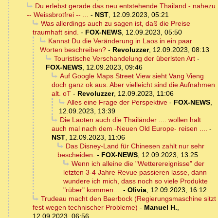
Du erlebst gerade das neu entstehende Thailand - nahezu
-- Weissbrotfrei -- ...
-
NST
,
12.09.2023, 05:21
Was allerdings auch zu sagen ist, daß die Preise
traumhaft sind.
-
FOX-NEWS
,
12.09.2023, 05:50
Kannst Du die Veränderung in Laos in ein paar
Worten beschreiben?
-
Revoluzzer
,
12.09.2023, 08:13
Touristische Verschandelung der überlsten Art
-
FOX-NEWS
,
12.09.2023, 09:46
Auf Google Maps Street View sieht Vang Vieng
doch ganz ok aus. Aber vielleicht sind die Aufnahmen
alt. oT
-
Revoluzzer
,
12.09.2023, 11:06
Alles eine Frage der Perspektive
-
FOX-NEWS
,
12.09.2023, 13:39
Die Laoten auch die Thailänder .... wollen halt
auch mal nach dem -Neuen Old Europe- reisen ....
-
NST
,
12.09.2023, 11:06
Das Disney-Land für Chinesen zahlt nur sehr
bescheiden.
-
FOX-NEWS
,
12.09.2023, 13:25
Wenn ich alleine die "Wetterereignisse" der
letzten 3-4 Jahre Revue passieren lasse, dann
wundere ich mich, dass noch so viele Produkte
"rüber" kommen....
-
Olivia
,
12.09.2023, 16:12
Trudeau macht den Baerbock (Regierungsmaschine sitzt
fest wegen technischer Probleme)
-
Manuel H.
,
12.09.2023, 06:56