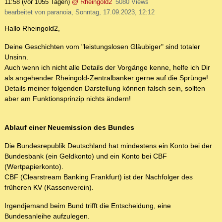
11:58
(vor 1055 Tagen)
@ Rheingold2
5080 Views
bearbeitet von paranoia, Sonntag, 17.09.2023, 12:12
Hallo Rheingold2,
Deine Geschichten vom "leistungslosen Gläubiger" sind totaler
Unsinn.
Auch wenn ich nicht alle Details der Vorgänge kenne, helfe ich Dir
als angehender Rheingold-Zentralbanker gerne auf die Sprünge!
Details meiner folgenden Darstellung können falsch sein, sollten
aber am Funktionsprinzip nichts ändern!
Ablauf einer Neuemission des Bundes
Die Bundesrepublik Deutschland hat mindestens ein Konto bei der
Bundesbank (ein Geldkonto) und ein Konto bei CBF
(Wertpapierkonto).
CBF (Clearstream Banking Frankfurt) ist der Nachfolger des
früheren KV (Kassenverein).
Irgendjemand beim Bund trifft die Entscheidung, eine
Bundesanleihe aufzulegen.