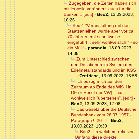
Zugegeben, die Zeiten haben sich
mittlerweile verändert: auch für die
Banken .. [edit]
-
Beo2
,
13.09.2023,
10:26
Beo2: "Veranstaltung mit den
Staatsanleihen wurde aber vor ca.
70 Jahren erst schrittweise
eingeführt .. sehr wohlweislich!" - so
ein Müll!
-
paranoia
,
13.09.2023,
14:35
Zum Unterschied zwischen
den Deflationen im System des
Edelmetallstandards und im KGS
…
-
Ostfriese
,
13.09.2023, 16:58
Ich bezog mich auf den
Zeitraum ab Ende des WK-II in
DE (= Reset der VW) - hast
wohlweislich "übersehen". [edit]
-
Beo2
,
13.09.2023, 17:08
Das Gesetz über die Deutsche
Bundesbank vom 26.07.1957 -
Paragraph § 20 ..!
-
Beo2
,
13.09.2023, 19:30
Beo2: "In welchem relativen
Umfang diese direkte