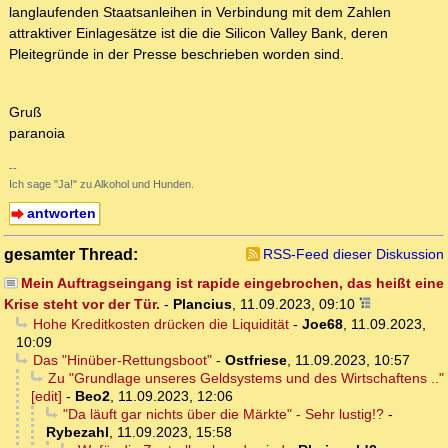
langlaufenden Staatsanleihen in Verbindung mit dem Zahlen
attraktiver Einlagesätze ist die die Silicon Valley Bank, deren
Pleitegründe in der Presse beschrieben worden sind.
Gruß
paranoia
--
Ich sage "Ja!" zu Alkohol und Hunden.
antworten
gesamter Thread:
RSS-Feed dieser Diskussion
Mein Auftragseingang ist rapide eingebrochen, das heißt eine
Krise steht vor der Tür.
-
Plancius
,
11.09.2023, 09:10
Hohe Kreditkosten drücken die Liquidität
-
Joe68
,
11.09.2023,
10:09
Das "Hinüber-Rettungsboot"
-
Ostfriese
,
11.09.2023, 10:57
Zu "Grundlage unseres Geldsystems und des Wirtschaftens .."
[edit]
-
Beo2
,
11.09.2023, 12:06
"Da läuft gar nichts über die Märkte" - Sehr lustig!?
-
Rybezahl
,
11.09.2023, 15:58