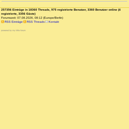
257356 Einträge in 18360 Threads, 975 registrierte Benutzer, 3360 Benutzer online (4
registrierte, 3356 Gäste)
Forumszeit: 07.08.2026, 08:12 (Europe/Berlin)
RSS Einträge
RSS Threads
Kontakt
powered by my little forum