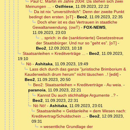
Paul C. Martin im Jahre 2004: Da stehen sich zwei
Meinungen …
-
Ostfriese
,
11.09.2023, 22:22
Da ist nix "unversöhnlich": Denn der zweite Punkt
bedingt den ersten. [oT]
-
Beo2
,
11.09.2023, 22:35
Doch eher ist es das Vertrauen in staatliche
Gewaltanwendung. (owT)
-
FOX-NEWS
,
11.09.2023, 23:03
.. sprich: in die (sanktionierte) Gesetzestreue
der Staatsbürger. Und nur so "geht es". [oT]
-
Beo2
,
12.09.2023, 10:18
Staatsanleihen = Kreditverträge ...
-
Beo2
,
11.09.2023,
19:10
Nö
-
Ashitaka
,
11.09.2023, 19:49
Lass dich durch das ganze "juristische Brimborium &
Kauderwelsch drum herum" nicht täuschen ..! [edit]
-
Beo2
,
11.09.2023, 20:50
Beo2: Staatsanleihen = Kreditverträge - Au weia.
-
paranoia
,
11.09.2023, 22:21
Kannst Du auch stichhaltige Argumente ..?
-
Beo2
,
11.09.2023, 22:31
Nö Nö!
-
Ashitaka
,
11.09.2023, 23:01
Staatsanleihe = Geldanleihe = dem Wesen nach:
Kreditvertrag/Schuldschein ...
-
Beo2
,
12.09.2023,
09:31
= wesentliche Grundlage der