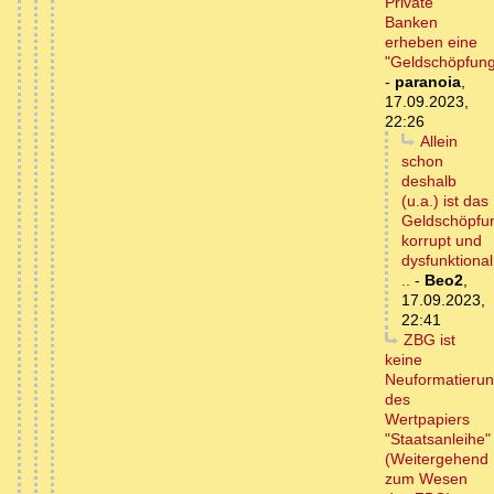
Private
Banken
erheben eine
"Geldschöpfun
-
paranoia
,
17.09.2023,
22:26
Allein
schon
deshalb
(u.a.) ist das
Geldschöpfu
korrupt und
dysfunktional
..
-
Beo2
,
17.09.2023,
22:41
ZBG ist
keine
Neuformatieru
des
Wertpapiers
"Staatsanleihe"
(Weitergehend
zum Wesen