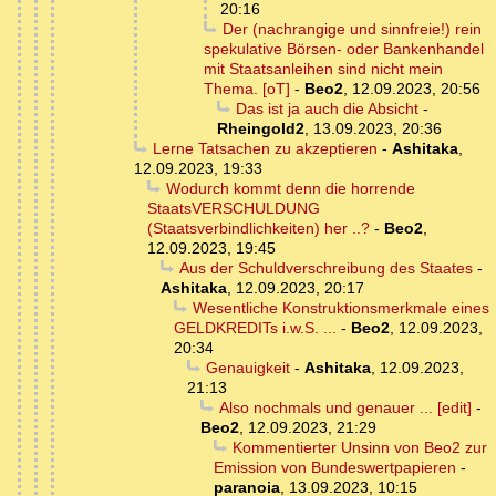
20:16
Der (nachrangige und sinnfreie!) rein
spekulative Börsen- oder Bankenhandel
mit Staatsanleihen sind nicht mein
Thema. [oT]
-
Beo2
,
12.09.2023, 20:56
Das ist ja auch die Absicht
-
Rheingold2
,
13.09.2023, 20:36
Lerne Tatsachen zu akzeptieren
-
Ashitaka
,
12.09.2023, 19:33
Wodurch kommt denn die horrende
StaatsVERSCHULDUNG
(Staatsverbindlichkeiten) her ..?
-
Beo2
,
12.09.2023, 19:45
Aus der Schuldverschreibung des Staates
-
Ashitaka
,
12.09.2023, 20:17
Wesentliche Konstruktionsmerkmale eines
GELDKREDITs i.w.S. ...
-
Beo2
,
12.09.2023,
20:34
Genauigkeit
-
Ashitaka
,
12.09.2023,
21:13
Also nochmals und genauer ... [edit]
-
Beo2
,
12.09.2023, 21:29
Kommentierter Unsinn von Beo2 zur
Emission von Bundeswertpapieren
-
paranoia
,
13.09.2023, 10:15