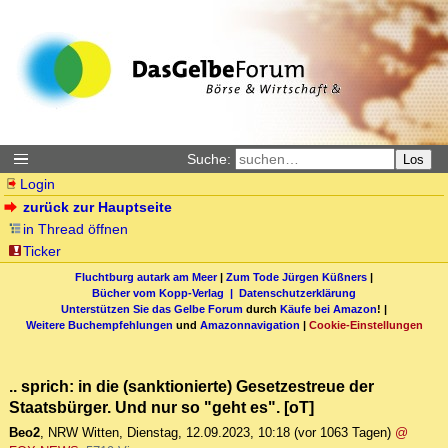
Suche:
Los
Login
zurück zur Hauptseite
in Thread öffnen
Ticker
Fluchtburg autark am Meer
|
Zum Tode Jürgen Küßners
|
Bücher vom Kopp-Verlag |
Datenschutzerklärung
Unterstützen Sie das Gelbe Forum
durch
Käufe bei Amazon
! |
Weitere Buchempfehlungen
und
Amazonnavigation
|
Cookie-Einstellungen
.. sprich: in die (sanktionierte) Gesetzestreue der
Staatsbürger. Und nur so "geht es". [oT]
Beo2
,
NRW Witten
,
Dienstag, 12.09.2023, 10:18
(vor 1063 Tagen)
@