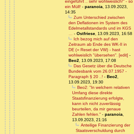
eingeführt .. sehr wohlweislich!" - so
ein Müll!
-
paranoia
,
13.09.2023,
14:35
Zum Unterschied zwischen
den Deflationen im System des
Edelmetallstandards und im KGS
…
-
Ostfriese
,
13.09.2023, 16:58
Ich bezog mich auf den
Zeitraum ab Ende des WK-II in
DE (= Reset der VW) - hast
wohlweislich "übersehen". [edit]
-
Beo2
,
13.09.2023, 17:08
Das Gesetz über die Deutsche
Bundesbank vom 26.07.1957 -
Paragraph § 20 ..!
-
Beo2
,
13.09.2023, 19:30
Beo2: "In welchem relativen
Umfang diese direkte
Staatsfinanzierung erfolgte,
kann ich nicht zuverlässig
beurteilen, da mir genaue
Zahlen fehlen."
-
paranoia
,
13.09.2023, 21:16
Anteilige Finanzierung der
Staatsverschuldung durch