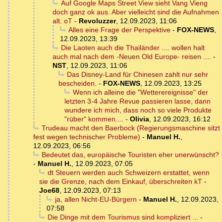
Auf Google Maps Street View sieht Vang Vieng
doch ganz ok aus. Aber vielleicht sind die Aufnahmen
alt. oT
-
Revoluzzer
,
12.09.2023, 11:06
Alles eine Frage der Perspektive
-
FOX-NEWS
,
12.09.2023, 13:39
Die Laoten auch die Thailänder .... wollen halt
auch mal nach dem -Neuen Old Europe- reisen ....
-
NST
,
12.09.2023, 11:06
Das Disney-Land für Chinesen zahlt nur sehr
bescheiden.
-
FOX-NEWS
,
12.09.2023, 13:25
Wenn ich alleine die "Wetterereignisse" der
letzten 3-4 Jahre Revue passieren lasse, dann
wundere ich mich, dass noch so viele Produkte
"rüber" kommen....
-
Olivia
,
12.09.2023, 16:12
Trudeau macht den Baerbock (Regierungsmaschine sitzt
fest wegen technischer Probleme)
-
Manuel H.
,
12.09.2023, 06:56
Bedeutet das, europäische Touristen eher unerwünscht?
-
Manuel H.
,
12.09.2023, 07:05
dt Steuern werden auch Schweizern erstattet, wenn
sie die Grenze, nach dem Einkauf, überschreiten kT
-
Joe68
,
12.09.2023, 07:13
ja, allen Nicht-EU-Bürgern
-
Manuel H.
,
12.09.2023,
07:58
Die Dinge mit dem Tourismus sind kompliziert ...
-