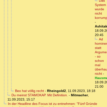
Das
System
wurde
nicht
korrump
-
Ashita
18.09.2
20:45
Ad
homine
statt
Argume
- so
schon
mal
überhau
nicht
-
Hausme
18.09.2
21:00
Beo hat völlig recht
-
Rheingold2
,
11.09.2023, 18:18
Du meinst STAMOKAP. Mit Definition.
-
Mitmacher
,
11.09.2023, 15:17
In der Headline des Focus ist zu entnehmen: "Fünf Gründe