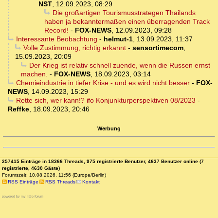
NST
,
12.09.2023, 08:29
Die großartigen Tourismusstrategen Thailands
haben ja bekanntermaßen einen überragenden Track
Record!
-
FOX-NEWS
,
12.09.2023, 09:28
Interessante Beobachtung
-
helmut-1
,
13.09.2023, 11:37
Volle Zustimmung, richtig erkannt
-
sensortimecom
,
15.09.2023, 20:09
Der Krieg ist relativ schnell zuende, wenn die Russen ernst
machen.
-
FOX-NEWS
,
18.09.2023, 03:14
Chemieindustrie in tiefer Krise - und es wird nicht besser
-
FOX-
NEWS
,
14.09.2023, 15:29
Rette sich, wer kann!? ifo Konjunkturperspektiven 08/2023
-
Reffke
,
18.09.2023, 20:46
Werbung
257415 Einträge in 18366 Threads, 975 registrierte Benutzer, 4637 Benutzer online (7
registrierte, 4630 Gäste)
Forumszeit: 10.08.2026, 11:56 (Europe/Berlin)
RSS Einträge
RSS Threads
Kontakt
powered by my little forum