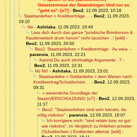
Gesetzestreue der Staatsbürger. Und nur so
"geht es". [oT]
-
Beo2
,
12.09.2023, 10:18
Staatsanleihen = Kreditverträge ...
-
Beo2
,
11.09.2023,
19:10
Nö
-
Ashitaka
,
11.09.2023, 19:49
Lass dich durch das ganze "juristische Brimborium &
Kauderwelsch drum herum" nicht täuschen ..! [edit]
-
Beo2
,
11.09.2023, 20:50
Beo2: Staatsanleihen = Kreditverträge - Au weia.
-
paranoia
,
11.09.2023, 22:21
Kannst Du auch stichhaltige Argumente ..?
-
Beo2
,
11.09.2023, 22:31
Nö Nö!
-
Ashitaka
,
11.09.2023, 23:01
Staatsanleihe = Geldanleihe = dem Wesen nach:
Kreditvertrag/Schuldschein ...
-
Beo2
,
12.09.2023,
09:31
= wesentliche Grundlage der
StaatsVERSCHULDUNG! [oT]
-
Beo2
,
12.09.2023,
11:17
Beo2: "Staatsanleihen sind sehr lukrativ, da
völlig risikolos"
-
paranoia
,
12.09.2023, 18:07
Ich korrigiere mich: "sind relativ bzw. so gut
wie risikolos", im Vergleich zu Anleihen privater
(Schuldschein-) Emittenten allemal. [edit]
-