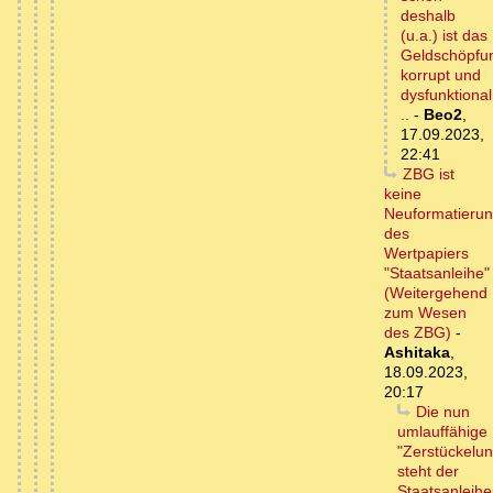
deshalb
(u.a.) ist das
Geldschöpfu
korrupt und
dysfunktional
..
-
Beo2
,
17.09.2023,
22:41
ZBG ist
keine
Neuformatieru
des
Wertpapiers
"Staatsanleihe"
(Weitergehend
zum Wesen
des ZBG)
-
Ashitaka
,
18.09.2023,
20:17
Die nun
umlauffähige
"Zerstückelun
steht der
Staatsanleihe