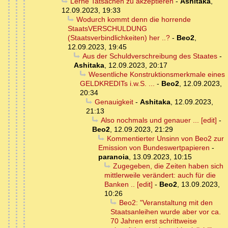
Lerne Tatsachen zu akzeptieren
-
Ashitaka
,
12.09.2023, 19:33
Wodurch kommt denn die horrende
StaatsVERSCHULDUNG
(Staatsverbindlichkeiten) her ..?
-
Beo2
,
12.09.2023, 19:45
Aus der Schuldverschreibung des Staates
-
Ashitaka
,
12.09.2023, 20:17
Wesentliche Konstruktionsmerkmale eines
GELDKREDITs i.w.S. ...
-
Beo2
,
12.09.2023,
20:34
Genauigkeit
-
Ashitaka
,
12.09.2023,
21:13
Also nochmals und genauer ... [edit]
-
Beo2
,
12.09.2023, 21:29
Kommentierter Unsinn von Beo2 zur
Emission von Bundeswertpapieren
-
paranoia
,
13.09.2023, 10:15
Zugegeben, die Zeiten haben sich
mittlerweile verändert: auch für die
Banken .. [edit]
-
Beo2
,
13.09.2023,
10:26
Beo2: "Veranstaltung mit den
Staatsanleihen wurde aber vor ca.
70 Jahren erst schrittweise