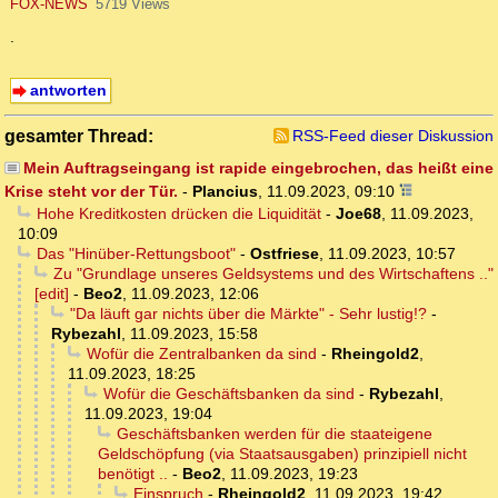
FOX-NEWS
5719 Views
.
antworten
gesamter Thread:
RSS-Feed dieser Diskussion
Mein Auftragseingang ist rapide eingebrochen, das heißt eine
Krise steht vor der Tür.
-
Plancius
,
11.09.2023, 09:10
Hohe Kreditkosten drücken die Liquidität
-
Joe68
,
11.09.2023,
10:09
Das "Hinüber-Rettungsboot"
-
Ostfriese
,
11.09.2023, 10:57
Zu "Grundlage unseres Geldsystems und des Wirtschaftens .."
[edit]
-
Beo2
,
11.09.2023, 12:06
"Da läuft gar nichts über die Märkte" - Sehr lustig!?
-
Rybezahl
,
11.09.2023, 15:58
Wofür die Zentralbanken da sind
-
Rheingold2
,
11.09.2023, 18:25
Wofür die Geschäftsbanken da sind
-
Rybezahl
,
11.09.2023, 19:04
Geschäftsbanken werden für die staateigene
Geldschöpfung (via Staatsausgaben) prinzipiell nicht
benötigt ..
-
Beo2
,
11.09.2023, 19:23
Einspruch
-
Rheingold2
,
11.09.2023, 19:42