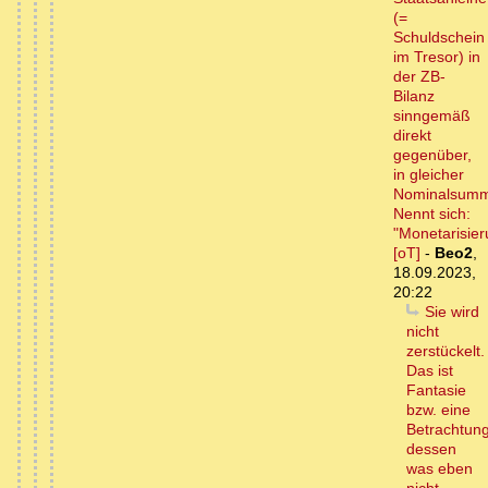
(=
Schuldschein
im Tresor) in
der ZB-
Bilanz
sinngemäß
direkt
gegenüber,
in gleicher
Nominalsum
Nennt sich:
"Monetarisier
[oT]
-
Beo2
,
18.09.2023,
20:22
Sie wird
nicht
zerstückelt.
Das ist
Fantasie
bzw. eine
Betrachtun
dessen
was eben