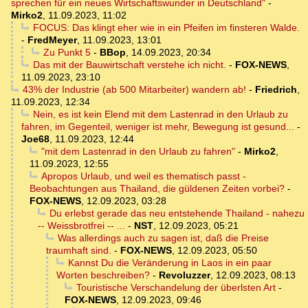
sprechen für ein neues Wirtschaftswunder in Deutschland"
-
Mirko2
,
11.09.2023, 11:02
FOCUS: Das klingt eher wie in ein Pfeifen im finsteren Walde.
-
FredMeyer
,
11.09.2023, 13:01
Zu Punkt 5
-
BBop
,
14.09.2023, 20:34
Das mit der Bauwirtschaft verstehe ich nicht.
-
FOX-NEWS
,
11.09.2023, 23:10
43% der Industrie (ab 500 Mitarbeiter) wandern ab!
-
Friedrich
,
11.09.2023, 12:34
Nein, es ist kein Elend mit dem Lastenrad in den Urlaub zu
fahren, im Gegenteil, weniger ist mehr, Bewegung ist gesund...
-
Joe68
,
11.09.2023, 12:44
"mit dem Lastenrad in den Urlaub zu fahren"
-
Mirko2
,
11.09.2023, 12:55
Apropos Urlaub, und weil es thematisch passt -
Beobachtungen aus Thailand, die güldenen Zeiten vorbei?
-
FOX-NEWS
,
12.09.2023, 03:28
Du erlebst gerade das neu entstehende Thailand - nahezu
-- Weissbrotfrei -- ...
-
NST
,
12.09.2023, 05:21
Was allerdings auch zu sagen ist, daß die Preise
traumhaft sind.
-
FOX-NEWS
,
12.09.2023, 05:50
Kannst Du die Veränderung in Laos in ein paar
Worten beschreiben?
-
Revoluzzer
,
12.09.2023, 08:13
Touristische Verschandelung der überlsten Art
-
FOX-NEWS
,
12.09.2023, 09:46