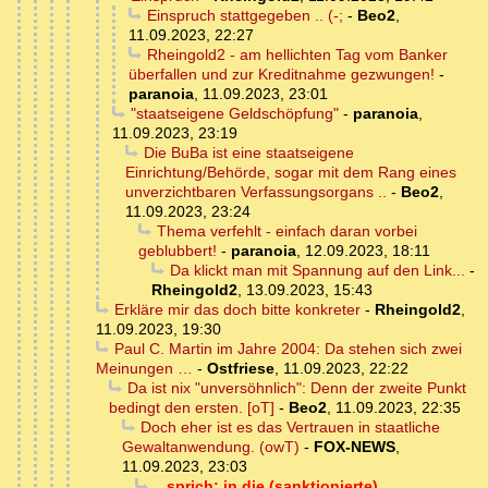
Einspruch stattgegeben .. (-;
-
Beo2
,
11.09.2023, 22:27
Rheingold2 - am hellichten Tag vom Banker
überfallen und zur Kreditnahme gezwungen!
-
paranoia
,
11.09.2023, 23:01
"staatseigene Geldschöpfung"
-
paranoia
,
11.09.2023, 23:19
Die BuBa ist eine staatseigene
Einrichtung/Behörde, sogar mit dem Rang eines
unverzichtbaren Verfassungsorgans ..
-
Beo2
,
11.09.2023, 23:24
Thema verfehlt - einfach daran vorbei
geblubbert!
-
paranoia
,
12.09.2023, 18:11
Da klickt man mit Spannung auf den Link...
-
Rheingold2
,
13.09.2023, 15:43
Erkläre mir das doch bitte konkreter
-
Rheingold2
,
11.09.2023, 19:30
Paul C. Martin im Jahre 2004: Da stehen sich zwei
Meinungen …
-
Ostfriese
,
11.09.2023, 22:22
Da ist nix "unversöhnlich": Denn der zweite Punkt
bedingt den ersten. [oT]
-
Beo2
,
11.09.2023, 22:35
Doch eher ist es das Vertrauen in staatliche
Gewaltanwendung. (owT)
-
FOX-NEWS
,
11.09.2023, 23:03
.. sprich: in die (sanktionierte)