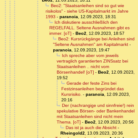
Beo2
,
12.09.2023, 18:11
Beo2: "Staatsanleihen sind so gut wie
risikolos" - siehe US-Kapitalmarkt im Jahre
1993
-
paranoia
,
12.09.2023, 18:31
Ich diskutiere ausschließlich den
REGELFALL. Seltene Ausnahmen gibt es
immer. [oT]
-
Beo2
,
12.09.2023, 18:57
Beo2: Kursrückgänge bei Anleihen sind
"Seltene Ausnahmen" am Kapitalmarkt
-
paranoia
,
12.09.2023, 19:47
Ich spreche aber vom jeweils
vertraglich garantierten ZINSsatz bei
Staatsanleihen .. nicht vom
Börsenhandel! [oT]
-
Beo2
,
12.09.2023,
19:52
Gerade der feste Zins bei
Festzinsanleihen begründet das
Kursrisiko.
-
paranoia
,
12.09.2023,
20:16
Der (nachrangige und sinnfreie!) rein
spekulative Börsen- oder Bankenhandel
mit Staatsanleihen sind nicht mein
Thema. [oT]
-
Beo2
,
12.09.2023, 20:56
Das ist ja auch die Absicht
-
Rheingold2
,
13.09.2023, 20:36