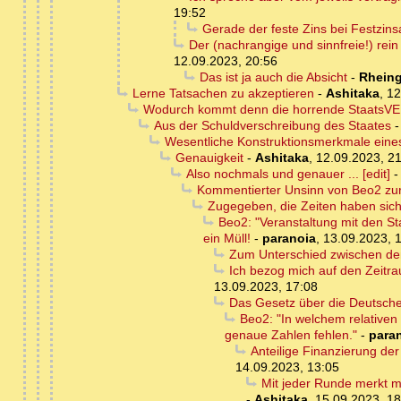
19:52
Gerade der feste Zins bei Festzins
Der (nachrangige und sinnfreie!) rei
12.09.2023, 20:56
Das ist ja auch die Absicht
-
Rhein
Lerne Tatsachen zu akzeptieren
-
Ashitaka
,
12
Wodurch kommt denn die horrende StaatsVER
Aus der Schuldverschreibung des Staates
Wesentliche Konstruktionsmerkmale eines
Genauigkeit
-
Ashitaka
,
12.09.2023, 2
Also nochmals und genauer ... [edit]
Kommentierter Unsinn von Beo2 zu
Zugegeben, die Zeiten haben sich m
Beo2: "Veranstaltung mit den Sta
ein Müll!
-
paranoia
,
13.09.2023, 
Zum Unterschied zwischen de
Ich bezog mich auf den Zeitra
13.09.2023, 17:08
Das Gesetz über die Deutsche
Beo2: "In welchem relativen 
genaue Zahlen fehlen."
-
para
Anteilige Finanzierung der
14.09.2023, 13:05
Mit jeder Runde merkt ma
-
Ashitaka
,
15.09.2023, 18