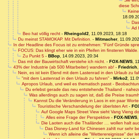
Sie wir
diese Schu
Keine
18.09.2
Das
Ad 
Beo hat völlig recht
-
Rheingold2
,
11.09.2023, 18:18
Du meinst STAMOKAP. Mit Definition.
-
Mitmacher
,
11.09.202
In der Headline des Focus ist zu entnehmen: "Fünf Gründe spre
FOCUS: Das klingt eher wie in ein Pfeifen im finsteren Walde.
Zu Punkt 5
-
BBop
,
14.09.2023, 20:34
Das mit der Bauwirtschaft verstehe ich nicht.
-
FOX-NEWS
,
1
43% der Industrie (ab 500 Mitarbeiter) wandern ab!
-
Friedrich
Nein, es ist kein Elend mit dem Lastenrad in den Urlaub zu fa
"mit dem Lastenrad in den Urlaub zu fahren"
-
Mirko2
,
11.0
Apropos Urlaub, und weil es thematisch passt - Beobachtun
Du erlebst gerade das neu entstehende Thailand - nahezu -
Was allerdings auch zu sagen ist, daß die Preise traumh
Kannst Du die Veränderung in Laos in ein paar Wort
Touristische Verschandelung der überlsten Art
-
FO
Auf Google Maps Street View sieht Vang Vieng doc
Alles eine Frage der Perspektive
-
FOX-NEWS
Die Laoten auch die Thailänder .... wollen halt a
Das Disney-Land für Chinesen zahlt nur sehr b
Wenn ich alleine die "Wetterereignisse" der l