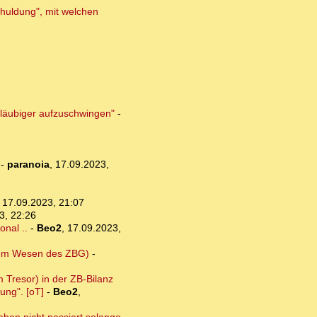
chuldung", mit welchen
Gläubiger aufzuschwingen"
-
-
paranoia
,
17.09.2023,
,
17.09.2023, 21:07
3, 22:26
onal ..
-
Beo2
,
17.09.2023,
 zum Wesen des ZBG)
-
 Tresor) in der ZB-Bilanz
ung". [oT]
-
Beo2
,