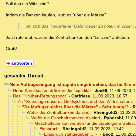
Soll das ein Witz sein?
Indem die Banken kaufen, läuft es "über die Märkte".
um sich das "verliehene" Geld wieder zu holen, in voller 
Jetzt rate mal, warum die Zentralbanken den "Leitzins" anheben.
Gruß!
antworten
gesamter Thread:
Mein Auftragseingang ist rapide eingebrochen, das heißt eine
Hohe Kreditkosten drücken die Liquidität
-
Joe68
,
11.09.2023, 
Das "Hinüber-Rettungsboot"
-
Ostfriese
,
11.09.2023, 10:57
Zu "Grundlage unseres Geldsystems und des Wirtschaftens .."
"Da läuft gar nichts über die Märkte" - Sehr lustig!?
-
R
Wofür die Zentralbanken da sind
-
Rheingold2
,
11.09.2
Wofür die Geschäftsbanken da sind
-
Rybezahl
,
11.09
Geschäftsbanken werden für die staateigene Geldschö
Einspruch
-
Rheingold2
,
11.09.2023, 19:42
Einspruch stattgegeben .. (-;
-
Beo2
,
11.09.202