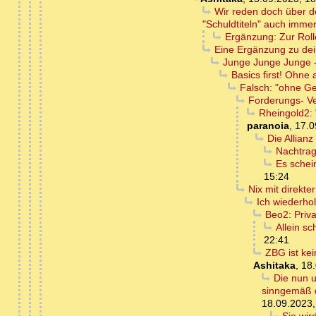
Wir reden doch über d
"Schuldtiteln" auch immer!
Ergänzung: Zur Rolle
Eine Ergänzung zu dein
Junge Junge Junge
Basics first! Ohne
Falsch: "ohne Ge
Forderungs- Ve
Rheingold2: 
paranoia
,
17.0
Die Allian
Nachtra
Es schei
15:24
Nix mit direkte
Ich wiederhol
Beo2: Priv
Allein sc
22:41
ZBG ist ke
Ashitaka
,
18.
Die nun u
sinngemäß d
18.09.2023,