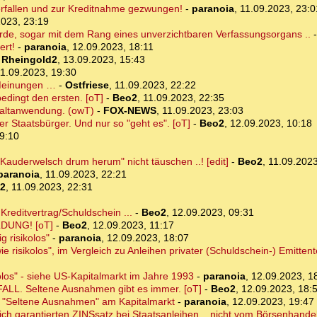
erfallen und zur Kreditnahme gezwungen!
-
paranoia
,
11.09.2023, 23:0
2023, 23:19
örde, sogar mit dem Rang eines unverzichtbaren Verfassungsorgans ..
ert!
-
paranoia
,
12.09.2023, 18:11
-
Rheingold2
,
13.09.2023, 15:43
1.09.2023, 19:30
 Meinungen …
-
Ostfriese
,
11.09.2023, 22:22
bedingt den ersten. [oT]
-
Beo2
,
11.09.2023, 22:35
ewaltanwendung. (owT)
-
FOX-NEWS
,
11.09.2023, 23:03
der Staatsbürger. Und nur so "geht es". [oT]
-
Beo2
,
12.09.2023, 10:18
9:10
Kauderwelsch drum herum" nicht täuschen ..! [edit]
-
Beo2
,
11.09.2023
paranoia
,
11.09.2023, 22:21
2
,
11.09.2023, 22:31
reditvertrag/Schuldschein ...
-
Beo2
,
12.09.2023, 09:31
LDUNG! [oT]
-
Beo2
,
12.09.2023, 11:17
g risikolos"
-
paranoia
,
12.09.2023, 18:07
wie risikolos", im Vergleich zu Anleihen privater (Schuldschein-) Emittente
kolos" - siehe US-Kapitalmarkt im Jahre 1993
-
paranoia
,
12.09.2023, 1
FALL. Seltene Ausnahmen gibt es immer. [oT]
-
Beo2
,
12.09.2023, 18:
d "Seltene Ausnahmen" am Kapitalmarkt
-
paranoia
,
12.09.2023, 19:47
ich garantierten ZINSsatz bei Staatsanleihen .. nicht vom Börsenhandel