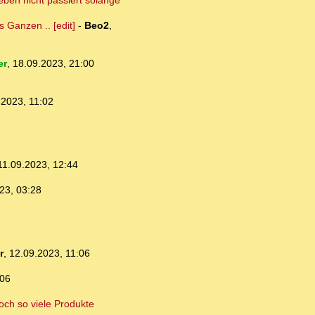
eben nicht passiert solange
s Ganzen .. [edit]
-
Beo2
,
er
,
18.09.2023, 21:00
.2023, 11:02
11.09.2023, 12:44
23, 03:28
r
,
12.09.2023, 11:06
:06
och so viele Produkte