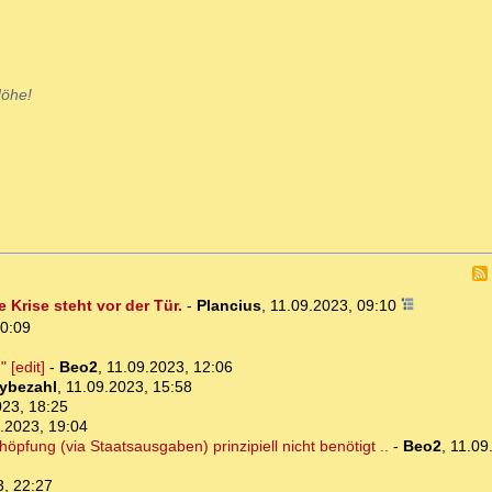
Höhe!
 Krise steht vor der Tür.
-
Plancius
,
11.09.2023, 09:10
10:09
 [edit]
-
Beo2
,
11.09.2023, 12:06
ybezahl
,
11.09.2023, 15:58
023, 18:25
.2023, 19:04
pfung (via Staatsausgaben) prinzipiell nicht benötigt ..
-
Beo2
,
11.09
3, 22:27