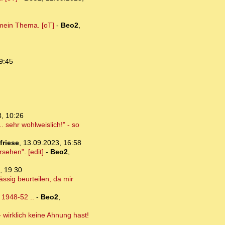
 mein Thema. [oT]
-
Beo2
,
9:45
, 10:26
. sehr wohlweislich!" - so
friese
,
13.09.2023, 16:58
sehen". [edit]
-
Beo2
,
, 19:30
ässig beurteilen, da mir
 1948-52 ..
-
Beo2
,
 wirklich keine Ahnung hast!