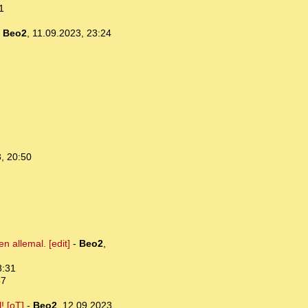
1
-
Beo2
,
11.09.2023, 23:24
, 20:50
n allemal. [edit]
-
Beo2
,
8:31
57
! [oT]
-
Beo2
,
12.09.2023,