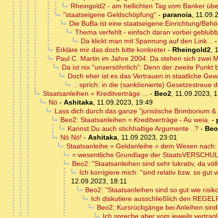
Rheingold2 - am hellichten Tag vom Banker üb
"staatseigene Geldschöpfung"
-
paranoia
,
11.09.
Die BuBa ist eine staatseigene Einrichtung/Beh
Thema verfehlt - einfach daran vorbei geblubb
Da klickt man mit Spannung auf den Link...
Erkläre mir das doch bitte konkreter
-
Rheingold2
,
1
Paul C. Martin im Jahre 2004: Da stehen sich zwei
Da ist nix "unversöhnlich": Denn der zweite Punkt 
Doch eher ist es das Vertrauen in staatliche G
.. sprich: in die (sanktionierte) Gesetzestreue 
Staatsanleihen = Kreditverträge ...
-
Beo2
,
11.09.2023, 1
Nö
-
Ashitaka
,
11.09.2023, 19:49
Lass dich durch das ganze "juristische Brimborium & 
Beo2: Staatsanleihen = Kreditverträge - Au weia.
-
Kannst Du auch stichhaltige Argumente ..?
-
Beo
Nö Nö!
-
Ashitaka
,
11.09.2023, 23:01
Staatsanleihe = Geldanleihe = dem Wesen nach: K
= wesentliche Grundlage der StaatsVERSCHU
Beo2: "Staatsanleihen sind sehr lukrativ, da völli
Ich korrigiere mich: "sind relativ bzw. so gut 
12.09.2023, 18:11
Beo2: "Staatsanleihen sind so gut wie risi
Ich diskutiere ausschließlich den REGEL
Beo2: Kursrückgänge bei Anleihen sin
Ich spreche aber vom jeweils vertragl