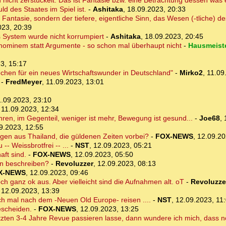
d nicht zerstückelt. Das ist Fantasie bzw. eine Betrachtung dessen was 
ld des Staates im Spiel ist.
-
Ashitaka
,
18.09.2023, 20:33
 Fantasie, sondern der tiefere, eigentliche Sinn, das Wesen (-tliche) de
023, 20:39
 System wurde nicht korrumpiert
-
Ashitaka
,
18.09.2023, 20:45
hominem statt Argumente - so schon mal überhaupt nicht
-
Hausmeist
3, 15:17
chen für ein neues Wirtschaftswunder in Deutschland"
-
Mirko2
,
11.09
-
FredMeyer
,
11.09.2023, 13:01
1.09.2023, 23:10
,
11.09.2023, 12:34
hren, im Gegenteil, weniger ist mehr, Bewegung ist gesund...
-
Joe68
,
9.2023, 12:55
gen aus Thailand, die güldenen Zeiten vorbei?
-
FOX-NEWS
,
12.09.20
- Weissbrotfrei -- ...
-
NST
,
12.09.2023, 05:21
aft sind.
-
FOX-NEWS
,
12.09.2023, 05:50
en beschreiben?
-
Revoluzzer
,
12.09.2023, 08:13
X-NEWS
,
12.09.2023, 09:46
h ganz ok aus. Aber vielleicht sind die Aufnahmen alt. oT
-
Revoluzze
,
12.09.2023, 13:39
uch mal nach dem -Neuen Old Europe- reisen ....
-
NST
,
12.09.2023, 11
escheiden.
-
FOX-NEWS
,
12.09.2023, 13:25
etzten 3-4 Jahre Revue passieren lasse, dann wundere ich mich, dass n