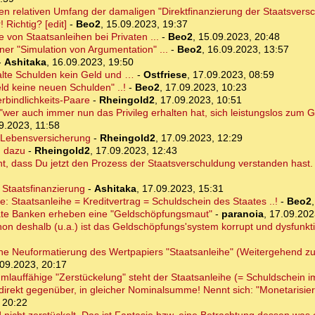
en relativen Umfang der damaligen "Direktfinanzierung der Staatsvers
 Richtig? [edit]
-
Beo2
,
15.09.2023, 19:37
 von Staatsanleihen bei Privaten ...
-
Beo2
,
15.09.2023, 20:48
er "Simulation von Argumentation" ...
-
Beo2
,
16.09.2023, 13:57
-
Ashitaka
,
16.09.2023, 19:50
 alte Schulden kein Geld und …
-
Ostfriese
,
17.09.2023, 08:59
ld keine neuen Schulden" ..!
-
Beo2
,
17.09.2023, 10:23
rbindlichkeits-Paare
-
Rheingold2
,
17.09.2023, 10:51
"wer auch immer nun das Privileg erhalten hat, sich leistungslos zum 
9.2023, 11:58
z Lebensversicherung
-
Rheingold2
,
17.09.2023, 12:29
g dazu
-
Rheingold2
,
17.09.2023, 12:43
nt, dass Du jetzt den Prozess der Staatsverschuldung verstanden hast.
r Staatsfinanzierung
-
Ashitaka
,
17.09.2023, 15:31
e: Staatsanleihe = Kreditvertrag = Schuldschein des Staates ..!
-
Beo2
ate Banken erheben eine "Geldschöpfungsmaut"
-
paranoia
,
17.09.202
hon deshalb (u.a.) ist das Geldschöpfungs'system korrupt und dysfunkti
ine Neuformatierung des Wertpapiers "Staatsanleihe" (Weitergehend
09.2023, 20:17
mlauffähige "Zerstückelung" steht der Staatsanleihe (= Schuldschein im
irekt gegenüber, in gleicher Nominalsumme! Nennt sich: "Monetarisier
 20:22