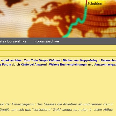
ts / Börsenlinks
Forumsarchive
 autark am Meer
|
Zum Tode Jürgen Küßners
|
Bücher vom Kopp-Verlag |
Datenschut
be Forum
durch
Käufe bei Amazon
! |
Weitere Buchempfehlungen
und
Amazonnavigat
irekt der Finanzagentur des Staates die Anleihen ab und rennen damit
aat!), um sich das "verliehene" Geld wieder zu holen, in voller Höhe!