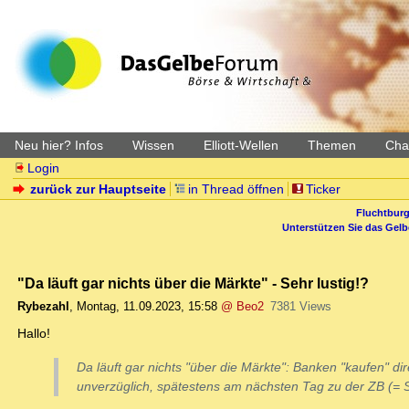
Neu hier? Infos
Wissen
Elliott-Wellen
Themen
Char
Login
zurück zur Hauptseite
in Thread öffnen
Ticker
Fluchtburg
Unterstützen Sie das Gel
"Da läuft gar nichts über die Märkte" - Sehr lustig!?
Rybezahl
,
Montag, 11.09.2023, 15:58
@ Beo2
7381 Views
Hallo!
Da läuft gar nichts "über die Märkte": Banken "kaufen" d
unverzüglich, spätestens am nächsten Tag zu der ZB (= St