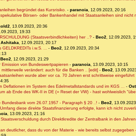
anleihen begründet das Kursrisiko.
-
paranoia
,
12.09.2023, 20:16
n spekulative Börsen- oder Bankenhandel mit Staatsanleihen sind nicht
gold2
,
13.09.2023, 20:36
.09.2023, 19:33
SCHULDUNG (Staatsverbindlichkeiten) her ..?
-
Beo2
,
12.09.2023, 1
-
Ashitaka
,
12.09.2023, 20:17
 GELDKREDITs i.w.S. ...
-
Beo2
,
12.09.2023, 20:34
1:13
-
Beo2
,
12.09.2023, 21:29
r Emission von Bundeswertpapieren
-
paranoia
,
13.09.2023, 10:15
ittlerweile verändert: auch für die Banken .. [edit]
-
Beo2
,
13.09.2023
atsanleihen wurde aber vor ca. 70 Jahren erst schrittweise eingeführt .
14:35
n Deflationen im System des Edelmetallstandards und im KGS …
-
Ost
um ab Ende des WK-II in DE (= Reset der VW) - hast wohlweislich "über
 Bundesbank vom 26.07.1957 - Paragraph § 20 ..!
-
Beo2
,
13.09.2023
Umfang diese direkte Staatsfinanzierung erfolgte, kann ich nicht zuverl
noia
,
13.09.2023, 21:16
 Staatsverschuldung durch Direktkredite der Zentralbank in den Jahren
n deutlicher, dass du von der Materie - wie bereits selbst zugegeben -
:59