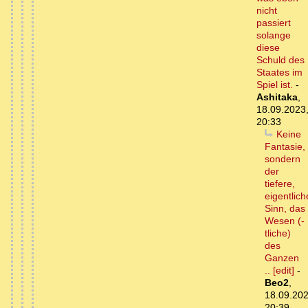
nicht
passiert
solange
diese
Schuld des
Staates im
Spiel ist.
-
Ashitaka
,
18.09.2023
20:33
Keine
Fantasie,
sondern
der
tiefere,
eigentlich
Sinn, das
Wesen (-
tliche)
des
Ganzen
.. [edit]
-
Beo2
,
18.09.202
20:39