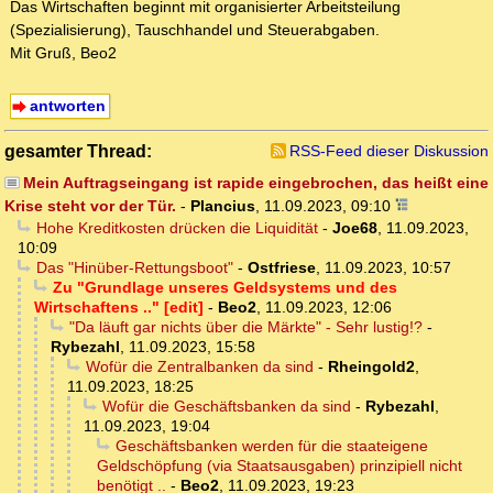
Das Wirtschaften beginnt mit organisierter Arbeitsteilung
(Spezialisierung), Tauschhandel und Steuerabgaben.
Mit Gruß, Beo2
antworten
gesamter Thread:
RSS-Feed dieser Diskussion
Mein Auftragseingang ist rapide eingebrochen, das heißt eine
Krise steht vor der Tür.
-
Plancius
,
11.09.2023, 09:10
Hohe Kreditkosten drücken die Liquidität
-
Joe68
,
11.09.2023,
10:09
Das "Hinüber-Rettungsboot"
-
Ostfriese
,
11.09.2023, 10:57
Zu "Grundlage unseres Geldsystems und des
Wirtschaftens .." [edit]
-
Beo2
,
11.09.2023, 12:06
"Da läuft gar nichts über die Märkte" - Sehr lustig!?
-
Rybezahl
,
11.09.2023, 15:58
Wofür die Zentralbanken da sind
-
Rheingold2
,
11.09.2023, 18:25
Wofür die Geschäftsbanken da sind
-
Rybezahl
,
11.09.2023, 19:04
Geschäftsbanken werden für die staateigene
Geldschöpfung (via Staatsausgaben) prinzipiell nicht
benötigt ..
-
Beo2
,
11.09.2023, 19:23