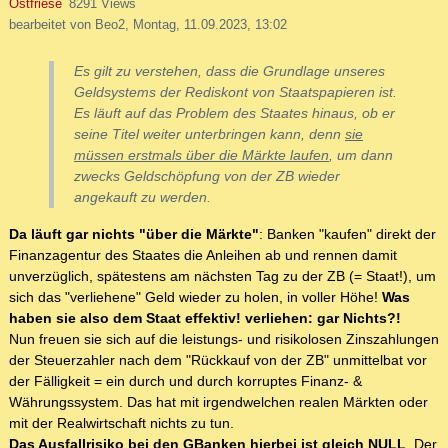
Ostfriese
8291 Views
bearbeitet von Beo2, Montag, 11.09.2023, 13:02
Es gilt zu verstehen, dass die Grundlage unseres
Geldsystems der Rediskont von Staatspapieren ist.
Es läuft auf das Problem des Staates hinaus, ob er
seine Titel weiter unterbringen kann, denn
sie
müssen erstmals über die Märkte laufen
, um dann
zwecks Geldschöpfung von der ZB wieder
angekauft zu werden.
Da läuft gar nichts "über die Märkte"
: Banken "kaufen" direkt der
Finanzagentur des Staates die Anleihen ab und rennen damit
unverzüglich, spätestens am nächsten Tag zu der ZB (= Staat!), um
sich das "verliehene" Geld wieder zu holen, in voller Höhe!
Was
haben sie also dem Staat effektiv! verliehen: gar Nichts?!
Nun freuen sie sich auf die leistungs- und risikolosen Zinszahlungen
der Steuerzahler nach dem "Rückkauf von der ZB" unmittelbat vor
der Fälligkeit = ein durch und durch korruptes Finanz- &
Währungssystem. Das hat mit irgendwelchen realen Märkten oder
mit der Realwirtschaft nichts zu tun.
Das Ausfallrisiko bei den GBanken hierbei ist gleich NULL
. Der