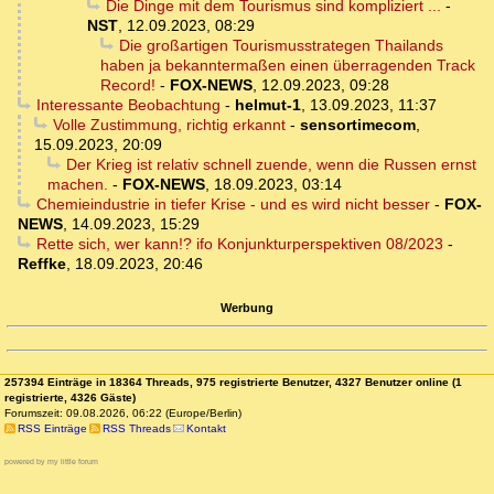
Die Dinge mit dem Tourismus sind kompliziert ...
-
NST
,
12.09.2023, 08:29
Die großartigen Tourismusstrategen Thailands
haben ja bekanntermaßen einen überragenden Track
Record!
-
FOX-NEWS
,
12.09.2023, 09:28
Interessante Beobachtung
-
helmut-1
,
13.09.2023, 11:37
Volle Zustimmung, richtig erkannt
-
sensortimecom
,
15.09.2023, 20:09
Der Krieg ist relativ schnell zuende, wenn die Russen ernst
machen.
-
FOX-NEWS
,
18.09.2023, 03:14
Chemieindustrie in tiefer Krise - und es wird nicht besser
-
FOX-
NEWS
,
14.09.2023, 15:29
Rette sich, wer kann!? ifo Konjunkturperspektiven 08/2023
-
Reffke
,
18.09.2023, 20:46
Werbung
257394 Einträge in 18364 Threads, 975 registrierte Benutzer, 4327 Benutzer online (1
registrierte, 4326 Gäste)
Forumszeit: 09.08.2026, 06:22 (Europe/Berlin)
RSS Einträge
RSS Threads
Kontakt
powered by my little forum