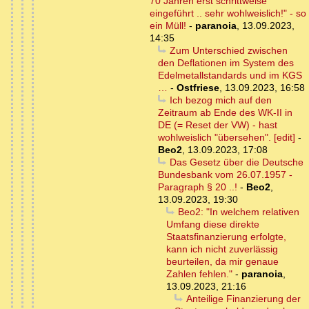
70 Jahren erst schrittweise
eingeführt .. sehr wohlweislich!" - so
ein Müll!
-
paranoia
,
13.09.2023,
14:35
Zum Unterschied zwischen
den Deflationen im System des
Edelmetallstandards und im KGS
…
-
Ostfriese
,
13.09.2023, 16:58
Ich bezog mich auf den
Zeitraum ab Ende des WK-II in
DE (= Reset der VW) - hast
wohlweislich "übersehen". [edit]
-
Beo2
,
13.09.2023, 17:08
Das Gesetz über die Deutsche
Bundesbank vom 26.07.1957 -
Paragraph § 20 ..!
-
Beo2
,
13.09.2023, 19:30
Beo2: "In welchem relativen
Umfang diese direkte
Staatsfinanzierung erfolgte,
kann ich nicht zuverlässig
beurteilen, da mir genaue
Zahlen fehlen."
-
paranoia
,
13.09.2023, 21:16
Anteilige Finanzierung der