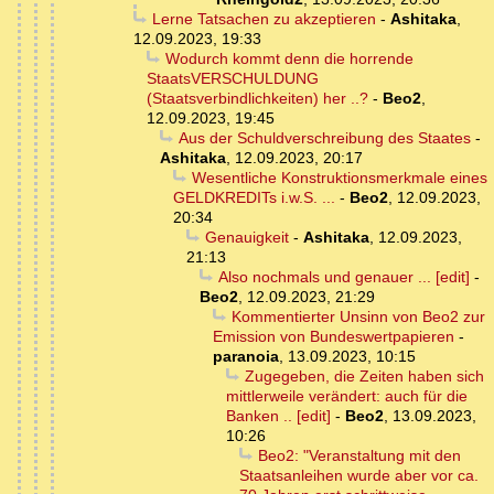
Lerne Tatsachen zu akzeptieren
-
Ashitaka
,
12.09.2023, 19:33
Wodurch kommt denn die horrende
StaatsVERSCHULDUNG
(Staatsverbindlichkeiten) her ..?
-
Beo2
,
12.09.2023, 19:45
Aus der Schuldverschreibung des Staates
-
Ashitaka
,
12.09.2023, 20:17
Wesentliche Konstruktionsmerkmale eines
GELDKREDITs i.w.S. ...
-
Beo2
,
12.09.2023,
20:34
Genauigkeit
-
Ashitaka
,
12.09.2023,
21:13
Also nochmals und genauer ... [edit]
-
Beo2
,
12.09.2023, 21:29
Kommentierter Unsinn von Beo2 zur
Emission von Bundeswertpapieren
-
paranoia
,
13.09.2023, 10:15
Zugegeben, die Zeiten haben sich
mittlerweile verändert: auch für die
Banken .. [edit]
-
Beo2
,
13.09.2023,
10:26
Beo2: "Veranstaltung mit den
Staatsanleihen wurde aber vor ca.