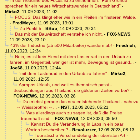
In der Headline des Focus ist zu entnehmen: "Fünf Gründe
sprechen für ein neues Wirtschaftswunder in Deutschland"
-
Mirko2
,
11.09.2023, 11:02
FOCUS: Das klingt eher wie in ein Pfeifen im finsteren Walde.
-
FredMeyer
,
11.09.2023, 13:01
Zu Punkt 5
-
BBop
,
14.09.2023, 20:34
Das mit der Bauwirtschaft verstehe ich nicht.
-
FOX-NEWS
,
11.09.2023, 23:10
43% der Industrie (ab 500 Mitarbeiter) wandern ab!
-
Friedrich
,
11.09.2023, 12:34
Nein, es ist kein Elend mit dem Lastenrad in den Urlaub zu
fahren, im Gegenteil, weniger ist mehr, Bewegung ist gesund...
-
Joe68
,
11.09.2023, 12:44
"mit dem Lastenrad in den Urlaub zu fahren"
-
Mirko2
,
11.09.2023, 12:55
Apropos Urlaub, und weil es thematisch passt -
Beobachtungen aus Thailand, die güldenen Zeiten vorbei?
-
FOX-NEWS
,
12.09.2023, 03:28
Du erlebst gerade das neu entstehende Thailand - nahezu
-- Weissbrotfrei -- ...
-
NST
,
12.09.2023, 05:21
Was allerdings auch zu sagen ist, daß die Preise
traumhaft sind.
-
FOX-NEWS
,
12.09.2023, 05:50
Kannst Du die Veränderung in Laos in ein paar
Worten beschreiben?
-
Revoluzzer
,
12.09.2023, 08:13
Touristische Verschandelung der überlsten Art
-