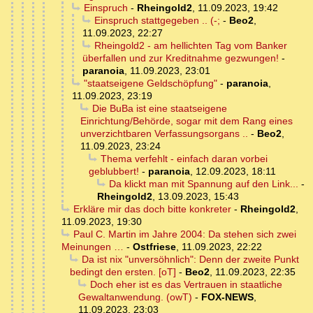
Einspruch
-
Rheingold2
,
11.09.2023, 19:42
Einspruch stattgegeben .. (-;
-
Beo2
,
11.09.2023, 22:27
Rheingold2 - am hellichten Tag vom Banker
überfallen und zur Kreditnahme gezwungen!
-
paranoia
,
11.09.2023, 23:01
"staatseigene Geldschöpfung"
-
paranoia
,
11.09.2023, 23:19
Die BuBa ist eine staatseigene
Einrichtung/Behörde, sogar mit dem Rang eines
unverzichtbaren Verfassungsorgans ..
-
Beo2
,
11.09.2023, 23:24
Thema verfehlt - einfach daran vorbei
geblubbert!
-
paranoia
,
12.09.2023, 18:11
Da klickt man mit Spannung auf den Link...
-
Rheingold2
,
13.09.2023, 15:43
Erkläre mir das doch bitte konkreter
-
Rheingold2
,
11.09.2023, 19:30
Paul C. Martin im Jahre 2004: Da stehen sich zwei
Meinungen …
-
Ostfriese
,
11.09.2023, 22:22
Da ist nix "unversöhnlich": Denn der zweite Punkt
bedingt den ersten. [oT]
-
Beo2
,
11.09.2023, 22:35
Doch eher ist es das Vertrauen in staatliche
Gewaltanwendung. (owT)
-
FOX-NEWS
,
11.09.2023, 23:03