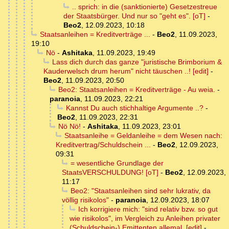
.. sprich: in die (sanktionierte) Gesetzestreue
der Staatsbürger. Und nur so "geht es". [oT]
-
Beo2
,
12.09.2023, 10:18
Staatsanleihen = Kreditverträge ...
-
Beo2
,
11.09.2023,
19:10
Nö
-
Ashitaka
,
11.09.2023, 19:49
Lass dich durch das ganze "juristische Brimborium &
Kauderwelsch drum herum" nicht täuschen ..! [edit]
-
Beo2
,
11.09.2023, 20:50
Beo2: Staatsanleihen = Kreditverträge - Au weia.
-
paranoia
,
11.09.2023, 22:21
Kannst Du auch stichhaltige Argumente ..?
-
Beo2
,
11.09.2023, 22:31
Nö Nö!
-
Ashitaka
,
11.09.2023, 23:01
Staatsanleihe = Geldanleihe = dem Wesen nach:
Kreditvertrag/Schuldschein ...
-
Beo2
,
12.09.2023,
09:31
= wesentliche Grundlage der
StaatsVERSCHULDUNG! [oT]
-
Beo2
,
12.09.2023,
11:17
Beo2: "Staatsanleihen sind sehr lukrativ, da
völlig risikolos"
-
paranoia
,
12.09.2023, 18:07
Ich korrigiere mich: "sind relativ bzw. so gut
wie risikolos", im Vergleich zu Anleihen privater
(Schuldschein-) Emittenten allemal. [edit]
-