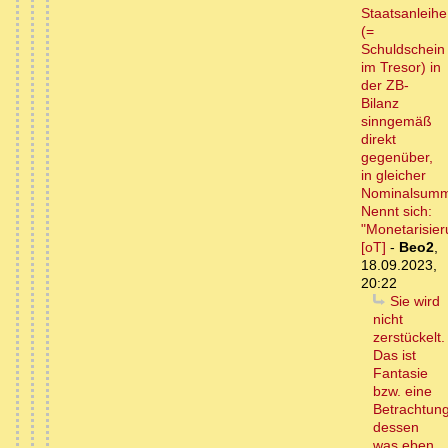
Staatsanleihe
(=
Schuldschein
im Tresor) in
der ZB-
Bilanz
sinngemäß
direkt
gegenüber,
in gleicher
Nominalsum
Nennt sich:
"Monetarisier
[oT]
-
Beo2
,
18.09.2023,
20:22
Sie wird
nicht
zerstückelt.
Das ist
Fantasie
bzw. eine
Betrachtun
dessen
was eben