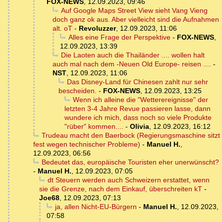
FOX-NEWS
,
12.09.2023, 09:46
Auf Google Maps Street View sieht Vang Vieng
doch ganz ok aus. Aber vielleicht sind die Aufnahmen
alt. oT
-
Revoluzzer
,
12.09.2023, 11:06
Alles eine Frage der Perspektive
-
FOX-NEWS
,
12.09.2023, 13:39
Die Laoten auch die Thailänder .... wollen halt
auch mal nach dem -Neuen Old Europe- reisen ....
-
NST
,
12.09.2023, 11:06
Das Disney-Land für Chinesen zahlt nur sehr
bescheiden.
-
FOX-NEWS
,
12.09.2023, 13:25
Wenn ich alleine die "Wetterereignisse" der
letzten 3-4 Jahre Revue passieren lasse, dann
wundere ich mich, dass noch so viele Produkte
"rüber" kommen....
-
Olivia
,
12.09.2023, 16:12
Trudeau macht den Baerbock (Regierungsmaschine sitzt
fest wegen technischer Probleme)
-
Manuel H.
,
12.09.2023, 06:56
Bedeutet das, europäische Touristen eher unerwünscht?
-
Manuel H.
,
12.09.2023, 07:05
dt Steuern werden auch Schweizern erstattet, wenn
sie die Grenze, nach dem Einkauf, überschreiten kT
-
Joe68
,
12.09.2023, 07:13
ja, allen Nicht-EU-Bürgern
-
Manuel H.
,
12.09.2023,
07:58