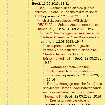
Beo2
,
12.09.2023, 18:11
Beo2: "Staatsanleihen sind so gut wie
risikolos" - siehe US-Kapitalmarkt im Jahre
1993
-
paranoia
,
12.09.2023, 18:31
Ich diskutiere ausschließlich den
REGELFALL. Seltene Ausnahmen gibt es
immer. [oT]
-
Beo2
,
12.09.2023, 18:57
Beo2: Kursrückgänge bei Anleihen sind
"Seltene Ausnahmen" am Kapitalmarkt
-
paranoia
,
12.09.2023, 19:47
Ich spreche aber vom jeweils
vertraglich garantierten ZINSsatz bei
Staatsanleihen .. nicht vom
Börsenhandel! [oT]
-
Beo2
,
12.09.2023,
19:52
Gerade der feste Zins bei
Festzinsanleihen begründet das
Kursrisiko.
-
paranoia
,
12.09.2023,
20:16
Der (nachrangige und sinnfreie!) rein
spekulative Börsen- oder Bankenhandel
mit Staatsanleihen sind nicht mein
Thema. [oT]
-
Beo2
,
12.09.2023, 20:56
Das ist ja auch die Absicht
-
Rheingold2
,
13.09.2023, 20:36