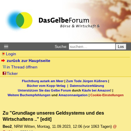
Suche:
Los
Login
zurück zur Hauptseite
in Thread öffnen
Ticker
Fluchtburg autark am Meer
|
Zum Tode Jürgen Küßners
|
Bücher vom Kopp-Verlag |
Datenschutzerklärung
Unterstützen Sie das Gelbe Forum
durch
Käufe bei Amazon
! |
Weitere Buchempfehlungen
und
Amazonnavigation
|
Cookie-Einstellungen
Zu "Grundlage unseres Geldsystems und des
Wirtschaftens .." [edit]
Beo2
,
NRW Witten
,
Montag, 11.09.2023, 12:06
(vor 1063 Tagen)
@