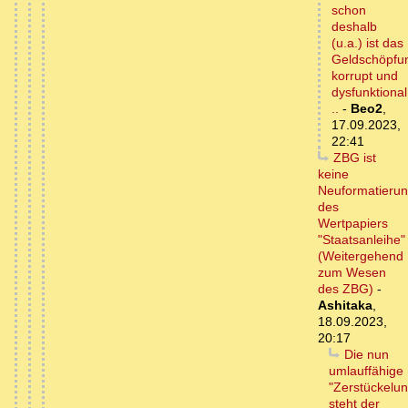
schon
deshalb
(u.a.) ist das
Geldschöpfu
korrupt und
dysfunktional
..
-
Beo2
,
17.09.2023,
22:41
ZBG ist
keine
Neuformatieru
des
Wertpapiers
"Staatsanleihe"
(Weitergehend
zum Wesen
des ZBG)
-
Ashitaka
,
18.09.2023,
20:17
Die nun
umlauffähige
"Zerstückelun
steht der