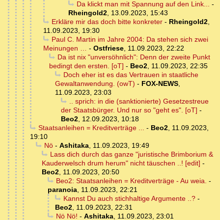
Da klickt man mit Spannung auf den Link...
-
Rheingold2
,
13.09.2023, 15:43
Erkläre mir das doch bitte konkreter
-
Rheingold2
,
11.09.2023, 19:30
Paul C. Martin im Jahre 2004: Da stehen sich zwei
Meinungen …
-
Ostfriese
,
11.09.2023, 22:22
Da ist nix "unversöhnlich": Denn der zweite Punkt
bedingt den ersten. [oT]
-
Beo2
,
11.09.2023, 22:35
Doch eher ist es das Vertrauen in staatliche
Gewaltanwendung. (owT)
-
FOX-NEWS
,
11.09.2023, 23:03
.. sprich: in die (sanktionierte) Gesetzestreue
der Staatsbürger. Und nur so "geht es". [oT]
-
Beo2
,
12.09.2023, 10:18
Staatsanleihen = Kreditverträge ...
-
Beo2
,
11.09.2023,
19:10
Nö
-
Ashitaka
,
11.09.2023, 19:49
Lass dich durch das ganze "juristische Brimborium &
Kauderwelsch drum herum" nicht täuschen ..! [edit]
-
Beo2
,
11.09.2023, 20:50
Beo2: Staatsanleihen = Kreditverträge - Au weia.
-
paranoia
,
11.09.2023, 22:21
Kannst Du auch stichhaltige Argumente ..?
-
Beo2
,
11.09.2023, 22:31
Nö Nö!
-
Ashitaka
,
11.09.2023, 23:01