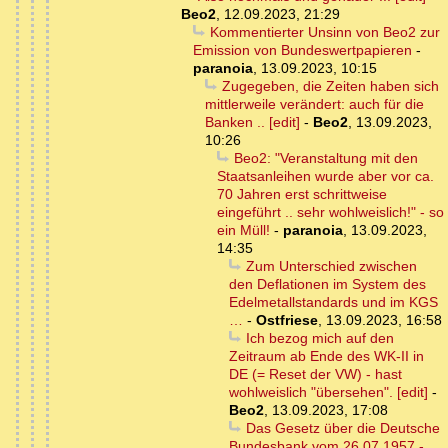
Beo2
,
12.09.2023, 21:29
Kommentierter Unsinn von Beo2 zur
Emission von Bundeswertpapieren
-
paranoia
,
13.09.2023, 10:15
Zugegeben, die Zeiten haben sich
mittlerweile verändert: auch für die
Banken .. [edit]
-
Beo2
,
13.09.2023,
10:26
Beo2: "Veranstaltung mit den
Staatsanleihen wurde aber vor ca.
70 Jahren erst schrittweise
eingeführt .. sehr wohlweislich!" - so
ein Müll!
-
paranoia
,
13.09.2023,
14:35
Zum Unterschied zwischen
den Deflationen im System des
Edelmetallstandards und im KGS
…
-
Ostfriese
,
13.09.2023, 16:58
Ich bezog mich auf den
Zeitraum ab Ende des WK-II in
DE (= Reset der VW) - hast
wohlweislich "übersehen". [edit]
-
Beo2
,
13.09.2023, 17:08
Das Gesetz über die Deutsche
Bundesbank vom 26.07.1957 -