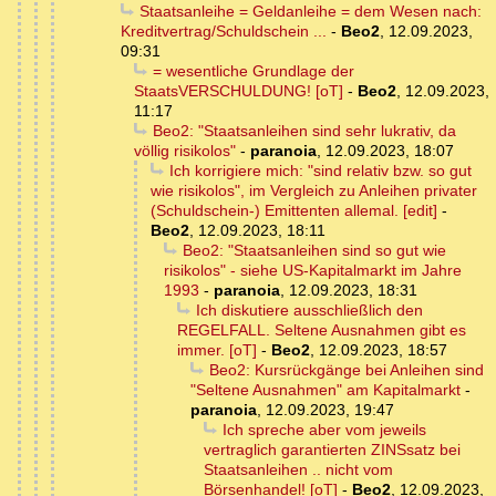
Staatsanleihe = Geldanleihe = dem Wesen nach:
Kreditvertrag/Schuldschein ...
-
Beo2
,
12.09.2023,
09:31
= wesentliche Grundlage der
StaatsVERSCHULDUNG! [oT]
-
Beo2
,
12.09.2023,
11:17
Beo2: "Staatsanleihen sind sehr lukrativ, da
völlig risikolos"
-
paranoia
,
12.09.2023, 18:07
Ich korrigiere mich: "sind relativ bzw. so gut
wie risikolos", im Vergleich zu Anleihen privater
(Schuldschein-) Emittenten allemal. [edit]
-
Beo2
,
12.09.2023, 18:11
Beo2: "Staatsanleihen sind so gut wie
risikolos" - siehe US-Kapitalmarkt im Jahre
1993
-
paranoia
,
12.09.2023, 18:31
Ich diskutiere ausschließlich den
REGELFALL. Seltene Ausnahmen gibt es
immer. [oT]
-
Beo2
,
12.09.2023, 18:57
Beo2: Kursrückgänge bei Anleihen sind
"Seltene Ausnahmen" am Kapitalmarkt
-
paranoia
,
12.09.2023, 19:47
Ich spreche aber vom jeweils
vertraglich garantierten ZINSsatz bei
Staatsanleihen .. nicht vom
Börsenhandel! [oT]
-
Beo2
,
12.09.2023,