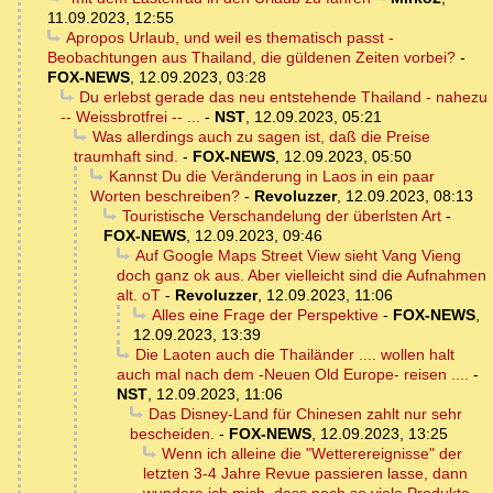
11.09.2023, 12:55
Apropos Urlaub, und weil es thematisch passt -
Beobachtungen aus Thailand, die güldenen Zeiten vorbei?
-
FOX-NEWS
,
12.09.2023, 03:28
Du erlebst gerade das neu entstehende Thailand - nahezu
-- Weissbrotfrei -- ...
-
NST
,
12.09.2023, 05:21
Was allerdings auch zu sagen ist, daß die Preise
traumhaft sind.
-
FOX-NEWS
,
12.09.2023, 05:50
Kannst Du die Veränderung in Laos in ein paar
Worten beschreiben?
-
Revoluzzer
,
12.09.2023, 08:13
Touristische Verschandelung der überlsten Art
-
FOX-NEWS
,
12.09.2023, 09:46
Auf Google Maps Street View sieht Vang Vieng
doch ganz ok aus. Aber vielleicht sind die Aufnahmen
alt. oT
-
Revoluzzer
,
12.09.2023, 11:06
Alles eine Frage der Perspektive
-
FOX-NEWS
,
12.09.2023, 13:39
Die Laoten auch die Thailänder .... wollen halt
auch mal nach dem -Neuen Old Europe- reisen ....
-
NST
,
12.09.2023, 11:06
Das Disney-Land für Chinesen zahlt nur sehr
bescheiden.
-
FOX-NEWS
,
12.09.2023, 13:25
Wenn ich alleine die "Wetterereignisse" der
letzten 3-4 Jahre Revue passieren lasse, dann