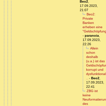
Beo2
,
17.09.2023,
21:07
Beo2:
Private
Banken
erheben eine
"Geldschöpfun
-
paranoia
,
17.09.2023,
22:26
Allein
schon
deshalb
(u.a.) ist das
Geldschöpfu
korrupt und
dysfunktional
..
-
Beo2
,
17.09.2023,
22:41
ZBG ist
keine
Neuformatieru
des