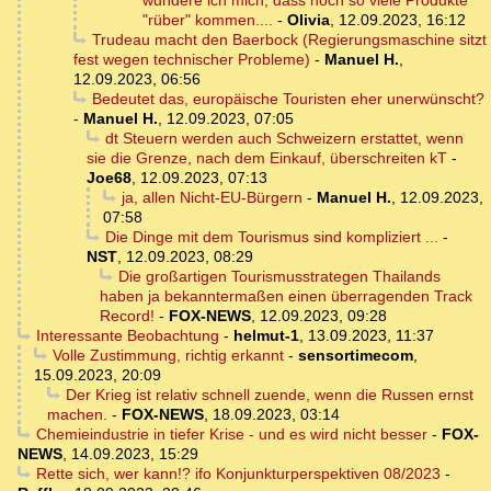
wundere ich mich, dass noch so viele Produkte
"rüber" kommen....
-
Olivia
,
12.09.2023, 16:12
Trudeau macht den Baerbock (Regierungsmaschine sitzt
fest wegen technischer Probleme)
-
Manuel H.
,
12.09.2023, 06:56
Bedeutet das, europäische Touristen eher unerwünscht?
-
Manuel H.
,
12.09.2023, 07:05
dt Steuern werden auch Schweizern erstattet, wenn
sie die Grenze, nach dem Einkauf, überschreiten kT
-
Joe68
,
12.09.2023, 07:13
ja, allen Nicht-EU-Bürgern
-
Manuel H.
,
12.09.2023,
07:58
Die Dinge mit dem Tourismus sind kompliziert ...
-
NST
,
12.09.2023, 08:29
Die großartigen Tourismusstrategen Thailands
haben ja bekanntermaßen einen überragenden Track
Record!
-
FOX-NEWS
,
12.09.2023, 09:28
Interessante Beobachtung
-
helmut-1
,
13.09.2023, 11:37
Volle Zustimmung, richtig erkannt
-
sensortimecom
,
15.09.2023, 20:09
Der Krieg ist relativ schnell zuende, wenn die Russen ernst
machen.
-
FOX-NEWS
,
18.09.2023, 03:14
Chemieindustrie in tiefer Krise - und es wird nicht besser
-
FOX-
NEWS
,
14.09.2023, 15:29
Rette sich, wer kann!? ifo Konjunkturperspektiven 08/2023
-