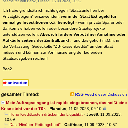
bearbeitet von Beo2, Freitag, 15.09.2023, 20:52
Ich habe grundsätzlich nichts gegen "Staatsanleihen bei
Privatgläubigern" einzuwenden,
wenn der Staat Extrageld für
einmalige Investitionen o.ä. benötigt
- wenn private Sparer oder
Banken sie haben wollen oder besondere Staatsprojekte
unterstützen wollen.
Aber, ich fordere Verbot ihrer Annahme oder
Aufkäufe seitens der Zentralbank!
.. und das gehört m.M.n. in
die Verfassung. Gedeckelte "ZB-Kassenkredite" an den Staat
müssen und können zur Vorfinanzierung der laufenden
Staatsausgaben reichen!
Beo2
antworten
gesamter Thread:
RSS-Feed dieser Diskussion
Mein Auftragseingang ist rapide eingebrochen, das heißt eine
Krise steht vor der Tür.
-
Plancius
,
11.09.2023, 09:10
Hohe Kreditkosten drücken die Liquidität
-
Joe68
,
11.09.2023,
10:09
Das "Hinüber-Rettungsboot"
-
Ostfriese
,
11.09.2023, 10:57