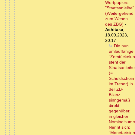
Wertpapiers
"Staatsanleihe"
(Weitergehend
zum Wesen
des ZBG)
-
Ashitaka
,
18.09.2023,
20:17
Die nun
umlauffähige
"Zerstückelun
steht der
Staatsanleihe
(=
Schuldschein
im Tresor) in
der ZB-
Bilanz
sinngemäß
direkt
gegenüber,
in gleicher
Nominalsum
Nennt sich:
"Monetarisier