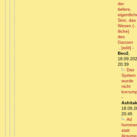
der
tiefere,
eigentlich
Sinn, das
Wesen (-
tliche)
des
Ganzen
.. [edit]
-
Beo2
,
18.09.202
20:39
Das
System
wurde
nicht
korrump
-
Ashita
18.09.2
20:45
Ad
homine
statt
Argume