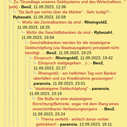
Zu "Grundlage unseres Geldsystems und des Wirtschaftens .."
[edit]
-
Beo2
,
11.09.2023, 12:06
"Da läuft gar nichts über die Märkte" - Sehr lustig!?
-
Rybezahl
,
11.09.2023, 15:58
Wofür die Zentralbanken da sind
-
Rheingold2
,
11.09.2023, 18:25
Wofür die Geschäftsbanken da sind
-
Rybezahl
,
11.09.2023, 19:04
Geschäftsbanken werden für die staateigene
Geldschöpfung (via Staatsausgaben) prinzipiell nicht
benötigt ..
-
Beo2
,
11.09.2023, 19:23
Einspruch
-
Rheingold2
,
11.09.2023, 19:42
Einspruch stattgegeben .. (-;
-
Beo2
,
11.09.2023, 22:27
Rheingold2 - am hellichten Tag vom Banker
überfallen und zur Kreditnahme gezwungen!
-
paranoia
,
11.09.2023, 23:01
"staatseigene Geldschöpfung"
-
paranoia
,
11.09.2023, 23:19
Die BuBa ist eine staatseigene
Einrichtung/Behörde, sogar mit dem Rang eines
unverzichtbaren Verfassungsorgans ..
-
Beo2
,
11.09.2023, 23:24
Thema verfehlt - einfach daran vorbei
geblubbert!
-
paranoia
,
12.09.2023, 18:11