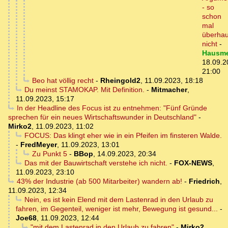
- so
schon
mal
überhau
nicht
-
Hausme
18.09.2
21:00
Beo hat völlig recht
-
Rheingold2
,
11.09.2023, 18:18
Du meinst STAMOKAP. Mit Definition.
-
Mitmacher
,
11.09.2023, 15:17
In der Headline des Focus ist zu entnehmen: "Fünf Gründe
sprechen für ein neues Wirtschaftswunder in Deutschland"
-
Mirko2
,
11.09.2023, 11:02
FOCUS: Das klingt eher wie in ein Pfeifen im finsteren Walde.
-
FredMeyer
,
11.09.2023, 13:01
Zu Punkt 5
-
BBop
,
14.09.2023, 20:34
Das mit der Bauwirtschaft verstehe ich nicht.
-
FOX-NEWS
,
11.09.2023, 23:10
43% der Industrie (ab 500 Mitarbeiter) wandern ab!
-
Friedrich
,
11.09.2023, 12:34
Nein, es ist kein Elend mit dem Lastenrad in den Urlaub zu
fahren, im Gegenteil, weniger ist mehr, Bewegung ist gesund...
-
Joe68
,
11.09.2023, 12:44
"mit dem Lastenrad in den Urlaub zu fahren"
-
Mirko2
,