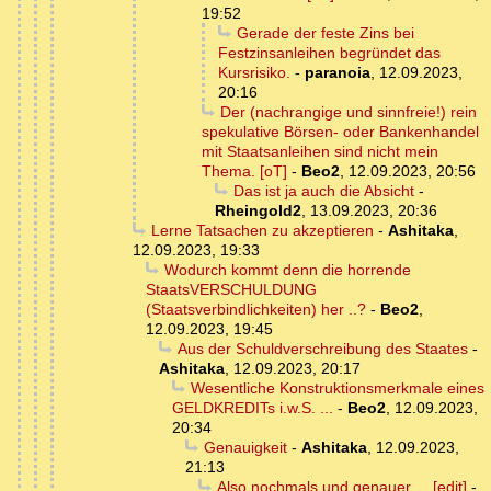
19:52
Gerade der feste Zins bei
Festzinsanleihen begründet das
Kursrisiko.
-
paranoia
,
12.09.2023,
20:16
Der (nachrangige und sinnfreie!) rein
spekulative Börsen- oder Bankenhandel
mit Staatsanleihen sind nicht mein
Thema. [oT]
-
Beo2
,
12.09.2023, 20:56
Das ist ja auch die Absicht
-
Rheingold2
,
13.09.2023, 20:36
Lerne Tatsachen zu akzeptieren
-
Ashitaka
,
12.09.2023, 19:33
Wodurch kommt denn die horrende
StaatsVERSCHULDUNG
(Staatsverbindlichkeiten) her ..?
-
Beo2
,
12.09.2023, 19:45
Aus der Schuldverschreibung des Staates
-
Ashitaka
,
12.09.2023, 20:17
Wesentliche Konstruktionsmerkmale eines
GELDKREDITs i.w.S. ...
-
Beo2
,
12.09.2023,
20:34
Genauigkeit
-
Ashitaka
,
12.09.2023,
21:13
Also nochmals und genauer ... [edit]
-