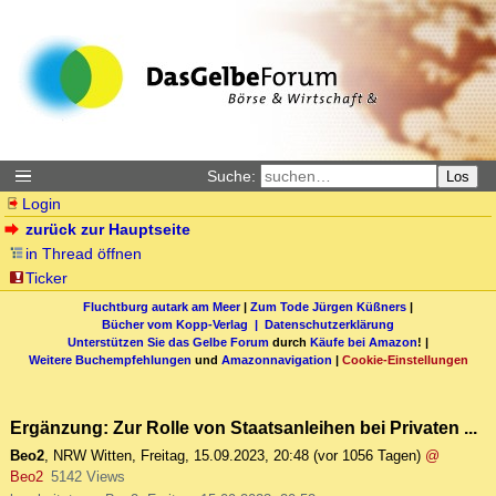
Suche:
Los
Login
zurück zur Hauptseite
in Thread öffnen
Ticker
Fluchtburg autark am Meer
|
Zum Tode Jürgen Küßners
|
Bücher vom Kopp-Verlag |
Datenschutzerklärung
Unterstützen Sie das Gelbe Forum
durch
Käufe bei Amazon
! |
Weitere Buchempfehlungen
und
Amazonnavigation
|
Cookie-Einstellungen
Ergänzung: Zur Rolle von Staatsanleihen bei Privaten ...
Beo2
,
NRW Witten
,
Freitag, 15.09.2023, 20:48
(vor 1056 Tagen)
@
Beo2
5142 Views