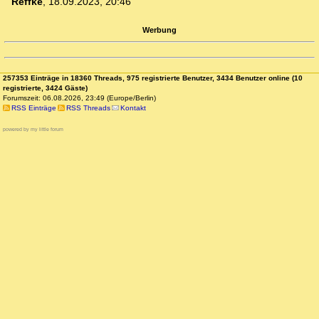
Reffke
,
18.09.2023, 20:46
Werbung
257353 Einträge in 18360 Threads, 975 registrierte Benutzer, 3434 Benutzer online (10
registrierte, 3424 Gäste)
Forumszeit: 06.08.2026, 23:49 (Europe/Berlin)
RSS Einträge
RSS Threads
Kontakt
powered by my little forum