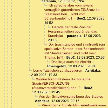
paranoia
,
12.09.2023, 19:47
Ich spreche aber vom jeweils
vertraglich garantierten ZINSsatz bei
Staatsanleihen .. nicht vom
Börsenhandel! [oT]
-
Beo2
,
12.09.2023,
19:52
Gerade der feste Zins bei
Festzinsanleihen begründet das
Kursrisiko.
-
paranoia
,
12.09.2023,
20:16
Der (nachrangige und sinnfreie!) rein
spekulative Börsen- oder Bankenhandel
mit Staatsanleihen sind nicht mein
Thema. [oT]
-
Beo2
,
12.09.2023, 20:56
Das ist ja auch die Absicht
-
Rheingold2
,
13.09.2023, 20:36
Lerne Tatsachen zu akzeptieren
-
Ashitaka
,
12.09.2023, 19:33
Wodurch kommt denn die horrende
StaatsVERSCHULDUNG
(Staatsverbindlichkeiten) her ..?
-
Beo2
,
12.09.2023, 19:45
Aus der Schuldverschreibung des Staates
-
Ashitaka
,
12.09.2023, 20:17
Wesentliche Konstruktionsmerkmale eines