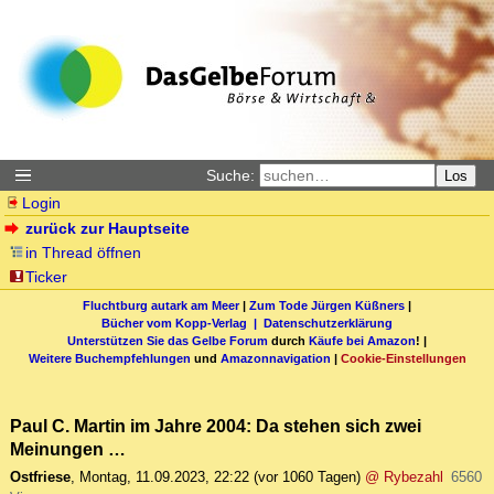
Suche:
Los
Login
zurück zur Hauptseite
in Thread öffnen
Ticker
Fluchtburg autark am Meer
|
Zum Tode Jürgen Küßners
|
Bücher vom Kopp-Verlag |
Datenschutzerklärung
Unterstützen Sie das Gelbe Forum
durch
Käufe bei Amazon
! |
Weitere Buchempfehlungen
und
Amazonnavigation
|
Cookie-Einstellungen
Paul C. Martin im Jahre 2004: Da stehen sich zwei
Meinungen …
Ostfriese
,
Montag, 11.09.2023, 22:22
(vor 1060 Tagen)
@ Rybezahl
6560