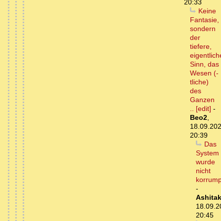
20:33
Keine
Fantasie,
sondern
der
tiefere,
eigentlich
Sinn, das
Wesen (-
tliche)
des
Ganzen
.. [edit]
-
Beo2
,
18.09.202
20:39
Das
System
wurde
nicht
korrump
-
Ashita
18.09.2
20:45