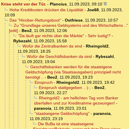
Krise steht vor der Tür.
-
Plancius
,
11.09.2023, 09:10
Hohe Kreditkosten drücken die Liquidität
-
Joe68
,
11.09.2023,
10:09
Das "Hinüber-Rettungsboot"
-
Ostfriese
,
11.09.2023, 10:57
Zu "Grundlage unseres Geldsystems und des Wirtschaftens .."
[edit]
-
Beo2
,
11.09.2023, 12:06
"Da läuft gar nichts über die Märkte" - Sehr lustig!?
-
Rybezahl
,
11.09.2023, 15:58
Wofür die Zentralbanken da sind
-
Rheingold2
,
11.09.2023, 18:25
Wofür die Geschäftsbanken da sind
-
Rybezahl
,
11.09.2023, 19:04
Geschäftsbanken werden für die staateigene
Geldschöpfung (via Staatsausgaben) prinzipiell nicht
benötigt ..
-
Beo2
,
11.09.2023, 19:23
Einspruch
-
Rheingold2
,
11.09.2023, 19:42
Einspruch stattgegeben .. (-;
-
Beo2
,
11.09.2023, 22:27
Rheingold2 - am hellichten Tag vom Banker
überfallen und zur Kreditnahme gezwungen!
-
paranoia
,
11.09.2023, 23:01
"staatseigene Geldschöpfung"
-
paranoia
,
11.09.2023, 23:19
Die BuBa ist eine staatseigene