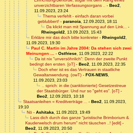
Einrichtung/Behörde, sogar mit dem Rang eines
unverzichtbaren Verfassungsorgans ..
-
Beo2
,
11.09.2023, 23:24
Thema verfehlt - einfach daran vorbei
geblubbert!
-
paranoia
,
12.09.2023, 18:11
Da klickt man mit Spannung auf den Link...
-
Rheingold2
,
13.09.2023, 15:43
Erkläre mir das doch bitte konkreter
-
Rheingold2
,
11.09.2023, 19:30
Paul C. Martin im Jahre 2004: Da stehen sich zwei
Meinungen …
-
Ostfriese
,
11.09.2023, 22:22
Da ist nix "unversöhnlich": Denn der zweite Punkt
bedingt den ersten. [oT]
-
Beo2
,
11.09.2023, 22:35
Doch eher ist es das Vertrauen in staatliche
Gewaltanwendung. (owT)
-
FOX-NEWS
,
11.09.2023, 23:03
.. sprich: in die (sanktionierte) Gesetzestreue
der Staatsbürger. Und nur so "geht es". [oT]
-
Beo2
,
12.09.2023, 10:18
Staatsanleihen = Kreditverträge ...
-
Beo2
,
11.09.2023,
19:10
Nö
-
Ashitaka
,
11.09.2023, 19:49
Lass dich durch das ganze "juristische Brimborium &
Kauderwelsch drum herum" nicht täuschen ..! [edit]
-
Beo2
,
11.09.2023, 20:50