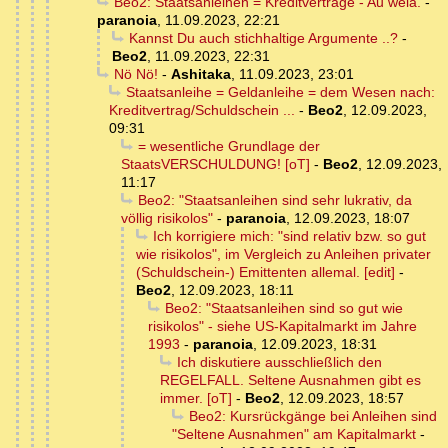
Beo2: Staatsanleihen = Kreditverträge - Au weia.
-
paranoia
,
11.09.2023, 22:21
Kannst Du auch stichhaltige Argumente ..?
-
Beo2
,
11.09.2023, 22:31
Nö Nö!
-
Ashitaka
,
11.09.2023, 23:01
Staatsanleihe = Geldanleihe = dem Wesen nach:
Kreditvertrag/Schuldschein ...
-
Beo2
,
12.09.2023,
09:31
= wesentliche Grundlage der
StaatsVERSCHULDUNG! [oT]
-
Beo2
,
12.09.2023,
11:17
Beo2: "Staatsanleihen sind sehr lukrativ, da
völlig risikolos"
-
paranoia
,
12.09.2023, 18:07
Ich korrigiere mich: "sind relativ bzw. so gut
wie risikolos", im Vergleich zu Anleihen privater
(Schuldschein-) Emittenten allemal. [edit]
-
Beo2
,
12.09.2023, 18:11
Beo2: "Staatsanleihen sind so gut wie
risikolos" - siehe US-Kapitalmarkt im Jahre
1993
-
paranoia
,
12.09.2023, 18:31
Ich diskutiere ausschließlich den
REGELFALL. Seltene Ausnahmen gibt es
immer. [oT]
-
Beo2
,
12.09.2023, 18:57
Beo2: Kursrückgänge bei Anleihen sind
"Seltene Ausnahmen" am Kapitalmarkt
-