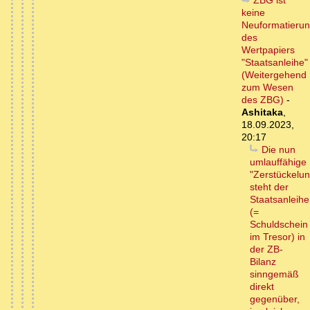
ZBG ist
keine
Neuformatieru
des
Wertpapiers
"Staatsanleihe"
(Weitergehend
zum Wesen
des ZBG)
-
Ashitaka
,
18.09.2023,
20:17
Die nun
umlauffähige
"Zerstückelun
steht der
Staatsanleihe
(=
Schuldschein
im Tresor) in
der ZB-
Bilanz
sinngemäß
direkt
gegenüber,