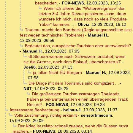
bescheiden.
-
FOX-NEWS
,
12.09.2023, 13:25
Wenn ich alleine die "Wetterereignisse" der
letzten 3-4 Jahre Revue passieren lasse, dann
wundere ich mich, dass noch so viele Produkte
"rüber" kommen....
-
Olivia
,
12.09.2023, 16:12
Trudeau macht den Baerbock (Regierungsmaschine sitzt
fest wegen technischer Probleme)
-
Manuel H.
,
12.09.2023, 06:56
Bedeutet das, europäische Touristen eher unerwünscht?
-
Manuel H.
,
12.09.2023, 07:05
dt Steuern werden auch Schweizern erstattet, wenn
sie die Grenze, nach dem Einkauf, überschreiten kT
-
Joe68
,
12.09.2023, 07:13
ja, allen Nicht-EU-Bürgern
-
Manuel H.
,
12.09.2023,
07:58
Die Dinge mit dem Tourismus sind kompliziert ...
-
NST
,
12.09.2023, 08:29
Die großartigen Tourismusstrategen Thailands
haben ja bekanntermaßen einen überragenden Track
Record!
-
FOX-NEWS
,
12.09.2023, 09:28
Interessante Beobachtung
-
helmut-1
,
13.09.2023, 11:37
Volle Zustimmung, richtig erkannt
-
sensortimecom
,
15.09.2023, 20:09
Der Krieg ist relativ schnell zuende, wenn die Russen ernst
machen.
-
FOX-NEWS
,
18.09.2023, 03:14