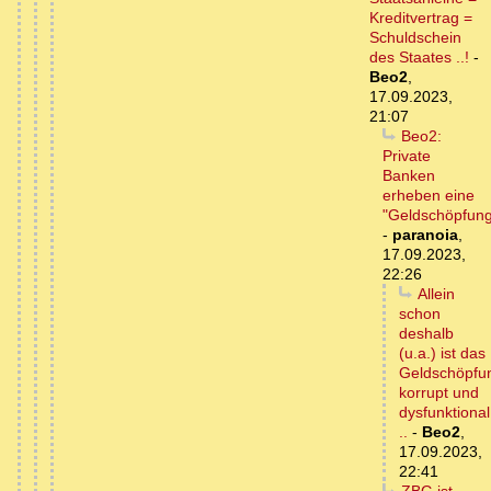
Kreditvertrag =
Schuldschein
des Staates ..!
-
Beo2
,
17.09.2023,
21:07
Beo2:
Private
Banken
erheben eine
"Geldschöpfun
-
paranoia
,
17.09.2023,
22:26
Allein
schon
deshalb
(u.a.) ist das
Geldschöpfu
korrupt und
dysfunktional
..
-
Beo2
,
17.09.2023,
22:41