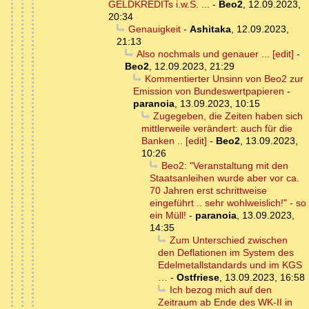
GELDKREDITs i.w.S. ...
-
Beo2
,
12.09.2023,
20:34
Genauigkeit
-
Ashitaka
,
12.09.2023,
21:13
Also nochmals und genauer ... [edit]
-
Beo2
,
12.09.2023, 21:29
Kommentierter Unsinn von Beo2 zur
Emission von Bundeswertpapieren
-
paranoia
,
13.09.2023, 10:15
Zugegeben, die Zeiten haben sich
mittlerweile verändert: auch für die
Banken .. [edit]
-
Beo2
,
13.09.2023,
10:26
Beo2: "Veranstaltung mit den
Staatsanleihen wurde aber vor ca.
70 Jahren erst schrittweise
eingeführt .. sehr wohlweislich!" - so
ein Müll!
-
paranoia
,
13.09.2023,
14:35
Zum Unterschied zwischen
den Deflationen im System des
Edelmetallstandards und im KGS
…
-
Ostfriese
,
13.09.2023, 16:58
Ich bezog mich auf den
Zeitraum ab Ende des WK-II in