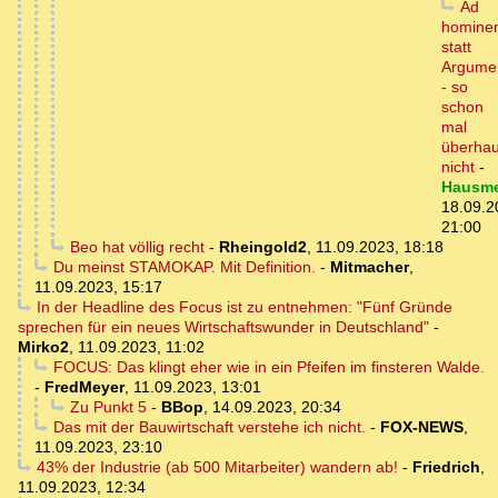
Ad
homine
statt
Argume
- so
schon
mal
überhau
nicht
-
Hausme
18.09.2
21:00
Beo hat völlig recht
-
Rheingold2
,
11.09.2023, 18:18
Du meinst STAMOKAP. Mit Definition.
-
Mitmacher
,
11.09.2023, 15:17
In der Headline des Focus ist zu entnehmen: "Fünf Gründe
sprechen für ein neues Wirtschaftswunder in Deutschland"
-
Mirko2
,
11.09.2023, 11:02
FOCUS: Das klingt eher wie in ein Pfeifen im finsteren Walde.
-
FredMeyer
,
11.09.2023, 13:01
Zu Punkt 5
-
BBop
,
14.09.2023, 20:34
Das mit der Bauwirtschaft verstehe ich nicht.
-
FOX-NEWS
,
11.09.2023, 23:10
43% der Industrie (ab 500 Mitarbeiter) wandern ab!
-
Friedrich
,
11.09.2023, 12:34