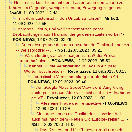
Nein, es ist kein Elend mit dem Lastenrad in den Urlaub zu
fahren, im Gegenteil, weniger ist mehr, Bewegung ist gesund...
-
Joe68
,
11.09.2023, 12:44
"mit dem Lastenrad in den Urlaub zu fahren"
-
Mirko2
,
11.09.2023, 12:55
Apropos Urlaub, und weil es thematisch passt -
Beobachtungen aus Thailand, die güldenen Zeiten vorbei?
-
FOX-NEWS
,
12.09.2023, 03:28
Du erlebst gerade das neu entstehende Thailand - nahezu
-- Weissbrotfrei -- ...
-
NST
,
12.09.2023, 05:21
Was allerdings auch zu sagen ist, daß die Preise
traumhaft sind.
-
FOX-NEWS
,
12.09.2023, 05:50
Kannst Du die Veränderung in Laos in ein paar
Worten beschreiben?
-
Revoluzzer
,
12.09.2023, 08:13
Touristische Verschandelung der überlsten Art
-
FOX-NEWS
,
12.09.2023, 09:46
Auf Google Maps Street View sieht Vang Vieng
doch ganz ok aus. Aber vielleicht sind die Aufnahmen
alt. oT
-
Revoluzzer
,
12.09.2023, 11:06
Alles eine Frage der Perspektive
-
FOX-NEWS
,
12.09.2023, 13:39
Die Laoten auch die Thailänder .... wollen halt
auch mal nach dem -Neuen Old Europe- reisen ....
-
NST
,
12.09.2023, 11:06
Das Disney-Land für Chinesen zahlt nur sehr