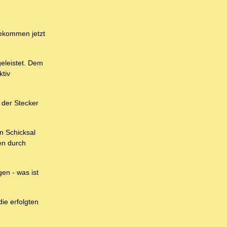
bekommen jetzt
eleistet. Dem
ktiv
m der Stecker
n Schicksal
en durch
en - was ist
ie erfolgten