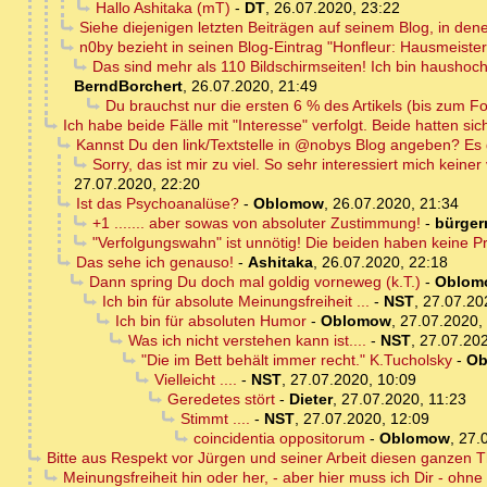
Hallo Ashitaka (mT)
-
DT
,
26.07.2020, 23:22
Siehe diejenigen letzten Beiträgen auf seinem Blog, in de
n0by bezieht in seinen Blog-Eintrag "Honfleur: Hausmeis
Das sind mehr als 110 Bildschirmseiten! Ich bin haushoc
BerndBorchert
,
26.07.2020, 21:49
Du brauchst nur die ersten 6 % des Artikels (bis zum Fo
Ich habe beide Fälle mit "Interesse" verfolgt. Beide hatten si
Kannst Du den link/Textstelle in @nobys Blog angeben? Es gi
Sorry, das ist mir zu viel. So sehr interessiert mich kein
27.07.2020, 22:20
Ist das Psychoanalüse?
-
Oblomow
,
26.07.2020, 21:34
+1 ....... aber sowas von absoluter Zustimmung!
-
bürger
"Verfolgungswahn" ist unnötig! Die beiden haben keine Pr
Das sehe ich genauso!
-
Ashitaka
,
26.07.2020, 22:18
Dann spring Du doch mal goldig vorneweg (k.T.)
-
Oblom
Ich bin für absolute Meinungsfreiheit ...
-
NST
,
27.07.20
Ich bin für absoluten Humor
-
Oblomow
,
27.07.2020,
Was ich nicht verstehen kann ist....
-
NST
,
27.07.202
"Die im Bett behält immer recht." K.Tucholsky
-
Ob
Vielleicht ....
-
NST
,
27.07.2020, 10:09
Geredetes stört
-
Dieter
,
27.07.2020, 11:23
Stimmt ....
-
NST
,
27.07.2020, 12:09
coincidentia oppositorum
-
Oblomow
,
27.
Bitte aus Respekt vor Jürgen und seiner Arbeit diesen ganzen 
Meinungsfreiheit hin oder her, - aber hier muss ich Dir - oh