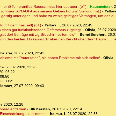
nen er @Tempranillos Rausschmiss hier betrauert (oT)
-
Hausmeister
,
2
ter schmeist APO-OPA aus seinem Gelben Forum" Stellung (mL)
-
Yello
h geistig unterlegen und habe zu wenig geistiges Vermögen, um das d
to mit dem Karusell) (oT)
-
Yellow++
,
26.07.2020, 22:45
ch einen gut funktionierenden Opferstatus zugelegt.
-
Olivia
,
26.07.2020
bt dort Beiträge mit zig Bildschirmseiten. owT
-
BerndBorchert
,
26.0
er von den beiden. Du kannst dir aber den Bericht über den "Traum" .....
meister
,
26.07.2020, 22:42
obleme mit "Autoritäten", sie haben Probleme mit sich selbst!
-
Olivia
,
ow
,
26.07.2020, 22:28
20, 05:22
 08:50
0, 09:21
lomow
,
27.07.2020, 09:43
07.2020, 12:28
Thread entfernen
-
Ulli Kersten
,
26.07.2020, 22:14
ne Einschränkung - zustimmen.
-
helmut-1
,
26.07.2020, 22:33