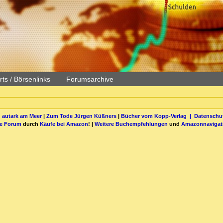
ts / Börsenlinks
Forumsarchive
 autark am Meer
|
Zum Tode Jürgen Küßners
|
Bücher vom Kopp-Verlag |
Datenschut
be Forum
durch
Käufe bei Amazon
! |
Weitere Buchempfehlungen
und
Amazonnavigat