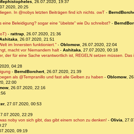
Mephistopheles
,
26.07.2020, 19:37
07.2020, 20:25
liegen. In @nobys letzten Beiträgen find ich nichts. owT
-
BerndBorche
 eine Beleidigung? sogar eine "übelste" wie Du schreibst?
-
BerndBor
(oT)
-
rattrap
,
26.07.2020, 21:36
Ashitaka
,
26.07.2020, 21:51
elt im Innersten funktioniert."
-
Oblomow
,
26.07.2020, 22:04
ringt, macht vor Niemandem halt
-
Ashitaka
,
27.07.2020, 00:18
der, der für eine Sache verantwortlich ist, REGELN setzen müssen. Das
2020, 04:28
digung
-
BerndBorchert
,
26.07.2020, 21:39
moegen als @Tempranillo und fast alle Gelben zu haben
-
Oblomow
,
26
20, 22:00
mow
,
26.07.2020, 22:16
:56
er
,
27.07.2020, 00:53
7.07.2020, 22:29
s was noby von sich gibt, das gibt einem schon zu denken!
-
Olivia
,
27.0
0:27
07.2020, 09:19