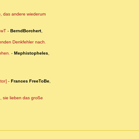
re, das andere wiederum
 owT
-
BerndBorchert
,
erenden Denkfehler nach.
tehen.
-
Mephistopheles
,
tor]
-
Frances FreeToBe
,
, sie lieben das große