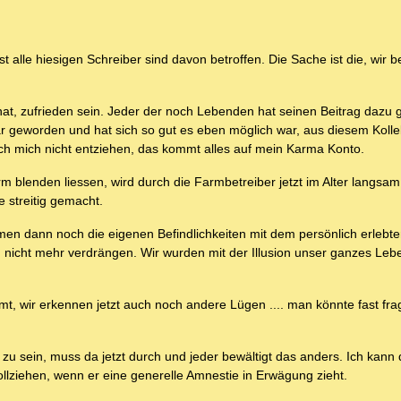
alle hiesigen Schreiber sind davon betroffen. Die Sache ist die, wir 
t, zufrieden sein. Jeder der noch Lebenden hat seinen Beitrag dazu g
r geworden und hat sich so gut es eben möglich war, aus diesem Kolle
ich mich nicht entziehen, das kommt alles auf mein Karma Konto.
arm blenden liessen, wird durch die Farmbetreiber jetzt im Alter langsa
 streitig gemacht.
mmen dann noch die eigenen Befindlichkeiten mit dem persönlich erlebte
ch nicht mehr verdrängen. Wir wurden mit der Illusion unser ganzes Leb
mt, wir erkennen jetzt auch noch andere Lügen .... man könnte fast frag
 sein, muss da jetzt durch und jeder bewältigt das anders. Ich kann d
ziehen, wenn er eine generelle Amnestie in Erwägung zieht.