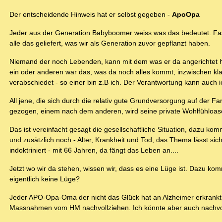
Der entscheidende Hinweis hat er selbst gegeben -
ApoOpa
Jeder aus der Generation Babyboomer weiss was das bedeutet. Fast 
alle das geliefert, was wir als Generation zuvor gepflanzt haben.
Niemand der noch Lebenden, kann mit dem was er da angerichtet ha
ein oder anderen war das, was da noch alles kommt, inzwischen kla
verabschiedet - so einer bin z.B ich. Der Verantwortung kann auch 
All jene, die sich durch die relativ gute Grundversorgung auf der F
gezogen, einem nach dem anderen, wird seine private Wohlfühloase
Das ist vereinfacht gesagt die gesellschaftliche Situation, dazu ko
und zusätzlich noch - Alter, Krankheit und Tod, das Thema lässt si
indoktriniert - mit 66 Jahren, da fängt das Leben an....
Jetzt wo wir da stehen, wissen wir, dass es eine Lüge ist. Dazu kom
eigentlich keine Lüge?
Jeder APO-Opa-Oma der nicht das Glück hat an Alzheimer erkrankt zu
Massnahmen vom HM nachvollziehen. Ich könnte aber auch nachvoll