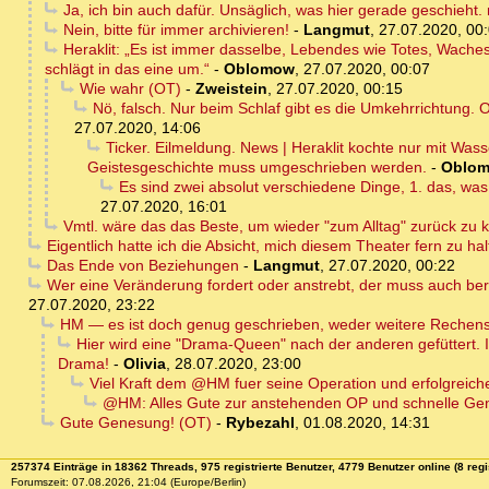
Ja, ich bin auch dafür. Unsäglich, was hier gerade geschieht.
Nein, bitte für immer archivieren!
-
Langmut
,
27.07.2020, 00
Heraklit: „Es ist immer dasselbe, Lebendes wie Totes, Wache
schlägt in das eine um.“
-
Oblomow
,
27.07.2020, 00:07
Wie wahr (OT)
-
Zweistein
,
27.07.2020, 00:15
Nö, falsch. Nur beim Schlaf gibt es die Umkehrrichtung.
27.07.2020, 14:06
Ticker. Eilmeldung. News | Heraklit kochte nur mit Wass
Geistesgeschichte muss umgeschrieben werden.
-
Oblo
Es sind zwei absolut verschiedene Dinge, 1. das, was 
27.07.2020, 16:01
Vmtl. wäre das das Beste, um wieder "zum Alltag" zurück zu 
Eigentlich hatte ich die Absicht, mich diesem Theater fern zu ha
Das Ende von Beziehungen
-
Langmut
,
27.07.2020, 00:22
Wer eine Veränderung fordert oder anstrebt, der muss auch ber
27.07.2020, 23:22
HM — es ist doch genug geschrieben, weder weitere Rechensc
Hier wird eine "Drama-Queen" nach der anderen gefüttert. 
Drama!
-
Olivia
,
28.07.2020, 23:00
Viel Kraft dem @HM fuer seine Operation und erfolgreic
@HM: Alles Gute zur anstehenden OP und schnelle Ge
Gute Genesung! (OT)
-
Rybezahl
,
01.08.2020, 14:31
257374 Einträge in 18362 Threads, 975 registrierte Benutzer, 4779 Benutzer online (8 regi
Forumszeit: 07.08.2026, 21:04 (Europe/Berlin)