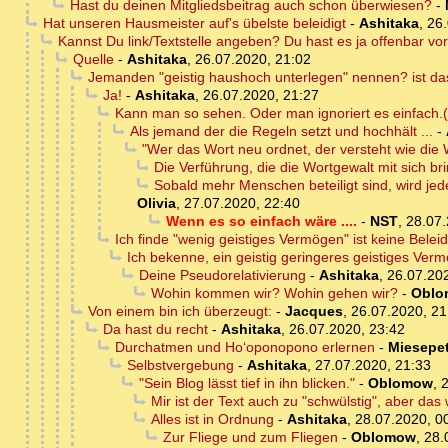
Hast du deinen Mitgliedsbeitrag auch schon überwiesen?
-
Hat unseren Hausmeister auf's übelste beleidigt
-
Ashitaka
,
26.
Kannst Du link/Textstelle angeben? Du hast es ja offenbar vor
Quelle
-
Ashitaka
,
26.07.2020, 21:02
Jemanden "geistig haushoch unterlegen" nennen? ist das
Ja!
-
Ashitaka
,
26.07.2020, 21:27
Kann man so sehen. Oder man ignoriert es einfach.
Als jemand der die Regeln setzt und hochhält ...
-
"Wer das Wort neu ordnet, der versteht wie die W
Die Verführung, die die Wortgewalt mit sich b
Sobald mehr Menschen beteiligt sind, wird je
Olivia
,
27.07.2020, 22:40
Wenn es so einfach wäre ....
-
NST
,
28.07.
Ich finde "wenig geistiges Vermögen" ist keine Belei
Ich bekenne, ein geistig geringeres geistiges Ver
Deine Pseudorelativierung
-
Ashitaka
,
26.07.20
Wohin kommen wir? Wohin gehen wir?
-
Oblo
Von einem bin ich überzeugt:
-
Jacques
,
26.07.2020, 21
Da hast du recht
-
Ashitaka
,
26.07.2020, 23:42
Durchatmen und Hoʻoponopono erlernen
-
Miesepet
Selbstvergebung
-
Ashitaka
,
27.07.2020, 21:33
"Sein Blog lässt tief in ihn blicken."
-
Oblomow
,
2
Mir ist der Text auch zu "schwülstig", aber da
Alles ist in Ordnung
-
Ashitaka
,
28.07.2020, 0
Zur Fliege und zum Fliegen
-
Oblomow
,
28.