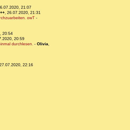
6.07.2020, 21:07
w++
,
26.07.2020, 21:31
urchzuarbeiten. owT
-
, 20:54
7.2020, 20:59
 einmal durchlesen.
-
Olivia
,
27.07.2020, 22:16