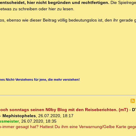
ntscheidet, hier nicht begründen und rechtfertigen.
Die Spielreg
etwas zu schreiben oder hier zu lesen.
gslos, ebenso wie dieser Beitrag völlig bedeutungslos ist, den ihr gerade
es Nicht-Verstehens für jene, die mehr verstehen!
 doch sonntags seinen N0by Blog mit den Reiseberichten. (mT)
-
D
-
Mephistopheles
,
26.07.2020, 18:17
smeister
,
26.07.2020, 18:35
ch-immer gesagt hat? Hattest Du ihm eine Verwarnung/Gelbe Karte ge