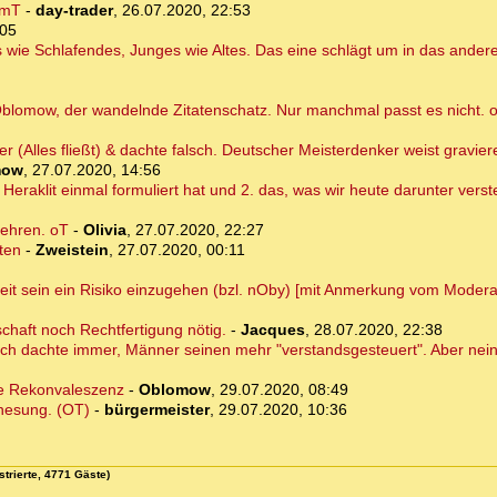
 mT
-
day-trader
,
26.07.2020, 22:53
:05
s wie Schlafendes, Junges wie Altes. Das eine schlägt um in das ande
 Oblomow, der wandelnde Zitatenschatz. Nur manchmal passt es nicht.
er (Alles fließt) & dachte falsch. Deutscher Meisterdenker weist gravi
mow
,
27.07.2020, 14:56
Heraklit einmal formuliert hat und 2. das, was wir heute darunter vers
kehren. oT
-
Olivia
,
27.07.2020, 22:27
lten
-
Zweistein
,
27.07.2020, 00:11
eit sein ein Risiko einzugehen (bzl. nOby) [mit Anmerkung vom Modera
haft noch Rechtfertigung nötig.
-
Jacques
,
28.07.2020, 22:38
Ich dachte immer, Männer seinen mehr "verstandsgesteuert". Aber nein
he Rekonvaleszenz
-
Oblomow
,
29.07.2020, 08:49
nesung. (OT)
-
bürgermeister
,
29.07.2020, 10:36
strierte, 4771 Gäste)