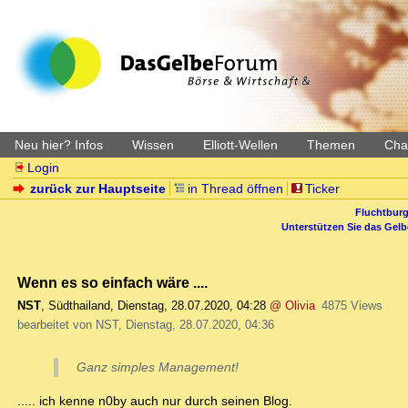
Neu hier? Infos
Wissen
Elliott-Wellen
Themen
Char
Login
zurück zur Hauptseite
in Thread öffnen
Ticker
Fluchtburg
Unterstützen Sie das Gel
Wenn es so einfach wäre ....
NST
,
Südthailand
,
Dienstag, 28.07.2020, 04:28
@ Olivia
4875 Views
bearbeitet von NST, Dienstag, 28.07.2020, 04:36
Ganz simples Management!
..... ich kenne n0by auch nur durch seinen Blog.