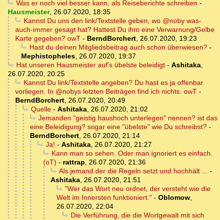
Was er noch viel besser kann, als Reiseberichte schreiben
-
Hausmeister
,
26.07.2020, 18:35
Kannst Du uns den link/Textstelle geben, wo @noby was-
auch-immer gesagt hat? Hattest Du ihm eine Verwarnung/Gelbe
Karte gegeben? owT
-
BerndBorchert
,
26.07.2020, 19:23
Hast du deinen Mitgliedsbeitrag auch schon überwiesen?
-
Mephistopheles
,
26.07.2020, 19:37
Hat unseren Hausmeister auf's übelste beleidigt
-
Ashitaka
,
26.07.2020, 20:25
Kannst Du link/Textstelle angeben? Du hast es ja offenbar
vorliegen. In @nobys letzten Beiträgen find ich nichts. owT
-
BerndBorchert
,
26.07.2020, 20:49
Quelle
-
Ashitaka
,
26.07.2020, 21:02
Jemanden "geistig haushoch unterlegen" nennen? ist das
eine Beleidigung? sogar eine "übelste" wie Du schreibst?
-
BerndBorchert
,
26.07.2020, 21:14
Ja!
-
Ashitaka
,
26.07.2020, 21:27
Kann man so sehen. Oder man ignoriert es einfach.
(oT)
-
rattrap
,
26.07.2020, 21:36
Als jemand der die Regeln setzt und hochhält ...
-
Ashitaka
,
26.07.2020, 21:51
"Wer das Wort neu ordnet, der versteht wie die
Welt im Innersten funktioniert."
-
Oblomow
,
26.07.2020, 22:04
Die Verführung, die die Wortgewalt mit sich