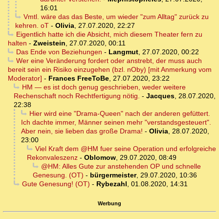
16:01
Vmtl. wäre das das Beste, um wieder "zum Alltag" zurück zu
kehren. oT
-
Olivia
,
27.07.2020, 22:27
Eigentlich hatte ich die Absicht, mich diesem Theater fern zu
halten
-
Zweistein
,
27.07.2020, 00:11
Das Ende von Beziehungen
-
Langmut
,
27.07.2020, 00:22
Wer eine Veränderung fordert oder anstrebt, der muss auch
bereit sein ein Risiko einzugehen (bzl. nOby) [mit Anmerkung vom
Moderator]
-
Frances FreeToBe
,
27.07.2020, 23:22
HM — es ist doch genug geschrieben, weder weitere
Rechenschaft noch Rechtfertigung nötig.
-
Jacques
,
28.07.2020,
22:38
Hier wird eine "Drama-Queen" nach der anderen gefüttert.
Ich dachte immer, Männer seinen mehr "verstandsgesteuert".
Aber nein, sie lieben das große Drama!
-
Olivia
,
28.07.2020,
23:00
Viel Kraft dem @HM fuer seine Operation und erfolgreiche
Rekonvaleszenz
-
Oblomow
,
29.07.2020, 08:49
@HM: Alles Gute zur anstehenden OP und schnelle
Genesung. (OT)
-
bürgermeister
,
29.07.2020, 10:36
Gute Genesung! (OT)
-
Rybezahl
,
01.08.2020, 14:31
Werbung