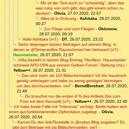
Mir ist der Text auch zu "schwülstig", aber das
was noby von sich gibt, das gibt einem schon zu
denken!
-
Olivia
,
27.07.2020, 22:57
Alles ist in Ordnung
-
Ashitaka
,
28.07.2020,
00:27
Zur Fliege und zum Fliegen
-
Oblomow
,
28.07.2020, 09:19
Hallo Ashitaka (mT)
-
DT
,
26.07.2020, 23:22
Siehe diejenigen letzten Beiträgen auf seinem Blog, in
denen er @Tempranillos Rausschmiss hier betrauert (oT)
-
Hausmeister
,
26.07.2020, 21:07
n0by bezieht in seinen Blog-Eintrag "Honfleur: Hausmeister
schmeist APO-OPA aus seinem Gelben Forum" Stellung (mL)
-
Yellow++
,
26.07.2020, 21:31
Das sind mehr als 110 Bildschirmseiten! Ich bin haushoch
geistig unterlegen und habe zu wenig geistiges Vermögen,
um das durchzuarbeiten. owT
-
BerndBorchert
,
26.07.2020,
21:49
Du brauchst nur die ersten 6 % des Artikels (bis zum
Foto mit dem Karusell) (oT)
-
Yellow++
,
26.07.2020, 22:45
Ich habe beide Fälle mit "Interesse" verfolgt. Beide hatten sich
einen gut funktionierenden Opferstatus zugelegt.
-
Olivia
,
26.07.2020, 20:54
Kannst Du den link/Textstelle in @nobys Blog angeben? Es
gibt dort Beiträge mit zig Bildschirmseiten. owT
-