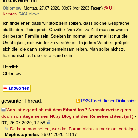
in das eine um.“
Oblomow
,
Montag, 27.07.2020, 00:07
(vor 2203 Tagen)
@ Ulli
Kersten
5464 Views
Ich finde eher, dass wir stolz sein sollten, dass solche Gespräche
stattfinden. Reinigende Gewitter. Von Zeit zu Zeit muss sowas in
der besten Familie sein. Streiten ist normal, unnormal ist nur die
Unfähigkeit, sich wieder zu versöhnen. In jedem Western prügeln
sich die, die dann später gemeinsam reiten. Man sollte nicht zu
harmonisch auf die erste Hand sein.
Herzlich
Oblomow
antworten
gesamter Thread:
RSS-Feed dieser Diskussion
Was ist eigentlich mit dem Erhard los? Normalerweise gibts
doch sonntags seinen N0by Blog mit den Reiseberichten. (mT)
-
DT
,
26.07.2020, 17:58
Da kann man sehen, wer das Forum nicht aufmerksam verfolgt
-
Mephistopheles
,
26.07.2020, 18:17