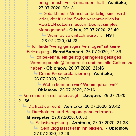
bringt, macht vor Niemandem halt
-
Ashitaka
,
27.07.2020, 00:18
Sobald mehr Menschen beteiligt sind, wird
jeder, der für eine Sache verantwortlich ist,
REGELN setzen müssen. Das ist simples
Management!
-
Olivia
,
27.07.2020, 22:40
Wenn es so einfach wäre ....
-
NST
,
28.07.2020, 04:28
Ich finde "wenig geistiges Vermögen" ist keine
Beleidigung
-
BerndBorchert
,
26.07.2020, 21:39
Ich bekenne, ein geistig geringeres geistiges
Vermoegen als @Tempranillo und fast alle Gelben zu
haben
-
Oblomow
,
26.07.2020, 21:46
Deine Pseudorelativierung
-
Ashitaka
,
26.07.2020, 22:00
Wohin kommen wir? Wohin gehen wir?
-
Oblomow
,
26.07.2020, 22:16
Von einem bin ich überzeugt:
-
Jacques
,
26.07.2020,
21:56
Da hast du recht
-
Ashitaka
,
26.07.2020, 23:42
Durchatmen und Hoʻoponopono erlernen
-
Miesepeter
,
27.07.2020, 00:53
Selbstvergebung
-
Ashitaka
,
27.07.2020, 21:33
"Sein Blog lässt tief in ihn blicken."
-
Oblomow
,
27.07.2020, 22:29