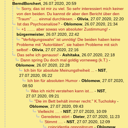
BerndBorchert
,
26.07.2020, 20:59
Sorry, das ist mir zu viel. So sehr interessiert mich keiner
von den beiden. Du kannst dir aber den Bericht über den
"Traum" ..... einmal durchlesen.
-
Olivia
,
27.07.2020, 22:20
Ist das Psychoanalüse?
-
Oblomow
,
26.07.2020, 21:34
+1 ....... aber sowas von absoluter Zustimmung!
-
bürgermeister
,
26.07.2020, 22:42
"Verfolgungswahn" ist unnötig! Die beiden haben keine
Probleme mit "Autoritäten", sie haben Probleme mit sich
selbst!
-
Olivia
,
27.07.2020, 22:16
Das sehe ich genauso!
-
Ashitaka
,
26.07.2020, 22:18
Dann spring Du doch mal goldig vorneweg (k.T.)
-
Oblomow
,
26.07.2020, 22:28
Ich bin für absolute Meinungsfreiheit ...
-
NST
,
27.07.2020, 05:22
Ich bin für absoluten Humor
-
Oblomow
,
27.07.2020,
08:50
Was ich nicht verstehen kann ist....
-
NST
,
27.07.2020, 09:21
"Die im Bett behält immer recht." K.Tucholsky
-
Oblomow
,
27.07.2020, 09:43
Vielleicht ....
-
NST
,
27.07.2020, 10:09
Geredetes stört
-
Dieter
,
27.07.2020, 11:23
Stimmt ....
-
NST
,
27.07.2020, 12:09
coincidentia oppositorum
-
Oblomow
,