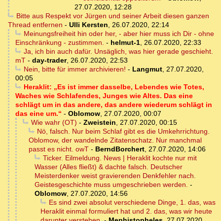
27.07.2020, 12:28
Bitte aus Respekt vor Jürgen und seiner Arbeit diesen ganzen
Thread entfernen
-
Ulli Kersten
,
26.07.2020, 22:14
Meinungsfreiheit hin oder her, - aber hier muss ich Dir - ohne
Einschränkung - zustimmen.
-
helmut-1
,
26.07.2020, 22:33
Ja, ich bin auch dafür. Unsäglich, was hier gerade geschieht.
mT
-
day-trader
,
26.07.2020, 22:53
Nein, bitte für immer archivieren!
-
Langmut
,
27.07.2020,
00:05
Heraklit: „Es ist immer dasselbe, Lebendes wie Totes,
Waches wie Schlafendes, Junges wie Altes. Das eine
schlägt um in das andere, das andere wiederum schlägt in
das eine um.“
-
Oblomow
,
27.07.2020, 00:07
Wie wahr (OT)
-
Zweistein
,
27.07.2020, 00:15
Nö, falsch. Nur beim Schlaf gibt es die Umkehrrichtung.
Oblomow, der wandelnde Zitatenschatz. Nur manchmal
passt es nicht. owT
-
BerndBorchert
,
27.07.2020, 14:06
Ticker. Eilmeldung. News | Heraklit kochte nur mit
Wasser (Alles fließt) & dachte falsch. Deutscher
Meisterdenker weist gravierenden Denkfehler nach.
Geistesgeschichte muss umgeschrieben werden.
-
Oblomow
,
27.07.2020, 14:56
Es sind zwei absolut verschiedene Dinge, 1. das, was
Heraklit einmal formuliert hat und 2. das, was wir heute
darunter verstehen.
-
Mephistopheles
,
27.07.2020,