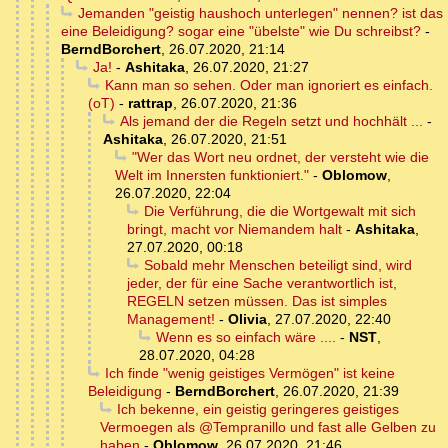
Jemanden "geistig haushoch unterlegen" nennen? ist das
eine Beleidigung? sogar eine "übelste" wie Du schreibst?
-
BerndBorchert
,
26.07.2020, 21:14
Ja!
-
Ashitaka
,
26.07.2020, 21:27
Kann man so sehen. Oder man ignoriert es einfach.
(oT)
-
rattrap
,
26.07.2020, 21:36
Als jemand der die Regeln setzt und hochhält ...
-
Ashitaka
,
26.07.2020, 21:51
"Wer das Wort neu ordnet, der versteht wie die
Welt im Innersten funktioniert."
-
Oblomow
,
26.07.2020, 22:04
Die Verführung, die die Wortgewalt mit sich
bringt, macht vor Niemandem halt
-
Ashitaka
,
27.07.2020, 00:18
Sobald mehr Menschen beteiligt sind, wird
jeder, der für eine Sache verantwortlich ist,
REGELN setzen müssen. Das ist simples
Management!
-
Olivia
,
27.07.2020, 22:40
Wenn es so einfach wäre ....
-
NST
,
28.07.2020, 04:28
Ich finde "wenig geistiges Vermögen" ist keine
Beleidigung
-
BerndBorchert
,
26.07.2020, 21:39
Ich bekenne, ein geistig geringeres geistiges
Vermoegen als @Tempranillo und fast alle Gelben zu
haben
-
Oblomow
,
26.07.2020, 21:46