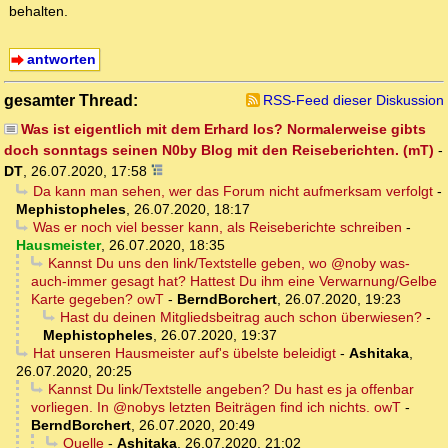
behalten.
antworten
gesamter Thread:
RSS-Feed dieser Diskussion
Was ist eigentlich mit dem Erhard los? Normalerweise gibts
doch sonntags seinen N0by Blog mit den Reiseberichten. (mT)
-
DT
,
26.07.2020, 17:58
Da kann man sehen, wer das Forum nicht aufmerksam verfolgt
-
Mephistopheles
,
26.07.2020, 18:17
Was er noch viel besser kann, als Reiseberichte schreiben
-
Hausmeister
,
26.07.2020, 18:35
Kannst Du uns den link/Textstelle geben, wo @noby was-
auch-immer gesagt hat? Hattest Du ihm eine Verwarnung/Gelbe
Karte gegeben? owT
-
BerndBorchert
,
26.07.2020, 19:23
Hast du deinen Mitgliedsbeitrag auch schon überwiesen?
-
Mephistopheles
,
26.07.2020, 19:37
Hat unseren Hausmeister auf's übelste beleidigt
-
Ashitaka
,
26.07.2020, 20:25
Kannst Du link/Textstelle angeben? Du hast es ja offenbar
vorliegen. In @nobys letzten Beiträgen find ich nichts. owT
-
BerndBorchert
,
26.07.2020, 20:49
Quelle
-
Ashitaka
,
26.07.2020, 21:02