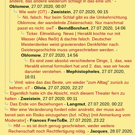
andere, das andere wiederum schlägt in das eine um.“
-
Oblomow
,
27.07.2020, 00:07
Wie wahr (OT)
-
Zweistein
,
27.07.2020, 00:15
Nö, falsch. Nur beim Schlaf gibt es die Umkehrrichtung.
Oblomow, der wandelnde Zitatenschatz. Nur manchmal
passt es nicht. owT
-
BerndBorchert
,
27.07.2020, 14:06
Ticker. Eilmeldung. News | Heraklit kochte nur mit
Wasser (Alles fließt) & dachte falsch. Deutscher
Meisterdenker weist gravierenden Denkfehler nach.
Geistesgeschichte muss umgeschrieben werden.
-
Oblomow
,
27.07.2020, 14:56
Es sind zwei absolut verschiedene Dinge, 1. das, was
Heraklit einmal formuliert hat und 2. das, was wir heute
darunter verstehen.
-
Mephistopheles
,
27.07.2020,
16:01
Vmtl. wäre das das Beste, um wieder "zum Alltag" zurück zu
kehren. oT
-
Olivia
,
27.07.2020, 22:27
Eigentlich hatte ich die Absicht, mich diesem Theater fern zu
halten
-
Zweistein
,
27.07.2020, 00:11
Das Ende von Beziehungen
-
Langmut
,
27.07.2020, 00:22
Wer eine Veränderung fordert oder anstrebt, der muss auch
bereit sein ein Risiko einzugehen (bzl. nOby) [mit Anmerkung vom
Moderator]
-
Frances FreeToBe
,
27.07.2020, 23:22
HM — es ist doch genug geschrieben, weder weitere
Rechenschaft noch Rechtfertigung nötig.
-
Jacques
,
28.07.2020,