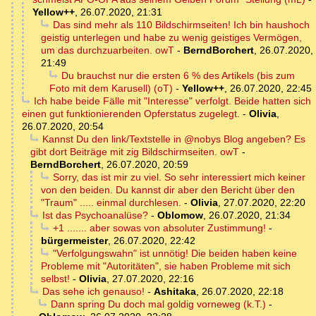
Yellow++
,
26.07.2020, 21:31
Das sind mehr als 110 Bildschirmseiten! Ich bin haushoch
geistig unterlegen und habe zu wenig geistiges Vermögen,
um das durchzuarbeiten. owT
-
BerndBorchert
,
26.07.2020,
21:49
Du brauchst nur die ersten 6 % des Artikels (bis zum
Foto mit dem Karusell) (oT)
-
Yellow++
,
26.07.2020, 22:45
Ich habe beide Fälle mit "Interesse" verfolgt. Beide hatten sich
einen gut funktionierenden Opferstatus zugelegt.
-
Olivia
,
26.07.2020, 20:54
Kannst Du den link/Textstelle in @nobys Blog angeben? Es
gibt dort Beiträge mit zig Bildschirmseiten. owT
-
BerndBorchert
,
26.07.2020, 20:59
Sorry, das ist mir zu viel. So sehr interessiert mich keiner
von den beiden. Du kannst dir aber den Bericht über den
"Traum" ..... einmal durchlesen.
-
Olivia
,
27.07.2020, 22:20
Ist das Psychoanalüse?
-
Oblomow
,
26.07.2020, 21:34
+1 ....... aber sowas von absoluter Zustimmung!
-
bürgermeister
,
26.07.2020, 22:42
"Verfolgungswahn" ist unnötig! Die beiden haben keine
Probleme mit "Autoritäten", sie haben Probleme mit sich
selbst!
-
Olivia
,
27.07.2020, 22:16
Das sehe ich genauso!
-
Ashitaka
,
26.07.2020, 22:18
Dann spring Du doch mal goldig vorneweg (k.T.)
-