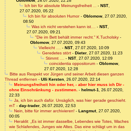
Oblomow
,
26.07.2020, 22:28
Ich bin für absolute Meinungsfreiheit ...
-
NST
,
27.07.2020, 05:22
Ich bin für absoluten Humor
-
Oblomow
,
27.07.2020,
08:50
Was ich nicht verstehen kann ist....
-
NST
,
27.07.2020, 09:21
"Die im Bett behält immer recht." K.Tucholsky
-
Oblomow
,
27.07.2020, 09:43
Vielleicht ....
-
NST
,
27.07.2020, 10:09
Geredetes stört
-
Dieter
,
27.07.2020, 11:23
Stimmt ....
-
NST
,
27.07.2020, 12:09
coincidentia oppositorum
-
Oblomow
,
27.07.2020, 12:28
Bitte aus Respekt vor Jürgen und seiner Arbeit diesen ganzen
Thread entfernen
-
Ulli Kersten
,
26.07.2020, 22:14
Meinungsfreiheit hin oder her, - aber hier muss ich Dir -
ohne Einschränkung - zustimmen.
-
helmut-1
,
26.07.2020,
22:33
Ja, ich bin auch dafür. Unsäglich, was hier gerade geschieht.
mT
-
day-trader
,
26.07.2020, 22:53
Nein, bitte für immer archivieren!
-
Langmut
,
27.07.2020,
00:05
Heraklit: „Es ist immer dasselbe, Lebendes wie Totes, Waches
wie Schlafendes, Junges wie Altes. Das eine schlägt um in das