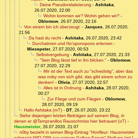
Deine Pseudorelativierung
-
Ashitaka
,
26.07.2020, 22:00
Wohin kommen wir? Wohin gehen wir?
-
Oblomow
,
26.07.2020, 22:16
Von einem bin ich überzeugt:
-
Jacques
,
26.07.2020,
21:56
Da hast du recht
-
Ashitaka
,
26.07.2020, 23:42
Durchatmen und Hoʻoponopono erlernen
-
Miesepeter
,
27.07.2020, 00:53
Selbstvergebung
-
Ashitaka
,
27.07.2020, 21:33
"Sein Blog lässt tief in ihn blicken."
-
Oblomow
,
27.07.2020, 22:29
Mir ist der Text auch zu "schwülstig", aber das
was noby von sich gibt, das gibt einem schon zu
denken!
-
Olivia
,
27.07.2020, 22:57
Alles ist in Ordnung
-
Ashitaka
,
28.07.2020,
00:27
Zur Fliege und zum Fliegen
-
Oblomow
,
28.07.2020, 09:19
Hallo Ashitaka (mT)
-
DT
,
26.07.2020, 23:22
Siehe diejenigen letzten Beiträgen auf seinem Blog, in
denen er @Tempranillos Rausschmiss hier betrauert (oT)
-
Hausmeister
,
26.07.2020, 21:07
n0by bezieht in seinen Blog-Eintrag "Honfleur: Hausmeister
schmeist APO-OPA aus seinem Gelben Forum" Stellung (mL)
-