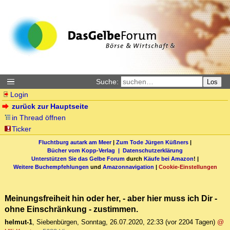
Suche:
Los
Login
zurück zur Hauptseite
in Thread öffnen
Ticker
Fluchtburg autark am Meer
|
Zum Tode Jürgen Küßners
|
Bücher vom Kopp-Verlag |
Datenschutzerklärung
Unterstützen Sie das Gelbe Forum
durch
Käufe bei Amazon
! |
Weitere Buchempfehlungen
und
Amazonnavigation
|
Cookie-Einstellungen
Meinungsfreiheit hin oder her, - aber hier muss ich Dir -
ohne Einschränkung - zustimmen.
helmut-1
,
Siebenbürgen
,
Sonntag, 26.07.2020, 22:33
(vor 2204 Tagen)
@