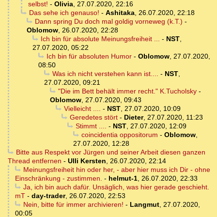
selbst!
-
Olivia
,
27.07.2020, 22:16
Das sehe ich genauso!
-
Ashitaka
,
26.07.2020, 22:18
Dann spring Du doch mal goldig vorneweg (k.T.)
-
Oblomow
,
26.07.2020, 22:28
Ich bin für absolute Meinungsfreiheit ...
-
NST
,
27.07.2020, 05:22
Ich bin für absoluten Humor
-
Oblomow
,
27.07.2020,
08:50
Was ich nicht verstehen kann ist....
-
NST
,
27.07.2020, 09:21
"Die im Bett behält immer recht." K.Tucholsky
-
Oblomow
,
27.07.2020, 09:43
Vielleicht ....
-
NST
,
27.07.2020, 10:09
Geredetes stört
-
Dieter
,
27.07.2020, 11:23
Stimmt ....
-
NST
,
27.07.2020, 12:09
coincidentia oppositorum
-
Oblomow
,
27.07.2020, 12:28
Bitte aus Respekt vor Jürgen und seiner Arbeit diesen ganzen
Thread entfernen
-
Ulli Kersten
,
26.07.2020, 22:14
Meinungsfreiheit hin oder her, - aber hier muss ich Dir - ohne
Einschränkung - zustimmen.
-
helmut-1
,
26.07.2020, 22:33
Ja, ich bin auch dafür. Unsäglich, was hier gerade geschieht.
mT
-
day-trader
,
26.07.2020, 22:53
Nein, bitte für immer archivieren!
-
Langmut
,
27.07.2020,
00:05