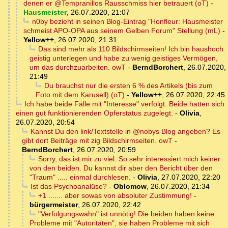
denen er @Tempranillos Rausschmiss hier betrauert (oT)
-
Hausmeister
,
26.07.2020, 21:07
n0by bezieht in seinen Blog-Eintrag "Honfleur: Hausmeister
schmeist APO-OPA aus seinem Gelben Forum" Stellung (mL)
-
Yellow++
,
26.07.2020, 21:31
Das sind mehr als 110 Bildschirmseiten! Ich bin haushoch
geistig unterlegen und habe zu wenig geistiges Vermögen,
um das durchzuarbeiten. owT
-
BerndBorchert
,
26.07.2020,
21:49
Du brauchst nur die ersten 6 % des Artikels (bis zum
Foto mit dem Karusell) (oT)
-
Yellow++
,
26.07.2020, 22:45
Ich habe beide Fälle mit "Interesse" verfolgt. Beide hatten sich
einen gut funktionierenden Opferstatus zugelegt.
-
Olivia
,
26.07.2020, 20:54
Kannst Du den link/Textstelle in @nobys Blog angeben? Es
gibt dort Beiträge mit zig Bildschirmseiten. owT
-
BerndBorchert
,
26.07.2020, 20:59
Sorry, das ist mir zu viel. So sehr interessiert mich keiner
von den beiden. Du kannst dir aber den Bericht über den
"Traum" ..... einmal durchlesen.
-
Olivia
,
27.07.2020, 22:20
Ist das Psychoanalüse?
-
Oblomow
,
26.07.2020, 21:34
+1 ....... aber sowas von absoluter Zustimmung!
-
bürgermeister
,
26.07.2020, 22:42
"Verfolgungswahn" ist unnötig! Die beiden haben keine
Probleme mit "Autoritäten", sie haben Probleme mit sich