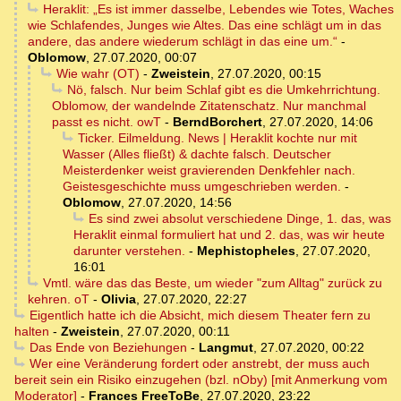
Heraklit: „Es ist immer dasselbe, Lebendes wie Totes, Waches
wie Schlafendes, Junges wie Altes. Das eine schlägt um in das
andere, das andere wiederum schlägt in das eine um.“
-
Oblomow
,
27.07.2020, 00:07
Wie wahr (OT)
-
Zweistein
,
27.07.2020, 00:15
Nö, falsch. Nur beim Schlaf gibt es die Umkehrrichtung.
Oblomow, der wandelnde Zitatenschatz. Nur manchmal
passt es nicht. owT
-
BerndBorchert
,
27.07.2020, 14:06
Ticker. Eilmeldung. News | Heraklit kochte nur mit
Wasser (Alles fließt) & dachte falsch. Deutscher
Meisterdenker weist gravierenden Denkfehler nach.
Geistesgeschichte muss umgeschrieben werden.
-
Oblomow
,
27.07.2020, 14:56
Es sind zwei absolut verschiedene Dinge, 1. das, was
Heraklit einmal formuliert hat und 2. das, was wir heute
darunter verstehen.
-
Mephistopheles
,
27.07.2020,
16:01
Vmtl. wäre das das Beste, um wieder "zum Alltag" zurück zu
kehren. oT
-
Olivia
,
27.07.2020, 22:27
Eigentlich hatte ich die Absicht, mich diesem Theater fern zu
halten
-
Zweistein
,
27.07.2020, 00:11
Das Ende von Beziehungen
-
Langmut
,
27.07.2020, 00:22
Wer eine Veränderung fordert oder anstrebt, der muss auch
bereit sein ein Risiko einzugehen (bzl. nOby) [mit Anmerkung vom
Moderator]
-
Frances FreeToBe
,
27.07.2020, 23:22