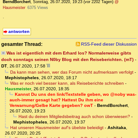
BerndBorchert
,
Sonntag, 26.07.2020, 19:23
(vor 2202 Tagen)
@
Hausmeister
6375 Views
.
antworten
gesamter Thread:
RSS-Feed dieser Diskussion
Was ist eigentlich mit dem Erhard los? Normalerweise gibts
doch sonntags seinen N0by Blog mit den Reiseberichten. (mT)
-
DT
,
26.07.2020, 17:58
Da kann man sehen, wer das Forum nicht aufmerksam verfolgt
-
Mephistopheles
,
26.07.2020, 18:17
Was er noch viel besser kann, als Reiseberichte schreiben
-
Hausmeister
,
26.07.2020, 18:35
Kannst Du uns den link/Textstelle geben, wo @noby was-
auch-immer gesagt hat? Hattest Du ihm eine
Verwarnung/Gelbe Karte gegeben? owT
-
BerndBorchert
,
26.07.2020, 19:23
Hast du deinen Mitgliedsbeitrag auch schon überwiesen?
-
Mephistopheles
,
26.07.2020, 19:37
Hat unseren Hausmeister auf's übelste beleidigt
-
Ashitaka
,
26.07.2020, 20:25