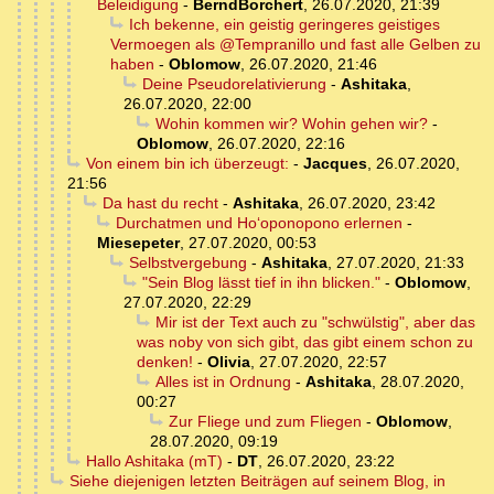
Beleidigung
-
BerndBorchert
,
26.07.2020, 21:39
Ich bekenne, ein geistig geringeres geistiges
Vermoegen als @Tempranillo und fast alle Gelben zu
haben
-
Oblomow
,
26.07.2020, 21:46
Deine Pseudorelativierung
-
Ashitaka
,
26.07.2020, 22:00
Wohin kommen wir? Wohin gehen wir?
-
Oblomow
,
26.07.2020, 22:16
Von einem bin ich überzeugt:
-
Jacques
,
26.07.2020,
21:56
Da hast du recht
-
Ashitaka
,
26.07.2020, 23:42
Durchatmen und Hoʻoponopono erlernen
-
Miesepeter
,
27.07.2020, 00:53
Selbstvergebung
-
Ashitaka
,
27.07.2020, 21:33
"Sein Blog lässt tief in ihn blicken."
-
Oblomow
,
27.07.2020, 22:29
Mir ist der Text auch zu "schwülstig", aber das
was noby von sich gibt, das gibt einem schon zu
denken!
-
Olivia
,
27.07.2020, 22:57
Alles ist in Ordnung
-
Ashitaka
,
28.07.2020,
00:27
Zur Fliege und zum Fliegen
-
Oblomow
,
28.07.2020, 09:19
Hallo Ashitaka (mT)
-
DT
,
26.07.2020, 23:22
Siehe diejenigen letzten Beiträgen auf seinem Blog, in