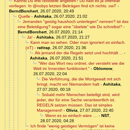
Kannst Du link/Textstelle angeben? Du hast es ja offenbar
vorliegen. In @nobys letzten Beiträgen find ich nichts. owT
-
BerndBorchert
,
26.07.2020, 20:49
Quelle
-
Ashitaka
,
26.07.2020, 21:02
Jemanden "geistig haushoch unterlegen" nennen? ist das
eine Beleidigung? sogar eine "übelste" wie Du schreibst?
-
BerndBorchert
,
26.07.2020, 21:14
Ja!
-
Ashitaka
,
26.07.2020, 21:27
Kann man so sehen. Oder man ignoriert es einfach.
(oT)
-
rattrap
,
26.07.2020, 21:36
Als jemand der die Regeln setzt und hochhält ...
-
Ashitaka
,
26.07.2020, 21:51
"Wer das Wort neu ordnet, der versteht wie die
Welt im Innersten funktioniert."
-
Oblomow
,
26.07.2020, 22:04
Die Verführung, die die Wortgewalt mit sich
bringt, macht vor Niemandem halt
-
Ashitaka
,
27.07.2020, 00:18
Sobald mehr Menschen beteiligt sind, wird
jeder, der für eine Sache verantwortlich ist,
REGELN setzen müssen. Das ist simples
Management!
-
Olivia
,
27.07.2020, 22:40
Wenn es so einfach wäre ....
-
NST
,
28.07.2020, 04:28
Ich finde "wenig geistiges Vermögen" ist keine