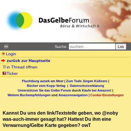
Suche:
Los
Login
zurück zur Hauptseite
in Thread öffnen
Ticker
Fluchtburg autark am Meer
|
Zum Tode Jürgen Küßners
|
Bücher vom Kopp-Verlag |
Datenschutzerklärung
Unterstützen Sie das Gelbe Forum
durch
Käufe bei Amazon
! |
Weitere Buchempfehlungen
und
Amazonnavigation
|
Cookie-Einstellungen
Kannst Du uns den link/Textstelle geben, wo @noby
was-auch-immer gesagt hat? Hattest Du ihm eine
Verwarnung/Gelbe Karte gegeben? owT