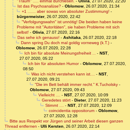
"Traum" ..... einmal durchlesen.
-
Olivia
,
27.07.2020, 22:20
Ist das Psychoanalüse?
-
Oblomow
,
26.07.2020, 21:34
+1 ....... aber sowas von absoluter Zustimmung!
-
bürgermeister
,
26.07.2020, 22:42
"Verfolgungswahn" ist unnötig! Die beiden haben keine
Probleme mit "Autoritäten", sie haben Probleme mit sich
selbst!
-
Olivia
,
27.07.2020, 22:16
Das sehe ich genauso!
-
Ashitaka
,
26.07.2020, 22:18
Dann spring Du doch mal goldig vorneweg (k.T.)
-
Oblomow
,
26.07.2020, 22:28
Ich bin für absolute Meinungsfreiheit ...
-
NST
,
27.07.2020, 05:22
Ich bin für absoluten Humor
-
Oblomow
,
27.07.2020,
08:50
Was ich nicht verstehen kann ist....
-
NST
,
27.07.2020, 09:21
"Die im Bett behält immer recht." K.Tucholsky
-
Oblomow
,
27.07.2020, 09:43
Vielleicht ....
-
NST
,
27.07.2020, 10:09
Geredetes stört
-
Dieter
,
27.07.2020, 11:23
Stimmt ....
-
NST
,
27.07.2020, 12:09
coincidentia oppositorum
-
Oblomow
,
27.07.2020, 12:28
Bitte aus Respekt vor Jürgen und seiner Arbeit diesen ganzen
Thread entfernen
-
Ulli Kersten
,
26.07.2020, 22:14