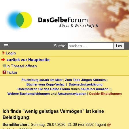
Suche:
Los
Login
zurück zur Hauptseite
in Thread öffnen
Ticker
Fluchtburg autark am Meer
|
Zum Tode Jürgen Küßners
|
Bücher vom Kopp-Verlag |
Datenschutzerklärung
Unterstützen Sie das Gelbe Forum
durch
Käufe bei Amazon
! |
Weitere Buchempfehlungen
und
Amazonnavigation
|
Cookie-Einstellungen
Ich finde "wenig geistiges Vermögen" ist keine
Beleidigung
BerndBorchert
,
Sonntag, 26.07.2020, 21:39
(vor 2202 Tagen)
@