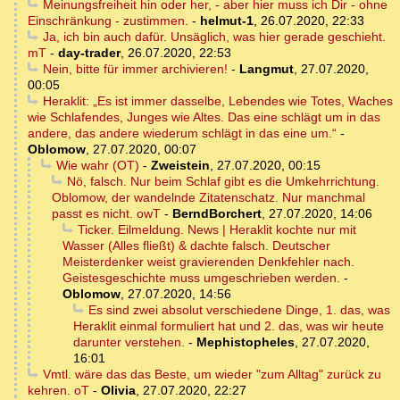
Meinungsfreiheit hin oder her, - aber hier muss ich Dir - ohne
Einschränkung - zustimmen.
-
helmut-1
,
26.07.2020, 22:33
Ja, ich bin auch dafür. Unsäglich, was hier gerade geschieht.
mT
-
day-trader
,
26.07.2020, 22:53
Nein, bitte für immer archivieren!
-
Langmut
,
27.07.2020,
00:05
Heraklit: „Es ist immer dasselbe, Lebendes wie Totes, Waches
wie Schlafendes, Junges wie Altes. Das eine schlägt um in das
andere, das andere wiederum schlägt in das eine um.“
-
Oblomow
,
27.07.2020, 00:07
Wie wahr (OT)
-
Zweistein
,
27.07.2020, 00:15
Nö, falsch. Nur beim Schlaf gibt es die Umkehrrichtung.
Oblomow, der wandelnde Zitatenschatz. Nur manchmal
passt es nicht. owT
-
BerndBorchert
,
27.07.2020, 14:06
Ticker. Eilmeldung. News | Heraklit kochte nur mit
Wasser (Alles fließt) & dachte falsch. Deutscher
Meisterdenker weist gravierenden Denkfehler nach.
Geistesgeschichte muss umgeschrieben werden.
-
Oblomow
,
27.07.2020, 14:56
Es sind zwei absolut verschiedene Dinge, 1. das, was
Heraklit einmal formuliert hat und 2. das, was wir heute
darunter verstehen.
-
Mephistopheles
,
27.07.2020,
16:01
Vmtl. wäre das das Beste, um wieder "zum Alltag" zurück zu
kehren. oT
-
Olivia
,
27.07.2020, 22:27