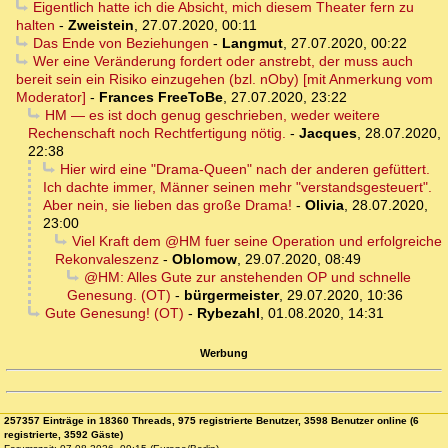
Eigentlich hatte ich die Absicht, mich diesem Theater fern zu
halten
-
Zweistein
,
27.07.2020, 00:11
Das Ende von Beziehungen
-
Langmut
,
27.07.2020, 00:22
Wer eine Veränderung fordert oder anstrebt, der muss auch
bereit sein ein Risiko einzugehen (bzl. nOby) [mit Anmerkung vom
Moderator]
-
Frances FreeToBe
,
27.07.2020, 23:22
HM — es ist doch genug geschrieben, weder weitere
Rechenschaft noch Rechtfertigung nötig.
-
Jacques
,
28.07.2020,
22:38
Hier wird eine "Drama-Queen" nach der anderen gefüttert.
Ich dachte immer, Männer seinen mehr "verstandsgesteuert".
Aber nein, sie lieben das große Drama!
-
Olivia
,
28.07.2020,
23:00
Viel Kraft dem @HM fuer seine Operation und erfolgreiche
Rekonvaleszenz
-
Oblomow
,
29.07.2020, 08:49
@HM: Alles Gute zur anstehenden OP und schnelle
Genesung. (OT)
-
bürgermeister
,
29.07.2020, 10:36
Gute Genesung! (OT)
-
Rybezahl
,
01.08.2020, 14:31
Werbung
257357 Einträge in 18360 Threads, 975 registrierte Benutzer, 3598 Benutzer online (6
registrierte, 3592 Gäste)