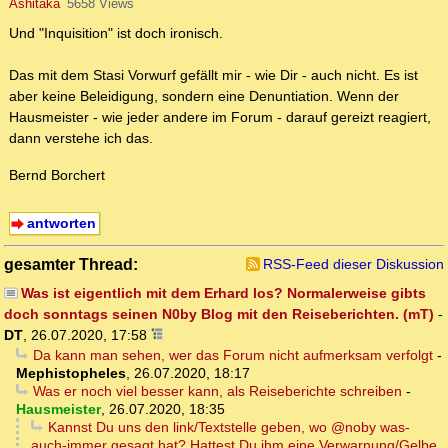
Ashitaka
5658 Views
Und "Inquisition" ist doch ironisch.
Das mit dem Stasi Vorwurf gefällt mir - wie Dir - auch nicht. Es ist
aber keine Beleidigung, sondern eine Denuntiation. Wenn der
Hausmeister - wie jeder andere im Forum - darauf gereizt reagiert,
dann verstehe ich das.
Bernd Borchert
antworten
gesamter Thread:
RSS-Feed dieser Diskussion
Was ist eigentlich mit dem Erhard los? Normalerweise gibts
doch sonntags seinen N0by Blog mit den Reiseberichten. (mT)
-
DT
,
26.07.2020, 17:58
Da kann man sehen, wer das Forum nicht aufmerksam verfolgt
-
Mephistopheles
,
26.07.2020, 18:17
Was er noch viel besser kann, als Reiseberichte schreiben
-
Hausmeister
,
26.07.2020, 18:35
Kannst Du uns den link/Textstelle geben, wo @noby was-
auch-immer gesagt hat? Hattest Du ihm eine Verwarnung/Gelbe