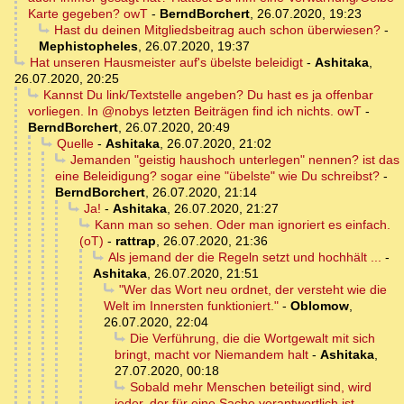
Karte gegeben? owT
-
BerndBorchert
,
26.07.2020, 19:23
Hast du deinen Mitgliedsbeitrag auch schon überwiesen?
-
Mephistopheles
,
26.07.2020, 19:37
Hat unseren Hausmeister auf's übelste beleidigt
-
Ashitaka
,
26.07.2020, 20:25
Kannst Du link/Textstelle angeben? Du hast es ja offenbar
vorliegen. In @nobys letzten Beiträgen find ich nichts. owT
-
BerndBorchert
,
26.07.2020, 20:49
Quelle
-
Ashitaka
,
26.07.2020, 21:02
Jemanden "geistig haushoch unterlegen" nennen? ist das
eine Beleidigung? sogar eine "übelste" wie Du schreibst?
-
BerndBorchert
,
26.07.2020, 21:14
Ja!
-
Ashitaka
,
26.07.2020, 21:27
Kann man so sehen. Oder man ignoriert es einfach.
(oT)
-
rattrap
,
26.07.2020, 21:36
Als jemand der die Regeln setzt und hochhält ...
-
Ashitaka
,
26.07.2020, 21:51
"Wer das Wort neu ordnet, der versteht wie die
Welt im Innersten funktioniert."
-
Oblomow
,
26.07.2020, 22:04
Die Verführung, die die Wortgewalt mit sich
bringt, macht vor Niemandem halt
-
Ashitaka
,
27.07.2020, 00:18
Sobald mehr Menschen beteiligt sind, wird
jeder, der für eine Sache verantwortlich ist,