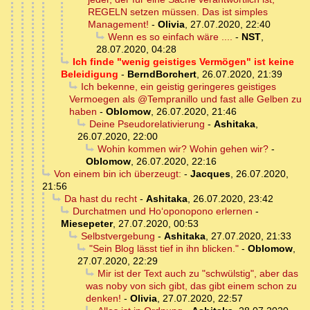
REGELN setzen müssen. Das ist simples
Management!
-
Olivia
,
27.07.2020, 22:40
Wenn es so einfach wäre ....
-
NST
,
28.07.2020, 04:28
Ich finde "wenig geistiges Vermögen" ist keine
Beleidigung
-
BerndBorchert
,
26.07.2020, 21:39
Ich bekenne, ein geistig geringeres geistiges
Vermoegen als @Tempranillo und fast alle Gelben zu
haben
-
Oblomow
,
26.07.2020, 21:46
Deine Pseudorelativierung
-
Ashitaka
,
26.07.2020, 22:00
Wohin kommen wir? Wohin gehen wir?
-
Oblomow
,
26.07.2020, 22:16
Von einem bin ich überzeugt:
-
Jacques
,
26.07.2020,
21:56
Da hast du recht
-
Ashitaka
,
26.07.2020, 23:42
Durchatmen und Hoʻoponopono erlernen
-
Miesepeter
,
27.07.2020, 00:53
Selbstvergebung
-
Ashitaka
,
27.07.2020, 21:33
"Sein Blog lässt tief in ihn blicken."
-
Oblomow
,
27.07.2020, 22:29
Mir ist der Text auch zu "schwülstig", aber das
was noby von sich gibt, das gibt einem schon zu
denken!
-
Olivia
,
27.07.2020, 22:57