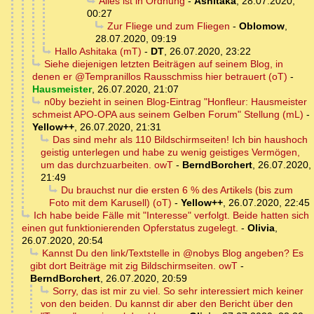
Alles ist in Ordnung
-
Ashitaka
,
28.07.2020,
00:27
Zur Fliege und zum Fliegen
-
Oblomow
,
28.07.2020, 09:19
Hallo Ashitaka (mT)
-
DT
,
26.07.2020, 23:22
Siehe diejenigen letzten Beiträgen auf seinem Blog, in
denen er @Tempranillos Rausschmiss hier betrauert (oT)
-
Hausmeister
,
26.07.2020, 21:07
n0by bezieht in seinen Blog-Eintrag "Honfleur: Hausmeister
schmeist APO-OPA aus seinem Gelben Forum" Stellung (mL)
-
Yellow++
,
26.07.2020, 21:31
Das sind mehr als 110 Bildschirmseiten! Ich bin haushoch
geistig unterlegen und habe zu wenig geistiges Vermögen,
um das durchzuarbeiten. owT
-
BerndBorchert
,
26.07.2020,
21:49
Du brauchst nur die ersten 6 % des Artikels (bis zum
Foto mit dem Karusell) (oT)
-
Yellow++
,
26.07.2020, 22:45
Ich habe beide Fälle mit "Interesse" verfolgt. Beide hatten sich
einen gut funktionierenden Opferstatus zugelegt.
-
Olivia
,
26.07.2020, 20:54
Kannst Du den link/Textstelle in @nobys Blog angeben? Es
gibt dort Beiträge mit zig Bildschirmseiten. owT
-
BerndBorchert
,
26.07.2020, 20:59
Sorry, das ist mir zu viel. So sehr interessiert mich keiner
von den beiden. Du kannst dir aber den Bericht über den