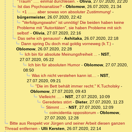
"Traum" ..... einmal durchlesen.
-
Olivia
,
27.07.2020, 22:20
Ist das Psychoanalüse?
-
Oblomow
,
26.07.2020, 21:34
+1 ....... aber sowas von absoluter Zustimmung!
-
bürgermeister
,
26.07.2020, 22:42
"Verfolgungswahn" ist unnötig! Die beiden haben keine
Probleme mit "Autoritäten", sie haben Probleme mit sich
selbst!
-
Olivia
,
27.07.2020, 22:16
Das sehe ich genauso!
-
Ashitaka
,
26.07.2020, 22:18
Dann spring Du doch mal goldig vorneweg (k.T.)
-
Oblomow
,
26.07.2020, 22:28
Ich bin für absolute Meinungsfreiheit ...
-
NST
,
27.07.2020, 05:22
Ich bin für absoluten Humor
-
Oblomow
,
27.07.2020,
08:50
Was ich nicht verstehen kann ist....
-
NST
,
27.07.2020, 09:21
"Die im Bett behält immer recht." K.Tucholsky
-
Oblomow
,
27.07.2020, 09:43
Vielleicht ....
-
NST
,
27.07.2020, 10:09
Geredetes stört
-
Dieter
,
27.07.2020, 11:23
Stimmt ....
-
NST
,
27.07.2020, 12:09
coincidentia oppositorum
-
Oblomow
,
27.07.2020, 12:28
Bitte aus Respekt vor Jürgen und seiner Arbeit diesen ganzen
Thread entfernen
-
Ulli Kersten
,
26.07.2020, 22:14