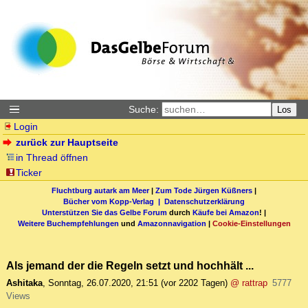
Suche:
Los
Login
zurück zur Hauptseite
in Thread öffnen
Ticker
Fluchtburg autark am Meer
|
Zum Tode Jürgen Küßners
|
Bücher vom Kopp-Verlag |
Datenschutzerklärung
Unterstützen Sie das Gelbe Forum
durch
Käufe bei Amazon
! |
Weitere Buchempfehlungen
und
Amazonnavigation
|
Cookie-Einstellungen
Als jemand der die Regeln setzt und hochhält ...
Ashitaka
,
Sonntag, 26.07.2020, 21:51
(vor 2202 Tagen)
@ rattrap
5777
Views