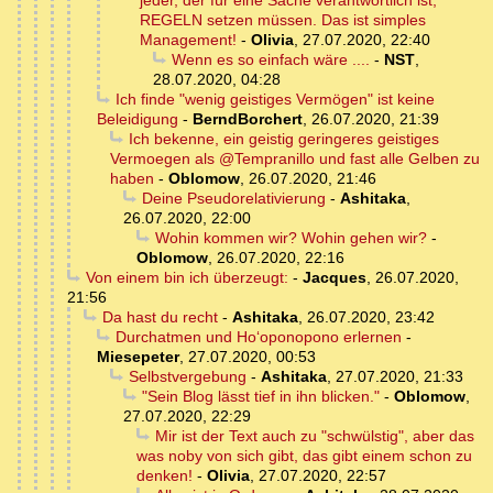
jeder, der für eine Sache verantwortlich ist,
REGELN setzen müssen. Das ist simples
Management!
-
Olivia
,
27.07.2020, 22:40
Wenn es so einfach wäre ....
-
NST
,
28.07.2020, 04:28
Ich finde "wenig geistiges Vermögen" ist keine
Beleidigung
-
BerndBorchert
,
26.07.2020, 21:39
Ich bekenne, ein geistig geringeres geistiges
Vermoegen als @Tempranillo und fast alle Gelben zu
haben
-
Oblomow
,
26.07.2020, 21:46
Deine Pseudorelativierung
-
Ashitaka
,
26.07.2020, 22:00
Wohin kommen wir? Wohin gehen wir?
-
Oblomow
,
26.07.2020, 22:16
Von einem bin ich überzeugt:
-
Jacques
,
26.07.2020,
21:56
Da hast du recht
-
Ashitaka
,
26.07.2020, 23:42
Durchatmen und Hoʻoponopono erlernen
-
Miesepeter
,
27.07.2020, 00:53
Selbstvergebung
-
Ashitaka
,
27.07.2020, 21:33
"Sein Blog lässt tief in ihn blicken."
-
Oblomow
,
27.07.2020, 22:29
Mir ist der Text auch zu "schwülstig", aber das
was noby von sich gibt, das gibt einem schon zu
denken!
-
Olivia
,
27.07.2020, 22:57