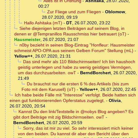
Alles ist in Ordnung
-
Ashitaka
,
28.07.2020,
00:27
Zur Fliege und zum Fliegen
-
Oblomow
,
28.07.2020, 09:19
Hallo Ashitaka (mT)
-
DT
,
26.07.2020, 23:22
Siehe diejenigen letzten Beiträgen auf seinem Blog, in
denen er @Tempranillos Rausschmiss hier betrauert (oT)
-
Hausmeister
,
26.07.2020, 21:07
n0by bezieht in seinen Blog-Eintrag "Honfleur: Hausmeister
schmeist APO-OPA aus seinem Gelben Forum" Stellung (mL)
-
Yellow++
,
26.07.2020, 21:31
Das sind mehr als 110 Bildschirmseiten! Ich bin haushoch
geistig unterlegen und habe zu wenig geistiges Vermögen,
um das durchzuarbeiten. owT
-
BerndBorchert
,
26.07.2020,
21:49
Du brauchst nur die ersten 6 % des Artikels (bis zum
Foto mit dem Karusell) (oT)
-
Yellow++
,
26.07.2020, 22:45
Ich habe beide Fälle mit "Interesse" verfolgt. Beide hatten sich
einen gut funktionierenden Opferstatus zugelegt.
-
Olivia
,
26.07.2020, 20:54
Kannst Du den link/Textstelle in @nobys Blog angeben? Es
gibt dort Beiträge mit zig Bildschirmseiten. owT
-
BerndBorchert
,
26.07.2020, 20:59
Sorry, das ist mir zu viel. So sehr interessiert mich keiner
von den beiden. Du kannst dir aber den Bericht über den