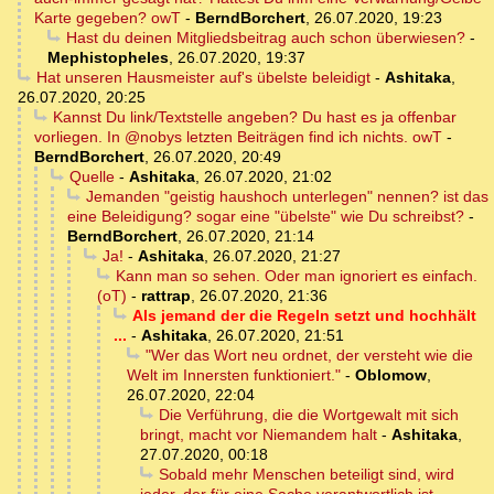
Karte gegeben? owT
-
BerndBorchert
,
26.07.2020, 19:23
Hast du deinen Mitgliedsbeitrag auch schon überwiesen?
-
Mephistopheles
,
26.07.2020, 19:37
Hat unseren Hausmeister auf's übelste beleidigt
-
Ashitaka
,
26.07.2020, 20:25
Kannst Du link/Textstelle angeben? Du hast es ja offenbar
vorliegen. In @nobys letzten Beiträgen find ich nichts. owT
-
BerndBorchert
,
26.07.2020, 20:49
Quelle
-
Ashitaka
,
26.07.2020, 21:02
Jemanden "geistig haushoch unterlegen" nennen? ist das
eine Beleidigung? sogar eine "übelste" wie Du schreibst?
-
BerndBorchert
,
26.07.2020, 21:14
Ja!
-
Ashitaka
,
26.07.2020, 21:27
Kann man so sehen. Oder man ignoriert es einfach.
(oT)
-
rattrap
,
26.07.2020, 21:36
Als jemand der die Regeln setzt und hochhält
...
-
Ashitaka
,
26.07.2020, 21:51
"Wer das Wort neu ordnet, der versteht wie die
Welt im Innersten funktioniert."
-
Oblomow
,
26.07.2020, 22:04
Die Verführung, die die Wortgewalt mit sich
bringt, macht vor Niemandem halt
-
Ashitaka
,
27.07.2020, 00:18
Sobald mehr Menschen beteiligt sind, wird