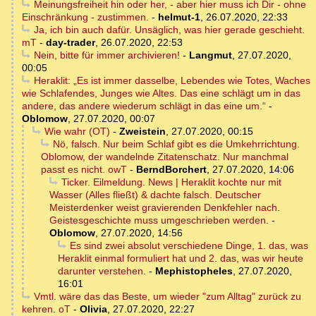
Meinungsfreiheit hin oder her, - aber hier muss ich Dir - ohne
Einschränkung - zustimmen.
-
helmut-1
,
26.07.2020, 22:33
Ja, ich bin auch dafür. Unsäglich, was hier gerade geschieht.
mT
-
day-trader
,
26.07.2020, 22:53
Nein, bitte für immer archivieren!
-
Langmut
,
27.07.2020,
00:05
Heraklit: „Es ist immer dasselbe, Lebendes wie Totes, Waches
wie Schlafendes, Junges wie Altes. Das eine schlägt um in das
andere, das andere wiederum schlägt in das eine um.“
-
Oblomow
,
27.07.2020, 00:07
Wie wahr (OT)
-
Zweistein
,
27.07.2020, 00:15
Nö, falsch. Nur beim Schlaf gibt es die Umkehrrichtung.
Oblomow, der wandelnde Zitatenschatz. Nur manchmal
passt es nicht. owT
-
BerndBorchert
,
27.07.2020, 14:06
Ticker. Eilmeldung. News | Heraklit kochte nur mit
Wasser (Alles fließt) & dachte falsch. Deutscher
Meisterdenker weist gravierenden Denkfehler nach.
Geistesgeschichte muss umgeschrieben werden.
-
Oblomow
,
27.07.2020, 14:56
Es sind zwei absolut verschiedene Dinge, 1. das, was
Heraklit einmal formuliert hat und 2. das, was wir heute
darunter verstehen.
-
Mephistopheles
,
27.07.2020,
16:01
Vmtl. wäre das das Beste, um wieder "zum Alltag" zurück zu
kehren. oT
-
Olivia
,
27.07.2020, 22:27