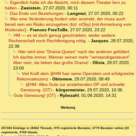
Eigentlich hatte ich die Absicht, mich diesem Theater fern zu
halten
-
Zweistein
,
27.07.2020, 00:11
Das Ende von Beziehungen
-
Langmut
,
27.07.2020, 00:22
Wer eine Veränderung fordert oder anstrebt, der muss auch
bereit sein ein Risiko einzugehen (bzl. nOby) [mit Anmerkung vom
Moderator]
-
Frances FreeToBe
,
27.07.2020, 23:22
HM — es ist doch genug geschrieben, weder weitere
Rechenschaft noch Rechtfertigung nötig.
-
Jacques
,
28.07.2020,
22:38
Hier wird eine "Drama-Queen" nach der anderen gefüttert.
Ich dachte immer, Männer seinen mehr "verstandsgesteuert".
Aber nein, sie lieben das große Drama!
-
Olivia
,
28.07.2020,
23:00
Viel Kraft dem @HM fuer seine Operation und erfolgreiche
Rekonvaleszenz
-
Oblomow
,
29.07.2020, 08:49
@HM: Alles Gute zur anstehenden OP und schnelle
Genesung. (OT)
-
bürgermeister
,
29.07.2020, 10:36
Gute Genesung! (OT)
-
Rybezahl
,
01.08.2020, 14:31
Werbung
257360 Einträge in 18362 Threads, 975 registrierte Benutzer, 3779 Benutzer online (10
registrierte, 3769 Gäste)