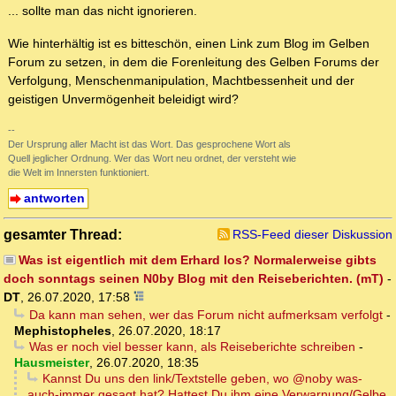
... sollte man das nicht ignorieren.
Wie hinterhältig ist es bitteschön, einen Link zum Blog im Gelben
Forum zu setzen, in dem die Forenleitung des Gelben Forums der
Verfolgung, Menschenmanipulation, Machtbessenheit und der
geistigen Unvermögenheit beleidigt wird?
--
Der Ursprung aller Macht ist das Wort. Das gesprochene Wort als
Quell jeglicher Ordnung. Wer das Wort neu ordnet, der versteht wie
die Welt im Innersten funktioniert.
antworten
gesamter Thread:
RSS-Feed dieser Diskussion
Was ist eigentlich mit dem Erhard los? Normalerweise gibts
doch sonntags seinen N0by Blog mit den Reiseberichten. (mT)
-
DT
,
26.07.2020, 17:58
Da kann man sehen, wer das Forum nicht aufmerksam verfolgt
-
Mephistopheles
,
26.07.2020, 18:17
Was er noch viel besser kann, als Reiseberichte schreiben
-
Hausmeister
,
26.07.2020, 18:35
Kannst Du uns den link/Textstelle geben, wo @noby was-
auch-immer gesagt hat? Hattest Du ihm eine Verwarnung/Gelbe