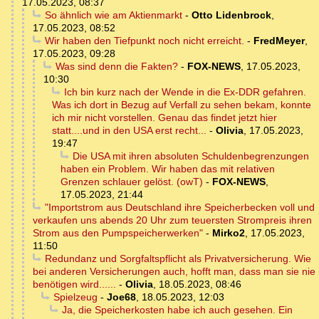
17.05.2023, 08:37
So ähnlich wie am Aktienmarkt
-
Otto Lidenbrock
,
17.05.2023, 08:52
Wir haben den Tiefpunkt noch nicht erreicht.
-
FredMeyer
,
17.05.2023, 09:28
Was sind denn die Fakten?
-
FOX-NEWS
,
17.05.2023,
10:30
Ich bin kurz nach der Wende in die Ex-DDR gefahren.
Was ich dort in Bezug auf Verfall zu sehen bekam, konnte
ich mir nicht vorstellen. Genau das findet jetzt hier
statt....und in den USA erst recht...
-
Olivia
,
17.05.2023,
19:47
Die USA mit ihren absoluten Schuldenbegrenzungen
haben ein Problem. Wir haben das mit relativen
Grenzen schlauer gelöst. (owT)
-
FOX-NEWS
,
17.05.2023, 21:44
"Importstrom aus Deutschland ihre Speicherbecken voll und
verkaufen uns abends 20 Uhr zum teuersten Strompreis ihren
Strom aus den Pumpspeicherwerken"
-
Mirko2
,
17.05.2023,
11:50
Redundanz und Sorgfaltspflicht als Privatversicherung. Wie
bei anderen Versicherungen auch, hofft man, dass man sie nie
benötigen wird......
-
Olivia
,
18.05.2023, 08:46
Spielzeug
-
Joe68
,
18.05.2023, 12:03
Ja, die Speicherkosten habe ich auch gesehen. Ein