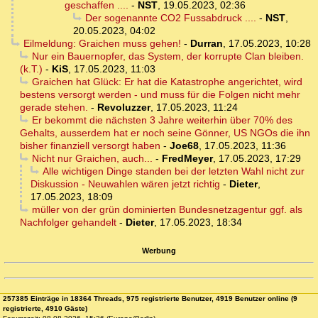
geschaffen ....
-
NST
,
19.05.2023, 02:36
Der sogenannte CO2 Fussabdruck ....
-
NST
,
20.05.2023, 04:02
Eilmeldung: Graichen muss gehen!
-
Durran
,
17.05.2023, 10:28
Nur ein Bauernopfer, das System, der korrupte Clan bleiben.
(k.T.)
-
KiS
,
17.05.2023, 11:03
Graichen hat Glück: Er hat die Katastrophe angerichtet, wird
bestens versorgt werden - und muss für die Folgen nicht mehr
gerade stehen.
-
Revoluzzer
,
17.05.2023, 11:24
Er bekommt die nächsten 3 Jahre weiterhin über 70% des
Gehalts, ausserdem hat er noch seine Gönner, US NGOs die ihn
bisher finanziell versorgt haben
-
Joe68
,
17.05.2023, 11:36
Nicht nur Graichen, auch...
-
FredMeyer
,
17.05.2023, 17:29
Alle wichtigen Dinge standen bei der letzten Wahl nicht zur
Diskussion - Neuwahlen wären jetzt richtig
-
Dieter
,
17.05.2023, 18:09
müller von der grün dominierten Bundesnetzagentur ggf. als
Nachfolger gehandelt
-
Dieter
,
17.05.2023, 18:34
Werbung
257385 Einträge in 18364 Threads, 975 registrierte Benutzer, 4919 Benutzer online (9
registrierte, 4910 Gäste)