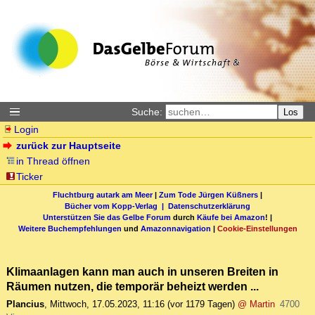
Suche:
Los
Login
zurück zur Hauptseite
in Thread öffnen
Ticker
Fluchtburg autark am Meer
|
Zum Tode Jürgen Küßners
|
Bücher vom Kopp-Verlag |
Datenschutzerklärung
Unterstützen Sie das Gelbe Forum
durch
Käufe bei Amazon
! |
Weitere Buchempfehlungen
und
Amazonnavigation
|
Cookie-Einstellungen
Klimaanlagen kann man auch in unseren Breiten in
Räumen nutzen, die temporär beheizt werden ...
Plancius
,
Mittwoch, 17.05.2023, 11:16
(vor 1179 Tagen)
@ Martin
4700