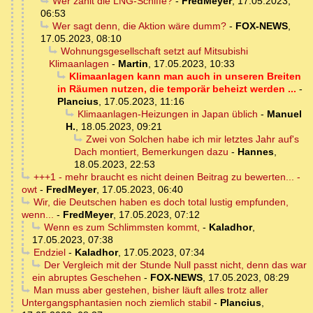
Wer zählt die LNG-Schiffe?
-
FredMeyer
,
17.05.2023,
06:53
Wer sagt denn, die Aktion wäre dumm?
-
FOX-NEWS
,
17.05.2023, 08:10
Wohnungsgesellschaft setzt auf Mitsubishi
Klimaanlagen
-
Martin
,
17.05.2023, 10:33
Klimaanlagen kann man auch in unseren Breiten
in Räumen nutzen, die temporär beheizt werden ...
-
Plancius
,
17.05.2023, 11:16
Klimaanlagen-Heizungen in Japan üblich
-
Manuel
H.
,
18.05.2023, 09:21
Zwei von Solchen habe ich mir letztes Jahr auf's
Dach montiert, Bemerkungen dazu
-
Hannes
,
18.05.2023, 22:53
+++1 - mehr braucht es nicht deinen Beitrag zu bewerten... -
owt
-
FredMeyer
,
17.05.2023, 06:40
Wir, die Deutschen haben es doch total lustig empfunden,
wenn...
-
FredMeyer
,
17.05.2023, 07:12
Wenn es zum Schlimmsten kommt,
-
Kaladhor
,
17.05.2023, 07:38
Endziel
-
Kaladhor
,
17.05.2023, 07:34
Der Vergleich mit der Stunde Null passt nicht, denn das war
ein abruptes Geschehen
-
FOX-NEWS
,
17.05.2023, 08:29
Man muss aber gestehen, bisher läuft alles trotz aller
Untergangsphantasien noch ziemlich stabil
-
Plancius
,