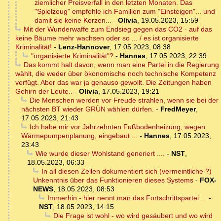
ziemlicher Preisverfall in den letzten Monaten. Das
"Spielzeug" empfehle ich Familien zum "Einsteigen"... und
damit sie keine Kerzen...
-
Olivia
,
19.05.2023, 15:59
Mit der Wunderwaffe zum Endsieg gegen das CO2 - auf das
keine Bäume mehr wachsen oder so ... / es ist organisierte
Kriminalität!
-
Lenz-Hannover
,
17.05.2023, 08:38
"organisierte Kriminalität"?
-
Hannes
,
17.05.2023, 22:39
Das kommt halt davon, wenn man eine Partei in die Regierung
wählt, die weder über ökonomische noch technische Kompetenz
verfügt. Aber das war ja genauso gewollt. Die Zeitungen haben
Gehirn der Leute..
-
Olivia
,
17.05.2023, 19:21
Die Menschen werden vor Freude strahlen, wenn sie bei der
nächsten BT wieder GRÜN wählen dürfen.
-
FredMeyer
,
17.05.2023, 21:43
Ich habe mir vor Jahrzehnten Fußbodenheizung, wegen
Wärmepumpenplanung, eingebaut ...
-
Hannes
,
17.05.2023,
23:43
Wie wurde dieser Wohlstand generiert ....
-
NST
,
18.05.2023, 06:33
In all diesen Zeilen dokumentiert sich (vermeintliche ?)
Unkenntnis über das Funktionieren dieses Systems
-
FOX-
NEWS
,
18.05.2023, 08:53
Immerhin - hier nennt man das Fortschrittspartei ...
-
NST
,
18.05.2023, 14:15
Die Frage ist wohl - wo wird gesäubert und wo wird