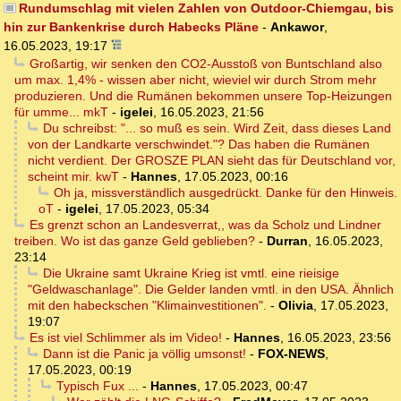
Rundumschlag mit vielen Zahlen von Outdoor-Chiemgau, bis
hin zur Bankenkrise durch Habecks Pläne
-
Ankawor
,
16.05.2023, 19:17
Großartig, wir senken den CO2-Ausstoß von Buntschland also
um max. 1,4% - wissen aber nicht, wieviel wir durch Strom mehr
produzieren. Und die Rumänen bekommen unsere Top-Heizungen
für umme... mkT
-
igelei
,
16.05.2023, 21:56
Du schreibst: "... so muß es sein. Wird Zeit, dass dieses Land
von der Landkarte verschwindet."? Das haben die Rumänen
nicht verdient. Der GROSZE PLAN sieht das für Deutschland vor,
scheint mir. kwT
-
Hannes
,
17.05.2023, 00:16
Oh ja, missverständlich ausgedrückt. Danke für den Hinweis.
oT
-
igelei
,
17.05.2023, 05:34
Es grenzt schon an Landesverrat,, was da Scholz und Lindner
treiben. Wo ist das ganze Geld geblieben?
-
Durran
,
16.05.2023,
23:14
Die Ukraine samt Ukraine Krieg ist vmtl. eine rieisige
"Geldwaschanlage". Die Gelder landen vmtl. in den USA. Ähnlich
mit den habeckschen "Klimainvestitionen".
-
Olivia
,
17.05.2023,
19:07
Es ist viel Schlimmer als im Video!
-
Hannes
,
16.05.2023, 23:56
Dann ist die Panic ja völlig umsonst!
-
FOX-NEWS
,
17.05.2023, 00:19
Typisch Fux ...
-
Hannes
,
17.05.2023, 00:47