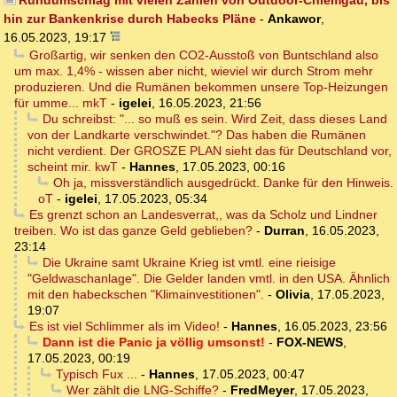
hin zur Bankenkrise durch Habecks Pläne
-
Ankawor
,
16.05.2023, 19:17
Großartig, wir senken den CO2-Ausstoß von Buntschland also
um max. 1,4% - wissen aber nicht, wieviel wir durch Strom mehr
produzieren. Und die Rumänen bekommen unsere Top-Heizungen
für umme... mkT
-
igelei
,
16.05.2023, 21:56
Du schreibst: "... so muß es sein. Wird Zeit, dass dieses Land
von der Landkarte verschwindet."? Das haben die Rumänen
nicht verdient. Der GROSZE PLAN sieht das für Deutschland vor,
scheint mir. kwT
-
Hannes
,
17.05.2023, 00:16
Oh ja, missverständlich ausgedrückt. Danke für den Hinweis.
oT
-
igelei
,
17.05.2023, 05:34
Es grenzt schon an Landesverrat,, was da Scholz und Lindner
treiben. Wo ist das ganze Geld geblieben?
-
Durran
,
16.05.2023,
23:14
Die Ukraine samt Ukraine Krieg ist vmtl. eine rieisige
"Geldwaschanlage". Die Gelder landen vmtl. in den USA. Ähnlich
mit den habeckschen "Klimainvestitionen".
-
Olivia
,
17.05.2023,
19:07
Es ist viel Schlimmer als im Video!
-
Hannes
,
16.05.2023, 23:56
Dann ist die Panic ja völlig umsonst!
-
FOX-NEWS
,
17.05.2023, 00:19
Typisch Fux ...
-
Hannes
,
17.05.2023, 00:47
Wer zählt die LNG-Schiffe?
-
FredMeyer
,
17.05.2023,