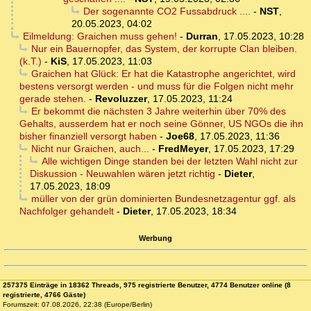
Der sogenannte CO2 Fussabdruck ....
-
NST
,
20.05.2023, 04:02
Eilmeldung: Graichen muss gehen!
-
Durran
,
17.05.2023, 10:28
Nur ein Bauernopfer, das System, der korrupte Clan bleiben.
(k.T.)
-
KiS
,
17.05.2023, 11:03
Graichen hat Glück: Er hat die Katastrophe angerichtet, wird
bestens versorgt werden - und muss für die Folgen nicht mehr
gerade stehen.
-
Revoluzzer
,
17.05.2023, 11:24
Er bekommt die nächsten 3 Jahre weiterhin über 70% des
Gehalts, ausserdem hat er noch seine Gönner, US NGOs die ihn
bisher finanziell versorgt haben
-
Joe68
,
17.05.2023, 11:36
Nicht nur Graichen, auch...
-
FredMeyer
,
17.05.2023, 17:29
Alle wichtigen Dinge standen bei der letzten Wahl nicht zur
Diskussion - Neuwahlen wären jetzt richtig
-
Dieter
,
17.05.2023, 18:09
müller von der grün dominierten Bundesnetzagentur ggf. als
Nachfolger gehandelt
-
Dieter
,
17.05.2023, 18:34
Werbung
257375 Einträge in 18362 Threads, 975 registrierte Benutzer, 4774 Benutzer online (8
registrierte, 4766 Gäste)
Forumszeit: 07.08.2026, 22:38 (Europe/Berlin)