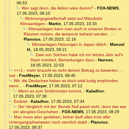
06:53
Wer sagt denn, die Aktion wäre dumm?
-
FOX-NEWS
,
17.05.2023, 08:10
Wohnungsgesellschaft setzt auf Mitsubishi
Klimaanlagen
-
Martin
,
17.05.2023, 10:33
Klimaanlagen kann man auch in unseren Breiten in
Räumen nutzen, die temporär beheizt werden ...
-
Plancius
,
17.05.2023, 11:16
Klimaanlagen-Heizungen in Japan üblich
-
Manuel
H.
,
18.05.2023, 09:21
Zwei von Solchen habe ich mir letztes Jahr auf's
Dach montiert, Bemerkungen dazu
-
Hannes
,
18.05.2023, 22:53
+++1 - mehr braucht es nicht deinen Beitrag zu bewerten... -
owt
-
FredMeyer
,
17.05.2023, 06:40
Wir, die Deutschen haben es doch total lustig empfunden,
wenn...
-
FredMeyer
,
17.05.2023, 07:12
Wenn es zum Schlimmsten kommt,
-
Kaladhor
,
17.05.2023, 07:38
Endziel
-
Kaladhor
,
17.05.2023, 07:34
Der Vergleich mit der Stunde Null passt nicht, denn das war
ein abruptes Geschehen
-
FOX-NEWS
,
17.05.2023, 08:29
Man muss aber gestehen, bisher läuft alles trotz aller
Untergangsphantasien noch ziemlich stabil
-
Plancius
,
17.05.2023, 08:37