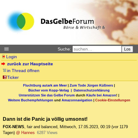
Suche:
Los
Login
zurück zur Hauptseite
in Thread öffnen
Ticker
Fluchtburg autark am Meer
|
Zum Tode Jürgen Küßners
|
Bücher vom Kopp-Verlag |
Datenschutzerklärung
Unterstützen Sie das Gelbe Forum
durch
Käufe bei Amazon
! |
Weitere Buchempfehlungen
und
Amazonnavigation
|
Cookie-Einstellungen
Dann ist die Panic ja völlig umsonst!
FOX-NEWS
,
fair and balanced
,
Mittwoch, 17.05.2023, 00:19
(vor 1179
Tagen)
@ Hannes
6287 Views