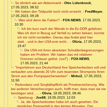
So ähnlich wie am Aktienmarkt
-
Otto Lidenbrock
,
17.05.2023, 08:52
Wir haben den Tiefpunkt noch nicht erreicht.
-
FredMeyer
,
17.05.2023, 09:28
Was sind denn die Fakten?
-
FOX-NEWS
,
17.05.2023,
10:30
Ich bin kurz nach der Wende in die Ex-DDR gefahren.
Was ich dort in Bezug auf Verfall zu sehen bekam, konnte
ich mir nicht vorstellen. Genau das findet jetzt hier
statt....und in den USA erst recht...
-
Olivia
,
17.05.2023,
19:47
Die USA mit ihren absoluten Schuldenbegrenzungen
haben ein Problem. Wir haben das mit relativen
Grenzen schlauer gelöst. (owT)
-
FOX-NEWS
,
17.05.2023, 21:44
"Importstrom aus Deutschland ihre Speicherbecken voll und
verkaufen uns abends 20 Uhr zum teuersten Strompreis ihren
Strom aus den Pumpspeicherwerken"
-
Mirko2
,
17.05.2023,
11:50
Redundanz und Sorgfaltspflicht als Privatversicherung. Wie
bei anderen Versicherungen auch, hofft man, dass man sie nie
benötigen wird......
-
Olivia
,
18.05.2023, 08:46
Spielzeug
-
Joe68
,
18.05.2023, 12:03
Ja, die Speicherkosten habe ich auch gesehen. Ein
ziemlicher Preisverfall in den letzten Monaten. Das