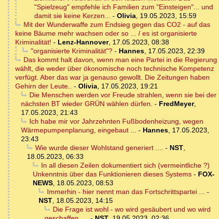
"Spielzeug" empfehle ich Familien zum "Einsteigen"... und
damit sie keine Kerzen...
-
Olivia
,
19.05.2023, 15:59
Mit der Wunderwaffe zum Endsieg gegen das CO2 - auf das
keine Bäume mehr wachsen oder so ... / es ist organisierte
Kriminalität!
-
Lenz-Hannover
,
17.05.2023, 08:38
"organisierte Kriminalität"?
-
Hannes
,
17.05.2023, 22:39
Das kommt halt davon, wenn man eine Partei in die Regierung
wählt, die weder über ökonomische noch technische Kompetenz
verfügt. Aber das war ja genauso gewollt. Die Zeitungen haben
Gehirn der Leute..
-
Olivia
,
17.05.2023, 19:21
Die Menschen werden vor Freude strahlen, wenn sie bei der
nächsten BT wieder GRÜN wählen dürfen.
-
FredMeyer
,
17.05.2023, 21:43
Ich habe mir vor Jahrzehnten Fußbodenheizung, wegen
Wärmepumpenplanung, eingebaut ...
-
Hannes
,
17.05.2023,
23:43
Wie wurde dieser Wohlstand generiert ....
-
NST
,
18.05.2023, 06:33
In all diesen Zeilen dokumentiert sich (vermeintliche ?)
Unkenntnis über das Funktionieren dieses Systems
-
FOX-
NEWS
,
18.05.2023, 08:53
Immerhin - hier nennt man das Fortschrittspartei ...
-
NST
,
18.05.2023, 14:15
Die Frage ist wohl - wo wird gesäubert und wo wird
geschaffen ....
-
NST
,
19.05.2023, 02:36