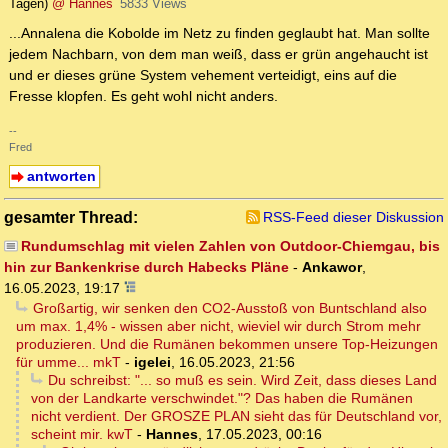
Tagen)
@ Hannes
5833 Views
...Annalena die Kobolde im Netz zu finden geglaubt hat. Man sollte
jedem Nachbarn, von dem man weiß, dass er grün angehaucht ist
und er dieses grüne System vehement verteidigt, eins auf die
Fresse klopfen. Es geht wohl nicht anders.
--
Fred
antworten
gesamter Thread:
RSS-Feed dieser Diskussion
Rundumschlag mit vielen Zahlen von Outdoor-Chiemgau, bis
hin zur Bankenkrise durch Habecks Pläne
-
Ankawor
,
16.05.2023, 19:17
Großartig, wir senken den CO2-Ausstoß von Buntschland also
um max. 1,4% - wissen aber nicht, wieviel wir durch Strom mehr
produzieren. Und die Rumänen bekommen unsere Top-Heizungen
für umme... mkT
-
igelei
,
16.05.2023, 21:56
Du schreibst: "... so muß es sein. Wird Zeit, dass dieses Land
von der Landkarte verschwindet."? Das haben die Rumänen
nicht verdient. Der GROSZE PLAN sieht das für Deutschland vor,
scheint mir. kwT
-
Hannes
,
17.05.2023, 00:16