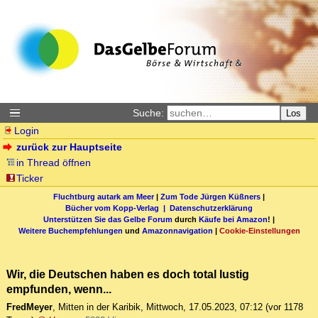
Suche:
Los
Login
zurück zur Hauptseite
in Thread öffnen
Ticker
Fluchtburg autark am Meer
|
Zum Tode Jürgen Küßners
|
Bücher vom Kopp-Verlag |
Datenschutzerklärung
Unterstützen Sie das Gelbe Forum
durch
Käufe bei Amazon
! |
Weitere Buchempfehlungen
und
Amazonnavigation
|
Cookie-Einstellungen
Wir, die Deutschen haben es doch total lustig
empfunden, wenn...
FredMeyer
,
Mitten in der Karibik
,
Mittwoch, 17.05.2023, 07:12
(vor 1178