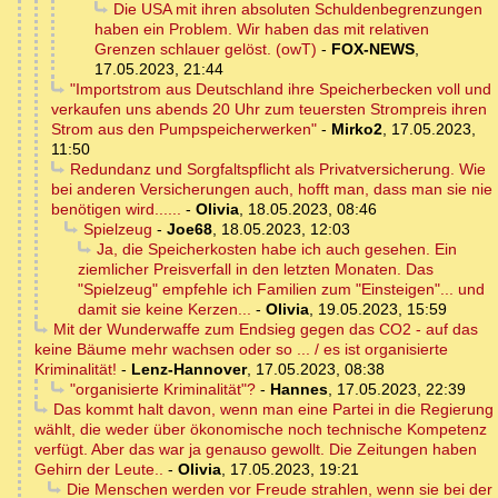
Die USA mit ihren absoluten Schuldenbegrenzungen
haben ein Problem. Wir haben das mit relativen
Grenzen schlauer gelöst. (owT)
-
FOX-NEWS
,
17.05.2023, 21:44
"Importstrom aus Deutschland ihre Speicherbecken voll und
verkaufen uns abends 20 Uhr zum teuersten Strompreis ihren
Strom aus den Pumpspeicherwerken"
-
Mirko2
,
17.05.2023,
11:50
Redundanz und Sorgfaltspflicht als Privatversicherung. Wie
bei anderen Versicherungen auch, hofft man, dass man sie nie
benötigen wird......
-
Olivia
,
18.05.2023, 08:46
Spielzeug
-
Joe68
,
18.05.2023, 12:03
Ja, die Speicherkosten habe ich auch gesehen. Ein
ziemlicher Preisverfall in den letzten Monaten. Das
"Spielzeug" empfehle ich Familien zum "Einsteigen"... und
damit sie keine Kerzen...
-
Olivia
,
19.05.2023, 15:59
Mit der Wunderwaffe zum Endsieg gegen das CO2 - auf das
keine Bäume mehr wachsen oder so ... / es ist organisierte
Kriminalität!
-
Lenz-Hannover
,
17.05.2023, 08:38
"organisierte Kriminalität"?
-
Hannes
,
17.05.2023, 22:39
Das kommt halt davon, wenn man eine Partei in die Regierung
wählt, die weder über ökonomische noch technische Kompetenz
verfügt. Aber das war ja genauso gewollt. Die Zeitungen haben
Gehirn der Leute..
-
Olivia
,
17.05.2023, 19:21
Die Menschen werden vor Freude strahlen, wenn sie bei der