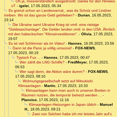
Oh ja, missverständlich ausgedrückt. Danke für den Hinweis.
oT
-
igelei
,
17.05.2023, 05:34
Es grenzt schon an Landesverrat,, was da Scholz und Lindner
treiben. Wo ist das ganze Geld geblieben?
-
Durran
,
16.05.2023,
23:14
Die Ukraine samt Ukraine Krieg ist vmtl. eine rieisige
"Geldwaschanlage". Die Gelder landen vmtl. in den USA. Ähnlich
mit den habeckschen "Klimainvestitionen".
-
Olivia
,
17.05.2023,
19:07
Es ist viel Schlimmer als im Video!
-
Hannes
,
16.05.2023, 23:56
Dann ist die Panic ja völlig umsonst!
-
FOX-NEWS
,
17.05.2023, 00:19
Typisch Fux ...
-
Hannes
,
17.05.2023, 00:47
Wer zählt die LNG-Schiffe?
-
FredMeyer
,
17.05.2023,
06:53
Wer sagt denn, die Aktion wäre dumm?
-
FOX-NEWS
,
17.05.2023, 08:10
Wohnungsgesellschaft setzt auf Mitsubishi
Klimaanlagen
-
Martin
,
17.05.2023, 10:33
Klimaanlagen kann man auch in unseren Breiten in
Räumen nutzen, die temporär beheizt werden ...
-
Plancius
,
17.05.2023, 11:16
Klimaanlagen-Heizungen in Japan üblich
-
Manuel
H.
,
18.05.2023, 09:21
Zwei von Solchen habe ich mir letztes Jahr auf's