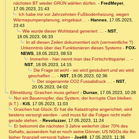
nächsten BT wieder GRÜN wählen dürfen.
-
FredMeyer
,
17.05.2023, 21:43
Ich habe mir vor Jahrzehnten Fußbodenheizung, wegen
Wärmepumpenplanung, eingebaut ...
-
Hannes
,
17.05.2023,
23:43
Wie wurde dieser Wohlstand generiert ....
-
NST
,
18.05.2023, 06:33
In all diesen Zeilen dokumentiert sich (vermeintliche ?)
Unkenntnis über das Funktionieren dieses Systems
-
FOX-
NEWS
,
18.05.2023, 08:53
Immerhin - hier nennt man das Fortschrittspartei ...
-
NST
,
18.05.2023, 14:15
Die Frage ist wohl - wo wird gesäubert und wo wird
geschaffen ....
-
NST
,
19.05.2023, 02:36
Der sogenannte CO2 Fussabdruck ....
-
NST
,
20.05.2023, 04:02
Eilmeldung: Graichen muss gehen!
-
Durran
,
17.05.2023, 10:28
Nur ein Bauernopfer, das System, der korrupte Clan bleiben.
(k.T.)
-
KiS
,
17.05.2023, 11:03
Graichen hat Glück: Er hat die Katastrophe angerichtet, wird
bestens versorgt werden - und muss für die Folgen nicht mehr
gerade stehen.
-
Revoluzzer
,
17.05.2023, 11:24
Er bekommt die nächsten 3 Jahre weiterhin über 70% des
Gehalts, ausserdem hat er noch seine Gönner, US NGOs die ihn
bisher finanziell versorgt haben
-
Joe68
,
17.05.2023, 11:36