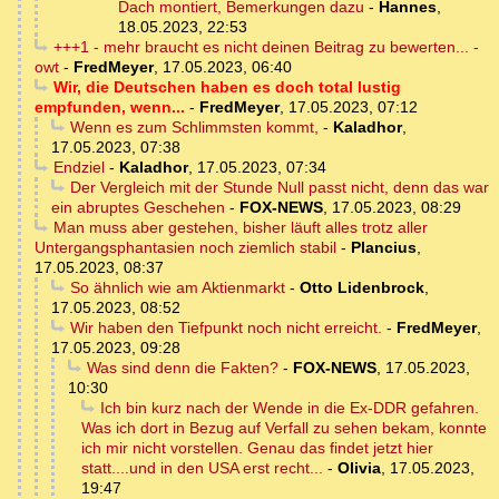
Dach montiert, Bemerkungen dazu
-
Hannes
,
18.05.2023, 22:53
+++1 - mehr braucht es nicht deinen Beitrag zu bewerten... -
owt
-
FredMeyer
,
17.05.2023, 06:40
Wir, die Deutschen haben es doch total lustig
empfunden, wenn...
-
FredMeyer
,
17.05.2023, 07:12
Wenn es zum Schlimmsten kommt,
-
Kaladhor
,
17.05.2023, 07:38
Endziel
-
Kaladhor
,
17.05.2023, 07:34
Der Vergleich mit der Stunde Null passt nicht, denn das war
ein abruptes Geschehen
-
FOX-NEWS
,
17.05.2023, 08:29
Man muss aber gestehen, bisher läuft alles trotz aller
Untergangsphantasien noch ziemlich stabil
-
Plancius
,
17.05.2023, 08:37
So ähnlich wie am Aktienmarkt
-
Otto Lidenbrock
,
17.05.2023, 08:52
Wir haben den Tiefpunkt noch nicht erreicht.
-
FredMeyer
,
17.05.2023, 09:28
Was sind denn die Fakten?
-
FOX-NEWS
,
17.05.2023,
10:30
Ich bin kurz nach der Wende in die Ex-DDR gefahren.
Was ich dort in Bezug auf Verfall zu sehen bekam, konnte
ich mir nicht vorstellen. Genau das findet jetzt hier
statt....und in den USA erst recht...
-
Olivia
,
17.05.2023,
19:47