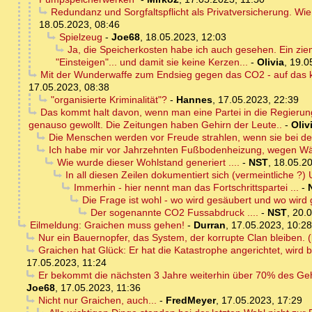
Redundanz und Sorgfaltspflicht als Privatversicherung. Wie
18.05.2023, 08:46
Spielzeug
-
Joe68
,
18.05.2023, 12:03
Ja, die Speicherkosten habe ich auch gesehen. Ein ziem
"Einsteigen"... und damit sie keine Kerzen...
-
Olivia
,
19.0
Mit der Wunderwaffe zum Endsieg gegen das CO2 - auf das kei
17.05.2023, 08:38
"organisierte Kriminalität"?
-
Hannes
,
17.05.2023, 22:39
Das kommt halt davon, wenn man eine Partei in die Regierun
genauso gewollt. Die Zeitungen haben Gehirn der Leute..
-
Oliv
Die Menschen werden vor Freude strahlen, wenn sie bei d
Ich habe mir vor Jahrzehnten Fußbodenheizung, wegen W
Wie wurde dieser Wohlstand generiert ....
-
NST
,
18.05.20
In all diesen Zeilen dokumentiert sich (vermeintliche ?
Immerhin - hier nennt man das Fortschrittspartei ...
-
Die Frage ist wohl - wo wird gesäubert und wo wird g
Der sogenannte CO2 Fussabdruck ....
-
NST
,
20.0
Eilmeldung: Graichen muss gehen!
-
Durran
,
17.05.2023, 10:28
Nur ein Bauernopfer, das System, der korrupte Clan bleiben. (
Graichen hat Glück: Er hat die Katastrophe angerichtet, wird
17.05.2023, 11:24
Er bekommt die nächsten 3 Jahre weiterhin über 70% des Geha
Joe68
,
17.05.2023, 11:36
Nicht nur Graichen, auch...
-
FredMeyer
,
17.05.2023, 17:29