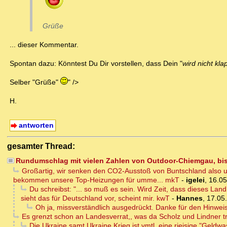
Grüße
... dieser Kommentar.
Spontan dazu: Könntest Du Dir vorstellen, dass Dein "
wird nicht kl
Selber "Grüße"
" />
H.
antworten
gesamter Thread:
Rundumschlag mit vielen Zahlen von Outdoor-Chiemgau, bis
Großartig, wir senken den CO2-Ausstoß von Buntschland also u
bekommen unsere Top-Heizungen für umme... mkT
-
igelei
,
16.05
Du schreibst: "... so muß es sein. Wird Zeit, dass dieses 
sieht das für Deutschland vor, scheint mir. kwT
-
Hannes
,
17.05
Oh ja, missverständlich ausgedrückt. Danke für den Hinwei
Es grenzt schon an Landesverrat,, was da Scholz und Lindner t
Die Ukraine samt Ukraine Krieg ist vmtl. eine rieisige "Geldw