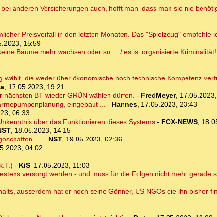
 bei anderen Versicherungen auch, hofft man, dass man sie nie benötige
licher Preisverfall in den letzten Monaten. Das "Spielzeug" empfehle 
5.2023, 15:59
ne Bäume mehr wachsen oder so ... / es ist organisierte Kriminalität!
g wählt, die weder über ökonomische noch technische Kompetenz verfü
ia
,
17.05.2023, 19:21
er nächsten BT wieder GRÜN wählen dürfen.
-
FredMeyer
,
17.05.2023,
ärmepumpenplanung, eingebaut ...
-
Hannes
,
17.05.2023, 23:43
23, 06:33
) Unkenntnis über das Funktionieren dieses Systems
-
FOX-NEWS
,
18.0
NST
,
18.05.2023, 14:15
eschaffen ....
-
NST
,
19.05.2023, 02:36
5.2023, 04:02
k.T.)
-
KiS
,
17.05.2023, 11:03
 bestens versorgt werden - und muss für die Folgen nicht mehr gerade s
lts, ausserdem hat er noch seine Gönner, US NGOs die ihn bisher fin