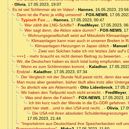
-
Olivia
,
17.05.2023, 19:07
Es ist viel Schlimmer als im Video!
-
Hannes
,
16.05.2023, 23:56
Dann ist die Panic ja völlig umsonst!
-
FOX-NEWS
,
17.05.202
Typisch Fux ...
-
Hannes
,
17.05.2023, 00:47
Wer zählt die LNG-Schiffe?
-
FredMeyer
,
17.05.2023, 06
Wer sagt denn, die Aktion wäre dumm?
-
FOX-NEWS
,
17
Wohnungsgesellschaft setzt auf Mitsubishi Klimaanlag
Klimaanlagen kann man auch in unseren Breiten in R
Klimaanlagen-Heizungen in Japan üblich
-
Manuel 
Zwei von Solchen habe ich mir letztes Jahr auf'
+++1 - mehr braucht es nicht deinen Beitrag zu bewerten... - 
Wir, die Deutschen haben es doch total lustig empfunden, wen
Wenn es zum Schlimmsten kommt,
-
Kaladhor
,
17.05.2023
Endziel
-
Kaladhor
,
17.05.2023, 07:34
Der Vergleich mit der Stunde Null passt nicht, denn das w
Man muss aber gestehen, bisher läuft alles trotz aller Unterg
So ähnlich wie am Aktienmarkt
-
Otto Lidenbrock
,
17.05.2
Wir haben den Tiefpunkt noch nicht erreicht.
-
FredMeyer
,
Was sind denn die Fakten?
-
FOX-NEWS
,
17.05.2023, 1
Ich bin kurz nach der Wende in die Ex-DDR gefahren. Wa
jetzt hier statt....und in den USA erst recht...
-
Olivia
,
17.0
Die USA mit ihren absoluten Schuldenbegrenzungen h
17.05.2023, 21:44
"Importstrom aus Deutschland ihre Speicherbecken voll u
Pumpspeicherwerken"
-
Mirko2
,
17.05.2023, 11:50