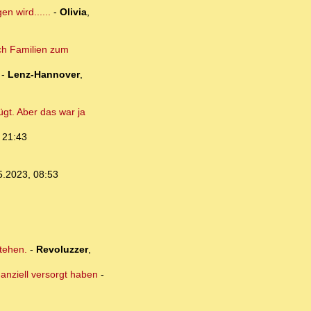
n wird......
-
Olivia
,
ich Familien zum
-
Lenz-Hannover
,
gt. Aber das war ja
 21:43
5.2023, 08:53
tehen.
-
Revoluzzer
,
anziell versorgt haben
-