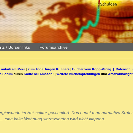
ts / Börsenlinks
Forumsarchive
 autark am Meer
|
Zum Tode Jürgen Küßners
|
Bücher vom Kopp-Verlag |
Datenschut
be Forum
durch
Käufe bei Amazon
! |
Weitere Buchempfehlungen
und
Amazonnavigat
nergiewende im Heizsektor gescheitert. Das nennt man normative Kraft 
... eine kalte Wohnung warmzubeten wird nicht klappen.