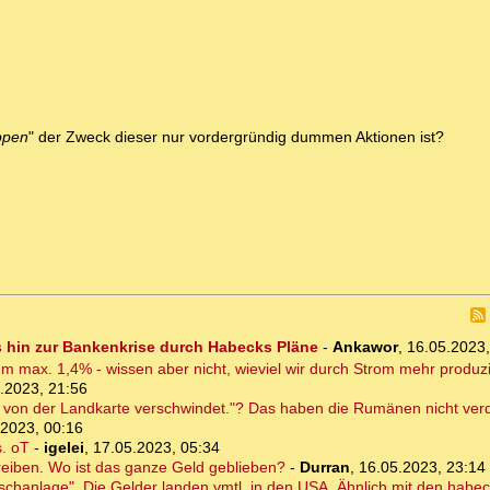
appen
" der Zweck dieser nur vordergründig dummen Aktionen ist?
 hin zur Bankenkrise durch Habecks Pläne
-
Ankawor
,
16.05.2023
m max. 1,4% - wissen aber nicht, wieviel wir durch Strom mehr produ
.2023, 21:56
Land von der Landkarte verschwindet."? Das haben die Rumänen nicht 
.2023, 00:16
s. oT
-
igelei
,
17.05.2023, 05:34
reiben. Wo ist das ganze Geld geblieben?
-
Durran
,
16.05.2023, 23:14
aschanlage". Die Gelder landen vmtl. in den USA. Ähnlich mit den habec