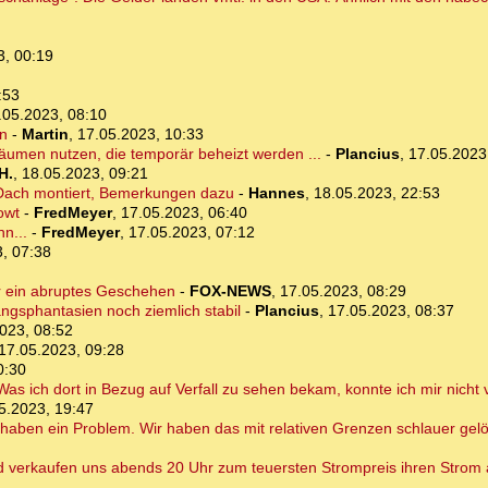
3, 00:19
:53
.05.2023, 08:10
en
-
Martin
,
17.05.2023, 10:33
äumen nutzen, die temporär beheizt werden ...
-
Plancius
,
17.05.2023
H.
,
18.05.2023, 09:21
s Dach montiert, Bemerkungen dazu
-
Hannes
,
18.05.2023, 22:53
owt
-
FredMeyer
,
17.05.2023, 06:40
n...
-
FredMeyer
,
17.05.2023, 07:12
, 07:38
ar ein abruptes Geschehen
-
FOX-NEWS
,
17.05.2023, 08:29
angsphantasien noch ziemlich stabil
-
Plancius
,
17.05.2023, 08:37
023, 08:52
17.05.2023, 09:28
0:30
s ich dort in Bezug auf Verfall zu sehen bekam, konnte ich mir nicht 
5.2023, 19:47
aben ein Problem. Wir haben das mit relativen Grenzen schlauer gelö
nd verkaufen uns abends 20 Uhr zum teuersten Strompreis ihren Strom