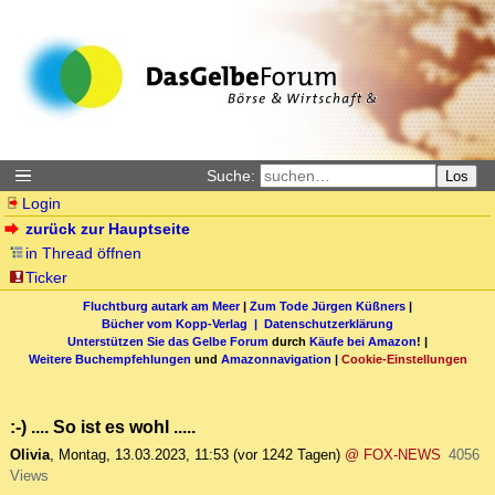
Suche:
Los
Login
zurück zur Hauptseite
in Thread öffnen
Ticker
Fluchtburg autark am Meer
|
Zum Tode Jürgen Küßners
|
Bücher vom Kopp-Verlag |
Datenschutzerklärung
Unterstützen Sie das Gelbe Forum
durch
Käufe bei Amazon
! |
Weitere Buchempfehlungen
und
Amazonnavigation
|
Cookie-Einstellungen
:-) .... So ist es wohl .....
Olivia
,
Montag, 13.03.2023, 11:53
(vor 1242 Tagen)
@ FOX-NEWS
4056
Views