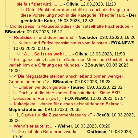
sie falsifiziert wird.........
-
Olivia
,
12.03.2023, 11:20
Guter Punkt, aber dann stellt sich auch die Frage, ob
diese Vorstellung noch in die Kategorie "Theorie" fällt.
-
Der
gestiefelte Kater
,
15.03.2023, 12:53
Dichtestress im Mäuseparadies - der rätselhafte Fischerdübel
-
BBouvier
,
09.03.2023, 16:12
Realistisch - und deprimierend.
-
Naclador
,
09.03.2023, 16:26
Kultur- und Endzeitpessimismus vom feinsten
-
FOX-NEWS
,
10.03.2023, 08:05
:-) .... So ist es wohl .....
-
Olivia
,
13.03.2023, 11:53
Erst ganz zuletzt schuf die Natur des Menschen Gestalt - und
verlieh ihm die Öffnung des Mundes.
-
BBouvier
,
09.03.2023,
19:00
<"Die Megastädte sterben anschließend binnen weniger
Generationen aus.">
-
BBouvier
,
09.03.2023, 19:28
Erleben wir doch gerade
-
Taurec
,
09.03.2023, 21:02
Doch, auf die Idee kamen Fachstudierte. Siehe BSP
Colosseum, Rom. (owT)
-
FOX-NEWS
,
10.03.2023, 07:54
Kultobjekte + danke für diesen tiefschürfenden Beitrag!
-
Mephistopheles
,
09.03.2023, 20:35
+1, Danke für die Zusammenfassung kT
-
Joe68
,
10.03.2023,
09:06
Wenn's erlaubt ist ...
-
Weiner
,
10.03.2023, 09:26
Die globalen Beraternetzwerke …
-
Ostfriese
,
10.03.2023,
13:09