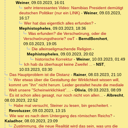
Weiner
,
09.03.2023, 16:01
sehr interessantes Video: Namibias President demütigt
deutschen Politiker (nur ein LINK)
-
Weiner
,
09.03.2023,
16:17
Wer hat das eigentlich alles erfunden?
-
Mephistopheles
,
09.03.2023, 18:36
Was erfunden? die Verschwörung, oder die
Verschwörungstheorie? owT
-
BerndBorchert
,
09.03.2023, 19:05
Die alleinseligmachende Religion
-
Mephistopheles
,
09.03.2023, 20:02
historische Korrektur
-
Weiner
,
10.03.2023, 01:49
Ich hab da überhaupt keine Zweifel ...
-
NST
,
10.03.2023, 03:30
Das Hauptproblem ist die Distanz
-
Rainer
,
08.03.2023, 21:10
Wer etwas über die Gestaltung der Wirklichkeit wissen will,
kommt um "ihn" nicht herum. Leider gestaltet heute die mediale
Welt unsere "Scheinwirklichkeit"....
-
Olivia
,
09.03.2023, 08:09
Es ist schon alles gesagt, nur noch nicht von allen...
-
Albrecht
,
08.03.2023, 22:52
Habe mal versucht, Steiner zu lesen, bin gescheitert.
-
Revoluzzer
,
09.03.2023, 13:15
Wie war es nach dem Untergang des römischen Reichs?
-
Kaladhor
,
08.03.2023, 23:09
Zustimmung, die neue Realität wird das sein, was uns die