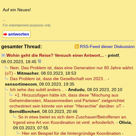
Auf ein Neues!
--
For entertainment purposes only.
antworten
gesamter Thread:
RSS-Feed dieser Diskussion
Wohin geht die Reise? Versuch einer Antwort...
-
printf
,
08.03.2023, 18:45
Nein. Das Problem ist, dass eine Generation nur 80 Jahre währt.
(oT)
-
Mitmacher
,
08.03.2023, 18:53
Das Problem ist, dass die Gesellschaft von 2023...
-
sensortimecom
,
08.03.2023, 19:35
Ich sehe das subtil anders...
-
Andudu
,
08.03.2023, 20:10
+1. Hinzuzufügen hätte ich, dass diese "Mischung aus
Geheimdiensten, Massenmedien und Parteien" zielgerichtet
orchestriert sein könnte von einer "Hierarchie" darüber. oT
-
BerndBorchert
,
08.03.2023, 20:46
So in etwa bietet es sich dem Zuschauer/Betroffenen an.
Irgend eine Art von Koordination ist vmtl. erforderlich.
-
Olivia
,
09.03.2023, 07:55
Hier ein Beispiel für die hintergründige Koordination
-