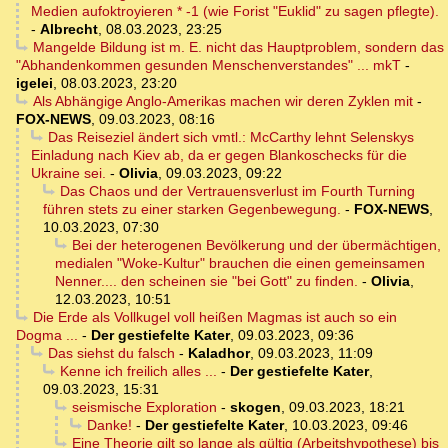
Medien aufoktroyieren * -1 (wie Forist "Euklid" zu sagen pflegte).
-
Albrecht
,
08.03.2023, 23:25
Mangelde Bildung ist m. E. nicht das Hauptproblem, sondern das
"Abhandenkommen gesunden Menschenverstandes" ... mkT
-
igelei
,
08.03.2023, 23:20
Als Abhängige Anglo-Amerikas machen wir deren Zyklen mit
-
FOX-NEWS
,
09.03.2023, 08:16
Das Reiseziel ändert sich vmtl.: McCarthy lehnt Selenskys
Einladung nach Kiev ab, da er gegen Blankoschecks für die
Ukraine sei.
-
Olivia
,
09.03.2023, 09:22
Das Chaos und der Vertrauensverlust im Fourth Turning
führen stets zu einer starken Gegenbewegung.
-
FOX-NEWS
,
10.03.2023, 07:30
Bei der heterogenen Bevölkerung und der übermächtigen,
medialen "Woke-Kultur" brauchen die einen gemeinsamen
Nenner.... den scheinen sie "bei Gott" zu finden.
-
Olivia
,
12.03.2023, 10:51
Die Erde als Vollkugel voll heißen Magmas ist auch so ein
Dogma ...
-
Der gestiefelte Kater
,
09.03.2023, 09:36
Das siehst du falsch
-
Kaladhor
,
09.03.2023, 11:09
Kenne ich freilich alles ...
-
Der gestiefelte Kater
,
09.03.2023, 15:31
seismische Exploration
-
skogen
,
09.03.2023, 18:21
Danke!
-
Der gestiefelte Kater
,
10.03.2023, 09:46
Eine Theorie gilt so lange als gültig (Arbeitshypothese) bis