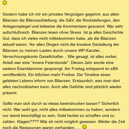
Gestern habe ich mir ein privates Vergnügen gegönnt: aus alten
Bilanzen die Bilanzaufstellung, die G&V, die Rückstellungen, den
Anlagenspiegel und teilweise die Kommentare gescannt. War sehr
aufschlußreich. Bilanzen lesen ohne Stress. Ist ja alles Geschichte.
Gut, dass ich vieles nicht mitbekommen habe, als die Bilanzen
aktuell waren. Vor allen Dingen nicht die kreative Gestaltung der
Bilanzen zu meinen Lasten durch unsere WP-Kanzlei....
Verrechnungskonto Gesellchafter... Wie gesagt, ist alles vorbei.
Anlaß war eine "innere Feierstunde". Dieses Jahr wurde eine
weitere Eisenklammer gesprengt. Am Freitag entspannt im eBA
veröffentlicht. Ein bißchen mehr Freihet. Die Timeline eines
gelebten Lebens inform von Bilanzen. Erstaunlich, was man dort
alles nachvollziehen kann. Auch alte Gefühle sind plötzlich wieder
präsent.
Sollte man sich durch so etwas beeindrucken lassen? Sicherlich
nicht. War wohl gut, nicht alles mitbekommen zu haben, sondern
nur damit beschäftigt zu sein, Geld herbei zu schaffen und zu
zahlen. Klagen???? Wär eh nicht möglich gewesen. Weder die Zeit
noch die Ressourcen waren vorhanden......