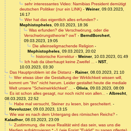
sehr interessantes Video: Namibias President demütigt
deutschen Politiker (nur ein LINK)
-
Weiner
,
09.03.2023,
16:17
Wer hat das eigentlich alles erfunden?
-
Mephistopheles
,
09.03.2023, 18:36
Was erfunden? die Verschwörung, oder die
Verschwörungstheorie? owT
-
BerndBorchert
,
09.03.2023, 19:05
Die alleinseligmachende Religion
-
Mephistopheles
,
09.03.2023, 20:02
historische Korrektur
-
Weiner
,
10.03.2023, 01:49
Ich hab da überhaupt keine Zweifel ...
-
NST
,
10.03.2023, 03:30
Das Hauptproblem ist die Distanz
-
Rainer
,
08.03.2023, 21:10
Wer etwas über die Gestaltung der Wirklichkeit wissen will,
kommt um "ihn" nicht herum. Leider gestaltet heute die mediale
Welt unsere "Scheinwirklichkeit"....
-
Olivia
,
09.03.2023, 08:09
Es ist schon alles gesagt, nur noch nicht von allen...
-
Albrecht
,
08.03.2023, 22:52
Habe mal versucht, Steiner zu lesen, bin gescheitert.
-
Revoluzzer
,
09.03.2023, 13:15
Wie war es nach dem Untergang des römischen Reichs?
-
Kaladhor
,
08.03.2023, 23:09
Zustimmung, die neue Realität wird das sein, was uns die
Medien aufoktroyieren * -1 (wie Forist "Euklid" zu sagen pflegte).