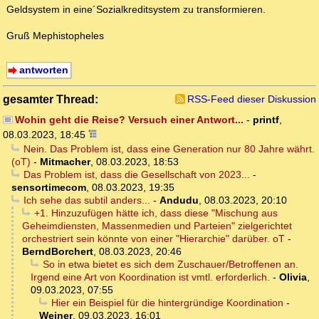
Geldsystem in eine´Sozialkreditsystem zu transformieren.
Gruß Mephistopheles
antworten
gesamter Thread:
RSS-Feed dieser Diskussion
Wohin geht die Reise? Versuch einer Antwort...
-
printf
,
08.03.2023, 18:45
Nein. Das Problem ist, dass eine Generation nur 80 Jahre währt.
(oT)
-
Mitmacher
,
08.03.2023, 18:53
Das Problem ist, dass die Gesellschaft von 2023...
-
sensortimecom
,
08.03.2023, 19:35
Ich sehe das subtil anders...
-
Andudu
,
08.03.2023, 20:10
+1. Hinzuzufügen hätte ich, dass diese "Mischung aus
Geheimdiensten, Massenmedien und Parteien" zielgerichtet
orchestriert sein könnte von einer "Hierarchie" darüber. oT
-
BerndBorchert
,
08.03.2023, 20:46
So in etwa bietet es sich dem Zuschauer/Betroffenen an.
Irgend eine Art von Koordination ist vmtl. erforderlich.
-
Olivia
,
09.03.2023, 07:55
Hier ein Beispiel für die hintergründige Koordination
-
Weiner
,
09.03.2023, 16:01