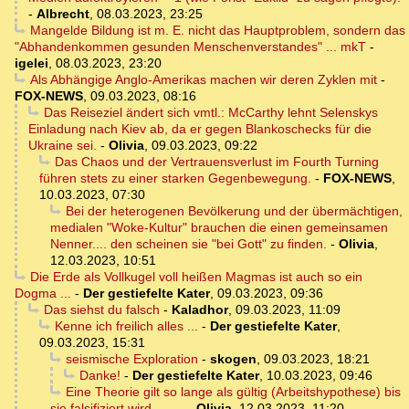
-
Albrecht
,
08.03.2023, 23:25
Mangelde Bildung ist m. E. nicht das Hauptproblem, sondern das
"Abhandenkommen gesunden Menschenverstandes" ... mkT
-
igelei
,
08.03.2023, 23:20
Als Abhängige Anglo-Amerikas machen wir deren Zyklen mit
-
FOX-NEWS
,
09.03.2023, 08:16
Das Reiseziel ändert sich vmtl.: McCarthy lehnt Selenskys
Einladung nach Kiev ab, da er gegen Blankoschecks für die
Ukraine sei.
-
Olivia
,
09.03.2023, 09:22
Das Chaos und der Vertrauensverlust im Fourth Turning
führen stets zu einer starken Gegenbewegung.
-
FOX-NEWS
,
10.03.2023, 07:30
Bei der heterogenen Bevölkerung und der übermächtigen,
medialen "Woke-Kultur" brauchen die einen gemeinsamen
Nenner.... den scheinen sie "bei Gott" zu finden.
-
Olivia
,
12.03.2023, 10:51
Die Erde als Vollkugel voll heißen Magmas ist auch so ein
Dogma ...
-
Der gestiefelte Kater
,
09.03.2023, 09:36
Das siehst du falsch
-
Kaladhor
,
09.03.2023, 11:09
Kenne ich freilich alles ...
-
Der gestiefelte Kater
,
09.03.2023, 15:31
seismische Exploration
-
skogen
,
09.03.2023, 18:21
Danke!
-
Der gestiefelte Kater
,
10.03.2023, 09:46
Eine Theorie gilt so lange als gültig (Arbeitshypothese) bis
sie falsifiziert wird.........
-
Olivia
,
12.03.2023, 11:20