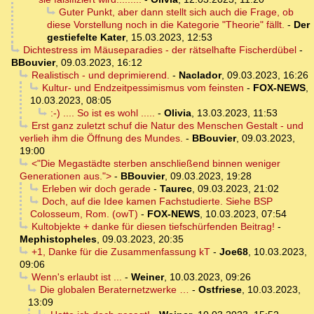
Guter Punkt, aber dann stellt sich auch die Frage, ob
diese Vorstellung noch in die Kategorie "Theorie" fällt.
-
Der
gestiefelte Kater
,
15.03.2023, 12:53
Dichtestress im Mäuseparadies - der rätselhafte Fischerdübel
-
BBouvier
,
09.03.2023, 16:12
Realistisch - und deprimierend.
-
Naclador
,
09.03.2023, 16:26
Kultur- und Endzeitpessimismus vom feinsten
-
FOX-NEWS
,
10.03.2023, 08:05
:-) .... So ist es wohl .....
-
Olivia
,
13.03.2023, 11:53
Erst ganz zuletzt schuf die Natur des Menschen Gestalt - und
verlieh ihm die Öffnung des Mundes.
-
BBouvier
,
09.03.2023,
19:00
<"Die Megastädte sterben anschließend binnen weniger
Generationen aus.">
-
BBouvier
,
09.03.2023, 19:28
Erleben wir doch gerade
-
Taurec
,
09.03.2023, 21:02
Doch, auf die Idee kamen Fachstudierte. Siehe BSP
Colosseum, Rom. (owT)
-
FOX-NEWS
,
10.03.2023, 07:54
Kultobjekte + danke für diesen tiefschürfenden Beitrag!
-
Mephistopheles
,
09.03.2023, 20:35
+1, Danke für die Zusammenfassung kT
-
Joe68
,
10.03.2023,
09:06
Wenn's erlaubt ist ...
-
Weiner
,
10.03.2023, 09:26
Die globalen Beraternetzwerke …
-
Ostfriese
,
10.03.2023,
13:09