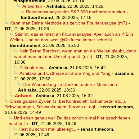
EinSportfreund
,
22.06.2025, 01:14
Antworten
-
Ashitaka
,
22.06.2025, 14:25
Resonanzanalyse des S&P 500 nachprogrammiert
-
EinSportfreund
,
25.06.2025, 17:15
Kann man Deine Methode als zeitliche Fourieranalyse (mT)
-
DT
,
21.06.2025, 11:26
Stimmt, das erinnert an Fourieranalyse. Aber auch an @Ellis
Wellen. Und an das, was @Ostfriese immer schreibt
-
BerndBorchert
,
21.06.2025, 15:50
Nein Bernd Borchert, wenn man an die Wellen glaubt, dann
wartet man auf den Umkehrpunkt. (mT)
-
DT
,
21.06.2025,
16:36
Zeitopferung
-
Ashitaka
,
21.06.2025, 16:42
Ashitaka und Ostfriese sind wie Ying und Yang
-
paranoia
,
21.06.2025, 17:52
Der Wiederklang im Denken anderer Menschen
-
Ashitaka
,
22.06.2025, 13:36
Antwort
-
Ashitaka
,
21.06.2025, 16:32
Diese ganzen Zyklen (s. bei Kontradieff, Schumpeter etc,.),
Schwingungen, Schwankungen, Kurven u. dgl.
-
sensortimecom
,
21.06.2025, 14:49
Und eben genau weil Du das schon x-mal hier geschrieben
hast (mT)
-
DT
,
21.06.2025, 16:46
Hast du schon mal überlegt...
-
sensortimecom
,
21.06.2025, 17:49