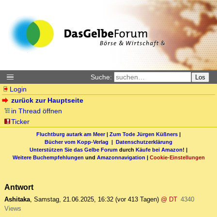
Suche:
Los
Login
zurück zur Hauptseite
in Thread öffnen
Ticker
Fluchtburg autark am Meer
|
Zum Tode Jürgen Küßners
|
Bücher vom Kopp-Verlag |
Datenschutzerklärung
Unterstützen Sie das Gelbe Forum
durch
Käufe bei Amazon
! |
Weitere Buchempfehlungen
und
Amazonnavigation
|
Cookie-Einstellungen
Antwort
Ashitaka
,
Samstag, 21.06.2025, 16:32
(vor 413 Tagen)
@ DT
4340
Views