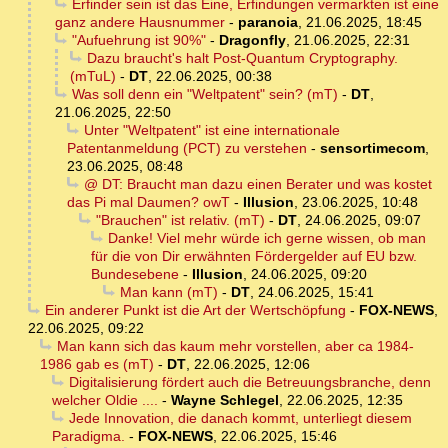
Erfinder sein ist das Eine, Erfindungen vermarkten ist eine
ganz andere Hausnummer
-
paranoia
,
21.06.2025, 18:45
"Aufuehrung ist 90%"
-
Dragonfly
,
21.06.2025, 22:31
Dazu braucht's halt Post-Quantum Cryptography.
(mTuL)
-
DT
,
22.06.2025, 00:38
Was soll denn ein "Weltpatent" sein? (mT)
-
DT
,
21.06.2025, 22:50
Unter "Weltpatent" ist eine internationale
Patentanmeldung (PCT) zu verstehen
-
sensortimecom
,
23.06.2025, 08:48
@ DT: Braucht man dazu einen Berater und was kostet
das Pi mal Daumen? owT
-
Illusion
,
23.06.2025, 10:48
"Brauchen" ist relativ. (mT)
-
DT
,
24.06.2025, 09:07
Danke! Viel mehr würde ich gerne wissen, ob man
für die von Dir erwähnten Fördergelder auf EU bzw.
Bundesebene
-
Illusion
,
24.06.2025, 09:20
Man kann (mT)
-
DT
,
24.06.2025, 15:41
Ein anderer Punkt ist die Art der Wertschöpfung
-
FOX-NEWS
,
22.06.2025, 09:22
Man kann sich das kaum mehr vorstellen, aber ca 1984-
1986 gab es (mT)
-
DT
,
22.06.2025, 12:06
Digitalisierung fördert auch die Betreuungsbranche, denn
welcher Oldie ....
-
Wayne Schlegel
,
22.06.2025, 12:35
Jede Innovation, die danach kommt, unterliegt diesem
Paradigma.
-
FOX-NEWS
,
22.06.2025, 15:46