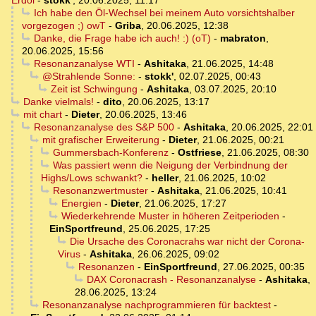
Erdöl
-
stokk'
,
20.06.2025, 11:17
Ich habe den Öl-Wechsel bei meinem Auto vorsichtshalber
vorgezogen ;) owT
-
Griba
,
20.06.2025, 12:38
Danke, die Frage habe ich auch! :) (oT)
-
mabraton
,
20.06.2025, 15:56
Resonanzanalyse WTI
-
Ashitaka
,
21.06.2025, 14:48
@Strahlende Sonne:
-
stokk'
,
02.07.2025, 00:43
Zeit ist Schwingung
-
Ashitaka
,
03.07.2025, 20:10
Danke vielmals!
-
dito
,
20.06.2025, 13:17
mit chart
-
Dieter
,
20.06.2025, 13:46
Resonanzanalyse des S&P 500
-
Ashitaka
,
20.06.2025, 22:01
mit grafischer Erweiterung
-
Dieter
,
21.06.2025, 00:21
Gummersbach-Konferenz
-
Ostfriese
,
21.06.2025, 08:30
Was passiert wenn die Neigung der Verbindnung der
Highs/Lows schwankt?
-
heller
,
21.06.2025, 10:02
Resonanzwertmuster
-
Ashitaka
,
21.06.2025, 10:41
Energien
-
Dieter
,
21.06.2025, 17:27
Wiederkehrende Muster in höheren Zeitperioden
-
EinSportfreund
,
25.06.2025, 17:25
Die Ursache des Coronacrahs war nicht der Corona-
Virus
-
Ashitaka
,
26.06.2025, 09:02
Resonanzen
-
EinSportfreund
,
27.06.2025, 00:35
DAX Coronacrash - Resonanzanalyse
-
Ashitaka
,
28.06.2025, 13:24
Resonanzanalyse nachprogrammieren für backtest
-