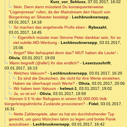
Kurz_vor_Schluss
,
07.01.2017, 16:02
Nein. Denn dann müsstest Du konsequenterweise
"Lügenpresse" rufen, da der Mainstream den Hauch von
Bürgerkrieg an Silvester bestätigt
-
Lechbrucknersepp
,
03.01.2017, 14:18
So machen das angehende Profis eben
-
Rybezahl
,
03.01.2017, 14:45
Eigentlich müsste man Simone Peter dankbar sein, für so
viel subtile AfD-Werbung
-
Lechbrucknersepp
,
03.01.2017,
15:06
Angst? Wer behauptet denn das? WUT haben die Leute!
-
Olivia
,
03.01.2017, 19:03
Wann begreift (@alle!) ihr das endlich?
-
Leserzuschrift
,
03.01.2017, 16:13
Welches Vakuum?
-
Lechbrucknersepp
,
03.01.2017, 16:20
Es sind die Deutschen, die nicht für ihre Werte einstehen.
Haben sie überhaupt noch Werte?
-
Olivia
,
03.01.2017, 20:06
Wir haben kein Vakuum
-
helmut-1
,
03.01.2017, 19:02
Ja, so ist es!
-
Olivia
,
03.01.2017, 19:59
Können 0.5 % der Refugees in einem 82.000.000-Volk
bürgerkriegsähnliche Zustände provozieren?
-
Fidel
,
03.01.2017,
16:31
Nette Zahlenspiele, aber es hat ein durchdrehender Typ
gereicht, um ganz München lahm zu legen und breite Panik
auszulösen
-
Lechbrucknersepp
,
03.01.2017, 16:42