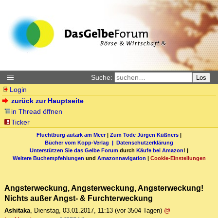
Suche:
Los
Login
zurück zur Hauptseite
in Thread öffnen
Ticker
Fluchtburg autark am Meer
|
Zum Tode Jürgen Küßners
|
Bücher vom Kopp-Verlag |
Datenschutzerklärung
Unterstützen Sie das Gelbe Forum
durch
Käufe bei Amazon
! |
Weitere Buchempfehlungen
und
Amazonnavigation
|
Cookie-Einstellungen
Angsterweckung, Angsterweckung, Angsterweckung!
Nichts außer Angst- & Furchterweckung
Ashitaka
,
Dienstag, 03.01.2017, 11:13
(vor 3504 Tagen)
@