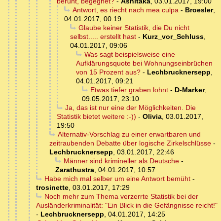
beruht, begegnet?
-
Ashitaka
,
03.01.2017, 19:00
Antwort, es riecht nach mea culpa
-
Broesler
,
04.01.2017, 00:19
Glaube keiner Statistik, die Du nicht
selbst..... erstellt hast
-
Kurz_vor_Schluss
,
04.01.2017, 09:06
Was sagt beispielsweise eine
Aufklärungsquote bei Wohnungseinbrüchen
von 15 Prozent aus?
-
Lechbrucknersepp
,
04.01.2017, 09:21
Etwas tiefer graben lohnt
-
D-Marker
,
09.05.2017, 23:10
Ja, das ist nur eine der Möglichkeiten. Die
Statistik bietet weitere :-))
-
Olivia
,
03.01.2017,
19:50
Alternativ-Vorschlag zu einer erwartbaren und
zeitraubenden Debatte über logische Zirkelschlüsse
-
Lechbrucknersepp
,
03.01.2017, 22:46
Männer sind krimineller als Deutsche
-
Zarathustra
,
04.01.2017, 10:57
Habe mich mal selber um eine Antwort bemüht
-
trosinette
,
03.01.2017, 17:29
Noch mehr zum Thema verzerrte Statistik bei der
Ausländerkriminalität: "Ein Blick in die Gefängnisse reicht!"
-
Lechbrucknersepp
,
04.01.2017, 14:25