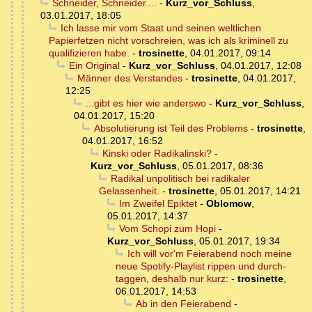
Schneider, Schneider....
-
Kurz_vor_Schluss
,
03.01.2017, 18:05
Ich lasse mir vom Staat und seinen weltlichen
Papierfetzen nicht vorschreien, was ich als kriminell zu
qualifizieren habe.
-
trosinette
,
04.01.2017, 09:14
Ein Original
-
Kurz_vor_Schluss
,
04.01.2017, 12:08
Männer des Verstandes
-
trosinette
,
04.01.2017,
12:25
...gibt es hier wie anderswo
-
Kurz_vor_Schluss
,
04.01.2017, 15:20
Absolutierung ist Teil des Problems
-
trosinette
,
04.01.2017, 16:52
Kinski oder Radikalinski?
-
Kurz_vor_Schluss
,
05.01.2017, 08:36
Radikal unpolitisch bei radikaler
Gelassenheit.
-
trosinette
,
05.01.2017, 14:21
Im Zweifel Epiktet
-
Oblomow
,
05.01.2017, 14:37
Vom Schopi zum Hopi
-
Kurz_vor_Schluss
,
05.01.2017, 19:34
Ich will vor'm Feierabend noch meine
neue Spotify-Playlist rippen und durch-
taggen, deshalb nur kurz:
-
trosinette
,
06.01.2017, 14:53
Ab in den Feierabend
-