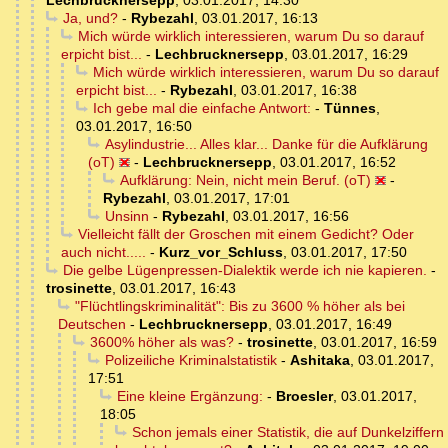
Lechbrucknersepp
,
03.01.2017, 14:30
Ja, und?
-
Rybezahl
,
03.01.2017, 16:13
Mich würde wirklich interessieren, warum Du so darauf
erpicht bist...
-
Lechbrucknersepp
,
03.01.2017, 16:29
Mich würde wirklich interessieren, warum Du so darauf
erpicht bist...
-
Rybezahl
,
03.01.2017, 16:38
Ich gebe mal die einfache Antwort:
-
Tünnes
,
03.01.2017, 16:50
Asylindustrie... Alles klar... Danke für die Aufklärung
(oT)
-
Lechbrucknersepp
,
03.01.2017, 16:52
Aufklärung: Nein, nicht mein Beruf. (oT)
-
Rybezahl
,
03.01.2017, 17:01
Unsinn
-
Rybezahl
,
03.01.2017, 16:56
Vielleicht fällt der Groschen mit einem Gedicht? Oder
auch nicht.....
-
Kurz_vor_Schluss
,
03.01.2017, 17:50
Die gelbe Lügenpressen-Dialektik werde ich nie kapieren.
-
trosinette
,
03.01.2017, 16:43
"Flüchtlingskriminalität": Bis zu 3600 % höher als bei
Deutschen
-
Lechbrucknersepp
,
03.01.2017, 16:49
3600% höher als was?
-
trosinette
,
03.01.2017, 16:59
Polizeiliche Kriminalstatistik
-
Ashitaka
,
03.01.2017,
17:51
Eine kleine Ergänzung:
-
Broesler
,
03.01.2017,
18:05
Schon jemals einer Statistik, die auf Dunkelziffern