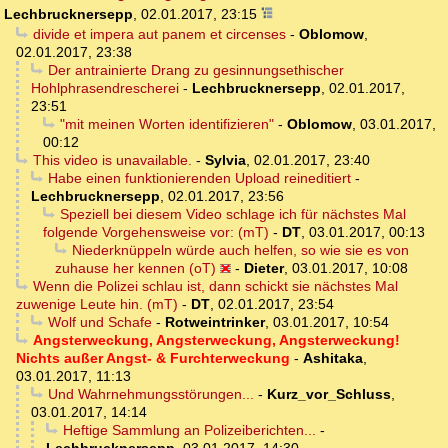
Lechbrucknersepp
,
02.01.2017, 23:15
divide et impera aut panem et circenses
-
Oblomow
,
02.01.2017, 23:38
Der antrainierte Drang zu gesinnungsethischer
Hohlphrasendrescherei
-
Lechbrucknersepp
,
02.01.2017,
23:51
"mit meinen Worten identifizieren"
-
Oblomow
,
03.01.2017,
00:12
This video is unavailable.
-
Sylvia
,
02.01.2017, 23:40
Habe einen funktionierenden Upload reineditiert
-
Lechbrucknersepp
,
02.01.2017, 23:56
Speziell bei diesem Video schlage ich für nächstes Mal
folgende Vorgehensweise vor: (mT)
-
DT
,
03.01.2017, 00:13
Niederknüppeln würde auch helfen, so wie sie es von
zuhause her kennen (oT)
-
Dieter
,
03.01.2017, 10:08
Wenn die Polizei schlau ist, dann schickt sie nächstes Mal
zuwenige Leute hin. (mT)
-
DT
,
02.01.2017, 23:54
Wolf und Schafe
-
Rotweintrinker
,
03.01.2017, 10:54
Angsterweckung, Angsterweckung, Angsterweckung!
Nichts außer Angst- & Furchterweckung
-
Ashitaka
,
03.01.2017, 11:13
Und Wahrnehmungsstörungen...
-
Kurz_vor_Schluss
,
03.01.2017, 14:14
Heftige Sammlung an Polizeiberichten...
-