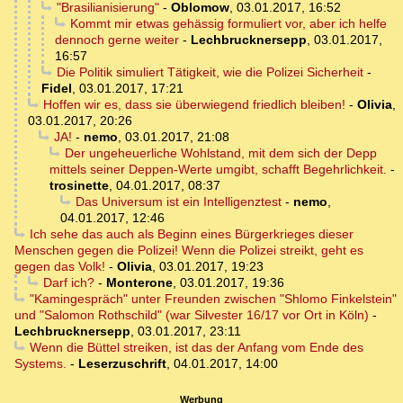
"Brasilianisierung"
-
Oblomow
,
03.01.2017, 16:52
Kommt mir etwas gehässig formuliert vor, aber ich helfe
dennoch gerne weiter
-
Lechbrucknersepp
,
03.01.2017,
16:57
Die Politik simuliert Tätigkeit, wie die Polizei Sicherheit
-
Fidel
,
03.01.2017, 17:21
Hoffen wir es, dass sie überwiegend friedlich bleiben!
-
Olivia
,
03.01.2017, 20:26
JA!
-
nemo
,
03.01.2017, 21:08
Der ungeheuerliche Wohlstand, mit dem sich der Depp
mittels seiner Deppen-Werte umgibt, schafft Begehrlichkeit.
-
trosinette
,
04.01.2017, 08:37
Das Universum ist ein Intelligenztest
-
nemo
,
04.01.2017, 12:46
Ich sehe das auch als Beginn eines Bürgerkrieges dieser
Menschen gegen die Polizei! Wenn die Polizei streikt, geht es
gegen das Volk!
-
Olivia
,
03.01.2017, 19:23
Darf ich?
-
Monterone
,
03.01.2017, 19:36
"Kamingespräch" unter Freunden zwischen "Shlomo Finkelstein"
und "Salomon Rothschild" (war Silvester 16/17 vor Ort in Köln)
-
Lechbrucknersepp
,
03.01.2017, 23:11
Wenn die Büttel streiken, ist das der Anfang vom Ende des
Systems.
-
Leserzuschrift
,
04.01.2017, 14:00
Werbung