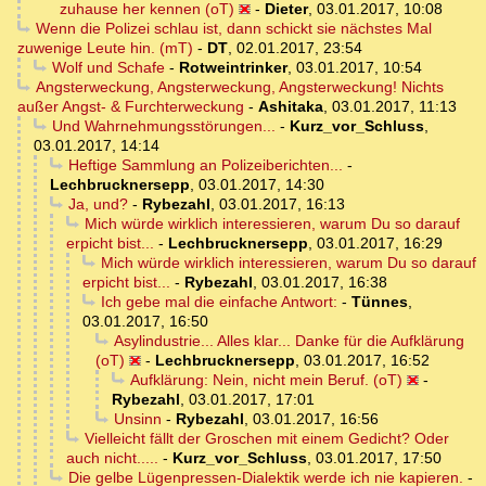
zuhause her kennen (oT)
-
Dieter
,
03.01.2017, 10:08
Wenn die Polizei schlau ist, dann schickt sie nächstes Mal
zuwenige Leute hin. (mT)
-
DT
,
02.01.2017, 23:54
Wolf und Schafe
-
Rotweintrinker
,
03.01.2017, 10:54
Angsterweckung, Angsterweckung, Angsterweckung! Nichts
außer Angst- & Furchterweckung
-
Ashitaka
,
03.01.2017, 11:13
Und Wahrnehmungsstörungen...
-
Kurz_vor_Schluss
,
03.01.2017, 14:14
Heftige Sammlung an Polizeiberichten...
-
Lechbrucknersepp
,
03.01.2017, 14:30
Ja, und?
-
Rybezahl
,
03.01.2017, 16:13
Mich würde wirklich interessieren, warum Du so darauf
erpicht bist...
-
Lechbrucknersepp
,
03.01.2017, 16:29
Mich würde wirklich interessieren, warum Du so darauf
erpicht bist...
-
Rybezahl
,
03.01.2017, 16:38
Ich gebe mal die einfache Antwort:
-
Tünnes
,
03.01.2017, 16:50
Asylindustrie... Alles klar... Danke für die Aufklärung
(oT)
-
Lechbrucknersepp
,
03.01.2017, 16:52
Aufklärung: Nein, nicht mein Beruf. (oT)
-
Rybezahl
,
03.01.2017, 17:01
Unsinn
-
Rybezahl
,
03.01.2017, 16:56
Vielleicht fällt der Groschen mit einem Gedicht? Oder
auch nicht.....
-
Kurz_vor_Schluss
,
03.01.2017, 17:50
Die gelbe Lügenpressen-Dialektik werde ich nie kapieren.
-