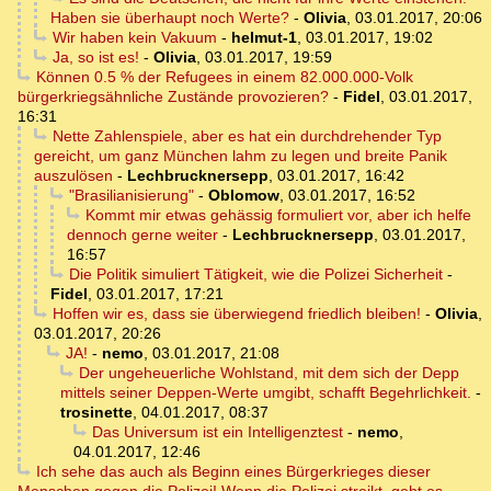
Haben sie überhaupt noch Werte?
-
Olivia
,
03.01.2017, 20:06
Wir haben kein Vakuum
-
helmut-1
,
03.01.2017, 19:02
Ja, so ist es!
-
Olivia
,
03.01.2017, 19:59
Können 0.5 % der Refugees in einem 82.000.000-Volk
bürgerkriegsähnliche Zustände provozieren?
-
Fidel
,
03.01.2017,
16:31
Nette Zahlenspiele, aber es hat ein durchdrehender Typ
gereicht, um ganz München lahm zu legen und breite Panik
auszulösen
-
Lechbrucknersepp
,
03.01.2017, 16:42
"Brasilianisierung"
-
Oblomow
,
03.01.2017, 16:52
Kommt mir etwas gehässig formuliert vor, aber ich helfe
dennoch gerne weiter
-
Lechbrucknersepp
,
03.01.2017,
16:57
Die Politik simuliert Tätigkeit, wie die Polizei Sicherheit
-
Fidel
,
03.01.2017, 17:21
Hoffen wir es, dass sie überwiegend friedlich bleiben!
-
Olivia
,
03.01.2017, 20:26
JA!
-
nemo
,
03.01.2017, 21:08
Der ungeheuerliche Wohlstand, mit dem sich der Depp
mittels seiner Deppen-Werte umgibt, schafft Begehrlichkeit.
-
trosinette
,
04.01.2017, 08:37
Das Universum ist ein Intelligenztest
-
nemo
,
04.01.2017, 12:46
Ich sehe das auch als Beginn eines Bürgerkrieges dieser