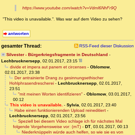
https://www.youtube.com/watch?v=Vdml6NhFr9Q
"This video is unavailable.". Was war auf dem Video zu sehen?
antworten
gesamter Thread:
RSS-Feed dieser Diskussion
Silvester - Bürgerkriegsfragmente in Deutschland
-
Lechbrucknersepp
,
02.01.2017, 23:15
divide et impera aut panem et circenses
-
Oblomow
,
02.01.2017, 23:38
Der antrainierte Drang zu gesinnungsethischer
Hohlphrasendrescherei
-
Lechbrucknersepp
,
02.01.2017,
23:51
"mit meinen Worten identifizieren"
-
Oblomow
,
03.01.2017,
00:12
This video is unavailable.
-
Sylvia
,
02.01.2017, 23:40
Habe einen funktionierenden Upload reineditiert
-
Lechbrucknersepp
,
02.01.2017, 23:56
Speziell bei diesem Video schlage ich für nächstes Mal
folgende Vorgehensweise vor: (mT)
-
DT
,
03.01.2017, 00:13
Niederknüppeln würde auch helfen, so wie sie es von