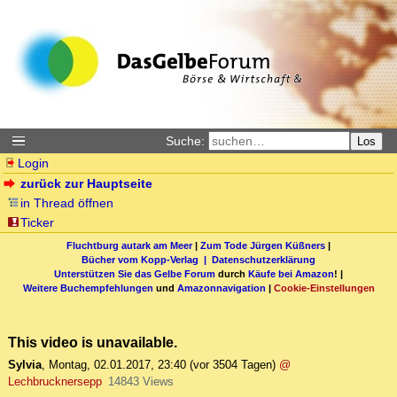
Suche:
Los
Login
zurück zur Hauptseite
in Thread öffnen
Ticker
Fluchtburg autark am Meer
|
Zum Tode Jürgen Küßners
|
Bücher vom Kopp-Verlag |
Datenschutzerklärung
Unterstützen Sie das Gelbe Forum
durch
Käufe bei Amazon
! |
Weitere Buchempfehlungen
und
Amazonnavigation
|
Cookie-Einstellungen
This video is unavailable.
Sylvia
,
Montag, 02.01.2017, 23:40
(vor 3504 Tagen)
@
Lechbrucknersepp
14843 Views