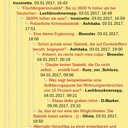
trosinette
,
03.01.2017, 16:43
"Flüchtlingskriminalität": Bis zu 3600 % höher als bei
Deutschen
-
Lechbrucknersepp
,
03.01.2017, 16:49
3600% höher als was?
-
trosinette
,
03.01.2017, 16:59
Polizeiliche Kriminalstatistik
-
Ashitaka
,
03.01.2017,
17:51
Eine kleine Ergänzung:
-
Broesler
,
03.01.2017,
18:05
Schon jemals einer Statistik, die auf Dunkelziffern
beruht, begegnet?
-
Ashitaka
,
03.01.2017, 19:00
Antwort, es riecht nach mea culpa
-
Broesler
,
04.01.2017, 00:19
Glaube keiner Statistik, die Du nicht
selbst..... erstellt hast
-
Kurz_vor_Schluss
,
04.01.2017, 09:06
Was sagt beispielsweise eine
Aufklärungsquote bei Wohnungseinbrüchen
von 15 Prozent aus?
-
Lechbrucknersepp
,
04.01.2017, 09:21
Etwas tiefer graben lohnt
-
D-Marker
,
09.05.2017, 23:10
Ja, das ist nur eine der Möglichkeiten. Die
Statistik bietet weitere :-))
-
Olivia
,
03.01.2017,
19:50
Alternativ-Vorschlag zu einer erwartbaren und