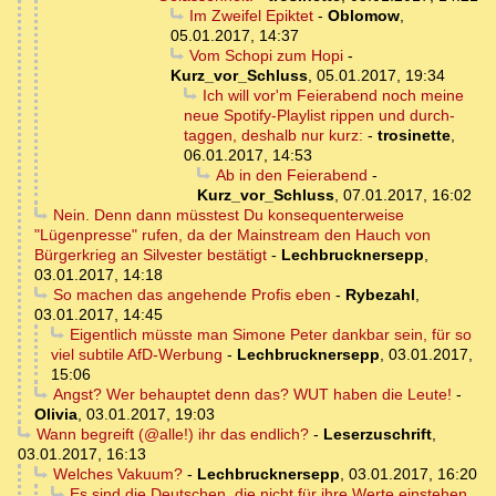
Im Zweifel Epiktet
-
Oblomow
,
05.01.2017, 14:37
Vom Schopi zum Hopi
-
Kurz_vor_Schluss
,
05.01.2017, 19:34
Ich will vor'm Feierabend noch meine
neue Spotify-Playlist rippen und durch-
taggen, deshalb nur kurz:
-
trosinette
,
06.01.2017, 14:53
Ab in den Feierabend
-
Kurz_vor_Schluss
,
07.01.2017, 16:02
Nein. Denn dann müsstest Du konsequenterweise
"Lügenpresse" rufen, da der Mainstream den Hauch von
Bürgerkrieg an Silvester bestätigt
-
Lechbrucknersepp
,
03.01.2017, 14:18
So machen das angehende Profis eben
-
Rybezahl
,
03.01.2017, 14:45
Eigentlich müsste man Simone Peter dankbar sein, für so
viel subtile AfD-Werbung
-
Lechbrucknersepp
,
03.01.2017,
15:06
Angst? Wer behauptet denn das? WUT haben die Leute!
-
Olivia
,
03.01.2017, 19:03
Wann begreift (@alle!) ihr das endlich?
-
Leserzuschrift
,
03.01.2017, 16:13
Welches Vakuum?
-
Lechbrucknersepp
,
03.01.2017, 16:20
Es sind die Deutschen, die nicht für ihre Werte einstehen.