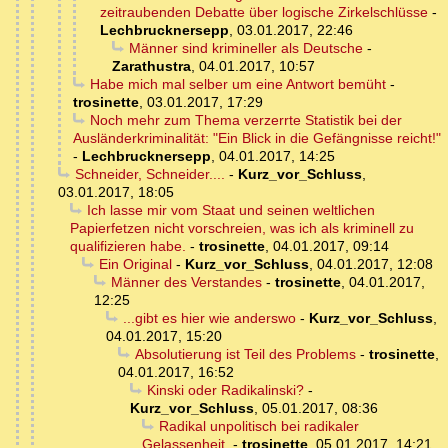
zeitraubenden Debatte über logische Zirkelschlüsse
-
Lechbrucknersepp
,
03.01.2017, 22:46
Männer sind krimineller als Deutsche
-
Zarathustra
,
04.01.2017, 10:57
Habe mich mal selber um eine Antwort bemüht
-
trosinette
,
03.01.2017, 17:29
Noch mehr zum Thema verzerrte Statistik bei der
Ausländerkriminalität: "Ein Blick in die Gefängnisse reicht!"
-
Lechbrucknersepp
,
04.01.2017, 14:25
Schneider, Schneider....
-
Kurz_vor_Schluss
,
03.01.2017, 18:05
Ich lasse mir vom Staat und seinen weltlichen
Papierfetzen nicht vorschreien, was ich als kriminell zu
qualifizieren habe.
-
trosinette
,
04.01.2017, 09:14
Ein Original
-
Kurz_vor_Schluss
,
04.01.2017, 12:08
Männer des Verstandes
-
trosinette
,
04.01.2017,
12:25
...gibt es hier wie anderswo
-
Kurz_vor_Schluss
,
04.01.2017, 15:20
Absolutierung ist Teil des Problems
-
trosinette
,
04.01.2017, 16:52
Kinski oder Radikalinski?
-
Kurz_vor_Schluss
,
05.01.2017, 08:36
Radikal unpolitisch bei radikaler
Gelassenheit.
-
trosinette
,
05.01.2017, 14:21