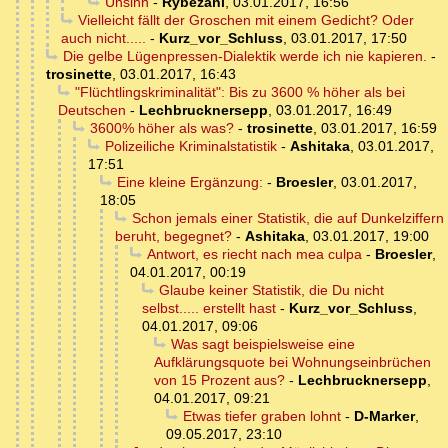
Unsinn
-
Rybezahl
,
03.01.2017, 16:56
Vielleicht fällt der Groschen mit einem Gedicht? Oder
auch nicht.....
-
Kurz_vor_Schluss
,
03.01.2017, 17:50
Die gelbe Lügenpressen-Dialektik werde ich nie kapieren.
-
trosinette
,
03.01.2017, 16:43
"Flüchtlingskriminalität": Bis zu 3600 % höher als bei
Deutschen
-
Lechbrucknersepp
,
03.01.2017, 16:49
3600% höher als was?
-
trosinette
,
03.01.2017, 16:59
Polizeiliche Kriminalstatistik
-
Ashitaka
,
03.01.2017,
17:51
Eine kleine Ergänzung:
-
Broesler
,
03.01.2017,
18:05
Schon jemals einer Statistik, die auf Dunkelziffern
beruht, begegnet?
-
Ashitaka
,
03.01.2017, 19:00
Antwort, es riecht nach mea culpa
-
Broesler
,
04.01.2017, 00:19
Glaube keiner Statistik, die Du nicht
selbst..... erstellt hast
-
Kurz_vor_Schluss
,
04.01.2017, 09:06
Was sagt beispielsweise eine
Aufklärungsquote bei Wohnungseinbrüchen
von 15 Prozent aus?
-
Lechbrucknersepp
,
04.01.2017, 09:21
Etwas tiefer graben lohnt
-
D-Marker
,
09.05.2017, 23:10