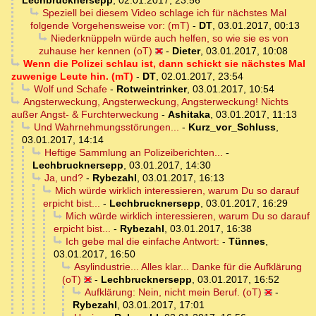
Speziell bei diesem Video schlage ich für nächstes Mal
folgende Vorgehensweise vor: (mT)
-
DT
,
03.01.2017, 00:13
Niederknüppeln würde auch helfen, so wie sie es von
zuhause her kennen (oT)
-
Dieter
,
03.01.2017, 10:08
Wenn die Polizei schlau ist, dann schickt sie nächstes Mal
zuwenige Leute hin. (mT)
-
DT
,
02.01.2017, 23:54
Wolf und Schafe
-
Rotweintrinker
,
03.01.2017, 10:54
Angsterweckung, Angsterweckung, Angsterweckung! Nichts
außer Angst- & Furchterweckung
-
Ashitaka
,
03.01.2017, 11:13
Und Wahrnehmungsstörungen...
-
Kurz_vor_Schluss
,
03.01.2017, 14:14
Heftige Sammlung an Polizeiberichten...
-
Lechbrucknersepp
,
03.01.2017, 14:30
Ja, und?
-
Rybezahl
,
03.01.2017, 16:13
Mich würde wirklich interessieren, warum Du so darauf
erpicht bist...
-
Lechbrucknersepp
,
03.01.2017, 16:29
Mich würde wirklich interessieren, warum Du so darauf
erpicht bist...
-
Rybezahl
,
03.01.2017, 16:38
Ich gebe mal die einfache Antwort:
-
Tünnes
,
03.01.2017, 16:50
Asylindustrie... Alles klar... Danke für die Aufklärung
(oT)
-
Lechbrucknersepp
,
03.01.2017, 16:52
Aufklärung: Nein, nicht mein Beruf. (oT)
-
Rybezahl
,
03.01.2017, 17:01