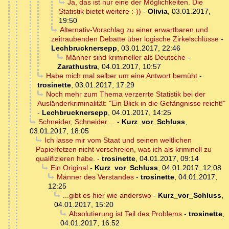
Ja, das ist nur eine der Möglichkeiten. Die
Statistik bietet weitere :-))
-
Olivia
,
03.01.2017,
19:50
Alternativ-Vorschlag zu einer erwartbaren und
zeitraubenden Debatte über logische Zirkelschlüsse
-
Lechbrucknersepp
,
03.01.2017, 22:46
Männer sind krimineller als Deutsche
-
Zarathustra
,
04.01.2017, 10:57
Habe mich mal selber um eine Antwort bemüht
-
trosinette
,
03.01.2017, 17:29
Noch mehr zum Thema verzerrte Statistik bei der
Ausländerkriminalität: "Ein Blick in die Gefängnisse reicht!"
-
Lechbrucknersepp
,
04.01.2017, 14:25
Schneider, Schneider....
-
Kurz_vor_Schluss
,
03.01.2017, 18:05
Ich lasse mir vom Staat und seinen weltlichen
Papierfetzen nicht vorschreien, was ich als kriminell zu
qualifizieren habe.
-
trosinette
,
04.01.2017, 09:14
Ein Original
-
Kurz_vor_Schluss
,
04.01.2017, 12:08
Männer des Verstandes
-
trosinette
,
04.01.2017,
12:25
...gibt es hier wie anderswo
-
Kurz_vor_Schluss
,
04.01.2017, 15:20
Absolutierung ist Teil des Problems
-
trosinette
,
04.01.2017, 16:52