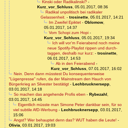
Kinski oder Radikalinski?
-
Kurz_vor_Schluss
,
05.01.2017, 08:36
Radikal unpolitisch bei radikaler
Gelassenheit.
-
trosinette
,
05.01.2017, 14:21
Im Zweifel Epiktet
-
Oblomow
,
05.01.2017, 14:37
Vom Schopi zum Hopi
-
Kurz_vor_Schluss
,
05.01.2017, 19:34
Ich will vor'm Feierabend noch meine
neue Spotify-Playlist rippen und durch-
taggen, deshalb nur kurz:
-
trosinette
,
06.01.2017, 14:53
Ab in den Feierabend
-
Kurz_vor_Schluss
,
07.01.2017, 16:02
Nein. Denn dann müsstest Du konsequenterweise
"Lügenpresse" rufen, da der Mainstream den Hauch von
Bürgerkrieg an Silvester bestätigt
-
Lechbrucknersepp
,
03.01.2017, 14:18
So machen das angehende Profis eben
-
Rybezahl
,
03.01.2017, 14:45
Eigentlich müsste man Simone Peter dankbar sein, für so
viel subtile AfD-Werbung
-
Lechbrucknersepp
,
03.01.2017,
15:06
Angst? Wer behauptet denn das? WUT haben die Leute!
-
Olivia
,
03.01.2017, 19:03