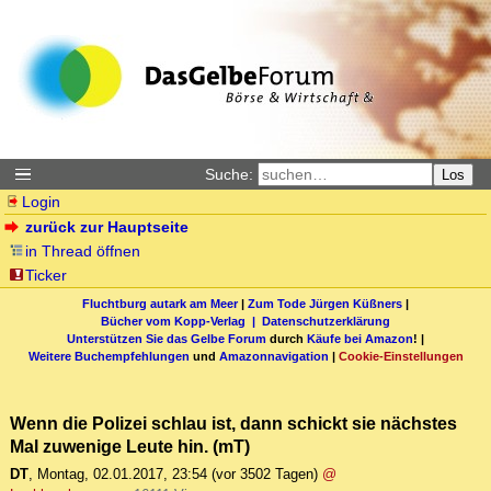
Suche:
Los
Login
zurück zur Hauptseite
in Thread öffnen
Ticker
Fluchtburg autark am Meer
|
Zum Tode Jürgen Küßners
|
Bücher vom Kopp-Verlag |
Datenschutzerklärung
Unterstützen Sie das Gelbe Forum
durch
Käufe bei Amazon
! |
Weitere Buchempfehlungen
und
Amazonnavigation
|
Cookie-Einstellungen
Wenn die Polizei schlau ist, dann schickt sie nächstes
Mal zuwenige Leute hin. (mT)
DT
,
Montag, 02.01.2017, 23:54
(vor 3502 Tagen)
@