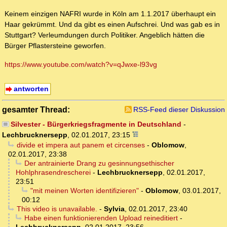
Keinem einzigen NAFRI wurde in Köln am 1.1.2017 überhaupt ein
Haar gekrümmt. Und da gibt es einen Aufschrei. Und was gab es in
Stuttgart? Verleumdungen durch Politiker. Angeblich hätten die
Bürger Pflastersteine geworfen.
https://www.youtube.com/watch?v=qJwxe-l93vg
antworten
gesamter Thread:
RSS-Feed dieser Diskussion
Silvester - Bürgerkriegsfragmente in Deutschland
-
Lechbrucknersepp
,
02.01.2017, 23:15
divide et impera aut panem et circenses
-
Oblomow
,
02.01.2017, 23:38
Der antrainierte Drang zu gesinnungsethischer
Hohlphrasendrescherei
-
Lechbrucknersepp
,
02.01.2017,
23:51
"mit meinen Worten identifizieren"
-
Oblomow
,
03.01.2017,
00:12
This video is unavailable.
-
Sylvia
,
02.01.2017, 23:40
Habe einen funktionierenden Upload reineditiert
-
Lechbrucknersepp
,
02.01.2017, 23:56