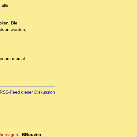
 alle
llen. Die
elden werden,
 einem medial
RSS-Feed dieser Diskussion
orhersagen
-
BBouvier
,