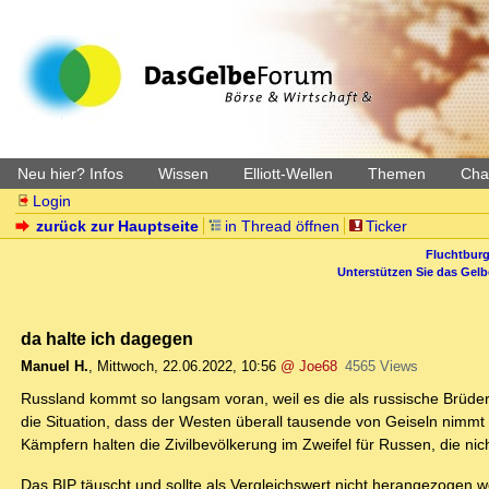
Neu hier? Infos
Wissen
Elliott-Wellen
Themen
Char
Login
zurück zur Hauptseite
in Thread öffnen
Ticker
Fluchtburg
Unterstützen Sie das Gel
da halte ich dagegen
Manuel H.
,
Mittwoch, 22.06.2022, 10:56
@ Joe68
4565 Views
Russland kommt so langsam voran, weil es die als russische Brüder
die Situation, dass der Westen überall tausende von Geiseln nimmt 
Kämpfern halten die Zivilbevölkerung im Zweifel für Russen, die ni
Das BIP täuscht und sollte als Vergleichswert nicht herangezogen w