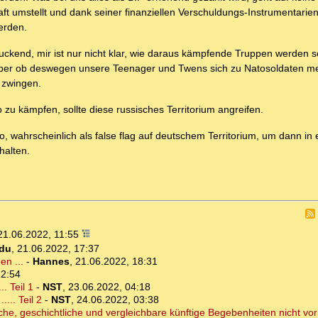
ft umstellt und dank seiner finanziellen Verschuldungs-Instrumentarien
erden.
ckend, mir ist nur nicht klar, wie daraus kämpfende Truppen werden so
aber ob deswegen unsere Teenager und Twens sich zu Natosoldaten m
 zwingen.
zu kämpfen, sollte diese russisches Territorium angreifen.
, wahrscheinlich als false flag auf deutschem Territorium, um dann in
halten.
21.06.2022, 11:55
du
,
21.06.2022, 17:37
en ...
-
Hannes
,
21.06.2022, 18:31
12:54
. Teil 1
-
NST
,
23.06.2022, 04:18
... Teil 2
-
NST
,
24.06.2022, 03:38
che, geschichtliche und vergleichbare künftige Begebenheiten nicht v