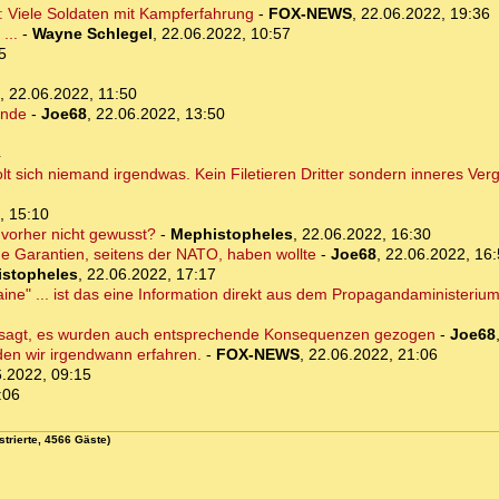
: Viele Soldaten mit Kampferfahrung
-
FOX-NEWS
,
22.06.2022, 19:36
...
-
Wayne Schlegel
,
22.06.2022, 10:57
5
,
22.06.2022, 11:50
unde
-
Joe68
,
22.06.2022, 13:50
4
olt sich niemand irgendwas. Kein Filetieren Dritter sondern inneres Ver
, 15:10
) vorher nicht gewusst?
-
Mephistopheles
,
22.06.2022, 16:30
he Garantien, seitens der NATO, haben wollte
-
Joe68
,
22.06.2022, 16
stopheles
,
22.06.2022, 17:17
aine" ... ist das eine Information direkt aus dem Propagandaministeriu
rsagt, es wurden auch entsprechende Konsequenzen gezogen
-
Joe68
den wir irgendwann erfahren.
-
FOX-NEWS
,
22.06.2022, 21:06
.2022, 09:15
:06
strierte, 4566 Gäste)