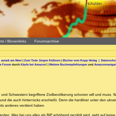
ts / Börsenlinks
Forumsarchive
 autark am Meer
|
Zum Tode Jürgen Küßners
|
Bücher vom Kopp-Verlag |
Datenschut
be Forum
durch
Käufe bei Amazon
! |
Weitere Buchempfehlungen
und
Amazonnavigat
 und Schwestern begriffene Zivilbevölkerung schonen will und muss. W
und die auch hinterrücks erschießt. Denn die hardliner unter den ukrai
chts anderes verdient haben.
erden. Was bei uns alles als BIP erhöhend gezählt wird, geht auf keine