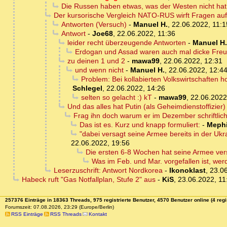
Die Russen haben etwas, was der Westen nicht hat
Der kursorische Vergleich NATO-RUS wirft Fragen auf 
Antworten (Versuch)
-
Manuel H.
,
22.06.2022, 11:1
Antwort
-
Joe68
,
22.06.2022, 11:36
leider recht überzeugende Antworten
-
Manuel H.
Erdogan und Assad waren auch mal dicke Fre
zu deinen 1 und 2
-
mawa99
,
22.06.2022, 12:31
und wenn nicht
-
Manuel H.
,
22.06.2022, 12:4
Problem: Bei kollabierten Volkswirtschaften h
Schlegel
,
22.06.2022, 14:26
selten so gelacht :) kT
-
mawa99
,
22.06.2022
Und das alles hat Putin (als Geheimdienstoffizier
Frag ihn doch warum er im Dezember schriftlic
Das ist es. Kurz und knapp formuliert:
-
Mephi
"dabei versagt seine Armee bereits in der Ukr
22.06.2022, 19:56
Die ersten 6-8 Wochen hat seine Armee ve
Was im Feb. und Mar. vorgefallen ist, wer
Leserzuschrift: Antwort Nordkorea
-
Ikonoklast
,
23.06
Habeck ruft "Gas Notfallplan, Stufe 2" aus
-
KiS
,
23.06.2022, 11
257376 Einträge in 18363 Threads, 975 registrierte Benutzer, 4570 Benutzer online (4 regi
Forumszeit: 07.08.2026, 23:29 (Europe/Berlin)
RSS Einträge
RSS Threads
Kontakt