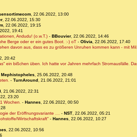
sensortimecom
,
22.06.2022, 13:00
r
,
22.06.2022, 15:30
om
,
22.06.2022, 19:15
2022, 19:41
ationen, Andudu! (o.w.T.)
-
BBouvier
,
22.06.2022, 14:46
ohe Berge oder er ein gutes Boot. :-) oT
-
Olivia
,
22.06.2022, 17:40
gehen davon aus, dass es zu größeren Unruhen kommen kann - mit Mil..
2, 20:42
"das" ein bißchen üben. Ich hatte vor Jahren mehrfach Stromausfälle. D
-
Mephistopheles
,
25.06.2022, 20:48
eten.
-
TurnAround
,
21.06.2022, 21:01
8
,
21.06.2022, 22:31
22, 23:20
 11 Wochen.
-
Hannes
,
22.06.2022, 00:50
:28
gie der Eröffnungsvariante ....
-
NST
,
22.06.2022, 05:21
ohstoffe/Wirtschaftskraft"
-
Hannes
,
22.06.2022, 10:27
nes
,
22.06.2022, 10:56
6