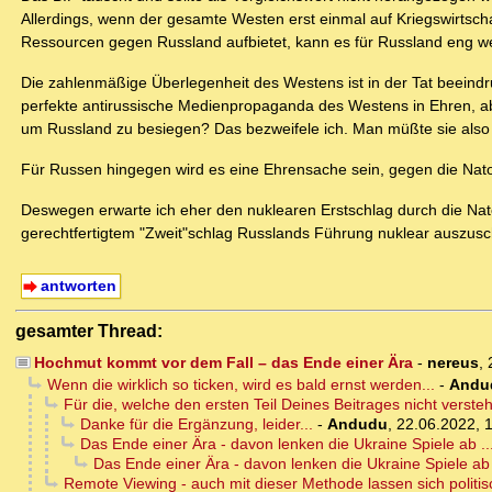
Allerdings, wenn der gesamte Westen erst einmal auf Kriegswirtscha
Ressourcen gegen Russland aufbietet, kann es für Russland eng w
Die zahlenmäßige Überlegenheit des Westens ist in der Tat beeindru
perfekte antirussische Medienpropaganda des Westens in Ehren, 
um Russland zu besiegen? Das bezweifele ich. Man müßte sie also
Für Russen hingegen wird es eine Ehrensache sein, gegen die Nato 
Deswegen erwarte ich eher den nuklearen Erstschlag durch die Nato
gerechtfertigtem "Zweit"schlag Russlands Führung nuklear auszusc
antworten
gesamter Thread:
Hochmut kommt vor dem Fall – das Ende einer Ära
-
nereus
,
Wenn die wirklich so ticken, wird es bald ernst werden...
-
Andu
Für die, welche den ersten Teil Deines Beitrages nicht versteh
Danke für die Ergänzung, leider...
-
Andudu
,
22.06.2022, 
Das Ende einer Ära - davon lenken die Ukraine Spiele ab ....
Das Ende einer Ära - davon lenken die Ukraine Spiele ab ..
Remote Viewing - auch mit dieser Methode lassen sich politis