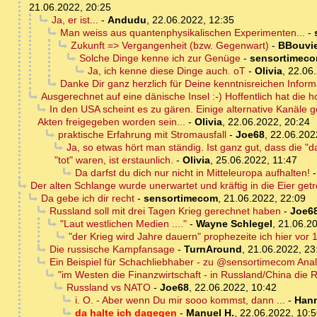
21.06.2022, 20:25
Ja, er ist...
-
Andudu
,
22.06.2022, 12:35
Man weiss aus quantenphysikalischen Experimenten...
-
Zukunft => Vergangenheit (bzw. Gegenwart)
-
BBouvie
Solche Dinge kenne ich zur Genüge
-
sensortimec
Ja, ich kenne diese Dinge auch. oT
-
Olivia
,
22.06.
Danke Dir ganz herzlich für Deine kenntnisreichen Inform
Ausgerechnet auf eine dänische Insel :-) Hoffentlich hat die h
In den USA scheint es zu gären. Einige alternative Kanäle 
Akten freigegeben worden sein...
-
Olivia
,
22.06.2022, 20:24
praktische Erfahrung mit Stromausfall
-
Joe68
,
22.06.202
Ja, so etwas hört man ständig. Ist ganz gut, dass die 
"tot" waren, ist erstaunlich.
-
Olivia
,
25.06.2022, 11:47
Da darfst du dich nur nicht in Mitteleuropa aufhalten!
Der alten Schlange wurde unerwartet und kräftig in die Eier getr
Da gebe ich dir recht
-
sensortimecom
,
21.06.2022, 22:09
Russland soll mit drei Tagen Krieg gerechnet haben
-
Joe6
"Laut westlichen Medien ...."
-
Wayne Schlegel
,
21.06.20
"der Krieg wird Jahre dauern" prophezeite ich hier vor
Die russische Kampfansage
-
TurnAround
,
21.06.2022, 23
Ein Beispiel für Schachliebhaber - zu @sensortimecom Analo
"im Westen die Finanzwirtschaft - in Russland/China die R
Russland vs NATO
-
Joe68
,
22.06.2022, 10:42
i. O. - Aber wenn Du mir sooo kommst, dann ...
-
Han
da halte ich dagegen
-
Manuel H.
,
22.06.2022, 10:5